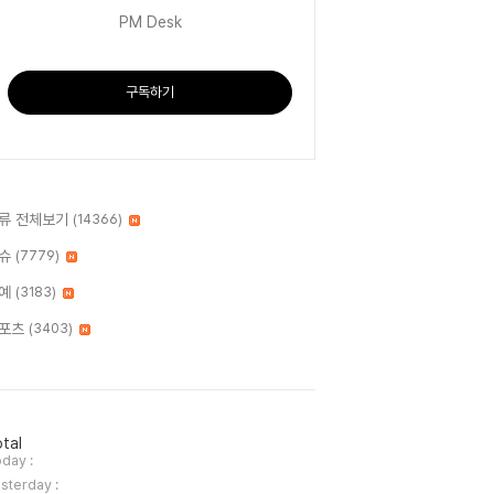
PM Desk
구독하기
류 전체보기
(14366)
슈
(7779)
예
(3183)
포츠
(3403)
tal
day :
sterday :