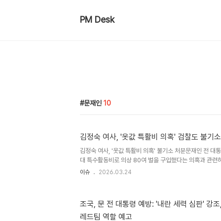
PM Desk
문재인
10
김정숙 여사, '옷값 특활비 의혹' 검찰도 불기
김정숙 여사, '옷값 특활비 의혹' 불기소 처분문재인 전 대
대 특수활동비로 의상 80여 벌을 구입했다는 의혹과 관련하
구를 하지 않기로 결정했습니다. 이는 경찰이 이미 무혐의 
이슈
2026.03.24
접 보완수사를 하지 않기로 함에 따라 사실상 불기소 처분
찰로부터 사건 기록을 넘겨받은 지 약 한 달 만에 이를 환부
무상 횡령 및 국고손실 혐의에 대해 최종적으로 혐의없음 처
조국, 문 전 대통령 예방: '내란 세력 심판' 강
완수사에도 '혐의 없음' 재확인당초 서울경찰청 반부패수사대
레드팀 역할 예고
의혹에 대해 무혐의 처분을 내렸으나, 검찰의 재수사 요청