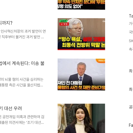
수
. 이는 문 씨가 2022년 12월
금액을 기부하지 않은 혐의를 받
 없었음을 시사하며, 사건의 새로
T
 검토한 결과, 경찰은 문 씨에게
디까지?
가
에서 벗어나게 되었습니다. 사건
영하는 갤러리에서 시..
 인사혁신처장의 과거 발언이 연
국
 직후부터 불거진 과거 발언 논
S
묵 속에서 그 파장이 더욱 커지
표를 극명하게 대비시키며, 정치
축
러한 상황은 국민들 사이에서 다
로 작용하고 있습니다. 대통령실
법에서 계속된다: 이송 불
 논란에 대해 '아직 특별한 대응
최
확산시키는 결과를 초래했습니다.
최
근
령의 뇌물 혐의 사건을 심리하는
글
과
 대통령 측은 사건을 울산지법으
인
최
 이에 따라 재판은 기존처럼 서
기
경: 대향범 사건의 특성서울중앙
글
기일에서 이 같은 결정을 내렸습
공
대향범’으로 규정하며, 합일확정
조기 대선 우려
력에 의해 성립하는 범죄로, 뇌
은 공천개입 의혹과 관련하여 검
지법과 전주지법으로 이송하더라
제출된 의견서에는 '조기 대선에
페
F
김 여사 측은 특정 정당의 공천개
이