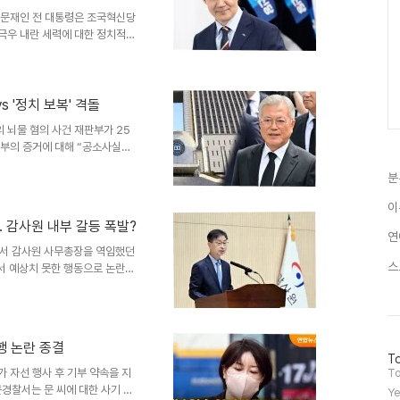
강조문재인 전 대통령은 조국혁신당
 극우 내란 세력에 대한 정치적
당의 성공적인 실험과 의미 있는
. 또한, 민주당 정부가 미치지
기 종식에 기여한 것에 대해 감
로 나아가야 할 방향에 대한 중요
s '정치 보복' 격돌
18 어게인'과 이재명 정부 성공을
 뇌물 혐의 사건 재판부가 25
며, '3년은 너..
일부의 증거에 대해 “공소사실과
쟁점을 명확히 하고, 불필요한
분
 '트럭 기소' 주장에 대한 변호
데도 범행 경위나 동기 관련 사
이
하는 것을 ‘트럭기소’라고 한
 감사원 내부 갈등 폭발?
관련 있는 증거는 15%에 불과해
연
 비판하는 강력한 메시지..
에서 감사원 사무총장을 역임했던
스
서 예상치 못한 행동으로 논란의
틀어놓고 참석자들을 향해 고성을
보였습니다. 감사원 운영쇄신 TF
원장 체제에서 윤석열 정부 당시의
에 대한 불만에서 비롯된 것으로
이행 논란 종결
 '위법'이라고 주장한 바 있으
방
To
출하는 신호로 해석될 수 있..
문
가 자선 행사 후 기부 약속을 지
To
자
경찰서는 문 씨에 대한 사기 및
Ye