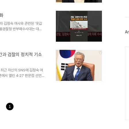
며, 이는 선거에 부정적인 영향
스
북
정치적 중립성을 지키고 공정성을
트
련된 정치적 맥락김 여사 측은 조
위
격화
법 위반 혐의에 대한 재판이 모
터
다고 주장했습니다. 이는 ..
자 김정숙 여사와 관련된 '옷값
플
러
 서울경찰청 반부패수사대는 대통
Ar
그
내역을 포함한 다양한 자료를 확
인
 청와대 관계자들도 조사하고 있
적이었는지에 대한 의문을 제기하
Ca
에서 법원은 사실상 원고 승소
간과 검찰의 정치적 기소
대한 여지를 남겼습니다. 대통령
장은 서울고등법원에서 발부받았
최근 자신의 SNS에 김정숙 여
에서 열린 4·27 판문점 선언
것으로 보입니다. 사진과 함께
니다. 이러한 따뜻한 메시지는
이 있게 느끼게 해줍니다. 기소와
과의 면담에서 전 사위 채용과
 그는 자신의 기억 범위 내에서
1
당하다고 주장했습니다. 그는 “뭔