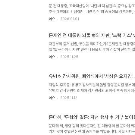
다..
문 전 대통령, 조국혁신당에 '내란 세력 심판'의 중요성 
조국 대표와의 만남에서 '내란 청산'의 중요성을 강조하며,
심판을 강조했습니다. 문 전 대통령은 조국 대표에게 혁신
이슈
2026.01.01
결실을 기대하며, 민주주의 발전을 위한 노력을 당부했습니다
못하는 부분에서 혁신당의 역할을 기대하며, 윤석열 정부 조
사를 표했습니다. 이는 단순한 덕담을 넘어, 혁신당이 앞으
문재인 전 대통령 뇌물 혐의 재판, '트럭 기소' v
한 메시지를 전달하는 것으로 풀이됩니다. 조국 대표, '20
재판부의 증거 선별, 무엇을 의미하는가?문재인 전 대통령의
위한 역할 다짐조국 대표는 문 전 대통령의 환대에 감사를 표하
일 ‘딸 문다혜씨 지원’ 관련 내용을 비롯해 검찰이 신청한 
무관하다”며 신청을 기각했다. 이는 재판부가 사건의 핵심 
이슈
2025.11.25
증거로 인한 재판 지연을 막기 위한 조치로 풀이된다. 검찰의
인 측 반박문 전 대통령 측 김형연 변호사는 “공소와 무관한
실이라고 ‘견강부회’하면서 트럭에 실을 만큼 쏟아붓고 기소
유병호 감사위원, 퇴임식에서 '세상은 요지경'…
다”며 “이 사건도 공소사실과 관련 없는 증거가 85%고, 
트럭기소”라고 주장했다. 이는 검찰의 무리한 수사와 기소를
퇴임식 후폭풍: 유병호 감사위원의 돌발 행동윤석열 정부
유병호 감사위원이 최재해 감사원장의 퇴임식 후속 행사에
중심에 섰습니다. 1990년대 유행가 '세상은 요지경'을 
이슈
2025.11.12
지르는 등, 통상적인 퇴임식 분위기와는 사뭇 다른 모습을 
에 대한 불만 표출?유 위원의 이러한 행동은 최재해 감사
주요 감사 과정을 점검하는 '감사원 운영쇄신 TF'의 출범
문다혜, '무혐의' 결론: 자선 행사 후 기부 불
보입니다. 그는 이미 국정감사에서 TF의 구성과 활동에 대해
며, 이는 단순한 돌발 행동이 아닌, 감사원 내부의 갈등을 표
문다혜 씨, 횡령 혐의 벗다문재인 전 대통령의 딸 문다혜 씨
키지 않아 겪었던 논란에 종지부를 찍었습니다. 서울 서대문