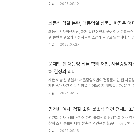
업무상 횡령 혐의 고발 사건에 대해 불송치 결정을 내렸습니다
이슈
2025.08.19
갤러리에서 개최한 자선 바자회 형식의 전시회에서 모금된 
았던 사건입니다. 이번 무혐의 처분은 문 씨가 횡령 의도가
운 국면을 맞이하게 했습니다. 관련 자료와 증거들을 면밀히
최동석 막말 논란, 대통령실 침묵… 파장은 어
혐의가 없다고 판단했습니다. 이로써 문 씨는 억울한 혐의
의 배경과 전개 과정사건은 2022년 12월 문다혜 씨가 운
최동석 인사혁신처장, 과거 발언 논란의 중심에 서다최동석
일 논란을 일으키며 정치권을 뜨겁게 달구고 있습니다. 임명
란은 사과에도 불구하고 끊이지 않고 있으며, 대통령실의 침
이슈
2025.07.27
고 있습니다. 그의 발언들은 문재인 전 대통령과 이재명 대
적 편향성을 드러내 논란을 더욱 증폭시키고 있습니다. 이
양한 반응을 이끌어내며, 정치적 갈등을 심화시키는 요인으
문재인 전 대통령 뇌물 혐의 재판, 서울중앙지
의 '입장 없음'… 논란 확산의 불씨대통령실은 최동석 처장의
허 결정의 의미
혹은 답은 없다'는 입장을 밝혔습니다. 이는 논란을 더욱 
대통..
재판 이송 신청 불허: 서울중앙지법의 결정문재인 전 대통
재판부가 사건 이송 신청을 받아들이지 않았습니다. 문 전
로 이송해 달라고 요청했으나, 재판부는 이를 기각했습니다.
이슈
2025.06.17
울중앙지법에서 계속 진행될 예정입니다. 재판부의 결정 배
지법 형사합의21부(이현복 부장판사)는 17일 첫 공판준비
니다. 재판부는 문 전 대통령과 이상직 전 의원의 사건을 ‘
김건희 여사, 검찰 소환 불출석 의견 전해... 
의 필요성을 강조했습니다. 대향범은 2명 이상의 대향적 협
김건희 여사, 검찰 소환에 대한 불출석 의견김건희 여사 측
물죄와 같이 주고받는 관계가 핵심입니다. 재판부는 울산
찰의 소환 통보에 대해 불출석 의견을 밝혔습니다. 검찰에 
도 신청 목적..
영향을 미칠 우려가 있다'는 내용이 담겨 있습니다. 특히, 
이슈
2025.05.13