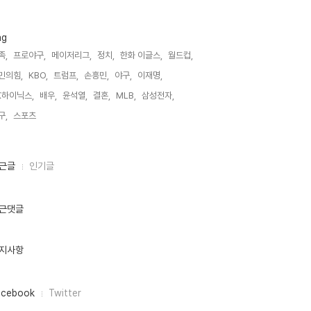
ag
족,
프로야구,
메이저리그,
정치,
한화 이글스,
월드컵,
민의힘,
KBO,
트럼프,
손흥민,
야구,
이재명,
K하이닉스,
배우,
윤석열,
결혼,
MLB,
삼성전자,
구,
스포츠,
근글
인기글
근댓글
지사항
acebook
Twitter