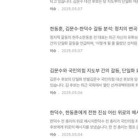
것이라고..
되고 있습니다. 김문수 대선 후보는 당 지도부의 단일화 
며, '더는 단일화에 개입 말고 관련 업무를 즉시 중단하라'
이슈
2025.05.07
정에서 후보가 주도권을 가져야 한다는 메시지를 명확히 전달
18시에 한덕수 후보를 단독으로 만날 것'이라는 입장을 밝히
고, 불필요한 논쟁은 없어야 한다'고 강조했습니다. 이와 
한동훈, 김문수·한덕수 갈등 분석: 정치의 변
있음을 잘 보여줍니다. 국민의힘 지도부와의 갈등 심화김문
민의힘 지도부는 여론조사 진행을 강행할 의지를 보이고 
정치적 갈등의 현주소한동훈 전 대표는 최근 자신의 유튜브
은 ..
간의 단일화 갈등을 언급하며, '이렇게 될 줄 몰랐던 것처럼
습니다. 이는 단일화 협상이 원활히 진행되지 않는 현 상황
이슈
2025.05.07
부의 혼란을 드러냅니다. 특히 김문수 후보는 입장문에서 '
을 강행하는 등 사실상 당의 공식 대선후보로 인정하지 않
니다. 이러한 상황은 유권자들에게 혼란을 줄 뿐만 아니라,
김문수와 국민의힘 지도부 간의 갈등, 단일화 
향을 미칠 수 있습니다. 한동훈의 리더십과 책임론한동훈 전
대한 책임을 리더가 져야 한다고 강조했습니다. 그는 '결과가
김문수 후보의 단일화 반발김문수 국민의힘 대선 후보와 당
있습니다. 김 후보는 최근 국회에서 열린 선거대책위원회 
구에 공개적으로 반발하며 유감을 표명했습니다. 그는 장동
이슈
2025.05.06
에 대해 '대선후보의 당무우선권을 침해했다'고 주장하며 
니다. 이는 김 후보가 단일화 추진을 위해 중앙선대위에 기
발생한 일로, 당내 갈등이 더욱 깊어지는 양상을 보이고 있
한덕수, 한동훈에게 전한 진심 어린 위로의 메
후보는 단일화의 필요성을 강조하며, '반 이재명 전선을 
형성하기 위한 것'이라고 설명했습니다. 그는 이준석 개혁
한덕수 전 총리의 위로 메시지한덕수 전 총리가 국민의힘 
운미래 상임고..
후보에게 위로의 메시지를 보냈습니다. 한 전 총리는 캠프 
조만간 만나자’는 뜻을 전했다고 전해집니다. 이는 한 전 
이슈
2025.05.04