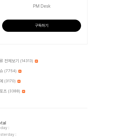
PM Desk
구독하기
류 전체보기
(14313)
슈
(7754)
예
(3170)
포츠
(3388)
tal
day :
sterday :