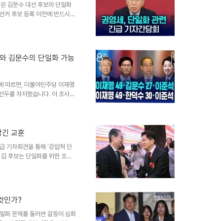
은 김 후보의 발언에 대해 “매
은 김문수 대선 후보의 단일화
 선거 후보 등록 이전에 반드시
대통령 후보로 세워야 한다'고
이 발언은 현재 진행 중인 대선
줍니다. 또한, 단일화가 이루어
한 우려도 드러났습니다. 김문수
수와 김문수의 단일화 가능
속 대선 예비후보와의 단일화를
구의 사실'로 일축했습니다. 그
에 따르면, 더불어민주당 이재명
 선두를 차지했습니다. 이 조사는
가 공동으로 진행한 것으로, 만
이재명 후보는 2025년 대선에
서 보여준 정책적 성과와 국민적
경쟁무소속 한덕수 후보는 23%
남긴 교훈
사에서 긍정적인 반응을 얻고 있으
급 기자회견을 통해 '강압적 단
작용했을 것으로 보입니다. 반..
 김 후보는 단일화를 위한 조건
는 시너지가 있어야 한다'고 강
뢰를 얻기 위한 과정이라는 점을
를 끌어내리려는 이유가 무엇인지
 권성동의 반격이에 대해 권성동
것인가?
'알량한 후보자리를 지키려 회견
원과 국민들의 지지를 받지 못한
일화 문제를 둘러싼 갈등이 심화