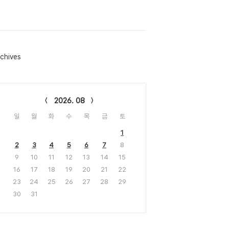
chives
lendar
2026. 08
일
월
화
수
목
금
토
1
2
3
4
5
6
7
8
9
10
11
12
13
14
15
16
17
18
19
20
21
22
23
24
25
26
27
28
29
30
31