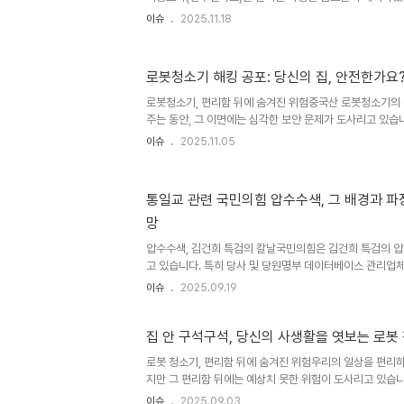
부, 활동 범위 등 민감한 질문들이 중국의 '장기적출', '납
이슈
2025.11.18
니다. 또한, 현장 조사원의 신분 위조, 특정 정파만 조사 
해져 불안감을 증폭시켰습니다. 이러한 의혹들은 조사 과정
며, 국민적 불신을 키우는 결과를 낳았습니다. 조사원, 그들
로봇청소기 해킹 공포: 당신의 집, 안전한가요
조건인구주택총조사를 수행하는 조사원은 국가데이터처의 
2025년 조사를 위해 2만 9828명의 조사원을 모집했으며
로봇청소기, 편리함 뒤에 숨겨진 위험중국산 로봇청소기의 
사..
주는 동안, 그 이면에는 심각한 보안 문제가 도사리고 있습
봇 X2 제품 해킹 사례가 보고되면서, 소비자들의 불안감이
이슈
2025.11.05
이제 단순한 가전제품이 아닌, 우리의 사생활과 밀접하게 연
제는 더욱 중요하게 다뤄져야 합니다. 해커의 그림자: 로봇
서 발생한 에코백스 디봇 X2 제품 해킹 사례는 우리에게 큰
통일교 관련 국민의힘 압수수색, 그 배경과 파장
로봇청소기의 카메라와 스피커에 접근하여 원격으로 제어하
망
는 단순히 청소기의 작동을 방해하는 것을 넘어, 가정 내 
점..
압수수색, 김건희 특검의 칼날국민의힘은 김건희 특검의 
고 있습니다. 특히 당사 및 당원명부 데이터베이스 관리업
강한 유감을 표명하며, 개인정보 유출 가능성에 대한 우려
이슈
2025.09.19
은 '통일교 집단 입당' 의혹과 관련된 것으로, 정치적 파장
총회를 열어 대응 방안을 논의하고, 향후 정국 현황에 대한
이번 사건은 단순한 압수수색을 넘어, 정치적 갈등과 대립
집 안 구석구석, 당신의 사생활을 엿보는 로봇
수 있습니다. 국민의힘의 강력한 반발과 그 배경국민의힘은
로봇 청소기, 편리함 뒤에 숨겨진 위험우리의 일상을 편리하
무도한' 행위라며 강하게 비판했습니다. 송언석 원내대표는
지만 그 편리함 뒤에는 예상치 못한 위험이 도사리고 있습니다
하며, 당원..
소기가 해킹에 취약하다는 사실이 밝혀지면서, 우리의 사생
이슈
2025.09.03