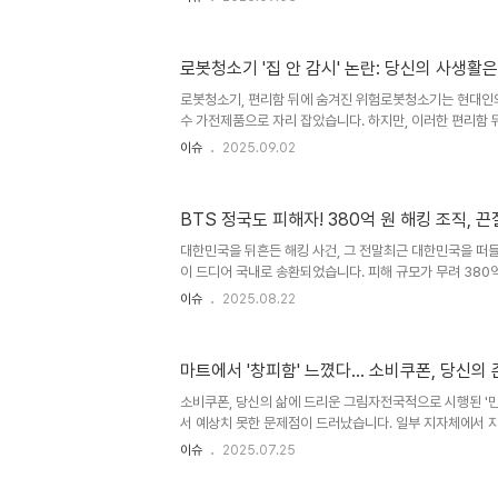
는지 경고하고 있습니다. 집 안의 은밀한 공간까지 들여다볼
을 자세히 알아보겠습니다. 집 안을 훔쳐보는 로봇 청소기,
한 영상은 충격을 안겨주었습니다. 로봇 청소기에서 갑자기
로봇청소기 '집 안 감시' 논란: 당신의 사생활
는 누군가가 청소기를 해킹하여 벌인 일로 추정됩니다. 뿐만
해당 제품을 해킹해 집 안을 들여다보는 영상이 공개되기도
로봇청소기, 편리함 뒤에 숨겨진 위험로봇청소기는 현대인
봇 ..
수 가전제품으로 자리 잡았습니다. 하지만, 이러한 편리함
그림자가 드리워져 있습니다. 최근, 중국 브랜드 로봇청소
이슈
2025.09.02
서, 우리 집 안의 모습이 외부로 노출될 수 있다는 불안감이
부나 1인 가구처럼 사생활에 민감한 소비자들은 더욱 우려를 
국 로봇청소기 보안 취약점 공개한국인터넷진흥원(KISA)
BTS 정국도 피해자! 380억 원 해킹 조직, 
6개 제품의 보안 실태 조사 결과를 발표했습니다. 조사 결과
미, 에코백스 등 3개 제품에서 보안 취약점이 발견되었습니
대한민국을 뒤흔든 해킹 사건, 그 전말최근 대한민국을 떠
카메라와..
이 드디어 국내로 송환되었습니다. 피해 규모가 무려 380
(BTS)의 정국을 비롯해 유명 연예인, 대기업 회장 등 사
이슈
2025.08.22
해를 입었습니다. 이번 사건은 단순한 금전적 피해를 넘어,
한번 강조하는 계기가 되었습니다. 해킹 조직의 끔찍한 범행
부터 2024년 1월까지, 이동통신사 홈페이지 등을 해킹하
마트에서 '창피함' 느꼈다… 소비쿠폰, 당신의
했습니다. 이들은 수집한 개인 정보로 개통한 휴대폰을 이
가상 자산 계정에서 예금을 빼돌리는 수법을 사용했습니다. 
소비쿠폰, 당신의 삶에 드리운 그림자전국적으로 시행된 '
서 예상치 못한 문제점이 드러났습니다. 일부 지자체에서 
액을 표기하거나, 카드 색상을 다르게 하면서 개인 정보 노
이슈
2025.07.25
적 어려움을 겪는 국민을 돕기 위한 정책이 오히려 낙인 
상황이 발생한 것입니다. 2조 5천억 원 이상이 지급될 정