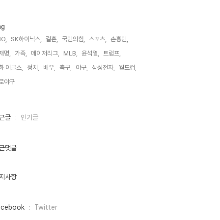
ag
O,
SK하이닉스,
결혼,
국민의힘,
스포츠,
손흥민,
재명,
가족,
메이저리그,
MLB,
윤석열,
트럼프,
화 이글스,
정치,
배우,
축구,
야구,
삼성전자,
월드컵,
로야구,
근글
인기글
근댓글
지사항
acebook
Twitter