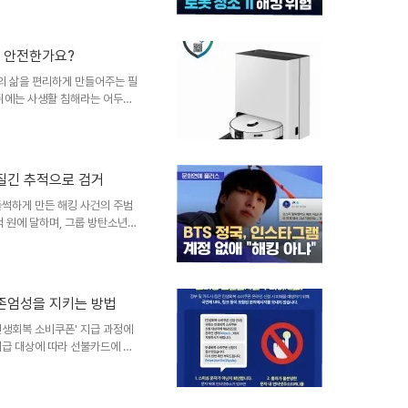
 수 있는 로봇 청소기의 위험성
 해킹의 실태해외 SNS에 올라온
 욕설이 흘러나온 것입니다. 이
은 안전한가요?
 아니라, 국제 해킹 대회에서는
 했습니다. 이러한 사례들은 로
의 삶을 편리하게 만들어주는 필
 뒤에는 사생활 침해라는 어두운
기에서 보안 취약점이 발견되면
 커지고 있습니다. 특히 신혼부
나타내고 있습니다. KISA, 중
은 시중에 유통되는 로봇청소기
끈질긴 추적으로 검거
, 중국 브랜드인 나르왈, 드리
다. 이는 로봇청소기에 탑재된
들썩하게 만든 해킹 사건의 주범
억 원에 달하며, 그룹 방탄소년단
회적으로 영향력 있는 인사들이 피
 개인 정보 보호의 중요성을 다시
 수법해킹 조직은 2023년 8월
여 개인 정보를 불법적으로 수집
 존엄성을 지키는 방법
용하여 피해자들의 금융 계좌와
치밀하게 계획된 범행은 많은 ..
민생회복 소비쿠폰' 지급 과정에
지급 대상에 따라 선불카드에 금
출 우려가 커지고 있습니다. 경제
효과를 불러일으키는 아이러니한
도로 많은 국민이 혜택을 받았지