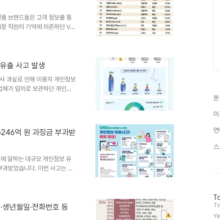
른 리스크를 줄이고 고객 데이터
명품 브랜드들은 고객 정보를 통
장 직원의 기억에 의존하던 VIP
담기 위함입니다. 이러한 변화는
서 고객 관리 방식이 중앙집중형
벌 CRM 및 클라이언트텔링의
더라도 이를 하나의 고객 이력으
 유출 사고 발생
로 삼고 있습니다. 이는 고객과
사 과실로 인해 이용자 개인정보
 이동하는 것을 의미합니다. 고
발업체가 임의로 보관하던 개인정
분
다. 우리은행은 유출 사실 인지
고하는 등 신속하게 대응했습니
이
는 연계정보(CI)와 이용자 닉네
까지 유출된 정보의 확산이나 악
연
6246억 원 과징금 부과받
피해 발생 시 신속한 확인과 보상
조사를 통해 밝혀질 예정입니다.
스
명에 달하는 대규모 개인정보 유
 부과받았습니다. 이번 사고는 쿠
사합니다. 관련 당국은 철저한
인정보 보호 강화를 위한 즉각적
하고, 재발 방지를 위한 강력한
방
To
문
To
용자들에게 투명하게 상황을 알리
ID·생년월일·전화번호 등
자
의 개인정보가 어떻게 유출되었는
Ye