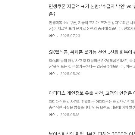
만, 그 과정에서 소외감과 불편함을 느꼈다는 목소리가 커지
민생쿠폰 지급액 표기 논란: '수급자 낙인' vs 
씁쓸한 현실부산, 경남, 강원 등 일부 지역에서는 카드 전
은?
다. 광주광역시의 경우, 수혜 유형별로 카드 색상까지 다르
'..
민생회복 소비쿠폰, 지급액 표기가 '뜨거운 감자'로최근 
폰)이 지급액 표기 문제로 논란의 중심에 섰습니다. 선불카
생활수급자, 차상위계층, 한부모가족 등 취약 계층의 경제적
이슈
2025.07.23
가 제기된 것입니다. 이는 '사회적 낙인'으로 이어질 수 있
심을 건드리는 문제로까지 번지고 있습니다. 부산 민생쿠폰
사례 제시온라인 커뮤니티를 통해 부산광역시의 민생쿠폰 
SK텔레콤, 복제폰 불가능 선언...신뢰 회복에
란이 더욱 거세졌습니다. 해당 카드에는 43만원의 지급액
SK텔레콤의 해킹 사고 후 대응최근 SK텔레콤은 IMEI, 
도권 기초생활수급자가 지원받는 금액입니다. 한 게시자는 
폰'을 만드는 것은 불가능하다는 입장을 밝혔습니다. 이는
게”라며, ..
한 조치로, SK텔레콤 측은 최악의 상황을 대비한 감지 시
이슈
2025.05.20
했습니다. 해킹 공격을 받은 서버에서 추가 개인정보 유출은
으로, 고객 신뢰 회복을 위해 전력을 다하고 있다고 전했습
해명SK텔레콤은 그간 고객들에게 불편을 끼친 점에 대해 
아디다스 개인정보 유출 사건, 고객의 안전은 
유출 가능성이 있다는 합동조사단의 조사 결과를 반박했습니다
별번호의 유출은 없었다고 주장하면서도, 과거의 악성 코드
아디다스 해킹 사건의 전말최근 아디다스는 해킹으로 인해
니..
충격적인 사실을 밝혔습니다. 명품 브랜드 디올에 이어 발
큰 우려를 안기고 있습니다. 아디다스는 회원들에게 보낸 이
이슈
2025.05.16
일부 데이터가 제3자에게 유출됐다는 사실을 알게 됐다'고
름, 이메일 주소, 전화번호, 생년월일 등이 포함될 수 있으
고 밝혔습니다. 이러한 사건은 고객들에게 신뢰를 저하시킬 
보이스피싱의 위협, 1분기 피해액 3000억 이