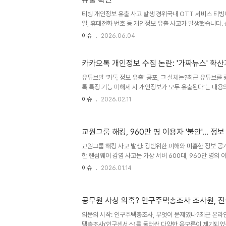
지 정확히 인지하고, 추가 피해를 막기 위한 예방 조치를 취해
티빙 개인정보 유출 사고 발생 경위국내 OTT 서비스 티빙에
일, 휴대전화 번호 등 개인정보 유출 사고가 발생했습니다.
스에 접속하여 개인정보 파일을 외부로 전송한 것으로 확
이슈
2026.06.04
제 관련 유효 정보는 유출되지 않았다고 합니다. 티빙의 대
인지 직후 해커 IP 접근을 차단하고 보안 조치를 강화했
으며, 과학기술정보통신부는 민관합동조사단을 구성하여 사
카카오톡 개인정보 수집 논란: '가짜뉴스' 확산
티빙은 동일 계정 사용 서비스의 비밀번호 변경을 권고했습니
유튜브발 '카톡 정보 유출' 공포, 그 실체는?최근 유튜브를 
사항유료회원 500만 명을 보유한 티빙의 이번 개인정보 
톡 특정 기능 미해제 시 개인정보가 모두 유출된다'는 내
됩니..
니다. 이 영상들은 합산 조회수 200만 회를 넘기며 '카톡
이슈
2026.02.11
포털에 등장시켰습니다. 카카오가 이용자 대화 패턴을 AI
심이 퍼지면서, 실제로 앱 내 선택 동의를 해제하는 이용자
약관 개정 취지가 와전된 '가짜뉴스'라는 것이 카카오 측의
교원그룹 해킹, 960만 명 이용자 '불안'… 정
오해: '7일 내 거부 없으면 동의'의 진실논란의 핵심은 카카오
앞두고 약관에 명문화한 '이용 패턴 수집' 조항입니다. 특히 '7
교원그룹 해킹 사고 발생: 광범위한 피해와 미흡한 정보 
한 랜섬웨어 감염 사고는 가상 서버 600대, 960만 명의
니다. 이는 단순한 기술적 문제를 넘어, 고객들의 불안감을
이슈
2026.01.14
닷새째임에도 불구하고, 고객 정보 유출 여부가 여전히 '미
자아냅니다. 교원그룹은 현재 데이터 외부 유출 정황을 확인
부에 대한 정밀 조사를 진행 중이라고 밝혔지만, 늦장 대
공무원 사칭 의혹? 인구주택총조사 조사원, 
보입니다. 이번 사고는 기업의 보안 시스템과 정보 공개의 
사고 발생 경위와 피해 규모: 무엇이 문제였나?사고는 지난 1
의문의 시작: 인구주택총조사, 무엇이 문제였나?최근 온라
택총조사(인구센서스)를 둘러싼 다양한 음모론이 제기되었습니