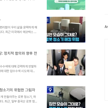
스
치'와 연결되어 공포심을 조장했습
북
대상으로 추출한다는 의혹까지 더
트
위
의 투명성에 대한 의문을 제기하
터
은 누구인가: 채용 과정과 자격
플
?
공개 모집을 통해 선발됩니다.
러
, 이들은 총괄 관리자, 현장 조
Ar
편리함이 우리 삶을 윤택하게 해
그
인
니다. 최근 미국에서 에코백스 디
 커지고 있습니다. 로봇청소기는
Ca
결된 존재가 되었기에, 보안 문
청소기, 원격 제어의 위험미국에
 경각심을 줍니다. 외부 해커가
: 정치적 함의와 향후 전
는 상황이 발생한 것입니다. 이
사생활 침해로 이어질 수 있다는
압수수색에 대해 강력하게 반발하
체에 대한 압수수색 시도에 대해
를 제기했습니다. 이번 압수수색
이 예상됩니다. 국민의힘은 의원
 전략을 모색할 것으로 보입니다.
을 심화시키는 요인으로 작용할
 청소기의 위험한 그림자
 특검의 압수수색에 대해 '극악
게 만들어주는 로봇 청소기, 하
 개인정보 유출의 위험성을 강조
. 최근, 일부 중국산 로봇 청
활이 얼마나 쉽게 노출될 수 있