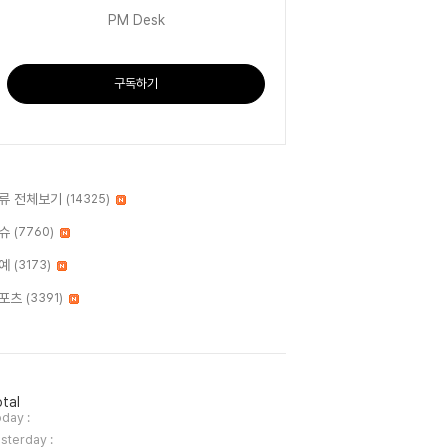
PM Desk
구독하기
류 전체보기
(14325)
슈
(7760)
예
(3173)
포츠
(3391)
tal
day :
sterday :