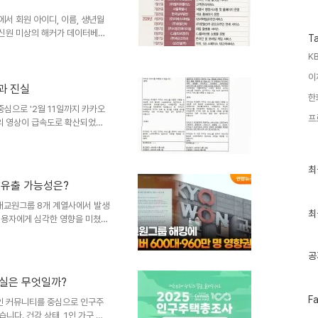
수
야 합니다. 향후 전망 및 대..
서 회원 아이디, 이름, 생년월
 신원 미상의 해커가 데이터베이
T
인되었습니다. 주민등록번호와 결
KB
응 및 정부 조사 착수티빙은 사고
습니다. 한국인터넷진흥원에 신고했
이
고 원인 조사에 착수했습니다.
과 진실
한
다. 향후 전망 및 이용자 주의
중심으로 '2월 11일까지 카카오
유출 규모는 상당할 것으로 예상
프
용의 영상이 급속도로 확산되었습
 강제 수집'이라는 연관 검색어를
 학습에 무단으로 사용한다는 공포
들도 늘어났습니다. 하지만 이는
최
최
 공식 입장입니다. 약관 개정의
근
보 유출 가능성은?
가 AI 서비스 '카나나' 출시를
글
과
일 내 ..
공개교원그룹 8개 계열사에서 발생
인
최
 이용자에게 심각한 영향을 미쳤습
기
 증폭시키고 있습니다. 사고 발생
글
확인' 상태라는 점은 더욱 우려를
공
한 단계이며, 고객 정보 포함 여
응이라는 비판을 피하기는 어려워
진실은 무엇일까?
중요성을 다시 한번 강조합니다.
페
F
0일 오전 8시경 ..
인 커뮤니티를 중심으로 인구주
이
다. 건강 상태, 1인 가구 여