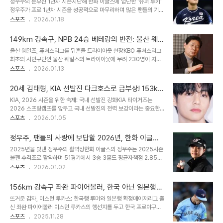
정우주의 눈부신 1년차 시즌지난해 한화 이글스에 입단한 '슈퍼 루키'
나는 과정에서도 팬들과 설전을 벌이며 '쓰레기 나라'라고 대한민국을
정우주가 프로 1년차 시즌을 성공적으로 마무리하며 많은 팬들의 기대
비하하는 발언으로 큰 논란을 일으켰습니다. 미국 무대에서의 행보한
를 한 몸에 받고 있습니다. 19세의 나이로 시속 156km의 강속구를
스포츠
2026.01.18
화를 떠난 스미스는 2024년 마이애미 말린스와 볼티모어 오리올스
던지며 프로에서도 통한다는 것을 증명했죠. 정규 시즌 51경기에서
에서 뛰며 메이저리그 50경기에 등판해 4승 1패 4홀드 평균자책점
53⅔이닝을 소화하며 3승 3홀드, 평균자책점 2.85를 기록했습니
4.95를 기록했습니다. 하지만 지..
149km 강속구, NPB 24승 베테랑의 반전: 울산 웨일
다. 특히, 삼성과의 플레이오프 4차전 선발 등판에서는 3⅓이닝 동안
즈 트라이아웃에 나타난 오카다 아키타케
울산 웨일즈, 퓨처스리그를 뒤흔들 트라이아웃 현장KBO 퓨처스리그
3피안타 1볼넷 5탈삼진 무실점의 완벽투를 선보이며 '차세대 에이
최초의 시민구단인 울산 웨일즈의 트라이아웃에 무려 230명이 지원
스'로서의 가능성을 입증했습니다. 또한, 일본과의 평가전에서도 3이
하며 뜨거운 열기를 실감케 했습니다. 이틀간의 트라이아웃을 통해 최
스포츠
2026.01.13
닝 동안 무실점 호투를 펼치며 국제 무대에서도 경쟁력을 과시했습니
종 합격자를 선발할 예정이며, 많은 선수들이 프로 진출의 꿈을 안고
다. 정우주는 시즌 마지막까지 좋은 경험을 했다며 잊지 못할 한 해가
참가했습니다. 특히, 일본 출신 선수들의 참여가 눈에 띄었으며, 과거
될 것 같다는 소감을 밝혔습니다. 그의..
20세 김태형, KIA 선발진 다크호스로 급부상! 153km
화려한 경력을 가진 오카다 아키타케 선수의 등장에 많은 이목이 집중
강속구로 100이닝 돌파 꿈꾼다
KIA, 2026 시즌을 위한 숙제: 국내 선발진 강화KIA 타이거즈는
되었습니다. 모두를 놀라게 한 강속구: 오카다 아키타케의 부활오카다
2026 스프링캠프를 앞두고 국내 선발진의 전력 보강이라는 중요한
아키타케는 이날 트라이아웃에서 최고 149km의 강속구를 선보이며
과제를 안고 있습니다. 제임스 네일과 아담 올러의 강력한 원투펀치는
스포츠
2026.01.05
현장의 코칭스태프와 참가자들을 놀라게 했습니다. 단단한 하체를 바
KBO리그에서도 최상위권에 속하지만, 국내 선발진의 이닝 소화력에
탕으로 힘 있는 투구를 선보이며, 과거의 기량을 짐작하게 했습니다.
대한 우려가 존재합니다. 특히 베테랑 양현종의 에이징커브 조짐과 젊
그의 압도적인 구위에 일부 프로 구단 스..
정우주, 팬들의 사랑에 보답할 2026년, 한화 이글스
은 투수들의 부상, 재활 등으로 인해 새로운 선발 투수의 등장이 절실
미래를 짊어질 초특급 유망주의 성장 스토리
2025년을 빛낸 정우주의 활약상한화 이글스의 정우주는 2025시즌
한 상황입니다. 이러한 상황 속에서 20세의 우완 투수 김태형이 KIA
불펜 추격조로 활약하며 51경기에서 3승 3홀드 평균자책점 2.85를
선발진의 다크호스로 떠오르며 팬들의 기대를 한 몸에 받고 있습니다.
기록했습니다. 뛰어난 활약으로 신인상 2위를 차지하며 가능성을 입
스포츠
2026.01.02
베테랑 양현종, 에이징커브 속 이닝 소화력에 대한 우려186승의 베테
증했습니다. 정우주, 156km/h 강속구와 수준급 제구력의 조화정우
랑 양현종은 150이닝 이상을 목표로 하고 있지만, 에이징커브로 인해
주는 최고 155~156km/h의 포심 패스트볼을 던지는 우완 파이어볼
구위와 스피드, 그리고 ..
156km 강속구 좌완 파이어볼러, 한국 아닌 일본행…
러입니다. 놀라운 점은 뛰어난 구속뿐만 아니라, 제구력과 커맨드까지
팬들의 기대와 아쉬움
뜨거운 감자, 이스턴 루카스: 한국행 루머와 일본행 확정메이저리그 출
수준급이라는 것입니다. 전문가들이 인정한 정우주의 잠재력넥센 히
신 좌완 파이어볼러 이스턴 루카스의 행선지를 두고 한국 프로야구
어로즈, NC 다이노스, 롯데 자이언츠 출신 강윤구는 자신의 유튜브
(KBO) 팬들의 기대감이 컸습니다. 그러나 그의 최종 선택은 일본프로
스포츠
2025.11.28
채널 ‘포볼왕 강윤구’를 통해 올해 최고의 포심을 뿌린 투수로 정우주