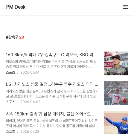
PM Desk
강속구
28
160.8km/h 역대 2위 강속구! LG 리오스, KBO 리그
를 뒤흔든 압도적 구위 선보여
리오스의 경이로운 데뷔와 역대급 구속 기록 분석LG 트윈스의 새 필
승조 약셀 리오스 투수가 KBO 리그 역대 2위 기록에 해당하는
160.8km/h의 강속구를 던지며 모두를 놀라게 했습니다. 이는
스포츠
2026.06.14
2018년 이후 측정된 기록 중 두 번째로 빠른 속도이며, 외국인 투수
중에서는 최고 기록에 해당합니다. 리오스는 롯데와의 경기에서 2이
LG, 치리노스 방출 결정...강속구 투수 리오스 영입 유
닝 동안 퍼펙트 피칭을 선보이며 팀 승리에 크게 기여했습니다. 동료
력
치리노스 방출 배경 분석LG 트윈스가 결국 요니 치리노스를 방출하기
선수들의 찬사와 리오스의 잠재력 평가팀 동료 주장 박해민은 리오스
로 결정했습니다. 치리노스는 올 시즌 급격한 구속 저하와 성적 부진을
의 압도적인 구위에 깊은 감명을 받았다고 밝혔습니다. 그는 리오스가
극복하지 못했습니다. 33.2이닝 동안 2승 3패, 평균자책점 6.68,
스포츠
2026.06.02
우리 팀에 합류하게 되어 매우 다행이며, 뛰어난 구위와 성격, 성실함
WHIP 1.81이라는 초라한 성적을 남겼습니다. 대체 외인 투수 후보,
까지 갖춘 선수라고 극찬했습니다. 또한, 리오스가 다양한 변화구까지
약셀 리오스LG는 주춤한 마운드 재정비를 위해 베테랑 우완 구원 투
구사하는 것을 보며 공략하기 매우 어려..
시속 150km 강속구! 삼성 미야지, 불펜 에이스로 거
수 약셀 리오스를 차기 대체 외인으로 고려하고 있습니다. 리오스는 최
듭나다
미야지, 연이은 홀드 적립…삼성 불펜의 새 희망프로야구 삼성 라이온
고 98마일의 패스트볼과 날카로운 스플리터를 구사하는 파이어볼러
즈의 아시아 쿼터 투수 미야지 유라가 연이틀 홀드를 기록하며 삼성 불
입니다. 메이저리그와 마이너리그를 오가며 풍부한 불펜 경험을 쌓았
펜진에 든든한 힘이 되고 있습니다. 지난 11일 NC 다이노스와의 홈
스포츠
2026.04.12
습니다. 리오스의 부상 극복과 현재 활약리오스는 과거 손가락 혈류 장