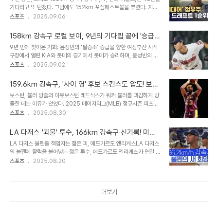
적입니다. 갑작스러운 선발 등판, 숨겨진 비하인드 스토리오타니의 갑
기다리고 또 던졌다. 그럼에도 152km 포심패스트볼을 뿌렸다. 지난
작스러운 등판에는 숨겨진 비하인드 스토리가 있었습니다. 원래 오타
3일 대전 한화 이글스-NC 다이노스전은 5-5 동점이던 연장 10회
스포츠
2025.09.06
니는 3일 피츠버그 파이리츠전에 등판할 예정이었지만, 기침 증세로
초 1사 주자 없는 상황, NC 김주원이 정우주의 초구 슬라이더에 헛스
인해 에밋 시한으로 교체되었습니다. 이후, 선발 투수로 예정되었던 타
윙 한 뒤 중단됐다. 이미 9회부터 비가 내리기 시작했고, 연장 10회초
일러 글래스노우가 허리 뭉침 증세를 호소..
158km 강속구 로컬 보이, 9년의 기다림 끝에 '승급'
에 빗줄기가 굵어지면서 경기진행이 쉽지 않은 상황이었다. 예상치 못
눈앞! 롯데 불펜의 희망 윤성빈, 가을 야구 '마스터키'
9년 만에 찾아온 기회: 윤성빈의 '필승조' 승급을 향한 여정부산 사직
한 휴식, 흔들리지 않는 정신력정우주는 연장 10회초에 등판해 선두타
될까?
구장에서 열린 KIA와 롯데의 경기에서 롯데가 승리하며, 윤성빈의 활
자 김휘집을 중견수 뜬공으로 처리한 직후였다. 정확히 5개의 공을 던
약에 대한 기대감이 높아지고 있습니다. 158km의 강속구와 145km
스포츠
2025.09.02
지고 원치 않는 휴식을 42분이나 가져야 했다. 투수는 갑자기 경기가
포크볼을 가진 윤성빈은 9년 동안 0홀드라는 아쉬움을 뒤로하고, 이
중단되면 어깨가 식기 때문에, 다시 마운드에 오르려면 예열하는 시간
제 '필승조' 승급을 눈앞에 두고 있습니다. 김태형 롯데 자이언츠 감독
이 필요하다. ..
159.6km 강속구, '사이 영' 후보 스킨스도 압도! 보스
은 윤성빈이 앞으로 더 중요한 순간에 나갈 수 있다고 기대하며, 그의
턴, 뷸러 방출 이유 있었다
보스턴, 뷸러 방출의 이유보스턴 레드삭스가 워커 뷸러를 과감하게 방
성장을 긍정적으로 평가했습니다. 롯데 불펜의 '상수'로 자리 잡는다
출한 데는 이유가 있었다. 2025 메이저리그(MLB) 정규시즌 피츠버
면, 팀 전력 상승에 크게 기여할 것입니다. 부산의 로컬 보이, 1m97
그 파이리츠와의 홈 경기에 페이턴 톨리가 선발 등판했다. 데뷔전, 압
스포츠
2025.08.30
의 훤칠한 외모와 압도적인 피칭경남중-부산고 출신 윤성빈은 2017
도적인 존재감2002년생의 톨리는 최고 시속 99마일(약 159.3km)
신인드래프트 1차 지명으로 롯데 자이언츠에 입단했습니다. 1m97의
의 강속구를 선보이며 깊은 인상을 남겼다. 여기에 킥 체인지업과 커
훤칠한 체격 조건과..
LA 다저스 '괴물' 투수, 166km 강속구 신기록! 미스
터, 커브 등을 두루 구사하며 MLB 파이프라인 선정 유망주 순위 28
터 제로의 압도적인 질주
LA 다저스 불펜을 책임지는 젊은 피, 에드가르도 엔리케스LA 다저스
위에 올랐다. 초고속 승격, 그리고 성공적인 데뷔지난해 드래프트 2라
의 불펜에 활력을 불어넣는 젊은 투수, 에드가르도 엔리케스가 연일 놀
운드에 지명된 지 1년 만에 MLB에 입성했다. 첫 등판부터 재러드 트
라운 활약을 펼치고 있습니다. 그는 160km가 넘는 강속구를 뿌리며,
스포츠
2025.08.20
리올로를 삼진 처리하며 삼자범퇴를 기록했다. 2회에 위기를 맞았지
팀의 승리를 향한 든든한 버팀목이 되고 있습니다. 특히, 최근 경기에
만, 삼진 2개와 뜬공으로 실점을 막으며 위기관리 능력도 과시했다. 피
서 보여준 압도적인 퍼포먼스는 팬들을 열광시키기에 충분했습니다.
츠버그 타선 ..
그의 활약은 다저스 마운드의 미래를 밝게 비추는 등대와 같습니다.
더보기
166km 강속구 신기록! 엔리케스의 파괴적인 구위엔리케스는 17일
샌디에이고 파드리스와의 경기에서 무려 166.2km의 강속구를 던져,
2008년 이후 다저스 소속 선수 중 가장 빠른 구속 기록을 세웠습니