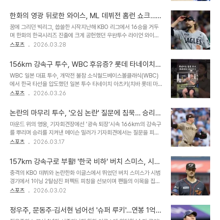
경기에서 7회 등판해 1이닝을 무실점으로 막아내며 팀의 5-4 승리를
애와 어깨 수술이라는 큰 부상을 겪었으나 이를 이겨내고 최근 마이너
지켰습니다. 이는 전날 10일 경기에서도 시즌 첫 홀드를 따낸 데 이은
리그에서 활약하며 건재함..
한화의 영광 뒤로한 와이스, ML 데뷔전 홈런 쇼크…1
쾌거입니다. 시속 150km를 넘나드는 강력한 직구가 주무기인 미야
57km 강속구도 막지 못한 아쉬움
꿈에 그리던 빅리그, 씁쓸한 시작지난해 KBO 리그에서 16승을 거두
지는 시즌 초반 제구력 불안으로 어려움을 겪었으나, 4월 들어 안정감
며 한화의 한국시리즈 진출에 크게 공헌했던 우완투수 라이언 와이스
을 되찾으며 팀의 핵심 불펜 투수로 자리매김하고 있습니다. 150km
가 마침내 생애 처음으로 메이저리그 마운드에 섰습니다. 휴스턴 소속
스포츠
2026.03.28
직구의 위력, 11구 승부 끝에 빛난 집중력11일 경기에서 미야지는 선두
으로 LA 에인절스와의 홈 경기에 구원투수로 등판했지만, 꿈에 그리
타자에게 2루타를 허용했지만, 흔들리지 않았습니다. 특히 2사 3루의
던 순간은 씁쓸한 결과와 마주해야 했습니다. 9회초 마운드에 오른 와
위기 상황에서 ..
156km 강속구 투수, WBC 후유증? 롯데 타네이치
이스는 첫 타자 잭 네토에게 데뷔전 첫 타석 상대에게 홈런을 허용하며
어깨 부상으로 개막전 합류 불발
WBC 일본 대표 투수, 개막전 불참 소식월드베이스볼클래식(WBC)
첫 실점을 기록했습니다. 최고 구속 157km의 강속구에도 불구하고,
에서 한국 타선을 압도했던 일본 투수 타네이치 아츠키(치바 롯데 마
와이스의 메이저리그 데뷔는 아쉬움을 남겼습니다. 험난했던 데뷔전,
린즈)가 어깨 불편감을 호소하며 개막전 로스터 합류가 불발되었습니
스포츠
2026.03.26
위기 속 빛난 뚝심데뷔전의 험난함은 여기서 그치지 않았습니다. 마이
다. 이는 팬들에게 큰 아쉬움을 안겨주고 있습니다. 타네이치는 WBC
크 트라웃과의 접전 끝에 볼넷을 허용했고, 이어진 타석에서 안타를 맞
에서 최고 시속 155.7km의 맹렬한 패스트볼과 날카로운 스플리터를
으며 무사 1, 2루의 위기에 몰렸..
논란의 마무리 투수, '오심 논란' 질문에 침묵… 승리의
앞세워 한국 타선을 꽁꽁 묶으며 깊은 인상을 남겼습니다. 타네이치 아
기쁨 뒤에 숨겨진 진실
마운드 위의 영웅, 기자회견장에선 '광속 퇴장'시속 166km의 강속구
츠키, 부상 경력과 활약상타네이치는 2016년 드래프트 지명 후
를 뿌리며 승리를 지켜낸 메이슨 밀러가 기자회견에서는 질문을 피해
2020년 팔꿈치 토미 존 수술이라는 큰 시련을 겪었으나, 2023년 성
자리를 떠나는 '광속 퇴장'을 선보였습니다. 명백한 오심 논란 속 승리
스포츠
2026.03.17
공적으로 복귀하여 치바 롯데의 핵심 선발 투수로 자리매김했습니다.
를 거머쥔 것에 대한 현지 비판이 거세지만, 그는 취재진의 날 선 질문
지난해에는 데뷔 첫 10승을 달성하며 9승 8패 평균자책점 2.63,
에 답하지 않았습니다. 이는 마치 마운드 위에서 실점 위기를 모면하고
161탈삼진이라는 뛰어난 성적을 ..
157km 강속구로 부활! '한국 비하' 버치 스미스, 시범
더그아웃으로 뛰어 들어가듯, 빠른 걸음으로 기자회견장을 빠져나가
경기 퍼펙트 피칭으로 반전 예고
충격의 KBO 데뷔와 논란한화 이글스에서 뛰었던 버치 스미스가 시범
는 모습이었습니다. 사실상의 '답변 거부'이자 줄행랑으로 해석될 수
경기에서 1이닝 2탈삼진 퍼펙트 피칭을 선보이며 팬들의 이목을 집중
있는 그의 행동은 많은 이들에게 실망감을 안겨주었습니다. 결승행을
시키고 있습니다. 2023년 100만 달러에 계약하며 한국에 온 스미스
스포츠
2026.03.02
확정한 짜릿한 승리, 그러나 짙어진 논란미국 플로리다주 마이애미에
는 시즌 개막전에서 부상을 당하며 2.2이닝 만에 마운드를 내려갔고,
서 열린 2026 WBC 4강전에서 미국 대표팀은 도미니카공화국을
이는 그의 KBO 리그 마지막 등판이 되었습니다. 이후 팀은 그를 리카
2-1로 꺾고 결승 진출을 확정했습..
정우주, 문동주·김서현 넘어선 '슈퍼 루키'…연봉 1억
르도 산체스로 교체했습니다. 부상으로 시즌 아웃된 스미스는 팀을 떠
원 돌파할까?