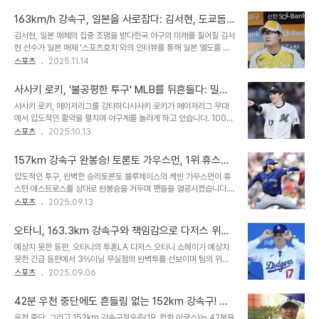
야구(NPB) 한신 타이거스였습니다. 이 소식은 많은 야구 팬들에게 아
를 꼽았습니다. 이는 정우주의 포심이 가진 위력과 매력을 보여주는 단
쉬움을 안겨주는 동시에, 그의 새로운 도전에 대한 기대감을 갖게 합니
적인 예시입니다. 선발..
163km/h 강속구, 일본을 사로잡다: 김서현, 도쿄돔
다. 이스턴 루카스는 193cm의 큰 키에서 뿜어져 나오는 150km 중
을 뒤흔든 인터뷰 비하인드 스토리
김서현, 일본 매체의 집중 조명을 받다한국 야구의 미래를 짊어질 김서
후반대의 강속구가 주무기인 투수입니다. 올해 토론토 블루제이스에
현 선수가 일본 매체 '스포츠호치'와의 인터뷰를 통해 일본 열도를 뜨
서 방출된 후, 그의 행선지를 두고 여러 추측이 오갔지만, 결국 일본 무
겁게 달궜습니다. 163km/h의 강속구를 자랑하는 젊은 피, 김서현 선
스포츠
2025.11.14
대에서 새로운 시작을 알리게 되었습니다. 이스턴 루카스, 그는 누구인
수의 이야기가 도쿄돔을 넘어 일본 야구 팬들의 마음을 사로잡았습니
가: 프로필 및 주요 특징이스턴 루카스는 193cm의 장신에서 뿜어져
다. 이번 인터뷰는 단순한 기사를 넘어, 김서현 선수의 매력과 잠재력
나오는 150km 후반대의..
사사키 로키, '불공평한 투구' MLB를 뒤흔들다: 밀워
을 엿볼 수 있는 특별한 기회였습니다. 통역 없이, 유창한 일본어로 소
키 감독의 경고와 다저스의 숨겨진 무기
사사키 로키, 메이저리그를 강타하다사사키 로키가 메이저리그 무대
통하다놀라운 점은 김서현 선수가 통역 없이, 유창한 일본어 실력으로
에서 압도적인 활약을 펼치며 야구계를 놀라게 하고 있습니다. 100마
인터뷰를 소화했다는 것입니다. 중학생 때부터 혼자 일본어를 독학했
일 강속구와 날카로운 스플리터를 구사하는 사사키를 향해 밀워키 감
스포츠
2025.10.13
다는 김서현 선수의 노력은 그의 또 다른 강점으로 다가왔습니다. '스
독은 '불공평하다'는 농담 섞인 경계심을 드러냈습니다. 이는 사사키의
포츠호치' 기자는 김서현 선수의 일본어 실력에 깊은 인상을 받았으며,
위력을 단적으로 보여주는 예시입니다. 부상에서 완벽 부활, 다저스 불
인터뷰는 더욱 진솔하고 풍..
157km 강속구 완봉승! 토론토 가우스먼, 1위 휴스턴
펜의 핵심으로신인왕 후보로 기대를 모았던 사사키는 제구 난조와 부
을 잠재우다
압도적인 투구, 완벽한 승리토론토 블루제이스의 케빈 가우스먼이 휴
상으로 어려움을 겪었지만, 다저스의 불펜 투수로 보직을 변경한 후 놀
스턴 애스트로스를 상대로 완봉승을 거두며 팬들을 열광시켰습니다.
라운 반전을 보여주었습니다. 그는 필라델피아 필리스와의 경기에서
9이닝 동안 단 2안타만을 허용하며, 9개의 탈삼진을 기록하는 압도적
스포츠
2025.09.13
메이저리그 커리어 첫 세이브를 기록하며 완벽하게 부활했습니다. 포
인 투구를 선보였습니다. 최고 구속 157km의 강속구는 휴스턴 타선
스트시즌을 지배하는 사사키의 강렬한 존재감사사키는 포스트시즌에
을 완벽하게 제압했고, 가우스먼은 시즌 첫 번째 완봉승이자 통산 두
서 더욱 강력한 면모를 과시하며 다저스의 승리를..
오타니, 163.3km 강속구와 책임감으로 다저스 위기
번째 완봉승을 달성했습니다. 위기 상황에서도 침착함을 유지하며, 1
구원! '할 수밖에 없다'는 투혼
예상치 못한 등판, 오타니의 투혼LA 다저스 오타니 쇼헤이가 예상치
위 팀을 상대로 승리를 거머쥐는 그의 모습에 많은 팬들이 기립 박수를
못한 긴급 등판에서 3⅔이닝 무실점의 완벽투를 선보이며 팀의 위기
보냈습니다. 위기 속 빛난 가우스먼의 투구경기 초반, 가우스먼은 4회
를 구했습니다. 오타니는 6일 볼티모어 오리올스와의 원정 경기에서
스포츠
2025.09.06
에 안타와 1, 3루 위기를 맞이했지만, 노련한 위기 관리 능력을 보여주
선발 투수로 나서, 최고 구속 163.3km의 강속구를 뿌리며 3피안타
었습니다. 호세 알투베를 1루수 파울 플라이로, 헤수스 산체스를 헛스
1볼넷 5탈삼진을 기록했습니다. 이는 오타니가 기침 증세로 인해 컨디
윙 삼진으로 처리하며 실점 없이..
42분 우천 중단에도 흔들림 없는 152km 강속구! 한
션 난조를 겪었음에도 불구하고 보여준 놀라운 활약이기에 더욱 감동
화 정우주, 미래의 5선발을 향한 성장 스토리
우천 중단, 그리고 152km 강속구정우주(19, 한화 이글스)는 42분을