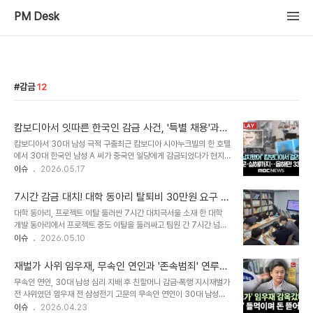
PM Desk
감금
12
캄보디아서 잇따른 한국인 감금 사건, '특별 채용'과
'로맨스 스캠'의 위험성
캄보디아서 30대 남성 극적 구출최근 캄보디아 시아누크빌의 한 호텔
에서 30대 한국인 남성 A 씨가 중국인 일당에게 감금되었다가 현지
경찰과의 공조로 무사히 구조되는 사건이 발생했습니다. A 씨는 '장애
이슈
2026.05.17
인·사회적 약자 특별 채용'이라는 허위 공고에 속아 캄보디아로 갔다가
한 달 넘게 감금되었으며, 탈출 시도 후에는 2만 달러의 몸값을 요구받
7시간 감금 대치! 대학 동아리 탈퇴비 30만원 요구 사
았습니다. 한국대사관에 보낸 구조 이메일 덕분에 양국 경찰의 신속한
건의 진실
대학 동아리, 프로젝트 이탈 둘러싼 7시간 대치극서울 소재 한 대학
공조 작전이 이루어졌습니다. 감금 용의자 검거 및 구출 작전현지 경찰
개발 동아리에서 프로젝트 중도 이탈을 둘러싸고 팀원 간 7시간 넘는
20여 명이 투입되어 호텔 주변을 차단하고, A 씨를 빼돌리려던 중국
대치가 발생했습니다. 탈퇴를 원했던 학생은 팀원들을 감금 및 공갈 혐
이슈
2026.05.10
인 3명을 포착하여 신고 접수 9시간 만에 검거했습니다. 이로써 A 씨
의로 고소했지만, 경찰은 범죄 혐의가 없다고 판단했습니다. 이 사건은
는 무사히 구출될 수 있었습니다. 현재 한국 경찰은 채용 공고를 미끼
지난해 11월 교내 스터디룸에서 애플리케이션 개발 프로젝트를 진행
로 A 씨를 유인한 브..
재벌가 사위 임우재, 무속인 연인과 '존속범죄' 연루
하던 중 팀원 A씨가 해외여행 일정으로 프로젝트를 그만두겠다고 밝
징역 1년 실형
무속인 연인, 30대 남성 심리 지배 후 친할머니 감금·폭행 지시재벌가
히면서 시작되었습니다. 탈퇴 요구에 '30만원 요구'…7시간 30분간
전 사위였던 임우재 전 삼성전기 고문의 무속인 연인이 30대 남성을
이어진 실랑이팀원들은 A씨의 이탈에 즉각 반발하며 '탈퇴는 안 된다',
심리적으로 지배하여 그의 친할머니를 감금하고 폭행하도록 지시한
이슈
2026.04.23
'규칙을 지켜야 한다'고 주장했습니다. 출입문을 막고 '탈퇴하려면 30