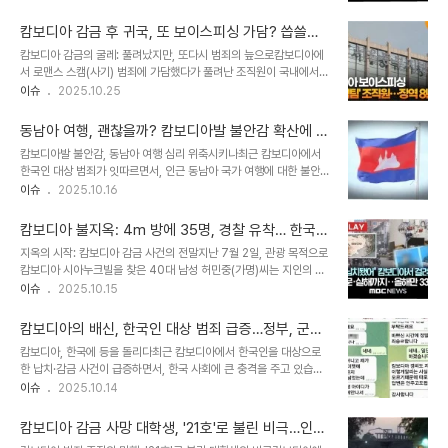
사건이 발생했습니다. 이 사건으로 임 전 고문과 무속인 연인은 실형을
만원을 내라', '대체자를 구하고 인수인계까지 해야 한다'고 요구하며
선고받았습니다. 디스패치 보도에 따르면, 지난해 4월 경기도 연천에
A씨를 붙잡았습니다. 이..
캄보디아 감금 후 귀국, 또 보이스피싱 가담? 씁쓸한
서 30대 남성 A씨가 자신의 친할머니를 6일간 감금하고 폭행한 사건
현실과 재발 방지책
캄보디아 감금의 굴레: 풀려났지만, 또다시 범죄의 늪으로캄보디아에
의 배후에 임 전 고문과 그의 무속인 연인의 심리적 지배가 있었던 것
서 로맨스 스캠(사기) 범죄에 가담했다가 풀려난 조직원이 국내에서
으로 밝혀졌습니다. 이 사건으로 A씨는 존속감금치상 등의 혐의로 징
또 다른 보이스피싱 범죄에 연루되어 법정에 서게 된 안타까운 소식이
이슈
2025.10.25
역 3년을 선고받았습니다. 임우재, 과거 인연으로 접근 후 신뢰 얻어
전해졌습니다. A 씨는 캄보디아 현지에서 감금된 채 범죄에 가담하도
범죄 가담임 전 고문과 무속인 여자친구는 2023년 봄부터 A씨 아버
록 강요받았지만, 귀국 후에도 보이스피싱 조직의 유혹을 뿌리치지 못
지 소유의 농가 컨테이너에 머..
동남아 여행, 괜찮을까? 캄보디아발 불안감 확산에 여
했습니다. 이는 단순히 개인의 일탈을 넘어, 해외 범죄 조직의 끈질긴
행업계 '촉각'
캄보디아발 불안감, 동남아 여행 심리 위축시키나최근 캄보디아에서
유혹과 취약한 현실을 보여주는 사례입니다. 보이스피싱 조직의 덫: 중
한국인 대상 범죄가 잇따르면서, 인근 동남아 국가 여행에 대한 불안감
계기 관리, 20만 원의 유혹A 씨는 지난해 4월, 네이버 '밴드'를 통해
이 커지고 있습니다. 사회관계망서비스(SNS)를 통해 범행 방식과 생
이슈
2025.10.16
보이스피싱 조직으로부터 통신 중계기 설치 및 관리를 제안받았습니
존자의 증언이 퍼지면서 불안이 확산되었고, 확인되지 않은 정보까지
다. 설비 1대당 매주 20만 원의 수당을 약속받은 A 씨는 덜컥 중계기
더해져 여행객들의 불안감을 증폭시키고 있습니다. 특히, 동계 성수기
관리책으로 가담하게 됩니다...
캄보디아 불지옥: 4m 방에 35명, 경찰 유착… 한국인
를 앞두고 여행 심리 위축에 대한 우려가 커지고 있습니다. 외교부 여
61일 감금 생존기
지옥의 시작: 캄보디아 감금 사건의 전말지난 7월 2일, 관광 목적으로
행 경보 발령… 안전 우려 현실화외교부는 캄보디아 내 한국인 대상 범
캄보디아 시아누크빌을 찾은 40대 남성 허민중(가명)씨는 지인의 소
죄가 심각해지자, 캄보디아 일부 지역에 대해 '여행금지'를 발령했습니
개로 만난 중국인들과의 술자리 이후 61일간의 끔찍한 감금 생활을 겪
이슈
2025.10.15
다. 이는 4단계 여행경보로, 해당 지역 방문 시 여권법에 의거해 처벌
게 됩니다. 카지노를 들른 후 시작된 이 만남은 허씨에게 '불지옥'과 같
받을 수 있음을 의미합니다. 캄폿주 보코산 지역, 바벳시, 포이펫시가
은 시간을 선사했습니다. 지인이 자리를 비운 후 나타난 중국인들은 허
여행금지 지역으로 지정되었으며,..
캄보디아의 배신, 한국인 대상 범죄 급증…정부, 군사
씨를 가두고 돈을 요구하며, 탈출을 시도하는 허씨에게 폭력과 협박을
작전 가능성 시사
캄보디아, 한국에 등을 돌리다최근 캄보디아에서 한국인을 대상으로
가했습니다. 허씨는 대사관에 도움을 요청했지만, 돌아온 것은 미온적
한 납치·감금 사건이 급증하면서, 한국 사회에 큰 충격을 주고 있습니
인 태도와 절망적인 현실이었습니다. 감금과 폭행, 인신매매의 굴레허
다. 2021년 이후 신고 건수가 폭증했음에도 불구하고, 캄보디아 정부
이슈
2025.10.14
씨는 감금된 채 2박 3일 동안 발길질과 주먹질을 당하며 고통스러운
의 미온적인 태도가 비판받고 있습니다. 특히 캄보디아가 한국으로부
시간을 보냈습니다. 딱딱한 바닥에서 가혹한 자세를 강요받았고, 조금
터 거액의 공적개발원조(ODA)를 지원받는 상황에서, 한국인 대상 범
이라도 흐트러지면 술병과 재..
캄보디아 감금 사망 대학생, '21호'로 불린 비극…인신
죄에 대한 소극적인 태도는 더욱 큰 실망감을 안겨주고 있습니다. 이러
매매 범죄의 잔혹한 실태