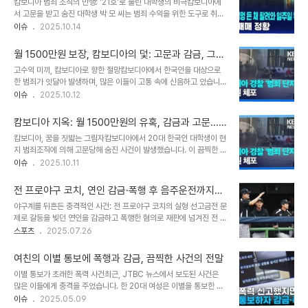
캄보디아 범죄 조직의 만행: '21호'로 불린 대학생의 비극캄보디아에
한 상황은 양국 관계에 심각한 균열을 초래할 수 있다는 우려를 낳고
서 고문을 받고 숨진 대학생 박 모 씨는 범죄 수익을 위한 도구로 취급
있습니다. 증가하는 한국인 대상 범죄, 심각성을 더하다국회 정무위원
받으며, 이름 대신 '21호'로 불렸습니다. 인신매매를 통해 한국인들을
이슈
2025.10.14
회의 국정감사에서 캄보디아 내 한국인 대상 강력 범죄 문제가 주요 화
가두고, 하루 17시간 보이스피싱을 강요하며, 말을 듣지 않으면 폭행
두로 떠올랐습니다. 외교부 자료에 따르면, 캄보디아 내 한국인 납치·
과 고문을 가하는 끔찍한 범죄가 자행되었습니다. 이 사건은 동남아 인
감금 신고 건수는 2021년 4건에..
월 1500만원 보장, 캄보디아의 덫: 고문과 감금, 그리
신매매 조직의 잔혹한 실태를 적나라하게 드러냅니다. 생존자의 증언:
고 구조
고수익 미끼, 캄보디아로 향한 절망캄보디아에서 한국인을 대상으로
끔찍했던 감금 생활과 폭행박 씨와 함께 감금되었던 40대 남성 A 씨
한 범죄가 잇달아 발생하며, 많은 이들이 고통 속에 신음하고 있습니
는 당시 상황을 생생하게 증언했습니다. 박 씨는 몸 상태가 엉망이었
다. 온라인에서 정보기술(IT) 관련 업무를 하면 월 800만~1500만
이슈
2025.10.12
고, 제대로 일을 할 수 없는 상태였습니다. A 씨는 박 씨를 포함해 23
원의 수익을 보장한다는 구인 글은 달콤한 유혹이었지만, 그 뒤에는 끔
명의 한국인이 감금되어 있었으며, 피해자들은 감금 순서에 따라 번호
찍한 현실이 도사리고 있었습니다. 보이스피싱 조직의 표적이 되어 캄
로 불렸다고 밝혔습니..
캄보디아 지옥: 월 1500만원의 유혹, 감금과 고문...
보디아의 범죄단지에 감금된 채, 상상조차 할 수 없는 고통을 겪어야
그 끔찍한 진실
캄보디아, 꿈을 짓밟는 그림자캄보디아에서 20대 한국인 대학생이 현
했습니다. 100일간의 악몽: 쇠파이프와 전기충격의 공포A씨는 캄보
지 범죄조직에 의해 고문당해 숨진 사건이 발생했습니다. 이 끔찍한 사
디아 포이펫의 범죄단지에 갇혀 100여일 간 끔찍한 고문을 당했습니
건과 관련하여 중국인 3명이 재판에 넘겨졌다는 소식이 전해지면서,
이슈
2025.10.11
다. B씨 역시 A씨와 함께 감금되어, 극심한 고통 속에서 하루하루를
많은 이들이 충격과 분노를 감추지 못하고 있습니다. 희망을 품고 캄보
버텨야 했습니다. 피해자들은 장기간 쇠파이프와 전기충격기에 의한
디아를 찾았던 젊은이들이 겪어야 했던 고통은 상상 이상이었습니다.
폭행 및 협박, 강제 노동을 당한 것..
전 프로야구 코치, 연인 감금·폭행 후 음주운전까지…
월 1500만원이라는 고액의 수익을 보장한다는 달콤한 말에 속아 캄
실형 선고, 충격과 공포
야구계를 뒤흔든 충격적인 사건: 전 프로야구 코치의 실형 선고금전 문
보디아로 향했지만, 그들을 기다리고 있었던 것은 지옥과 같은 현실이
제로 갈등을 빚던 연인을 감금하고 폭행한 혐의로 재판에 넘겨진 전 프
었습니다. 캄보디아는 더 이상 관광객들의 천국이 아닌, 어둠의 그림자
로야구 코치 A씨가 결국 실형을 선고받았습니다. 서울중앙지법 형사
스포츠
2025.07.26
가 드리워진 위험한 땅이 되어버렸습니다. 이러한 사건들은 우리에게
합의25부는 도로교통법상 음주 측정 거부 및 감금치상 혐의로 기소된
해외 취업의 위험성과 현지 범죄조직의 횡포에 대해 경고하고 있습니
A씨에게 징역 1년을 선고했습니다. 이번 사건은 스포츠계에 큰 충격을
다. 캄보디아에서 벌어지는 이러한 비극은 결코 ..
여친의 이별 통보에 폭행과 감금, 끔찍한 사건의 전말
안겨주며, 사회적으로도 엄중한 처벌의 필요성을 강조하고 있습니다.
이별 통보가 초래한 폭력 사건최근, JTBC 뉴스에서 보도된 사건은
사건의 전말: 감금, 폭행, 그리고 음주운전 도주사건은 지난해 7월, A
많은 이들에게 충격을 주었습니다. 한 20대 여성은 이별을 통보한 후,
씨가 술에 취한 상태에서 연인 B씨와 금전 문제로 다투면서 시작되었
전 남자친구로부터 무차별 폭행을 당하고 감금되는 끔찍한 상황에 처
이슈
2025.05.09
습니다. A씨는 서울 시내 한 호텔 객실에 B씨를 약 1시간 30분 동안