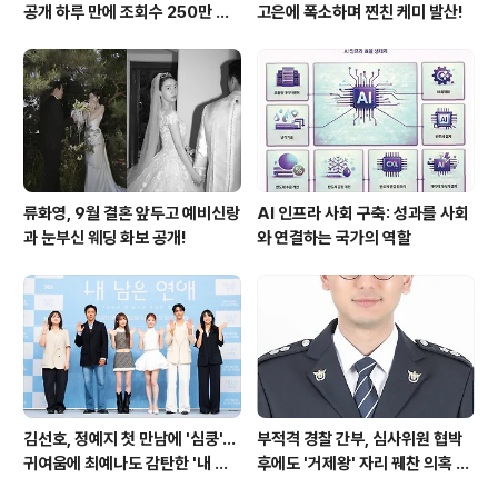
공개 하루 만에 조회수 250만 돌
고은에 폭소하며 찐친 케미 발산!
파하며 화제성 입증
류화영, 9월 결혼 앞두고 예비신랑
AI 인프라 사회 구축: 성과를 사회
과 눈부신 웨딩 화보 공개!
와 연결하는 국가의 역할
김선호, 정예지 첫 만남에 '심쿵'…
부적격 경찰 간부, 심사위원 협박
귀여움에 최예나도 감탄한 '내 남
후에도 '거제왕' 자리 꿰찬 의혹 진
은 연애'
상 규명