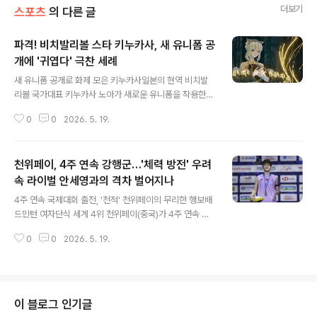
더보기
스포츠
의 다른 글
파격! 비치발리볼 스타 키누카사, 새 유니폼 공
개에 '귀엽다' 극찬 세례
글 내용
새 유니폼 공개로 화제 모은 키누카사일본의 현역 비치발
리볼 국가대표 키누카사 노아가 새로운 유니폼을 착용한
모습을 공개하며 뜨거운 관심을 받고 있습니다. 최근 공개
0
0
2026. 5. 19.
된 사진 속에서 키누카사는 분홍색, 주황색, 노란색이 어우
러진 그라데이션 색상의 유니폼과 파란색과 분홍색 조합의
유니폼을 선보였습니다. 비치코트에서 시원한 분위기를 자
천위페이, 4주 연속 강행군…'체력 방전' 우려
아내는 그녀의 모습은 팬들의 시선을 사로잡았습니다. 스
타성과 외모 겸비한 비치발리볼 에이스키누카사는 일본 비
속 라이벌 안세영과의 격차 벌어지나
글 내용
치발리볼 국가대표로서 뛰어난 실력뿐만 아니라 남다른 외
4주 연속 국제대회 출전, '천적' 천위페이의 무리한 행보배
모와 스타성을 겸비하여 수많은 팬을 확보하고 있는 스타
드민턴 여자단식 세계 4위 천위페이(중국)가 4주 연속 국
플레이어입니다. 단순히 스포츠 선수로서의 활동을 넘어
제대회에 출전하는 이례적인 강행군을 이어가고 있습니다.
패션, 뷰티 등 다양한 영역에서 트렌드를 이끌며 셀러브리
0
0
2026. 5. 19.
'안세영의 천적'으로 불리던 그녀지만, 최근 기세가 꺾인 상
티로서의 입지를 다지고 있습니다. 선수용 비키니..
황에서 이러한 무리한 일정은 체력 소모에 대한 우려를 낳
고 있습니다. 특히 안세영(한국·세계 1위)이나 왕즈이(중국·
세계 2위)보다 체력이 떨어진다는 평가를 받는 천위페이의
행보가 어떤 결과를 가져올지 주목됩니다. 슈퍼 300 대회
이 블로그 인기글
참가, 랭킹 포인트 확보 목적천위페이는 19일부터 열리는