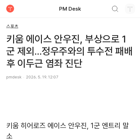
검색하기
PM Desk
티스토리
스포츠
키움 에이스 안우진, 부상으로 1
군 제외...정우주와의 투수전 패배
후 이두근 염좌 진단
pmdesk
2026. 5. 19. 12:07
키움 히어로즈 에이스 안우진, 1군 엔트리 말
소