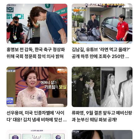
세계배드민턴연맹(BWF) 월드투어 말레이시아 마스터스
(슈퍼 300)에 출전합니다. 슈퍼 300 대회는 톱랭커에게
참가 의무가 없는 대회로, 주로 세계랭킹 중상위권 선수들
이 랭킹 포인트를 ..
홍명보 전 감독, 한국 축구 정상화
김남길, 유튜브 '라면 먹고 올래?'
위해 국회 청문회 참석 의사 밝혀
공개 하루 만에 조회수 250만 돌
파하며 화제성 입증
선우용여, 미국 인종차별에 '사이
류화영, 9월 결혼 앞두고 예비신랑
다' 대응! 김치 냄새 비하에 맞선 통
과 눈부신 웨딩 화보 공개!
쾌한 이야기