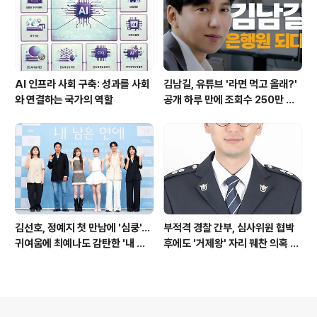
AI 인프라 사회 구축: 성과를 사회
김남길, 유튜브 '라면 먹고 올래?'
와 연결하는 국가의 역할
공개 하루 만에 조회수 250만 돌
파하며 화제성 입증
김선호, 정예지 첫 만남에 '심쿵'…
부적격 경찰 간부, 심사위원 협박
귀여움에 최예나도 감탄한 '내 남
후에도 '거제왕' 자리 꿰찬 의혹 진
은 연애'
상 규명