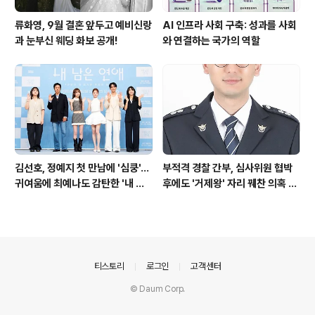
류화영, 9월 결혼 앞두고 예비신랑
AI 인프라 사회 구축: 성과를 사회
과 눈부신 웨딩 화보 공개!
와 연결하는 국가의 역할
김선호, 정예지 첫 만남에 '심쿵'…
부적격 경찰 간부, 심사위원 협박
귀여움에 최예나도 감탄한 '내 남
후에도 '거제왕' 자리 꿰찬 의혹 진
은 연애'
상 규명
의안내
티스토리
로그인
고객센터
© Daum Corp.