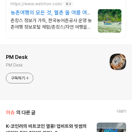
https://www.welchon.com/
광고
농촌여행의 모든 것, 웰촌 올 여름 여행
은 농촌으로!
촌캉스 정보가 가득, 한국농어촌공사 운영 농
촌여행 정보포털 체험/촌캉스/자연 여행을
한 번에 전국 농촌여행 코스, 지금 확인하세
요
로그 정보
PM Desk
PM Desk
구독하기
더보기
이슈
의 다른 글
K-코인러의 비트코인 열풍! 업비트와 빗썸의