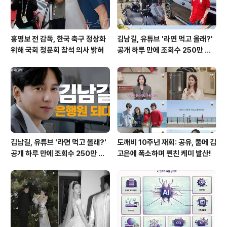
홍명보 전 감독, 한국 축구 정상화
김남길, 유튜브 '라면 먹고 올래?'
위해 국회 청문회 참석 의사 밝혀
공개 하루 만에 조회수 250만 돌
파하며 화제성 입증
김남길, 유튜브 '라면 먹고 올래?'
도깨비 10주년 재회: 공유, 풀메 김
공개 하루 만에 조회수 250만 돌
고은에 폭소하며 찐친 케미 발산!
파하며 화제성 입증