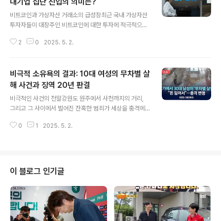
대기업 집단 진입의 의미는?
글 내용
비트코인과 가상자산 거래소의 급성장최근 국내 가상자산
투자자들이 대장주인 비트코인에 대한 투자에 적극적으로
나서고 있습니다. 이로 인해 국내 가상자산 거래소의 존재
2
0
2025. 5. 2.
감이 급속히 커지고 있는데요. 특히, 국내 1위 거래소인 ‘업
비트’ 운영사 두나무는 상호출자제한기업집단으로 재지정
된 소식이 전해졌습니다. 2위인 빗썸도 처음으로 공시대상
비극적 소유욕의 결과: 10대 여성의 무차별 살
기업집단에 이름을 올리며, 가상자산 거래소의 위상이 높
아지고 있습니다. 이러한 변화는 고객 예치금의 급증과 밀
해 사건과 징역 20년 판결
글 내용
접한 관련이 있습니다. 두나무의 순위 상승과 그 의미두나
비극적인 사건의 전말강원도 원주에서 사천까지의 거리,
무는 지난해 자산 총액이 9조4700억원으로 53위에 머물
그리고 그 사이에서 벌어진 잔혹한 범죄가 세상을 충격에
렀으나, 올해는 15조 8700억원으로 집계되어 순위가 17
빠뜨렸습니다. 10대 여성을 무차별적으로 살해한 피고인
계단 상승했습니다. 이러한 성장은 가상자산 거래의 활성
0
1
2025. 5. 2.
은, '가질 수 없으면 죽이는 게 낫다'는 왜곡된 생각에 사로
화와 고객 예치금 증가 등으로 인한 결과입..
잡혀 범행을 저질렀습니다. 피해자는 단순한 '사랑의 대
상'이 아닌, 자신의 소유욕을 충족하기 위한 도구로 전락하
게 되었습니다. 이러한 사건은 단순한 범죄가 아닌, 사회가
직면한 심각한 문제를 드러내는 경고이기도 합니다. 범행
이 블로그 인기글
의 충격적인 과정피고인은 피해자와의 채팅으로 관계를 맺
고, 그 후 남자친구가 생겼다는 사실에 극단적인 질투심을
느꼈습니다. '피해자를 가질 수 없으면 죽이는 것이 낫다'는
극단적 사고로, 범행은 크리스마스 날 실행되었습니다. 피
해자는 흉기에 찔리며 '왜?'라는..