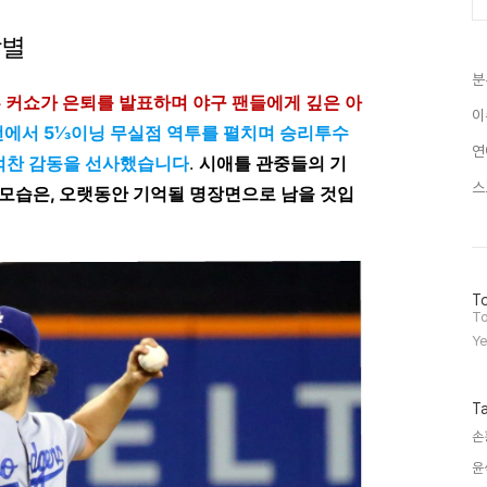
작별
분
튼 커쇼가 은퇴를 발표하며 야구 팬들에게 깊은 아
이
종전에서 5⅓이닝 무실점 역투를 펼치며 승리투수
연
 벅찬 감동을 선사했습니다
.
시애틀 관중들의 기
스
 모습은, 오랫동안 기억될 명장면으로 남을 것입
방
To
문
To
자
Ye
수
T
손
윤