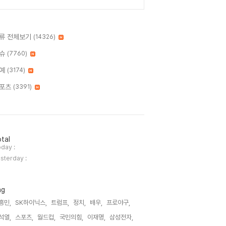
류 전체보기
(14326)
슈
(7760)
예
(3174)
포츠
(3391)
tal
day :
sterday :
ag
흥민,
SK하이닉스,
트럼프,
정치,
배우,
프로야구,
석열,
스포츠,
월드컵,
국민의힘,
이재명,
삼성전자,