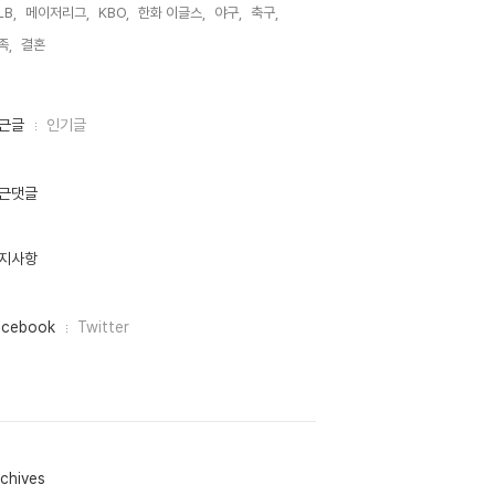
LB,
메이저리그,
KBO,
한화 이글스,
야구,
축구,
족,
결혼,
근글
인기글
근댓글
지사항
acebook
Twitter
chives