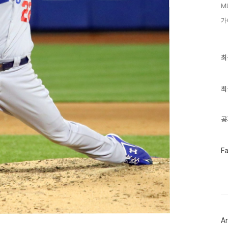
M
가
최
최
근
글
과
인
최
기
글
공
페
F
이
스
북
트
위
터
플
러
Ar
그