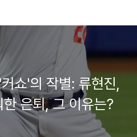
'커쇼'의 작별: 류현진,
한 은퇴, 그 이유는?