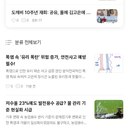
도깨비 10주년 재회: 공유, 풀메 김고은에 폭
소하며 찐친 케미 발산!
0
0
조회
17
분류 전체보기
주요 글 목록
폭염 속 '유리 폭탄' 위험 증가, 안전사고 예방
필수!
글 내용
폭염으로 인한 유리 파손 사고 급증 원인 분석전국적인 폭
염 특보 속에서 고온에 장시간 노출된 유리창과 창틀이 저
절로 깨지는 사고가 빈번하게 발생하고 있습니다. 이는 유
작성시간
0
0
11분 전
리 중앙부와 프레임의 온도 차이로 인해 발생하는 열파 현
상 때문입니다. 강한 직사광선으로 유리 표면 온도가 급격
히 상승할 때 주로 발생하며, 특히 고층 건물에서는 파편 낙
저수율 23%에도 발전용수 공급? 물 관리 기
하로 인한 2차 사고 위험이 우려됩니다. 유리 열파 사고 예
준 현실화 시급
방을 위한 실질적인 대처 방안전문가들은 실내외 온도 차
글 내용
이를 줄이는 것이 유리 열파 예방에 중요하다고 강조합니
기후 변화 속 농업용수 관리 기준의 문제점기후 변화로 인
다. 창문을 조금 열어 실내외 공기 순환을 유도하면 온도 차
한 폭염과 가뭄이 일상화되었음에도 불구하고, 농업용수
이를 줄여 파손 위험을 낮출 수 있습니다. 또한, 고온에 장
관리 기준은 과거에 머물러 있습니다. 한국농어촌공사는