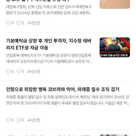
들의 의문을 자아냈습니다. 그러나 손흥민 선수 대신 투입
글 내용
된 타일러 보이드 선수가 승부차기에서 성공하며 감독의
대한축구협회, 감독 선임 의혹으로 인한 압수수색대한축구
선택이 옳았음을 증명했습니다. 이로써 LAFC는 승점 2점
협회가 2024년 홍명보 전 국가대표팀 감독 선임 과정에
을 확보하며 다음 라운드를 준비하게 되었습니다. 리그스
대한 의혹으로 경찰의 압수수색을 받았습니다. 이는 대한
작성시간
0
0
3시간 전
컵 대회 개요 및 LAFC의 우승 도전리그스컵은 북중미 클
축구협회 역사상 전례 없는 일로, 협회는 충격과 혼란에 휩
럽 대항전으로, 미국 MLS와..
싸였습니다. 경찰은 관련 자료 확보를 위해 협회 사무실을
전격 수색했습니다. 홍명보 전 감독 및 이임생 전 이사 피의
기본예탁금 상향 후 개인 투자자, 지수형 레버
자 조사경찰은 압수수색에 앞서 홍명보 전 감독을 피의자
리지 ETF로 자금 이동
신분으로 소환하여 조사했습니다. 또한, 당시 감독 선임 과
글 내용
정을 주도했던 이임생 전 기술총괄이사도 조사를 받은 것
단일종목 레버리지 ETF 기본예탁금 상향의 영향단일종목
으로 알려졌습니다. 이들의 조사는 감독 선임 과정의 투명
레버리지 상장지수펀드(ETF)의 기본예탁금이 상향된 이
성과 공정성에 대한 의문을 증폭시켰습니다. 과거 논란과
후 해당 상품의 거래대금이 급감한 것으로 나타났습니다.
작성시간
0
0
4시간 전
현재 수사의 연관성이번 압수수색은 과거 '빵집 계약' 논란
투자 문턱이 높아지면서 개인투자자 자금이 지수형 상품으
등 감독 선임 과정에서 불거..
로 이동한 것으로 풀이됩니다. 금융당국은 지난달 31일부
터 단일종목 레버리지 ETF의 기본예탁금을 기존 1000만
인형으로 위장한 맹독 코브라와 악어, 외래종 밀수 조직 검거
원에서 3000만원으로 상향했습니다. 지수형 레버리지 E
글 내용
외래종 동물의 불법 밀수 및 유통 실태인도네시아, 베트남, 태국 등지에서 코브라, 양
TF로의 자금 이동 현황단일종목 레버리지 상품이 출시된
쯔강악어 등 200마리의 외래 생물이 국내로 불법 밀수되었습니다. 이들은 세관 적
지난 5월 27일부터 7월 30일까지 거래대금 1위와 4~6
발을 피하기 위해 동물의 입을 결박하거나 어린 개체를 압박 포장하는 등 비인도적인
위를 단일종목 레버리지 상품이 차지했던 것과 대조적입니
방법을 사용했습니다. 이 과정에서 다수의 동물이 극심한 스트레스로 폐사하는 안타
다. 규제 시행 이후 일평균 10조원을 웃돌던 단일종목 레버
작성시간
0
0
4시간 전
까운 일이 발생했습니다. 검찰의 수사 및 기소 과정서울동부지검은 관세법 및 야생생
리지 거래대금은 1조원 아래로 줄었습니다. 실제 최근 한
물법 위반 혐의로 밀수 조직 총책을 포함한 5명을 기소했습니다. 최초 밀수책 1명의
주간 자금유입액이 가장 많았던 ETF..
사건에서 시작된 수사는 총책이 공범들과 공모하여 총 14회에 걸쳐 야생생물 200