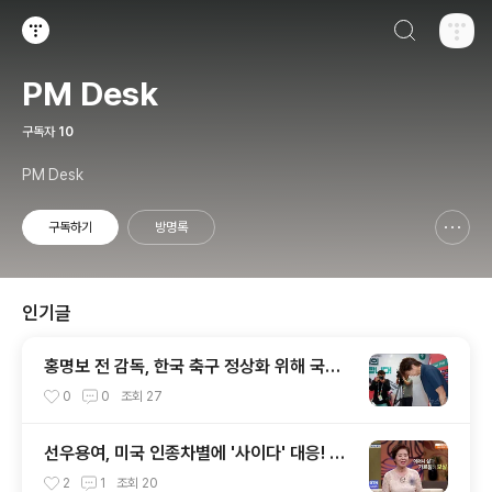
검색하기
티스토리
PM Desk
구독자
10
PM Desk
구독하기
방명록
신고하기 레이어
열기
인기글
홍명보 전 감독, 한국 축구 정상화 위해 국회
청문회 참석 의사 밝혀
0
0
조회
27
선우용여, 미국 인종차별에 '사이다' 대응! 김
치 냄새 비하에 맞선 통쾌한 이야기
2
1
조회
20