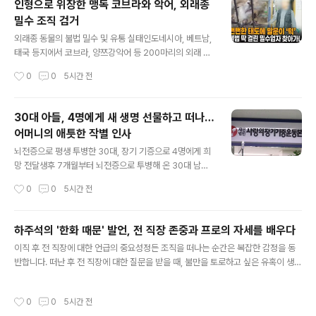
인형으로 위장한 맹독 코브라와 악어, 외래종
마리를 밀수하고 54마리를 유통한 사실을 밝혀냈습니다. 총책은 구속 상태로 재판
밀수 조직 검거
에 넘겨졌습니다. 은어를 이용한 거래 및 전국적 유통..
글 내용
외래종 동물의 불법 밀수 및 유통 실태인도네시아, 베트남,
태국 등지에서 코브라, 양쯔강악어 등 200마리의 외래 생
물이 국내로 불법 밀수되었습니다. 이들은 세관 적발을 피
작성시간
0
0
5시간 전
하기 위해 동물의 입을 결박하거나 어린 개체를 압박 포장
하는 등 비인도적인 방법을 사용했습니다. 이 과정에서 다
수의 동물이 극심한 스트레스로 폐사하는 안타까운 일이
30대 아들, 4명에게 새 생명 선물하고 떠나…
발생했습니다. 검찰의 수사 및 기소 과정서울동부지검은
어머니의 애틋한 작별 인사
관세법 및 야생생물법 위반 혐의로 밀수 조직 총책을 포함
글 내용
한 5명을 기소했습니다. 최초 밀수책 1명의 사건에서 시작
뇌전증으로 평생 투병한 30대, 장기 기증으로 4명에게 희
된 수사는 총책이 공범들과 공모하여 총 14회에 걸쳐 야생
망 전달생후 7개월부터 뇌전증으로 투병해 온 30대 남성
생물 200마리를 밀수하고 54마리를 유통한 사실을 밝혀
이 장기 기증을 통해 4명에게 새 생명을 선물하고 세상을
작성시간
0
0
5시간 전
냈습니다. 총책은 구속 상태로 재판에 넘겨졌습니다. 은어
떠났습니다. 이 남성은 심장, 간, 양쪽 신장 등 소중한 장기
를 이용한 거래 및 전국적 유통..
를 기증하여 생명 나눔을 실천했습니다. 그의 숭고한 결정
은 많은 이들에게 감동을 주고 있습니다. 어머니의 사랑과
하주석의 '한화 때문' 발언, 전 직장 존중과 프로의 자세를 배우다
아들의 마지막 선물, 생명 나눔의 의미 되새기다어머니는
글 내용
이직 후 전 직장에 대한 언급의 중요성정든 조직을 떠나는 순간은 복잡한 감정을 동
아들이 평생 투병하며 겪었을 고통을 회상하며 눈시울을
반합니다. 떠난 후 전 직장에 대한 질문을 받을 때, 불만을 토로하고 싶은 유혹이 생기
붉혔습니다. 그럼에도 불구하고 아들의 마지막 소망을 이
기 마련입니다. 하지만 사회생활의 오랜 격언처럼, 전 직장에 대한 부정적인 언급은
루어주고자 장기 기증을 결정했습니다. 아들은 어머니에게
결국 자신에게 해가 됩니다. 하주석의 인터뷰와 프로페셔널리즘최근 하주석 선수의
큰 힘이 되어주었으며, 어머니는 아들을 통해 삶의 의미를
작성시간
0
0
5시간 전
인터뷰는 전 직장에 대한 존중을 보여주며 깊은 울림을 주었습니다. 그는 한화 이글
다시금 깨달았습니다. 그의 마지막 선물은 많은 이들에게