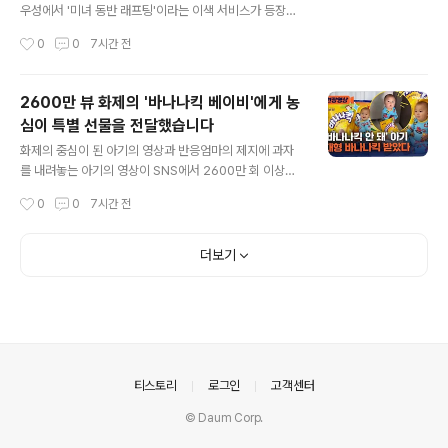
타격왕 경쟁을 이어가게 되었습니다. 현재 아라에즈 선수
우성에서 '미녀 동반 래프팅'이라는 이색 서비스가 등장하
는 내셔널리그 타율 1위, 이정후 선수는 5위를 기록하며 2
여 큰 논란이 되었습니다. 이 서비스는 단순한 레저 활동을
작성시간
0
0
7시간 전
푼의 근소한 차이를 보이고 있습니다. 필라델피아, 4연승
넘어, 여성과의 동반 및 신체 접촉을 포함하는 다양한 가격
으로 지구 2위 유지아라에즈 선..
대의 패키지로 구성되었습니다. 이러한 과도한 마케팅 방
식은 성적 논란을 야기하며 당국의 조사를 받게 되었습니
2600만 뷰 화제의 '바나나킥 베이비'에게 농
다. 서비스의 단계별 구성과 가격 책정 방식가장 저렴한 8
심이 특별 선물을 전달했습니다
만 4천원 패키지는 여성과의 사진 촬영만 가능했으나, 27
글 내용
만원과 41만 7천원 패키지에서는 동반 탑승, 가벼운 신체
화제의 중심이 된 아기의 영상과 반응엄마의 제지에 과자
접촉, 나아가 일시적인 여자친구처럼 대하는 서비스까지
를 내려놓는 아기의 영상이 SNS에서 2600만 회 이상의
제공했습니다. 이러한 차등적인 서비스 제공은 고객의 지
조회수를 기록하며 큰 화제가 되었습니다. 해당 영상은 아
작성시간
0
0
7시간 전
갑을 열기 위한 전략으로 분석됩니다. 운영 중단 및 당국의
기의 귀여운 행동과 자제력으로 많은 이들에게 감동과 재
조사 결과논란이 확산되자..
미를 선사했습니다. 이에 누리꾼들은 아기의 모습에 '자제
력이 대단하다', '너무 귀엽다'는 반응을 보였습니다. 농심
더보기
의 특별한 선물과 후속 반응영상의 폭발적인 인기에 힘입
어 농심은 아기에게 특별 제작한 아기 키보다 큰 대형 바나
나킥을 선물했습니다. 선물에는 아기의 얼굴과 '바나나킥
베이비'라는 문구가 새겨져 있었으며, 메론킥과 망고킥도
함께 제공되었습니다. 후속 영상 역시 수백만 회의 조회수
를 기록하며 소비자들의 긍정적인 반응을 이끌어냈습니다.
의안내
티스토리
로그인
고객센터
농심의 향후 계획 및 소비자 소통..
© Daum Corp.