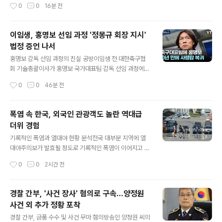
작성시간
0
0
16분 전
시간 노출된 창문 유리를 고정하는 실리콘의 손상 가능성
저수지가 바닥을 드러내도 소수력발전소에 용수를 공급하
을 고려하여 평소 상태를 자주 점..
도록 규정하고 있어 논란이 되고 있습니다. 이는 실제 저수
율이 23% 이하로 내려가야 발전용수 공급을 중단할 수 있
이임생, 홍명보 선임 과정 '정몽규 회장 지시'
는 상황을 초래합니다. 농업 현장의 목소리와 기후 변화의
법정 증언 나서
영향현재의 농업용수 관리 기준은 20%대의 저수율에서도
글 내용
농사에 심각한 차질을 빚을 수 있는 수준입니다. 최근 폭염
홍명보 감독 선임 과정의 진실 공방이임생 전 대한축구협
까지 겹치면서 농업용수 부족 현상은 더욱 심각해지고 있
회 기술총괄이사가 홍명보 국가대표팀 감독 선임 과정에
습니다. 농민들은 과거의 물 공급량으로는 충당이 어렵다
대한 법정 싸움에 참여했습니다. 문체부 감사 결과와 달리
작성시간
0
0
46분 전
며 기준 상향 조정을 요구하고 있습니다. 현실화된 기후 위
이 전 이사가 홍 감독을 면담할 당시 자필 기록이 존재함을
기, 농업용수 관리 지침 개정 필요성최..
주장하며 소송 참가 신청서를 제출했습니다. 이는 잘못된
사실관계와 루머를 바로잡기 위함입니다. 정몽규 회장의
폭염 속 한국, 외국인 관광객도 놀란 역대급
직접적인 선임 지시이임생 전 이사 측은 정몽규 축구협회
더위 경험
회장의 구체적인 지시에 따라 홍명보 감독 선임이 정상적
글 내용
으로 이루어졌음을 입증하려 합니다. 정 회장이 홍 감독의
기록적인 폭염과 열대야 현황 분석전국 대부분 지역에 열
수락 의사를 전해 듣고 직접 '그럼 홍명보 감독으로 하세
대야주의보가 발효될 정도로 기록적인 폭염이 이어지고 있
요'라고 지시했으며, 이후 김정배 부회장의 구체적인 업무
습니다. 서울은 15일째, 제주는 30일째 열대야가 지속되
작성시간
0
0
2시간 전
지시가 이어졌다고 설명했습니다. 이는 이 전 이사가 직제
며 역대 최장 기록을 경신했습니다. 이러한 폭염은 냉방기
규정에 맞춰 회장의 지시를 충실히 수행..
기 없이는 밤에도 견디기 어려운 상황을 만들고 있습니다.
외국인 관광객의 한국 날씨 경험담더운 날씨에도 불구하고
경찰 간부, '사건 장사' 혐의로 구속…양정원
명동 등 서울의 주요 관광지에는 많은 외국인 관광객들이
사건 외 추가 정황 포착
방문하고 있습니다. 스리랑카 관광객은 한국 날씨가 자국
글 내용
보다 더 덥다고 느끼며, 아르메니아 관광객은 강한 햇빛 때
경찰 간부, 금품 수수 및 사건 무마 혐의방송인 양정원 씨의