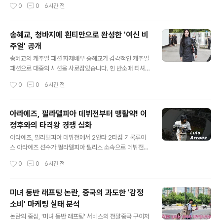
작성시간
0
0
6시간 전
화장치(VI)만으로는 투자자 보호에 한계가 있습니다. 개선
속도로 종점 변경으로 인한 특혜 논란이 불거지자 적법한
방안 및 향후 전망넥스트레이..
절차 없이 사업 백지화를 선언했다는 혐의를 받고 있습니
다. 이에 대해 원 전 장관 측은 정상적인 사업 추진이 어려
송혜교, 청바지에 흰티만으로 완성한 '여신 비
워 절차를 중단했을 뿐이라는 입장을 보이고 있습니다. 유
주얼' 공개
병호 감사원 감사위원 구속적부심 및 한동훈 의원 참고인
글 내용
조사부실 감사 의혹으로 구속된 유병호 감사원 감사위원은
송혜교의 캐주얼 패션 화제배우 송혜교가 감각적인 캐주얼
구속적부심을 청구하여 법원의 심문을 기다리고 있습니다.
패션으로 대중의 시선을 사로잡았습니다. 흰 반소매 티셔
유 위원은 감사 결과 조작 및 은폐에 관여한 혐의를 받고 있
츠에 청바지를 매치한 심플한 스타일링을 선보였습니다.
작성시간
0
0
6시간 전
으며, 구속 기한 만료를 앞두고 있습니다. 또한, 종합특검은
기본 아이템만으로도 독보적인 아우라를 발산했습니다. 김
한동훈 의원에게 참고인 신분으로..
혜수도 감탄한 송혜교의 패션 센스선배 배우 김혜수 역시
송혜교의 게시물에 '좋아요'를 누르며 후배의 뛰어난 패션
아라에즈, 필라델피아 데뷔전부터 맹활약! 이
감각에 대한 애정을 표현했습니다. 이는 송혜교의 스타일
정후와의 타격왕 경쟁 심화
리시한 면모를 다시 한번 입증하는 계기가 되었습니다. 대
글 내용
중들은 그녀의 패션 소화력에 찬사를 보내고 있습니다. 새
아라에즈, 필라델피아 데뷔전에서 2안타 2타점 기록루이
소속사 및 차기작 소식송혜교는 최근 14년간 함께한 소속
스 아라에즈 선수가 필라델피아 필리스 소속으로 데뷔전을
사와 계약을 만료하고 새로운 매니지먼트사로 이적하며 새
치렀습니다. 해당 경기에서 그는 4타수 2안타 2타점 1득
작성시간
0
0
6시간 전
출발을 알렸습니다. 현재 넷플릭스 새 시리즈 '천천히 강렬
점을 기록하며 팀의 승리에 크게 기여했습니다. 이로써 아
하게' 공개를 앞두고 있습니다. 이 작..
라에즈 선수는 시즌 타율을 0.325로 끌어올리며 내셔널리
그 타율 선두를 질주하게 되었습니다. 이정후와의 타격왕
미녀 동반 래프팅 논란, 중국의 과도한 '감정
경쟁, 더욱 치열해지다아라에즈 선수는 지난 2022년부터
소비' 마케팅 실태 분석
3년 연속 타격왕을 차지한 리그 정상급 타자입니다. 이번
글 내용
필라델피아 이적으로 같은 내셔널리그에서 이정후 선수와
논란의 중심, '미녀 동반 래프팅' 서비스의 전말중국 구이저