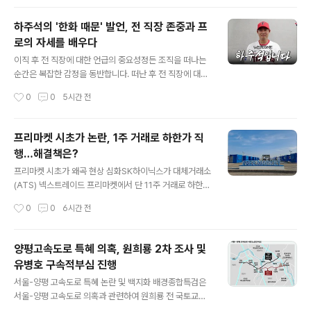
스 시절에 대한 질문에 '한화 때문이다. 내가 이야기를 하면 오해가 생길 수 있다'며
깊은 울림을 선사했습니다. ..
말을 아꼈습니다. 이는 많은 직장인들에게 프로페셔널리즘의 중요성을 일깨워줍니
하주석의 '한화 때문' 발언, 전 직장 존중과 프
다. 자기 객관화와 절제를 통한 가치 증명하주석 선수가 보여준 태도의 본질은 자기
로의 자세를 배우다
객관화와 절제에 있습니다. 그는 과거의 섭섭함이나 ..
글 내용
이직 후 전 직장에 대한 언급의 중요성정든 조직을 떠나는
순간은 복잡한 감정을 동반합니다. 떠난 후 전 직장에 대한
질문을 받을 때, 불만을 토로하고 싶은 유혹이 생기기 마련
작성시간
0
0
5시간 전
입니다. 하지만 사회생활의 오랜 격언처럼, 전 직장에 대한
부정적인 언급은 결국 자신에게 해가 됩니다. 하주석의 인
터뷰와 프로페셔널리즘최근 하주석 선수의 인터뷰는 전 직
프리마켓 시초가 논란, 1주 거래로 하한가 직
장에 대한 존중을 보여주며 깊은 울림을 주었습니다. 그는
행…해결책은?
한화 이글스 시절에 대한 질문에 '한화 때문이다. 내가 이야
글 내용
기를 하면 오해가 생길 수 있다'며 말을 아꼈습니다. 이는
프리마켓 시초가 왜곡 현상 심화SK하이닉스가 대체거래소
많은 직장인들에게 프로페셔널리즘의 중요성을 일깨워줍
(ATS) 넥스트레이드 프리마켓에서 단 11주 거래로 하한가
니다. 자기 객관화와 절제를 통한 가치 증명하주석 선수가
를 기록하는 사건이 발생했습니다. 이는 최근 프리마켓에
작성시간
0
0
6시간 전
보여준 태도의 본질은 자기 객관화와 절제에 있습니다. 그
서 잇따라 발생하는 가격 왜곡 현상의 일부입니다. 이러한
는 과거의 섭섭함이나 ..
현상은 낮은 거래량과 부족한 유동성에서 비롯되는 것으로
분석됩니다. 프리마켓 거래 방식의 문제점 분석넥스트레이
양평고속도로 특혜 의혹, 원희룡 2차 조사 및
드 프리마켓은 오전 8시부터 8시 50분까지 매수·매도 호
유병호 구속적부심 진행
가가 일치하면 즉시 체결되는 접속매매 방식을 사용합니
글 내용
다. 이로 인해 개장 초기에 유동성이 부족할 경우 소량 거래
서울-양평 고속도로 특혜 논란 및 백지화 배경종합특검은
만으로도 가격이 크게 움직일 수 있습니다. 또한, 순간적인
서울-양평 고속도로 의혹과 관련하여 원희룡 전 국토교통
주가 변동 시 2분간 매매 거래를 정지하는 동적 변동성완
부 장관을 재소환하여 조사하고 있습니다. 원 전 장관은 고