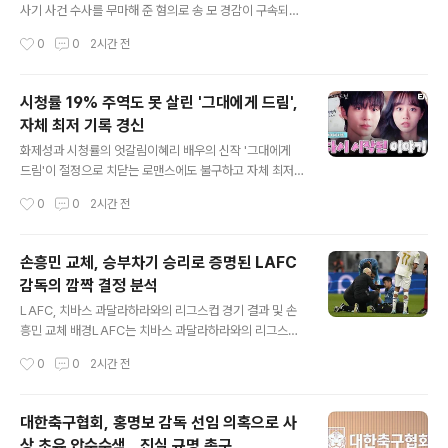
문에 양산을 필수품으로 사용하고 있다고 전했습니다. 이
사기 사건 수사를 무마해 준 혐의로 송 모 경감이 구속되었
는 한국의 폭염이 해외 관광객들에게도 강한 인상을 주고
습니다. 송 경감은 이 사건 외에도 여러 피의자로부터 금품
작성시간
0
0
2시간 전
있음을 보여줍니다. 서울의 극한 기온과 관광 활동 영향서
을 받고 사건을 종결해 준 정황이 포착되었습니다. 검찰은
울의 최고 기온은 37.9도까지 치솟아..
송 경감이 수사 과정에서 피의자에게 금품을 받고 수사를
무마한 혐의를 구속영장에 적시했습니다. 추가 금품 수수
시청률 19% 주역도 못 살린 '그대에게 드림',
및 진술 회유 정황송 경감은 지난해부터 올해 초까지 여러
자체 최저 기록 경신
사건 관계자들로부터 사건 무마 명목으로 금품을 수차례
글 내용
받은 것으로 조사되었습니다. 압수수색 당시 현금과 상품
화제성과 시청률의 엇갈림이혜리 배우의 신작 '그대에게
권 등 3천만 원 상당의 금품이 발견되었습니다. 또한, 검찰
드림'이 절정으로 치닫는 로맨스에도 불구하고 자체 최저
은 송 경감이 뇌물 공여자에게 진술 코칭을 하고 조사에 응
시청률을 기록하며 부진을 면치 못하고 있습니다. 1회부터
작성시간
0
0
2시간 전
하지 말라고 회유한 녹취를 확보했습니다. 법원의 구속 결
2%대에 머물던 시청률은 7회에서 2.0%까지 하락하며 자
정 및 향후 전망법원은..
체 최저치를 경신했습니다. 그럼에도 불구하고 시청자들
사이에서는 '한 편의 영화 같다', '너무 재밌다'는 호평이 이
손흥민 교체, 승부차기 승리로 증명된 LAFC
어지며 화제성과 실제 성적이 엇갈리는 모습을 보입니다.
감독의 깜짝 결정 분석
로맨스 절정 속 위기 고조최근 방송된 8회에서는 두 주인
글 내용
공의 감정이 깊어지는 가운데, 예상치 못한 위기가 닥쳐왔
LAFC, 치바스 과달라하라와의 리그스컵 경기 결과 및 손
습니다. 주인공이 아버지에게 뺨을 맞는 수모를 겪는가 하
흥민 교체 배경LAFC는 치바스 과달라하라와의 리그스컵
면, 전 남자친구로 추정되는 인물이 등장하며 새로운 삼각
경기에서 1-1 무승부 후 승부차기 끝에 5-4로 승리했습니
작성시간
0
0
2시간 전
관계의 기류를 예고했습니다. 앞선 7회에서는 두 사람이
다. 경기 막판 손흥민 선수가 교체되는 예상치 못한 결정이
마침내 마음을 확인하고 입맞춤을 나..
내려졌습니다. 이 결정은 현지 중계진에게도 놀라움을 안
겨주었습니다. 감독의 과감한 교체 결정과 그 결과전담 페
대한축구협회, 홍명보 감독 선임 의혹으로 사
널티킥 키커로 알려진 손흥민 선수를 교체한 것은 많은 이
상 초유 압수수색…진실 규명 촉구