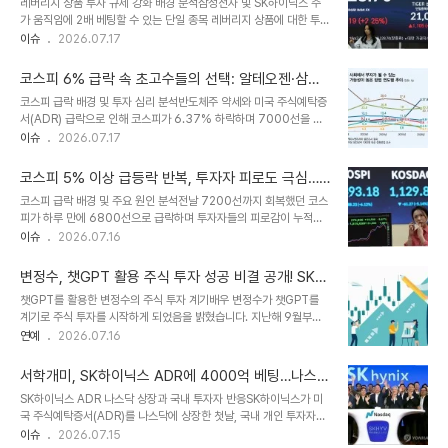
레버리지 상품 투자 규제 강화 배경 분석삼성전자 및 SK하이닉스 주
스 ADR은 큰 폭으로 하락했습니다. 일본 반도체 기업 키옥시아 역시
가 움직임에 2배 베팅할 수 있는 단일 종목 레버리지 상품에 대한 투자
특허 침해 판결로 인해 주가가 급락하며 시장의 불안 심리를 증폭시켰
규제가 대폭 강화됩니다. 이는 시장 변동성을 증폭시킨다는 지적에 따
이슈
2026.07.17
습니다. 이러한 해외 시장의 부정적인 흐름은 국내 투자자들에게 월요
른 조치입니다. 앞으로 해당 상품에 투자하려면 기본 예탁금으로 3천
일 장에 대한 우려를 안겨주고 있습니다. 최태원 회장의 투자 조언과
만원을 보유해야 합니다. 강화된 투자 규제 내용 및 시행 시점신규 상
미래 전망이러한 상황 속에서 최태..
코스피 6% 급락 속 초고수들의 선택: 알테오젠·삼성
장 중단과 함께 거래 단위가 1주에서 20주로 확대되며, 기본 예탁금은
전자 매수, SK하이닉스 매도 전략 분석
코스피 급락 배경 및 투자 심리 분석반도체주 약세와 미국 주식예탁증
1천만원에서 3천만원으로 상향됩니다. 또한, 대용 증권 인정이 제외되
서(ADR) 급락으로 인해 코스피가 6.37% 하락하며 7000선을 내
고 현금만 예탁금으로 인정됩니다. 기본 예탁금 상향은 8월 5일, 대용
주었습니다. 이러한 시장 상황 속에서 투자자들의 심리가 크게 위축되
이슈
2026.07.17
증권 인정 제외는 8월 19일에 시행될 예정입니다. 투자자 교육 강화
었습니다. 이에 따라 주식 초고수 투자자들의 움직임이 주목받고 있습
및 향후 전망투자자 사전 심화 교육 시간이 기존 1시간에서 2시간으로
니다. 초고수 투자자들의 순매수 및 순매도 종목 분석미래에셋증권의
늘어나며, 신..
코스피 5% 이상 급등락 반복, 투자자 피로도 극심…
고수익 투자자들은 알테오젠과 삼성전자, 삼성전자우를 순매수 상위
원인 분석 및 대응 전략
코스피 급락 배경 및 주요 원인 분석전날 7200선까지 회복했던 코스
종목으로 기록했습니다. 반면, SK하이닉스는 가장 많이 매도한 종목
피가 하루 만에 6800선으로 급락하며 투자자들의 피로감이 누적되
으로 나타났습니다. 이는 시장의 변동성 속에서 투자자들이 특정 종목
고 있습니다. 삼성전자와 SK하이닉스의 동반 급락이 지수 하락을 주
이슈
2026.07.16
에 대한 전략적 판단을 내렸음을 보여줍니다. 알테오젠, 삼성전자, SK
도했으며, 이는 메모리 가격 정점 통과 및 수요 둔화 우려 때문으로 분
하이닉스 주가 변동 요인 및 전망알테오젠은 기술 경쟁력 약화 우려에
석됩니다. 펀더멘털 변화는 없다는 전문가들의 진단에도 불구하고, 실
도 불구하고 저가 매수 수요가 유입..
변정수, 챗GPT 활용 주식 투자 성공 비결 공개! SK하
적 전망과 무관하게 급등락을 반복하는 변동성 장세가 지속되고 있습
이닉스로 짭짤한 수익 창출
챗GPT를 활용한 변정수의 주식 투자 계기배우 변정수가 챗GPT를
니다. 역대 최고 수준의 증시 변동성 및 시장 안정화 조치 현황올해 들
계기로 주식 투자를 시작하게 되었음을 밝혔습니다. 지난해 9월부터
어 코스피 지수는 3% 이상 요동친 날이 34.1%에 달하며, 5거래일
소액으로 꾸준히 주식을 매수해왔다고 합니다. 이를 통해 상당한 투자
연예
2026.07.16
에 한 번꼴로 5% 이상 등락이 나타나고 있습니다. 사이드카와 서킷브
수익을 얻게 되었다고 설명했습니다. SK하이닉스 투자 성공 사례 및
레이커 발동 횟수는 2008년 글로벌 금융위기 당시를 넘어섰으며, 최
수익 현황변정수는 특히 SK하이닉스 주식에 투자하여 큰 수익을 거두
근 5거래일 동안에는 시장 안정화..
서학개미, SK하이닉스 ADR에 4000억 베팅…나스닥
었다고 언급했습니다. 175만 원에 매수한 주식이 현재 270만 원까
상장 후 투자 열풍
SK하이닉스 ADR 나스닥 상장과 국내 투자자 반응SK하이닉스가 미
지 올랐다고 밝히며 놀라움을 안겼습니다. 현재는 원금을 제외한 수익
국 주식예탁증서(ADR)를 나스닥에 상장한 첫날, 국내 개인 투자자들
금으로 재투자를 이어가고 있다고 합니다. 챗GPT와 주식 투자 트렌
이 수천억 원 규모의 투자를 진행했습니다. 이는 국내 증권사를 통해
이슈
2026.07.15
드챗GPT가 쇼핑 리스트 작성 등 다양한 분야에서 유용하게 활용되고