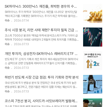
약 8만 4천여 명의 투자자가 참여했으며, 총 보유액은 4천억 원대에
있음을 보여줍니다. 이러한 기술의 발전이 개인의 투자 결정에도 영향
이를 것으로 추정됩니다. 이러한 움직임은 SK하이닉스의 주가 상승에
을 미치고 있음을 시사합니다. 앞..
SK하이닉스 300만닉스 재진출, 희박한 경우의 수와
대한 기대감을 반영하는 것으로 분석됩니다. 국내 증시에서의 SK하이
개미들의 서글픔
SK하이닉스 주가 하락과 '300만닉스 재진출 시나리오' 분석지난달
닉스 주가 흐름 및 투자 심리국내 유가증권시장에서도 개인 투자자들
역대 최고가를 기록했던 SK하이닉스 주가가 최근 하락세로 돌아섰습
의 SK하이닉스 주식 매수세가 강하게 나타났습니다. 특히 주가 급락
니다. 온라인 커뮤니티에는 9가지 글로벌 기업 실적 조건이 모두 충족
이슈
2026.07.14
시에도 약 3조 원어치를 순매수하며 투자 열기를 이어갔습니다. 이는
되어야 SK하이닉스가 반등할 수 있다는 희박한 '300만닉스 재진출
ADR 상장을 계기로 글로벌 투자자 유입이 확대되고 주가가 추가 상
시나리오'가 등장했습니다. 이 시나리오는 대만 TSMC, 삼성전자,
승할 것이라는 긍정적인 전망이 반영..
주식 시장 붕괴, 리먼 사태 재현? 투자자 필독 긴급 분
SK하이닉스, 씨게이트의 실적뿐만 아니라 미국 빅테크 기업들의 설비
석
코스피 7000선 붕괴와 역대급 하락세 분석코스피가 9% 가까이 급
투자 확대 및 실적 개선, 애플의 시장 만족까지 요구하고 있습니다. SK
락하며 7000선 아래로 내려앉아 2개월여 만에 최저치를 기록했습니
하이닉스 반등을 위한 글로벌 IT 생태계의 조건SK하이닉스의 반등은
다. 이는 글로벌 금융위기 당시 리먼브러더스 파산 시점과 유사한 낙폭
이슈
2026.07.13
빅테크 기업의 투자 확대와 메모리 반도체 수요 증가가 직결되는 만큼,
으로, 올해 일곱 번째 서킷브레이커 발동이라는 심각성을 보여줍니다.
글로벌 IT 생태계 전체가 완벽하게 맞아떨어져야만 가능할 것으로 분
삼성전자와 SK하이닉스 등 주요 종목의 큰 폭 하락은 시장 전반의 불
석됩니다. 이는 개미 투자자..
개인 투자자, 삼성전자·SK하이닉스 레버리지 ETF 신
안 심리를 반영하고 있습니다. 외국인 매도세와 개인 투자자 대응 전략
저가에도 6000억 순매수하며 반등 기대
반도체 ETF 신저가 기록과 개인 투자자 매수세삼성전자와 SK하이닉
외국인이 약 1조 7천억 원 규모의 순매도를 기록하며 시장 하락을 주
스 급락으로 관련 단일종목 레버리지 ETF들이 신저가를 기록했습니
도했습니다. 개인 투자자들은 약 3조 8천억 원대의 순매수로 대응했
다. 하지만 개인 투자자들은 이러한 상황에서도 해당 ETF들을
이슈
2026.07.13
으나, 외국인 매도세를 막기에는 역부족이었습니다. 이러한 수급 불균
6000억원 이상 매수했습니다. 이는 하락 폭이 큰 만큼 향후 반등할
형은 시장의 변동성을 더욱 키우는 요인으로 작용하고 있습니다. 반도
것이라는 기대감이 반영된 것으로 분석됩니다. 개별 ETF 하락률 및
체 산업 전망과 지정학적 리스크..
하반기 반도체 시장 긴급 점검: 투자 기회와 전략 분석
순매수 현황SK하이닉스 단일종목 레버리지 ETF 7종은 모두 30%
국내 반도체 주가 변동성 분석 및 전망최근 국내 반도체 주가의 높은
이상 급락하며 신저가를 기록했습니다. 삼성전자 단일종목 레버리지
변동성에도 불구하고, 전문가들은 메모리 업황 자체는 훼손되지 않았
ETF 역시 20% 이상 하락하며 신저가를 경신했습니다. 개인 투자자
다고 분석합니다. 2분기 실적 시즌을 앞두고 일시적인 숨 고르기가 나
이슈
2026.07.13
들은 총 14종의 단일종목 레버리지 ETF를 6892억원 순매수했으며,
타날 수 있으나, 메모리 가격 상승과 공급 부족이라는 큰 흐름은 유지
특히 SK하이닉스 관련 ETF에 집중적인 매수세를 보였습니다. 주가
될 것으로 전망됩니다. 마이크론의 전략 고객 계약 체결은 메모리 공급
하락 원인 및 향후 전망AI 수..
코스피 7천선 붕괴, 사이드카·서킷브레이커 발동에도
병목 현상이 장기화될 수 있음을 시사합니다. 국내 소부장 기업 투자
급락세 지속
코스피 7천선 하회 배경 분석오늘 코스피는 6,806.93으로 거래를