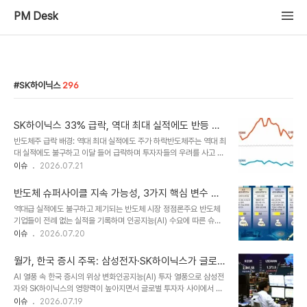
PM Desk
SK하이닉스
296
SK하이닉스 33% 급락, 역대 최대 실적에도 반등 열
쇠는 빅테크 AI 투자에 달렸습니다
반도체주 급락 배경: 역대 최대 실적에도 주가 하락반도체주는 역대 최
대 실적에도 불구하고 이달 들어 급락하며 투자자들의 우려를 사고 있
습니다. 삼성전자와 SK하이닉스 등 주요 반도체 기업들의 주가가 큰
이슈
2026.07.21
폭으로 하락했습니다. 이는 단순히 기업의 실적만으로는 주가 하락세
를 막기 어렵다는 것을 보여줍니다. 반등의 분수령: 미국 빅테크의 AI
반도체 슈퍼사이클 지속 가능성, 3가지 핵심 변수 분
투자 및 실적 발표반도체주의 향후 반등 여부는 미국 빅테크 기업들의
석 및 전망
역대급 실적에도 불구하고 제기되는 반도체 시장 정점론주요 반도체
인공지능(AI) 투자 지속성과 실적 발표에 달려있습니다. 알파벳, 마이
기업들이 전례 없는 실적을 기록하며 인공지능(AI) 수요에 따른 슈퍼
크로소프트 등 빅테크 기업들의 실적 발표는 향후 AI 서버 및 고대역
사이클이 이어지고 있습니다. 그러나 시장에서는 데이터센터 투자 차
이슈
2026.07.20
폭메모리(HBM) 수요를 예측하는 중요한 선행 지표가 될 것입니다.
질, IT 수요 위축, 그리고 동시 생산 증설이라는 세 가지 변수가 호황을
시장은 현재 기업의 실적보다는 미래 AI 투자 계획에 더 주목하고 있
조기에 종료시킬 수 있다는 우려가 제기되고 있습니다. 이러한 변수들
습니다. 핵심 관전 포..
월가, 한국 증시 주목: 삼성전자·SK하이닉스가 글로벌
을 면밀히 분석하여 향후 시장 전망을 예측하는 것이 중요합니다. 데이
시장 움직인다
AI 열풍 속 한국 증시의 위상 변화인공지능(AI) 투자 열풍으로 삼성전
터센터 투자 차질 및 IT 수요 위축 가능성글로벌 빅테크 기업들의 데
자와 SK하이닉스의 영향력이 높아지면서 글로벌 투자자 사이에서 한
이터센터 투자에 차질이 발생할 경우, AI 메모리 수요에 직접적인 영
국 증시가 가장 먼저 확인해야 할 주요 지표로 떠올랐습니다. 블룸버그
이슈
2026.07.19
향을 미칠 수 있습니다. 또한, 메모리 가격 상승으로 인한 PC 및 스마