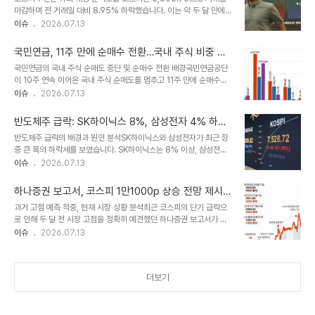
매력 및 정부 정책 수혜일부 전문가들은 삼성전자와 SK하이닉스보다
마감하며 전 거래일 대비 8.95% 하락했습니다. 이는 약 두 달 만에
국내 소부장 기업에 주목할 필요가 있다고 제언합니다. 정부의 하반기
7천 선이 무너진 결과입니다. 장 중 상승 전환 시도에도 불구하고 하
이슈
2026.07.13
소부장 반도체 업종 육성 정책이 중요한 상승 동력으로 작용할 수 있기
락 폭이 확대되었습니다. 증시 안정화 조치와 시장 반응매도 사이드카
때문입니다. 정부는 서남권 신규 팹 건설을 포함한 대규모 반도체 투자
와 서킷브레이커가 연이어 발동되었으나 증시 급락을 막지 못했습니
계획을 발표했으며, 용인 국..
국민연금, 11주 만에 순매수 전환…국내 주식 비중 조
다. 특히 반도체 대장주인 삼성전자와 SK하이닉스의 급락이 지수 하
절 전략 변화
국민연금의 국내 주식 순매도 중단 및 순매수 전환 배경국민연금공단
락을 주도했습니다. 투자 심리 위축은 미국과 이란 간 군사적 긴장감
이 10주 연속 이어온 국내 주식 순매도를 멈추고 11주 만에 순매수로
고조와 반도체 상승세 정점 우려에서 비롯되었습니다. 외국인·기관 매
돌아섰습니다. 이는 국내 주식 목표 비중을 상향 조정한 직후 코스피
이슈
2026.07.13
도와 개인 순매수 동향외국인과 기관 투자자는 순매도세를 보인 반면,
지수가 큰 폭으로 조정받으면서 리밸런싱에 따른 매도 물량이 감소한
개인 투자자는 홀로 순매수에 나서며 지수를 방어하려 노력했습니다.
결과입니다. 이러한 수급 변화는 국민연금이 정해진 물량을 기계적으
코스닥 시장 역시 800선을 ..
반도체주 급락: SK하이닉스 8%, 삼성전자 4% 하락
로 매도하는 것이 아니라 시장 상황에 따라 조절하는 유연한 운용 방식
원인 분석 및 투자 전략
반도체주 급락의 배경과 원인 분석SK하이닉스와 삼성전자가 최근 장
을 보여줍니다. 국민연금의 자산 배분 기준 변경 및 시장 영향국민연금
중 큰 폭의 하락세를 보였습니다. SK하이닉스는 8% 이상, 삼성전자
은 국내 주식 목표 비중을 14.9%에서 20.8%로 상향 조정하고 전략
는 4% 이상 급락하며 투자자들의 우려를 샀습니다. 이러한 하락은 국
이슈
2026.07.13
적 자산 배분 허용 범위도 확대했습니다. 주가 급등으로 높아진 국내
제 유가 급등과 일부 외국계 기관의 투자 의견이 복합적으로 작용한 결
주식 비중을 목표 포트폴리오에 반영하여 기계적으로 처분해야 할 잠
과로 분석됩니다. 투자 심리에 영향을 미친 요인미국과 이란 간의 긴장
재 물량을 줄인 것입니다. 여기에..
하나증권 보고서, 코스피 1만1000p 상승 전망 제시하
고조로 인한 국제 유가 급등은 투자 심리에 부정적인 영향을 미쳤습니
며 시장 주목
과거 고점 예측 적중, 현재 시장 상황 분석최근 코스피의 단기 급락으
다. 또한, SK하이닉스의 경우 일부 외국계 기관에서 제기한 'ADR 매
로 인해 두 달 전 시장 고점을 정확히 예견했던 하나증권 보고서가 다
수, 본주 공매도' 의견이 단기적으로 주가 하락에 영향을 준 것으로 보
시금 주목받고 있습니다. 당시 강세장 종료 신호를 제시했던 이재만 하
이슈
2026.07.13
입니다. 이러한 요인들이 복합적으로 작용하여 반도체주 전반에 대한
나증권 글로벌투자분석실장은 현재의 하락을 '과도한 가격 조정'으로
투자 심리가 위축되었습니다. 시장 동향 및 개인 투자자 행보현재 유가
진단하고 있습니다. 중장기적으로 코스피가 1만1000포인트까지 상
증권시장에서는 개인 투..
승할 수 있다는 기존의 긍정적인 전망을 유지하고 있습니다. 현재 시장
더보기
진단 및 단기 반등 가능성이 실장은 2023년 이후 코스피의 최대 하락
률이 약 20%였다는 점을 근거로 현재 지수가 기술적 저점에 근접했
다고 판단하고 있습니다. 또한 20일 이동평균 이격도를 기준으로 단