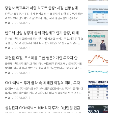
통신은 한국 증시가 AI 반도체주의 움직임을 통해 글로벌 시장의 투자
트폰 수요 위축은 범용 메모리 시장의 재고 부담을 가중시킬 수 있습니
심리를 보여주는 주요 지표로 자리 잡았다고 보도했습니다. 이제 한국
다. 이러한 요인들은 반도..
증권사 목표주가 하향 리포트 급증: 시장 변동성에 따
증시는 더 이상 멀리 떨어진 신흥시장의 곁가지가 아니라고 평가됩니
른 투자 전략 재점검 필요
증권사 목표주가 조정 추세 분석올해 초 목표주가 상향 리포트가 하향
다. 글로벌 투자자들의 한국 증시 모니터링 강화영국 자산운용사 파인
리포트보다 압도적으로 많았으나, 최근 국내 증권사들의 목표주가 조
브리지인베스트먼트의 포트폴리오매니저는 하루를 서울 증시부터 확
정 기조가 급격히 변화하고 있습니다. 지난달에는 목표주가 하향 리포
이슈
2026.07.19
인한 뒤 미국 상장 주식예탁증서와 한국 관련 상장지수펀드를 거의
트가 상향 리포트를 처음으로 추월하며 시장의 보수적인 전망을 반영
24시간 추적한다고 밝혔습니다. JP모건자산운용은 14년 만에 처음
하고 있습니다. 이러한 추세는 삼성전자와 SK하이닉스와 같은 대형
으로 글로벌 투자팀을 상대로 한국 증시를 주..
반도체 산업 성장과 함께 직업계고 인기 급증, 미래 인
반도체주에서도 뚜렷하게 나타나고 있습니다. 시장 변동성과 목표주
재 양성 박차
정부의 반도체 클러스터 조성 및 기업 성과급 소식이 직업계고 진학 열
가 괴리 현상최근 코스피 시장의 극심한 변동성과 7,000선 하회는
풍을 일으키고 있습니다. 이에 따라 반도체 분야로 진로를 희망하는 학
증권사들의 목표주가 산정에 큰 영향을 미치고 있습니다. 동일 종목에
생들이 직업계고에 대한 높은 관심을 보이고 있습니다. 이르면 고등학
이슈
2026.07.18
대해 증권사별로 두 배 가까이 차이가 나는 목표주가가 제시되는 것은
교 2학년부터 반도체 기업에 입사할 수 있는 기회가 제공되어 학생들
이러한 시장 불확실성을 반영하는 현상입니다. 투자 심리가 위축되면
의 기대감이 높아지고 있습니다.정부의 호남권 대규모 반도체 클러스
서 증권사들은 목표주가를 보수적으로 조정하는 분..
제헌절 휴장, 코스피를 구한 행운? 개인 투자자 안도
터 조성 계획 발표와 SK하이닉스, 삼성전자의 대규모 성과급 소식이
의 한숨
글로벌 반도체주 폭락과 국내 증시 영향미국 증시에서 반도체주가 폭
전해지면서 반도체 분야로 진로를 정하는 학생들이 크게 늘고 있습니
락하며 아시아 증시 전반으로 충격이 확산되었습니다. SK하이닉스
다. 대학 진학 대신 이르면 고등학교 2학년부터 반도체 기업에 입사할
ADR은 13.69% 급락했으며, 엔비디아와 마이크론 등 주요 반도체
이슈
2026.07.18
수 있는 직업계고에 대한 관심이 폭증하고 있는 상황입니다. 이러한 추
종목도 약세를 보였습니다. 일본 닛케이225지수는 4.03% 하락하
세는 반도체 산업의 미래 성장 가능성과 직업계고의 실질적인 취업 연
며 역대 다섯 번째로 큰 낙폭을 기록했습니다. 제헌절 휴장으로 인한
계성을 보여주고 있습니다. 충북반도체고..
SK하이닉스 주가 급락 속 최태원 회장의 격려, 투자자
국내 증시의 반사이익국내 증시는 제헌절 휴장 덕분에 글로벌 반도체
들의 희망을 말하다
SK하이닉스 주가 급락의 배경 분석최근 SK하이닉스 주가가 급락하며
주 폭락의 직접적인 충격을 피할 수 있었습니다. 개인 투자자들은 온라
투자자들의 불안감이 커지고 있습니다. 미국 뉴욕증시에서 주요 반도
인 커뮤니티를 통해 '제헌절이 코스피를 구했다'는 반응을 보이며 안도
체주가 일제히 하락한 여파가 국내 증시에도 영향을 미쳤습니다. 특히
이슈
2026.07.17
감을 나타냈습니다. 하지만 휴장 기간 동안 긴장감은 여전히 고조되었
대만 TSMC의 호실적에도 불구하고 반도체주 전반에 대한 매도세가
습니다. 반도체 시장 전망 및 투자 전략최근 반도체주 급락은 단기 차
이어지며 관련 종목들의 낙폭이 확대되었습니다. 제헌절 휴장과 해외
익 실현 매물과 중국 AI 스타트업..
삼성전자·SK하이닉스 레버리지 투자, 3천만원 현금
시장 동향국내 증시가 제헌절 휴장한 사이, 미국 증시에서 SK하이닉
있어야 가능합니다