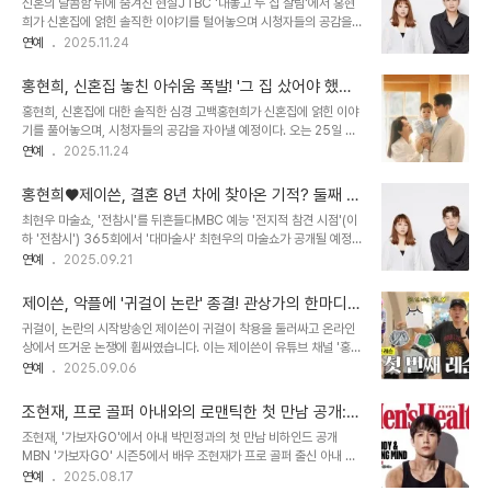
신혼의 달콤함 뒤에 숨겨진 현실JTBC '대놓고 두 집 살림'에서 홍현
모습이 그려지며, 그들의 일상 속에서 엿볼 수 있는 다양한 에피소드들
희가 신혼집에 얽힌 솔직한 이야기를 털어놓으며 시청자들의 공감을
이 공개되었습니다. 새벽 5시에 일어나 독서 삼매경에 빠지는 백도빈
자아낼 예정입니다. 오는 25일 저녁 8시 50분에 방송되는 이 프로그
연예
2025.11.24
의 모습은 그의 또 다른 면모를 보여주며, 시청자들에게 신선한 재미를
램에서는 홍현희, 제이쓴 부부가 정시아, 백도빈 부부와 함께 저녁 식
선사했습니다. 뜻밖의 질문: 백도빈, 아침 밥상 경험 전무?방송에서 제
사를 하며 신혼 시절을 회상합니다. 홍현희는 신혼집에 대한 비하인드
이쓴이 아침 식사를 준비하겠..
홍현희, 신혼집 놓친 아쉬움 폭발! '그 집 샀어야 했는
스토리를 공개하며, 부동산 투자에 대한 아쉬움을 드러낼 예정입니다.
데'… 부동산 투자 비하인드 스토리
홍현희, 신혼집에 대한 솔직한 심경 고백홍현희가 신혼집에 얽힌 이야
익숙함 속에 숨겨진 아쉬움: 신혼집 이야기홍현희는 '신혼집이 원래 살
기를 풀어놓으며, 시청자들의 공감을 자아낼 예정이다. 오는 25일 방
고 있던 집이었다'고 밝히며, '익숙한 공간이다 보니 신혼 느낌은 솔직
송되는 JTBC ‘대놓고 두 집 살림’에서는 홍현희, 제이쓴 부부가 신혼
연예
2025.11.24
히 크게 없었다'고 고백했습니다. 제이쓴 또한 '새로운 집으로 이사하
시절을 회상하며 솔직한 대화를 나눈다. 홍현희는 신혼집에 대한 아쉬
고 나서야 비로소 신혼 같았다'고 말하며, 익숙함 속에서 느꼈던 아쉬
움을 토로하며, 부동산 투자에 대한 솔직한 속내를 드러낼 예정이다.
움을 공유했습니다. 두 사..
홍현희♥제이쓴, 결혼 8년 차에 찾아온 기적? 둘째 소
익숙함 속에 숨겨진 신혼의 설렘홍현희는 “신혼집이 원래 살고 있던
식에 '전참시' 발칵!
최현우 마술쇼, '전참시'를 뒤흔들다MBC 예능 '전지적 참견 시점'(이
집이었다”고 밝히며, “익숙한 공간이다 보니 신혼 느낌은 솔직히 크게
하 '전참시') 365회에서 '대마술사' 최현우의 마술쇼가 공개될 예정
없었다”고 고백한다. 제이쓴 역시 새로운 집으로 이사한 후 비로소 신
입니다. 최현우는 국내 최초 단체 최면쇼 '아판타시아' 공연을 통해 작
연예
2025.09.21
혼의 설렘을 느꼈다고 회상하며, 익숙함 속에서 신혼의 특별함을 발견
년에 이어 또 한 번 매진 기록을 세웠습니다. 이번 방송에서는 전현무
하는 과정을 이야기한다. 두 사람은 신혼 생활의 시작과 함께 겪었던
를 포함한 많은 관객들이 최현우의 마법 같은 무대에 푹 빠지는 모습이
다양한 감정들을 솔직하게 공..
제이쓴, 악플에 '귀걸이 논란' 종결! 관상가의 한마디에
그려질 예정입니다. 전현무, 최면쇼의 특별한 주인공 되다최현우는 '슬
결단, 그리고 약속
귀걸이, 논란의 시작방송인 제이쓴이 귀걸이 착용을 둘러싸고 온라인
립'이라는 한 마디로 무대에 오른 수십 명의 관객을 최면에 빠뜨리는
상에서 뜨거운 논쟁에 휩싸였습니다. 이는 제이쓴이 유튜브 채널 '홍현
놀라운 실력을 선보입니다. 특히, 이번 공연에서는 전현무가 직접 무대
희 제이쓴의 홍쓴TV'에서 공개된 영상에서 시작되었는데요. 해당 영
연예
2025.09.06
에 소환되어 특별한 역할을 맡게 되면서 시청자들의 궁금증을 자아낼
상은 '30년 차 관상가에게 부자가 될 수 있는지 물었습니다'라는 제목
예정입니다. 과연 전현무는 최면 상태에서 어떤 모습을 보여줄까요?
으로, 제이쓴은 이 영상에서 관상가 김민정 씨에게 귀걸이 착용에 대한
타로 마스터 최현..
조현재, 프로 골퍼 아내와의 로맨틱한 첫 만남 공개:
조언을 구했습니다. 아내 홍현희 씨는 악플에 대한 고충을 토로하며,
후광, 그리고 진솔한 이야기
조현재, '가보자GO'에서 아내 박민정과의 첫 만남 비하인드 공개
제이쓴의 귀걸이 착용에 대한 우려를 드러냈습니다. 40대, 스타일 변
MBN '가보자GO' 시즌5에서 배우 조현재가 프로 골퍼 출신 아내 박
화를 시도하다제이쓴은 귀걸이를 착용한 이유에 대해 솔직하게 털어
민정과의 로맨틱한 첫 만남 에피소드를 공개하며 시청자들의 이목을
연예
2025.08.17
놓았습니다. 그는 자신의 나이가 40세가 되면서, 외모가 나이 들어 보