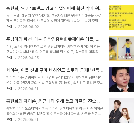
집중시켰습니다. 프로그램에서는 미혼남 김승우가 기혼남 안정환, 조
이는 느낌을 받아 스타일 변화를 시도했다고 밝혔습니다. 이러한 시도
현재, 정은표를 향해 '후광 가짜설'을 제기하며 흥미로운 토론이 벌어
는 긍정적인 반응을 얻기보다는, 온..
홍현희, '사기' 브랜드 광고 모델? 피해 확산 막기 위한
졌습니다. 조현재는 아내를 처음 본 순간 '후광'을 느꼈다고 고백하며,
그녀의 노력
광고 모델, 예상치 못한 '사기'의 그림자유쾌한 웃음으로 대중을 사로
2주 동안 연락할지 고민했던 신중한 면모를 드러냈습니다. 이는 많은
잡는 코미디언 홍현희가 뜻밖의 상황에 직면했습니다. 그녀가 모델로
시청자들에게 긍정적인 반응을 이끌어냈습니다. 첫 만남, 후광, 그리고
활동하는 브랜드와 관련된 사기 피해가 발생하여, 많은 이들이 불안에
연예
2025.08.02
신중함: 조현재의 진솔한 고백조현재는 아내와의 첫 만남을 회상하며,
휩싸였습니다. 홍현희는 이러한 상황을 인지하고, 피해 확산을 막기 위
“아내를 처음 봤는데 후광이 있었다”라고 말했습니다. 그는 아내를 처
해 적극적으로 나섰습니다. 그녀의 발 빠른 대처는 많은 이들에게 귀감
음 본 순간 강렬한 인상을 받았..
준범이의 패션, 데뷔 임박? 홍현희♥제이쓴 아들, 모
이 되고 있으며, 연예인으로서의 책임감을 보여주는 중요한 사례로 남
델 포스 뿜뿜!
준범, 스타일리시한 패피로의 변신코미디언 홍현희와 제이쓴의 아들
을 것입니다. 사칭 쇼핑몰 등장, 피해는 현실로이번 사기 사건은 브랜
준범이가 패셔니스타의 면모를 뽐내며 랜선 이모, 삼촌들의 마음을 사
드를 사칭한 허위 쇼핑몰의 등장으로 시작되었습니다. 가품 판매 페이
로잡았습니다. 최근 공개된 사진과 영상 속 준범이는 밝은 블루 가디건
연예
2025.06.25
지는 정상가보다 훨씬 낮은 가격을 제시하며, 해외 결제 및 배송을 유
과 린넨 소재의 민소매 셔츠, 베이지 쇼츠를 매치하여 내추럴하면서도
도했습니다. 어색한 번역과 공식 제품과 일치하지 않는 이미지를 사용
스타일리시한 룩을 선보였습니다. 특히 짚 소재의 챙 넓은 스트로 햇과
하여 소비자를 현혹했습니다. 이러한..
제이쓴, 아들 신발 구매 비하인드 스토리 공개! '반품
블랙 리본이 돋보이는 이 모자는 준범이의 감성적인 분위기를 한층 더
상품'도 괜찮아!
제이쓴, 아들 준범이의 신발 구입처 공개개그우먼 홍현희의 남편 제이
했습니다. 준범이의 핫 아이템, 니삭스와 샌들형 운동화준범이의 패션
쓴이 아들 연준범 군의 신발 구입처를 공개하며, 솔직하고 유쾌한 모습
센스는 여기서 멈추지 않았습니다. 무릎까지 올라오는 블랙 니삭스와
을 보여주었습니다. 19일, 제이쓴은 자신의 인스타그램 계정을 통해
연예
2025.06.21
샌들형 운동화를 매치하여 포인트를 더했습니다. 자칫 밋밋해 보일 수
팬들과 나눈 DM(다이렉트 메시지) 내용을 공유했는데요. 한 네티즌
있는 스타일에 개성을 더하며, 패피로서의 면모를 유감없이 발휘했습
이 준범이의 로퍼가 예쁘다며 구매처를 묻자, 제이쓴은 로켓배송으로
니다. 이처럼 준범이는 2024년 현재..
홍현희와 제이쓴, 커뮤니티 오해 풀고 가족의 진솔한
구매했음을 밝혔습니다. 이 과정에서 예상치 못한 비하인드 스토리가
이야기 공개
홍현희, '라디오스타'에서 가족 이야기 전하다유쾌한 예능 가족 아이콘
공개되어 많은 이들의 관심을 집중시켰습니다. 반품 상품도 괜찮아! 제
홍현희가 최근 방송된 MBC '라디오스타'에서 자신의 가족과 관련된
이쓴의 솔직 고백제이쓴은 준범이 사이즈가 없어 '반품 상품 미개봉'
다양한 이야기를 나누었습니다. 그는 남편 제이쓴, 아들 준범이와 함께
연예
2025.05.21
제품을 구매했다는 사실을 쿨하게 밝혔습니다. 이는 그의 털털하고 인
운영하는 유튜브 채널의 일상과 함께, 최근 화제가 된 태국 이민설에
간적인 매력을 엿볼 수 있는 부분인데요. 완벽한 새 상품이 아닌, 반품
대한 해명도 덧붙였습니다. 홍현희는 '가족 해외 이민설'이 커뮤니티에
된 제품도 아이에게 좋은 신발을 신..
서 오해로 시작되었다며, 기념사진 촬영 당시의 상황을 웃음 섞인 목소