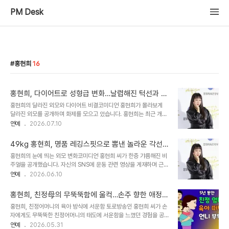
PM Desk
홍현희
16
홍현희, 다이어트로 성형급 변화…날렵해진 턱선과 갸
름한 얼굴형 공개
홍현희의 달라진 외모와 다이어트 비결코미디언 홍현희가 몰라보게
달라진 외모를 공개하며 화제를 모으고 있습니다. 홍현희는 최근 개인
계정을 통해 날렵해진 턱선과 갸름해진 얼굴선을 선보였습니다. 이는
연예
2026.07.10
지난해 12월 60kg에서 49kg까지 감량했다고 밝힌 체중 감량의 결
과로 보입니다. 다이어트 성공 후 달라진 홍현희의 비주얼공개된 사진
49kg 홍현희, 명품 레깅스핏으로 뽐낸 놀라운 각선
속 홍현희는 캐주얼한 차림으로 거리에 서서 장난기 가득한 표정을 짓
미 변화 공개
홍현희의 눈에 띄는 외모 변화코미디언 홍현희 씨가 한층 갸름해진 비
고 있습니다. 이전의 통통했던 모습은 찾아보기 어려울 정도로 슬림해
주얼을 공개했습니다. 자신의 SNS에 운동 관련 영상을 게재하며 근황
진 얼굴선이 감탄을 자아냅니다. 다이어트 성공 후 더욱 또렷해진 이목
을 전했습니다. 영상 속 홍현희 씨는 이전보다 갸름해진 얼굴과 가녀린
연예
2026.06.10
구비와 함께 한층 어려진 듯한 비주얼을 자랑하고 있습니다. 홍현희의
팔목으로 놀라움을 선사했습니다. 슬림해진 실루엣과 탄탄한 허벅지
현재 활동 및 가정사한편 홍현희는 2018년 인테리어 디자이너 제이
라인이날 홍현희 씨는 오버핏 티셔츠와 레깅스를 착용하여 몰라보게
쓴과 결혼하여 슬하에 아들 준범 ..
홍현희, 친정母의 무뚝뚝함에 울컥…손주 향한 애정
슬림해진 실루엣을 자랑했습니다. 특히 군살 하나 없는 탄탄한 허벅지
표현 갈등 심층 분석
홍현희, 친정어머니의 육아 방식에 서운함 토로방송인 홍현희 씨가 손
라인은 늘씬한 각선미를 더욱 돋보이게 했습니다. 이러한 변화는 많은
자에게도 무뚝뚝한 친정어머니의 태도에 서운함을 느꼈던 경험을 공
이들의 시선을 사로잡았습니다. 대중의 놀라움과 감탄 반응해당 영상
유하며 많은 이들의 공감을 얻었습니다. 유명 크리에이터 '얼미 부
연예
2026.05.31
을 본 누리꾼들은 홍현희 씨의 드라마틱한 몸매 변화에 감탄을 표했습