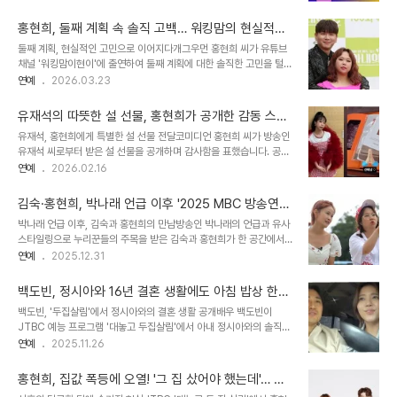
부'의 가정을 방문한 자리에서 육아 방식의 차이에 대한 솔직한 대화가
니다. '얼굴 소멸 직전'이라는 반응과 함께 '젓가락 같다'는 표현으로
오갔습니다. 특히 할머니의 육아 방식과 부모의 방식이 충돌하는 상황
허벅지가 정말 슬림해졌다고 언급..
홍현희, 둘째 계획 속 솔직 고백… 워킹맘의 현실적인
에 대한 이야기가 중심이 되었습니다. 손주 향한 할머니의 서툰 애정
고민
둘째 계획, 현실적인 고민으로 이어지다개그우먼 홍현희 씨가 유튜브
표현, 엄마의 마음은?홍현희 씨는 평소 표현이 적은 친정어머니가 아
채널 '워킹맘이현이'에 출연하여 둘째 계획에 대한 솔직한 고민을 털어
들 준범이에게 무뚝뚝하게 대하는 모습을 보고 울컥했다고 밝혔습니
놓았습니다. 현재 아들 준범 군이 아직 네 돌이 되지 않은 상황에서, 동
연예
2026.03.23
다. 아이에게만큼은 따뜻한 관심과 애정을 보여주길 바라는 마음에서
갑내기 딸을 키우는 지인과 육아 동지로서 깊은 대화를 나누었습니다.
비롯된 서운함이었습니다. 이러한 경험은 많은 양육자들이 겪는 보편
특히, 출산 후 변화된 부부 관계와 둘째 계획에 대한 현실적인 어려움
적인 감정임을 시사합니다. 홍현희 씨는 당시 어머니..
유재석의 따뜻한 설 선물, 홍현희가 공개한 감동 스토
을 언급하며 많은 워킹맘들의 공감을 얻었습니다. 출산 후 변화된 '욕
리
유재석, 홍현희에게 특별한 설 선물 전달코미디언 홍현희 씨가 방송인
구', 둘째 계획의 걸림돌?홍현희 씨는 출산 후 자신의 성욕이 많이 줄어
유재석 씨로부터 받은 설 선물을 공개하며 감사함을 표했습니다. 공개
든 것 같다고 고백하며, 이는 둘째 계획을 세우는 데 있어 현실적인 고
된 사진에는 유재석 씨가 보낸 것으로 추정되는 소고기와 함께 '출세,
연예
2026.02.16
민으로 다가온다고 밝혔습니다. 이에 대해 지인은 '이제는 욕구나 욕망
부귀, 다복 염원을 담은 책기도를 보낸다'는 메시지가 담겨 있었습니
으로 가는 것이 아니라, 순수한 자녀 계획으로 접근해야 한다'는 조언
다. 홍현희 씨는 이 선물에 대한 고마움을 인스타그램을 통해 전했습니
을 건네며, 부부 관..
김숙·홍현희, 박나래 언급 이후 '2025 MBC 방송연예
다. 홍현희, 10kg 감량 성공 비하인드 스토리한편, 홍현희 씨는 최근
대상'에서 한자리에… 무슨 일이?
박나래 언급 이후, 김숙과 홍현희의 만남방송인 박나래의 언급과 유사
유튜브 채널 '홍쓴TV'를 통해 약 10kg을 감량하여 49kg까지 체중
스타일링으로 누리꾼들의 주목을 받은 김숙과 홍현희가 한 공간에서
을 줄였다는 소식을 전해 많은 이들의 관심을 받았습니다. 이는 20년
만났습니다. 김숙은 '2025 MBC 방송연예대상'을 위해 시상식에 참
연예
2025.12.31
만에 앞자리 4자를 보게 된 놀라운 결과였습니다. 다이어트 사업 관련
석했고, 홍현희와 같은 대기실을 사용했습니다. 이는 박나래의 갑질 논
오해와 해명홍현희 씨의 다이어트 성공 이후, 남편 제이쓴 씨가 다이어
란과 불법 의료시술 의혹으로 인해 '구해줘! 홈즈'를 비롯한 모든 방송
트 제품 사..
백도빈, 정시아와 16년 결혼 생활에도 아침 밥상 한
활동을 중단한 상황에서 더욱 주목받았습니다. 김숙, '구해줘! 홈즈' 여
번 못 받아본 사연? '두집살림'에서 공개된 솔직한 이
백도빈, '두집살림'에서 정시아와의 결혼 생활 공개배우 백도빈이
자 최우수상 수상김숙은 '구해줘! 홈즈'로 여자 최우수상을 수상하며,
야기
JTBC 예능 프로그램 '대놓고 두집살림'에서 아내 정시아와의 솔직한
시상대에서 함께 출연하는 동료들과 박나래 팀장에게 감사의 인사를
결혼 생활 이야기를 공개하며 시청자들의 이목을 집중시켰습니다. 특
연예
2025.11.26
전했습니다. 이는 박나래가 '홈즈' 출연자들 중 유일하게 공식석상에서
히, 16년이라는 오랜 결혼 생활 동안 단 한 번도 아침 밥상을 받아본
언급된 것이라 눈길을 끌었습니다. 김숙은 '구해줘! 홈즈'에서 장동민,
적이 없다는 그의 발언은 많은 이들에게 놀라움을 안겨주었죠. 프로그
세형, 세찬, 우재..
홍현희, 집값 폭등에 오열! '그 집 샀어야 했는데'… 부
램에서는 홍현희, 제이쓴 부부와 함께 동거하는 백도빈, 정시아 부부의
동산 투자, 웃픈 현실