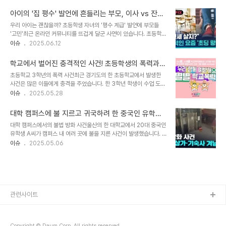
일이 벌어진 것입니다. 조퇴한 자녀를 교문까지 혼자 내보냈다는 것이
과즙세연이 나란히 걷는 장면을 그대로 재현해 웃음을 자아냈습니다.
그 이유였습니다. A 씨는 교사를 비하하는 폭언을 쏟아냈고, 수첩과
최근 워터밤 페스티벌에서 파격적인 의상으로 이..
아이의 '집 평수' 발언에 흔들리는 부모, 이사 vs 잔류,
펜을 집어던지는 등 폭력적인 행동도 보였습니다. 더 심각한 것은 A
당신의 선택은?
우리 아이는 괜찮을까? 초등학생 자녀의 '평수 계급' 발언에 부모들
씨가 자신을 공무원이라고 밝히며, 어떻게 괴롭히면 사람을 말려 죽일
'고민'최근 온라인 커뮤니티를 뜨겁게 달군 사연이 있습니다. 초등학생
수 있는지 알고 있다는 섬뜩한 협박성 발언을 했다는 사실입니다. 교사
자녀를 둔 한 부모가 아이의 '집 평수' 발언 때문에 이사를 고민하고 있
이슈
2025.06.12
의 고통: 극심한 불안과 정신과 치료이 사건으로 인해 담임교사 B 씨는
다는 내용입니다. 아이가 친구들에게 집 평수를 묻고, 작은 평수나 주
극심한 불안 증세를 호소하며 병가를 냈습니다. 현재는 정신과 치료를
택에 사는 아이들을 무시하는 분위기 때문에 아파트로 이사를 가고 싶
받고 있는 안타까운 상..
학교에서 벌어진 충격적인 사건! 초등학생의 폭력과
어 한다는 것입니다. 이 사연은 많은 네티즌들의 공감과 함께 다양한
그 이면
초등학교 3학년의 폭력 사건최근 경기도의 한 초등학교에서 발생한
의견을 불러일으켰습니다. 과연 부모는 어떤 선택을 해야 할까요? 충
사건은 많은 이들에게 충격을 주었습니다. 한 3학년 학생이 수업 도중
격적인 현실: 아이들 사이의 '평수 계급'과 무시 문화사연 속 아이는 친
담임교사가 자신의 답안을 오답으로 채점하자 주먹으로 교사를 때리
이슈
2025.05.28
구들이 집 평수를 기준으로 서로를 평가하고, 심지어 주택에 사는 아이
고 발길질을 했다는 것입니다. 학생은 "나는 다 맞았어요"라며 자신이
들을 무시하는 현실을 부모에게 털어놓았습니다. 이러한 이야기는 부
정답을 썼다고 주장하며, "오늘 수업 망치러 왔다"고 폭언까지 한 것으
모에게 큰 충격을 안겨주었..
대학 캠퍼스에 불 지르고 귀국하려 한 중국인 유학생,
로 전해졌습니다. 이러한 상황은 교사에게 심각한 스트레스를 안겨주
감옥행
대학 캠퍼스에서의 불법 방화 사건울산의 한 대학교에서 20대 중국인
었고, 결국 교사는 특별휴가를 사용하게 되었습니다. 이 사건은 단순한
유학생 A씨가 캠퍼스 내 여러 곳에 불을 지른 사건이 발생했습니다. A
폭력이 아닌, 교육 현장에서의 교권 문제를 다시 한번 환기시키는 계기
씨는 대학교 기숙사 인근의 흡연부스와 다른 장소에서 이불과 노트를
이슈
2025.05.06
가 되었습니다. 교권 보호와 학교의 대응사건 이후, 전교조와 경기도교
태우며 불을 질렀고, 그로 인해 약 50㎡의 임야가 불에 탔습니다. 이
육청은 학교 측의 대응에 대해 비판의 목소리를 높였습니다. 전교조는
번 사건은 학생들과 교직원들 사이에서 큰 충격을 주었으며, 불이 난
학교 측이 교사를 보호하기보다는 ..
당시 주변에서 이를 목격한 사람들도 있었습니다. 재판 과정에서 A씨
는 방화 혐의를 부인했지만, 그의 주장과는 달리 명확한 증거들이 제시
되어 유죄가 확정되었습니다. 이 사건은 단순한 방화 범죄가 아닌, 대
학교라는 안전한 공간에서 발생한 큰 사건으로 자리 잡았습니다. A씨
관련사이트
의 방화 동기와 행위의 경과A씨는 흡연부스에서 이불과 노트를 태운
후, 집으로 돌아가 추가적인 물..
Copyright © Daum Corp. All rights reserved.