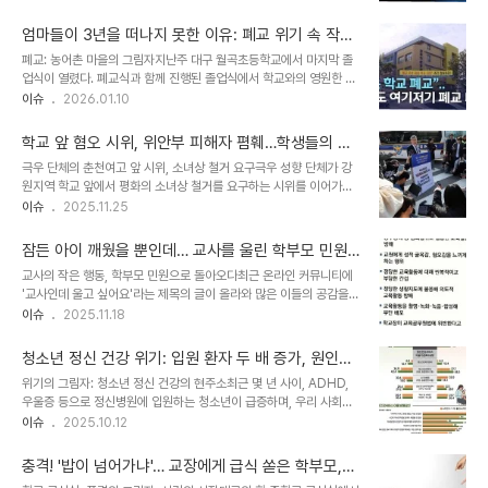
야지…”라는 글과 함께 사진을 게재했습니다. 하지만, ‘대충’이라는 표
한 것은 사회적 비난을 피할 수 없는 행동입니다. 이러한 행동은 학교
현과는 전혀 다른, 셰프 뺨치는 밥상 차림이 공개되며 뜨거운 반응을
내 집단 감염을 초래하고, 더 나아가..
엄마들이 3년을 떠나지 못한 이유: 폐교 위기 속 작은
얻었습니다. 장혁은 1997년 데뷔 이후, 강렬한 연기와 카리스마로 대
학교의 기적
폐교: 농어촌 마을의 그림자지난주 대구 월곡초등학교에서 마지막 졸
중의 사랑을 받아왔습니다. 2008년 결혼 후, 세 아이의 아빠로서의
업식이 열렸다. 폐교식과 함께 진행된 졸업식에서 학교와의 영원한 이
소박한 일상을 공개하며 또 다른 매력을 선보이고 있습니다. ‘대충’ 차
별을 맞이한 아이들은 졸업장을 받고 끝내 울음을 터트렸다. 한때 학생
이슈
2026.01.10
렸다더니… 셰프 뺨치는 밥상 공개장혁이 공개한 사진 속 밥상은 ‘있는
수가 2천 명이 넘던 제법 큰 학교였지만, 학교 주변이 점차 구도심화
걸로 때웠다’는 그의 말과는 달리, 매우 정갈하고 풍성했습니다. 고기
되면서 인구 유입이 크게 줄었고 덩달아 학생 수도 급감했다. 지난해
반찬, 매..
학교 앞 혐오 시위, 위안부 피해자 폄훼…학생들의 안
입학한 학생은 3명뿐이었다. 취재진이 전국 17개 시도교육청에 직접
전과 학습권은 어디에?
극우 단체의 춘천여고 앞 시위, 소녀상 철거 요구극우 성향 단체가 강
확인한 결과 월곡초등학교처럼 올해 폐교되는 학교는 전국에 58개로
원지역 학교 앞에서 평화의 소녀상 철거를 요구하는 시위를 이어가면
집계됐다. 폐교 숫자는 매년 최고 기록을 경신 중이다. 폐교의 나비효
서, 학생들의 학습권과 안전이 위협받고 있다는 지적이 제기되고 있습
이슈
2025.11.25
과: 마을 소멸의 직격탄폐교의 여파는 농어촌 마을에 더 큰 타격을 준
니다. 24일 춘천여자고등학교 정문 앞에서 열린 시위에서 이들은 ‘소
다. 8년 전, 경기도 여주의 한 마을에 있던 유일한 학교가 문을 닫았다.
녀상도 위안부도 대국민 사기’, ‘반일은 정신병’ 등 자극적인 문구가 담
폐교 이후 이 마을에 들..
잠든 아이 깨웠을 뿐인데… 교사를 울린 학부모 민원,
긴 피켓을 들고 혐오 발언을 쏟아냈습니다. 춘천여고는 2019년 강원
교육 현장의 현실
교사의 작은 행동, 학부모 민원으로 돌아오다최근 온라인 커뮤니티에
도 내 학교 중 처음으로 평화의 소녀상을 교정에 세운 곳으로, 이러한
'교사인데 울고 싶어요'라는 제목의 글이 올라와 많은 이들의 공감을
시위로 인해 학생들은 심리적 불안감을 느끼고 있습니다. 혐오 발언과
샀습니다. 작성자 A씨는 수업 시간에 잠든 학생을 깨우고, 책 없이 앉
이슈
2025.11.18
왜곡된 주장, 학생들의 학습 환경 침해시위 참가자들은 마이크와 확성
아 있는 아이에게 주의를 준 것이 문제가 되었다고 설명했습니다. A씨
기를 동원해 위안부 피해자에 대한 낯뜨거운 왜곡 주장과 비하성 발언
는 세 아이를 동일하게 지도했음에도 불구하고, 단 한 명의 학부모로부
을 1시간 넘게 쏟아냈습니다. ..
청소년 정신 건강 위기: 입원 환자 두 배 증가, 원인과
터 민원을 받았다고 밝혔습니다. 아이에게는 다르게 다가오는 교사의
해결책은?
위기의 그림자: 청소년 정신 건강의 현주소최근 몇 년 사이, ADHD,
말A씨는 어떤 아이에게는 받아들여지는 말이 다른 아이에게는 다르게
우울증 등으로 정신병원에 입원하는 청소년이 급증하며, 우리 사회의
해석될 수 있다는 것을 깨달았다고 토로했습니다. 교사로서 자부심을
아동·청소년 정신건강에 심각한 적신호가 켜졌습니다. 국회 보건복지
이슈
2025.10.12
갖고 헌신해 왔지만, 이러한 경험으로 인해 마음이 무너지는 듯한 감정
위원회의 자료 분석 결과, 2020년 이후 정신병원 입원 환자 수가 두
을 느꼈다고 합니다. 가만히 있어야 민원이 없다는 동료 교사들의 말을
배 이상 증가한 것으로 나타났습니다. 이는 단순한 수치 증가를 넘어,
이해하게 되었다는 씁쓸한 심경을..
충격! '밥이 넘어가냐'… 교장에게 급식 쏟은 학부모,
우리 아이들의 정신 건강 문제가 심각한 위기에 직면했음을 보여주는
법원의 판결은?