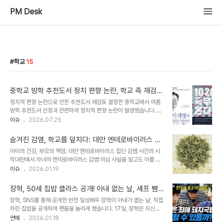
PM Desk
학교
15
중학교 방학 추천도서 정치 편향 논란, 학교 측 재검토
결정
정치적 편향 논란으로 인한 추천도서 재검토 결정한 중학교에서 여름
방학 추천도서 선정과 관련하여 정치적 편향 논란이 발생했습니다. 이
에 따라 학교는 해당 추천도서 목록을 재검토하기로 결정했습니다. 학
이슈
2026.07.25
생들의 발달 단계에 부합하는 도서로 보완하여 다시 안내할 예정입니
다. 논란의 도서 및 학부모 외 외부 민원 제기논란이 된 도서는 이재명
숨겨진 감염, 학교를 덮치다: 대만 엔테로바이러스 집
전 지사의 자전적 에세이와 1020 세대의 우경화 현상을 다룬 책입니
단 감염 사태와 그 심각성
아이의 건강, 부모의 책임: 대만 엔테로바이러스 집단 감염 사건의 시
다. 해당 도서들이 정치적으로 편향되었다는 주장이 제기되면서 학교
작대만에서 자녀의 엔테로바이러스 감염 의심 사실을 알고도 이를 숨
에 항의와 민원이 이어졌습니다. 학교 관계자는 대부분의 민원이 외부
긴 채 등교를 강행한 부모에게 고액의 행정처분이 예고되었다는 소식
이슈
2026.01.19
에서 제기된 것으로 파악하고 있다고 밝혔습니다. 학교의 입장 및 향후
이 전해졌습니다. 보건당국은 학교와 지역사회로 번진 집단감염의 책
조치학교 측은 도서선정위원회를 다시 열어 추천도서 목록을 재검토
임을 물어 최대 1400만원 상당의 벌금을 부과할 방침입니다. 이는 단
할 예정이라고 밝혔습니다. 또한, 학생..
장혁, 50세 집밥 클라스 공개! 아내 없는 날, 셰프 뺨
순히 개인의 일탈을 넘어, 공중 보건에 대한 심각한 위협으로 인식되고
치는 반전 매력
장혁, SNS를 통해 공개한 반전 일상배우 장혁이 아내가 없는 날, 직접
있습니다. 이번 사건은 감염병 확산 방지를 위한 개인의 책임과 공공의
차린 집밥을 공개하며 팬들을 놀라게 했습니다. 17일, 장혁은 자신의
안전 사이의 균형을 다시 한번 생각하게 합니다. 특히, 아이의 건강을
SNS에 “와이프는 바쁜 날이다… 아 밥하기 귀찮다… 있는 걸로 때워
연예
2026.01.18
최우선으로 생각해야 할 부모가 감염 의심 사실을 숨기고 등교를 강행