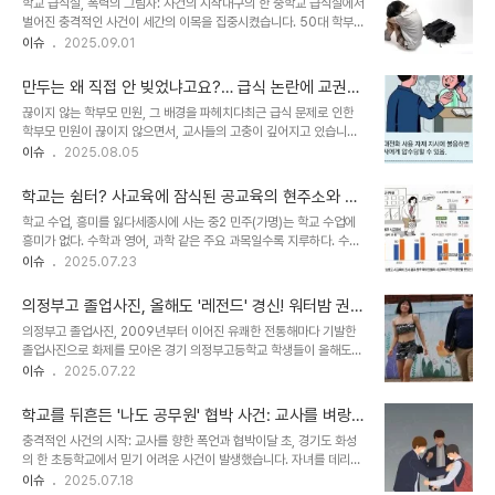
학교 급식실, 폭력의 그림자: 사건의 시작대구의 한 중학교 급식실에서
지표입니다. 증가하는 입원 환자: 구체적인 통계와 심각성구체적으로
벌어진 충격적인 사건이 세간의 이목을 집중시켰습니다. 50대 학부모
살펴보면, 2020년 1076명이었던 만 19세 미만 정신병원 입원 환자
A씨가 학교 교장 B씨에게 음식이 담긴 식판을 엎지르는 등 상해를 가
이슈
2025.09.01
수는 2024년 2129명으로 급증했습니다. 특히, ADHD 등 행동 문
한 혐의로 재판에 넘겨졌습니다. 법원은 A씨에게 징역 1년 6개월에
제로 인한 입원은 2020년 266명에서 2024년 668명으로, 우울·
집행유예 3년, 보호관찰 2년, 사회봉사 120시간을 선고했습니다. 이
불안 등 정서 ..
만두는 왜 직접 안 빚었냐고요?… 급식 논란에 교권
사건은 학교 내에서 발생한 폭력 행위라는 점에서, 그리고 그 대상이
침해까지, 학부모 민원, 어디까지가 적정선일까?
끊이지 않는 학부모 민원, 그 배경을 파헤치다최근 급식 문제로 인한
교장이었다는 점에서 사회적으로 큰 파장을 일으켰습니다. 학교는 교
학부모 민원이 끊이지 않으면서, 교사들의 고충이 깊어지고 있습니다.
육의 공간이자, 학생들의 안전을 최우선으로 해야 하는 곳입니다. 이러
KBS 뉴스에 따르면, 급식에 순대볶음이 나왔다는 이유로 학부모가 교
이슈
2025.08.05
한 공간에서 교사를 향한 폭력은 결코 용납될 수 없는 일입니다. 사건
무실까지 찾아와 항의하는가 하면, 시판용 만두를 사용했다는 이유로
의 전말: 분노가 낳은 폭력사건의 발단은 A씨가 자녀 문제로 학교를
학교에 민원이 제기되는 등 이해하기 힘든 상황이 벌어지고 있습니다.
방문하여 교장 B씨와 상담..
학교는 쉼터? 사교육에 잠식된 공교육의 현주소와 미
이러한 과도한 민원은 교사들의 교권 침해로 이어지고 있으며, 교육 현
래
학교 수업, 흥미를 잃다세종시에 사는 중2 민주(가명)는 학교 수업에
장의 정상적인 운영을 저해하는 심각한 문제로 대두되고 있습니다. 교
흥미가 없다. 수학과 영어, 과학 같은 주요 과목일수록 지루하다. 수업
육 활동 침해 주체 중 학부모가 63%를 차지한다는 통계는 이러한 현
은 딱 평균 학생에게 맞춰 진행된다. 민주에겐 수업이 너무 쉬워 딴 생
이슈
2025.07.23
실을 여실히 보여줍니다. 이러한 일련의 사건들을 통해, 학부모 민원의
각으로 시간을 보낸다. 민주는 “학교는 그냥 머무는 곳, 진짜 공부는
적정선에 대한 사회적 논의가 필요한 시점입니다. 급식 메뉴 하나에도
학원에서”라고 말했다. 학원, 또 다른 계급 사회민주가 다니는 학원들
민감하게 반응하는 학부모들보도..
의정부고 졸업사진, 올해도 '레전드' 경신! 워터밤 권은
에는 계급이 있다. 최상단에 의대반이 있고 스카이반, 인(in)서울반 순
비부터 방시혁까지, 빵 터지는 패러디 향연
의정부고 졸업사진, 2009년부터 이어진 유쾌한 전통해마다 기발한
이다. 대학 서열을 그대로 옮겨 왔다. 다른 대형 학원들도 비슷하다. 수
졸업사진으로 화제를 모아온 경기 의정부고등학교 학생들이 올해도
준별 학급 편성은 기본이고, 정기 시험 뒤 학급을 이동한다. 학부모에
유쾌하고 창의적인 사진을 공개해 눈길을 끌고 있습니다. 2009년부
이슈
2025.07.22
겐 학생 성취 수준을 하루, 일주일, 월 단위로 피드백한다. 사교육, 공
터 시작된 의정부고 졸업사진은 단순한 기념사진을 넘어, 한 해의 사회
교육을 압도하다공교육은 사교육에 완패하고 있다. 통계가 잘 보여준
적 이슈를 위트 있게 담아내는 문화로 자리 잡았습니다. 올해 역시, 학
다. 2..
학교를 뒤흔든 '나도 공무원' 협박 사건: 교사를 벼랑
생들은 기발한 아이디어와 재치 넘치는 연출로 졸업사진을 넘어선 예
끝으로 내몬 학부모의 폭언
충격적인 사건의 시작: 교사를 향한 폭언과 협박이달 초, 경기도 화성
술 작품을 선보였습니다. 방시혁부터 권은비까지, 핫한 인물들의 향연
의 한 초등학교에서 믿기 어려운 사건이 발생했습니다. 자녀를 데리러
가장 주목받은 콘셉트는 하이브 방시혁 의장 패러디였습니다. 학생들
온 학부모 A 씨가 담임교사 B 씨에게 고성을 지르며 맹렬히 항의하는
이슈
2025.07.18
은 지난해 8월 미국 베벌리힐스 거리에서 포착된 방시혁 의장과 BJ