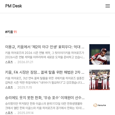
PM Desk
키움
11
이용규, 키움에서 '제2의 야구 인생' 꽃피우다: 억대 연
봉 보장과 플레잉 코치 역할
키움 히어로즈의 2026 시즌 연봉 계약, 그 뒷이야기키움 히어로즈가
2026시즌 연봉 계약을 마무리하며 새로운 도약을 준비하고 있습니
다. 3년 연속 최하위라는 어려운 시기를 겪었지만, 팀은 선수들의 노
스포츠
2026.01.21
고를 치하하고, 긍정적인 분위기를 조성하려 노력했습니다. 특히, 플레
잉 코치로 팀에 헌신할 이용규 선수에게 억대 연봉을 보장하며, 그의
키움, FA 시장은 잠잠… 꼴찌 탈출 위한 해법은 2차 드
리더십과 헌신에 대한 존경을 표했습니다. 이번 계약은 단순히 금전적
래프트?
키움 히어로즈, 3년 연속 꼴찌 탈출을 위한 과제키움 히어로즈 설종진
인 보상을 넘어, 선수와 구단 간의 끈끈한 유대감을 보여주는 사례입니
감독은 시즌 막판 취임식에서 “내야수가 필요하다”고 강조했습니다.
다. 이용규, 14경기 출전에도 억대 연봉을 받게 된 비결이용규 선수는
3년 연속 꼴찌라는 뼈아픈 현실 앞에서 키움은 전 포지션에 걸쳐 대대
스포츠
2025.11.15
2025시즌 14경기 출전에 그쳤음에도 불구하고 억대 연봉을 받는 파
적인 전력 보강이 절실한 상황입니다. FA 시장, 키움의 소극적인 행보
격적인 대우를 받았습니다. 이는 그의 뛰어난 리더십과 팀 기여도를 높
감독의 요구에도 불구하고, 키움은 이번 FA 시장에서 최대어인 박찬
이 평가한 결과입니다. 20..
승리에도 웃지 못한 한화, '우승 포수' 이재원이 선수
호 영입에 큰 관심을 보이지 않았습니다. 원 소속 구단인 KIA 타이거
단을 소집한 이유는?
승리했지만 무거웠던 한화 이글스의 분위기13일 대전 한화생명볼파
즈와 롯데 자이언츠가 내부 사정으로 소극적이었던 것과는 대조적입
크에서 열린 한화 이글스와 키움 히어로즈의 경기에서 한화는 10대 5
니다. 키움은 2024-2025 FA 시장에서도 한 야수에게 투자하려다
로 승리했습니다. 4회말 선취점을 낸 한화는 5회말 타자 일순 하며 순
스포츠
2025.09.14
발을 뺀 전례가 있습니다. 경쟁균형세 도입과 키움의 재정 상황2027