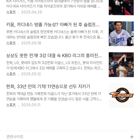
KIA 타이거즈, 키움 히어로즈와의 맞대결에서 7연승의 꿈을 접다프로
이 두 선수와의 재계약을 포기하는, 충격적인 결정을 내렸습니다. 이는
야구 KIA 타이거즈가 키움 히어로즈와의 경기에서 아쉬운 패배를 맛
팀의 전력 약화로 이어졌고, 많은 야구 관계자들의 의문을 자아냈습니
보며 6연승 상승세가 멈췄습니다. 25일 고척 스카이돔에서 열린 경기
스포츠
2025.06.25
다. 40억 원 투수진, 왜 버려졌나? - 구단의 입장과 현실구단은 팀 타
에서 KIA는 1회 최형우의 스리런 홈런과 4회 한준수의 솔로 홈런으로
선의 약점을 보완하기 위해 외국인 타자 영입을 결정했다고 설명했습
앞서 나갔지만, 선발 윤영철의 부진과 성영탁의 결승 스리런 홈런 허용
니다. 하지만, 현장에서는 다..
키움, 카디네스 방출 가능성? 아빠가 된 후 슬럼프에
으로 6-9로 역전패했습니다. 이날 경기는 KIA에게 뼈아픈 패배였지
빠진 그의 성적은?
루벤 카디네스의 슬럼프 원인루벤 카디네스는 올해 아빠가 된 이후, 기
만, 곧 다가올 경기를 향한 새로운 도전을 예고하는 계기가 되었습니
대와는 반대로 슬럼프에 빠진 모습입니다. 출산 휴가 후 한국으로 돌아
다. 황대인, 1루수로 선발 출장! KIA의 공격력 강화KIA는 25일 경기
온 그는 28경기에서 겨우 0.182의 타율을 기록하며 1홈런에 그쳤습
스포츠
2025.05.18
에서 이창진(좌익수), 박찬호(유격수), 위즈덤(3루수), 최형우(지명타
니다. 이와 대조적으로 메이저리그의 에런 저지와 오타니 쇼헤이는 아
자), 오선우(우익수), 황대인(1루수), 김태군(포수), 박민(2루수)을 선
빠가 된 후에도 뛰어난 성적을 이어가고 있습니다. 카디네스는 출산 후
발 라인..
상상도 못한 전개! 3강 대결 속 KBO 리그의 흥미진진
미국에 있는 가족이 그리워 경기 집중력이 떨어진 것으로 보입니다. 이
한 순위 싸움
한화, LG, 롯데의 압도적 3강한화 이글스, LG 트윈스, 롯데 자이언츠
러한 상황에서, 키움은 그를 방출할 가능성을 고민하고 있습니다. 키움
가 현재 KBO 리그에서 3강 체제를 구축하고 있습니다. 한화는 최근
의 외인 영입과 카디네스의 위치키움은 현재 투수 라울 알칸타라를 영
33년 만에 11연승을 기록하며 1위에 오르며, 팀타율 2할5푼2리를 기
스포츠
2025.05.12
입할 계획을 세우고 있습니다. 이 경우 카디네스와 야시엘 푸이그 중
록하고 있지만, 평균자책점은 3.07로 전체 1위를 자랑합니다. 이러한
한 명을 방출해야 할 상황입니다. 카디네스는 지난해 삼성 라이온즈에
성적은 코디 폰세와 류현진 등 막강 선발진의 힘이 큰 역할을 하고 있
서 임시로 뛰었지만, 허리 부..
한화, 33년 만의 기적! 11연승으로 선두 지키기
습니다. LG는 초반 1강으로 군림하다가 2위로 내려왔지만, 다시 삼성
한화의 역대급 연승 기록한화 이글스가 지난 경기에서 33년 만에 11
라이온즈를 상대로 3연승을 이어가며 1위 탈환을 노리고 있습니다. 롯
연승을 기록하며 팬들에게 큰 기쁨을 안겼습니다. 팀은 서울 고척스카
데는 선발진의 부진 속에서도 팀타율 2할8푼6리로 전체 1위를 기록
이돔에서 키움 히어로즈를 9-1로 이겼으며, 이는 1992년 5월 이후
스포츠
2025.05.11
하며 좋은 성적을 이어가고 있습니다. 중위권 팀들의 치열한 경쟁현재
무려 1만2천40일 만에 달성한 성과입니다. 한화는 4월 26일 kt wiz
KBO 리그 중위권에서는 NC 다이노스와 두산 베어스를 포함한 6개
와의 홈 경기부터 시작하여 최근 21경기에서 무려 19승 2패라는 압도
팀이 2.5..
적인 성적을 기록하고 있습니다. 이런 성과는 팀의 단합과 선수들의 뛰
어난 퍼포먼스, 그리고 팬들의 열렬한 응원이 있었기에 가능했습니다.
경기의 주요 장면경기 중 한화는 3회 1사 1루에서 에스테반 플로리얼
의 안타로 첫 점수를 기록하며 기세를 올렸습니다. 이후 문현빈의 외야
관련사이트