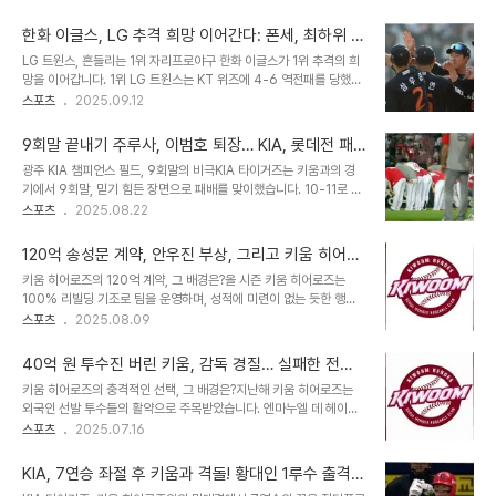
식간에 6점을 쓸어담으며 승기를 잡았습니다. 하지만 승리에도 불구
시즌부터 경쟁균형세 하한액(60억6538만원)이 도입될 예정이며,
하고 한화 선수단의 분위기는 무거웠습니다. 점수를 내는 과정에서 아
송성문 선수의 메이저리그..
한화 이글스, LG 추격 희망 이어간다: 폰세, 최하위 키
찔한 장면이 연출되었기 때문입니다. 김태연 선수 부상, 경기 분위기를
움 상대로 압도적인 스윕 도전!
LG 트윈스, 흔들리는 1위 자리프로야구 한화 이글스가 1위 추격의 희
가라앉히다5회말, 김태연 선수가 키움 하영민 투수의 공에 안면부를
망을 이어갑니다. 1위 LG 트윈스는 KT 위즈에 4-6 역전패를 당했습
맞고 쓰러지는 아찔한 상황이 발생했습니다. 김경문 한화 감독을 비롯
니다. 한화와 LG의 승차는 3.5경기 차이로 줄어들었습니다. 한화, 막
스포츠
2025.09.12
해 선수들 모두가 걱정하며 지켜봤습니다. 하영민 투수는 헤드샷 규정
판 대역전의 꿈을 꾸다한화는 시즌 막판 대역전 희망을 포기하지 않습
으로 퇴장당했고, 김태연 선수는 곧바로 병원으로 이송되었습니다. 빅
니다. 한화는 최근 6경기에서 5승1패로 상승세를 타고 있습니다. 또
이닝, 만루 홈런… 그러나 씁쓸했던 ..
9회말 끝내기 주루사, 이범호 퇴장… KIA, 롯데전 패
오는 26~28일 대전에서 LG와 3연전 맞대결이 있기 때문입니다. 한
배로 6위 추락
광주 KIA 챔피언스 필드, 9회말의 비극KIA 타이거즈는 키움과의 경
화는 LG를 3경기 차 내외로 추격하면 막판 3연전에서 승부를 걸어볼
기에서 9회말, 믿기 힘든 장면으로 패배를 맞이했습니다. 10-11로 뒤
수 있기 때문입니다. 키움, 한화에게는 12승 1패의 압도적인 상대달콤
진 상황에서 김호령의 안타로 불씨를 살렸지만, 이어진 박정우의 주루
스포츠
2025.08.22
한 휴식을 가지며 승차가 줄어든 한화는 12일 대전에서 최하위 키움과
사로 경기가 종료되며 팬들의 아쉬움을 자아냈습니다. 이날 경기는 초
3연전을 시작합니다. 한화로선 LG와 승차를 좀 더 줄일 수 있는 절호
반 실책성 플레이와 선발 투수의 부진으로 어려운 흐름을 보였지만,
의 ..
120억 송성문 계약, 안우진 부상, 그리고 키움 히어로
KIA는 불펜과 타선의 분전으로 끈질기게 따라붙으며 승리의 희망을
즈: 팬심을 잃은 구단, 무엇을 보여주려 하는가?
키움 히어로즈의 120억 계약, 그 배경은?올 시즌 키움 히어로즈는
놓지 않았습니다. 엇갈린 희비, 박정우의 2년 연속 끝내기 주루사결정
100% 리빌딩 기조로 팀을 운영하며, 성적에 미련이 없는 듯한 행보
적인 순간, 박정우의 주루 플레이가 아쉬움을 남겼습니다. 2루 주자였
를 보였습니다. 외국인 투수들을 보류권 없이 풀어주는 등 전력 누수를
스포츠
2025.08.09
던 박정우는 임지열의 타구를 보고 너무 앞서 나갔고, 결국 아웃되며
감수하는 모습은 리그의 의문을 자아냈습니다. 그러나 전반기를 마친
경기가 종료되었습니다. 이는 박정우에게 2년 연속으로 찾아온 뼈아
후, 홍원기 감독을 경질하고 단장과 수석코치까지 동시 해임하며 분위
픈 끝내기 주루사였습니다. 지난해..
40억 원 투수진 버린 키움, 감독 경질… 실패한 전략,
기 쇄신을 시도했습니다. 특히, 120억 원의 비FA 다년 계약을 송성문
책임은 누구에게?
키움 히어로즈의 충격적인 선택, 그 배경은?지난해 키움 히어로즈는
선수와 체결하며, 팬들과 리그에 충격을 안겼습니다. 키움, 왜 갑자기
외국인 선발 투수들의 활약으로 주목받았습니다. 엔마누엘 데 헤이수
120억 계약을 맺었을까?키움은 4월부터 이 계약을 준비해왔다고 강
스와 아리엘 후라도는 10승 이상을 거두며 팀의 핵심 전력으로 자리매
스포츠
2025.07.16
조하며, 즉흥적인 결정이 아님을 시사했습니다. 이는 전반기에도 전력
김했죠. 특히 후라도는 2점대 평균자책점에 11승을 기록하며, 2년 연
보강을 위한 노력을 기울였다는 메시지로 해석됩니다. 또한, MLB 포
속 30경기 등판, 180이닝 이상을 던져주는 철완의 면모를 과시했습
스팅의 문을 열어두겠다는..
KIA, 7연승 좌절 후 키움과 격돌! 황대인 1루수 출격,
니다. 헤이수스 역시 13승을 거두며 맹활약했습니다. 그러나 키움은
웰스 KBO 데뷔전