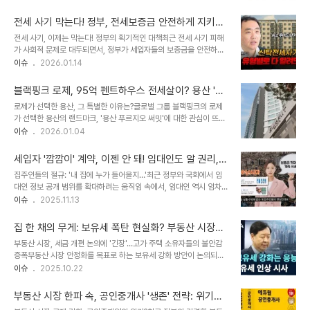
으로 불리는 전용면적 60~85㎡ 아파트 매매 가격이 16억원을 넘
요구 등 집주인으로부터 부당한 대우를 받는 사례가 빈번하게 발생하
어선 곳이 속속 등장하며, 시장의 이목을 집중시키고 있습니다. 이는
고 있습니다. 공급 부족 및..
전세 사기 막는다! 정부, 전세보증금 안전하게 지키는
단순한 가격 상승을 넘어, 부동산 시장의 새로운 흐름을 보여주는 중요
새로운 방법 제시
전세 사기, 이제는 막는다! 정부의 획기적인 대책최근 전세 사기 피해
한 지표로 해석될 수 있습니다. 이 글에서는 이러한 현상의 배경과 구
가 사회적 문제로 대두되면서, 정부가 세입자들의 보증금을 안전하게
체적인 사례를 분석하고, 앞으로의 전망을 함께 살펴보겠습니다. 광진
지키기 위한 특단의 조치를 발표했습니다. 바로 임대인이 보증금을 직
이슈
2026.01.14
구, 16억 돌파… 놀라운 상승세가장 눈에 띄는 지역은 서울 광진구입
접 수령하는 대신, 주택도시보증공사(HUG) 등 믿을 수 있는 제3의
니다. 부동산 정보 앱 '집품'의 분석에 따르면, 광진구 국민 평형 아파
기관에 예치하는 '전세신탁' 제도를 도입하는 것입니다. 이 제도는 전
트의 평균 매매 가격은 작..
블랙핑크 로제, 95억 펜트하우스 전세살이? 용산 '푸
세 사기로 인한 피해를 사전에 예방하고, 세입자들의 불안감을 해소하
르지오 써밋'의 모든 것
로제가 선택한 용산, 그 특별한 이유는?글로벌 그룹 블랙핑크의 로제
는 데 초점을 맞추고 있습니다. 전세신탁, 무엇이 다를까? 핵심 내용
가 선택한 용산의 랜드마크, '용산 푸르지오 써밋'에 대한 관심이 뜨겁
파헤치기전세신탁은 기존의 임차인 보호 방식과는 차별점을 가지고
습니다. 로제는 이 고급 주상복합의 펜트하우스를 전세로 거주하며, 많
이슈
2026.01.04
있습니다. 기존에는 전세 사기가 발생하면 보증기관이 집주인을 대신
은 이들의 부러움을 사고 있습니다. 특히, 95억 원에 달하는 펜트하우
해 보증금을 지급하는 '대위변제' 절차를 거쳐야 했습니다. 하지만 전
스의 가치와 더불어, 그녀의 선택이 용산 지역의 가치를 더욱 높이는
세신탁을 이용하면 보증금의 일부가 미리..
세입자 '깜깜이' 계약, 이젠 안 돼! 임대인도 알 권리,
요인으로 작용하고 있습니다. 용산은 서울의 중심지로서, 뛰어난 입지
면접 제도 도입 논의
집주인들의 절규: '내 집에 누가 들어올지…'최근 정부와 국회에서 임
조건과 미래 가치로 부동산 시장에서 주목받고 있으며, 로제의 거주 소
대인 정보 공개 범위를 확대하려는 움직임 속에서, 임대인 역시 임차인
식은 이러한 용산의 매력을 더욱 부각시키는 계기가 되었습니다. 이 글
에 대한 정보를 확인할 수 있어야 한다는 목소리가 높아지고 있습니다.
이슈
2025.11.13
에서는 로제가 선택한 '용산 푸르지오 써밋'의 특징과 용산 지역의 발
이는 단순히 불만의 표출을 넘어, 선진 임대차 시장으로 나아가기 위한
전 가능성을 자세히 살펴보겠습니다. (출처: 이데일리) 용산 푸르지오
중요한 단계로 인식되고 있습니다. 임차인 면접제 도입 청원, 그 배경
써밋: 럭셔리 라이프의 ..
집 한 채의 무게: 보유세 폭탄 현실화? 부동산 시장의
과 내용국회 국민동의청원에 '악성 임차인으로 인한 피해 방지를 위한
불안과 대처 방안
부동산 시장, 세금 개편 논의에 '긴장'…고가 주택 소유자들의 불안감
임차인 면접제 도입에 관한 청원'이 등장했습니다. 청원인은 '깜깜이
증폭부동산 시장 안정화를 목표로 하는 보유세 강화 방안이 논의되면
임차 계약 시스템'의 문제점을 지적하며, 임대인의 재산권을 보호하고
서, 고가 주택 소유자들을 중심으로 불안감이 커지고 있습니다. 구윤철
이슈
2025.10.22
상호 간의 신뢰를 구축하기 위해 임차인 면접 제도가 필요하다고 주장
부총리 겸 기획재정부 장관의 발언을 통해 1주택자에 대한 보유세 강
했습니다. 면접제의 구체적인 내용: 무엇을 확인할까?임차인 면접 제
화 가능성이 제기되었고, 이는 은퇴자나 '영끌족'들에게 큰 우려를 안
도는 1차 서류 전형,..
부동산 시장 한파 속, 공인중개사 '생존' 전략: 위기를
겨주고 있습니다. 특히, 주택 수보다는 가격에 초점을 맞춘 과세 방안
기회로!