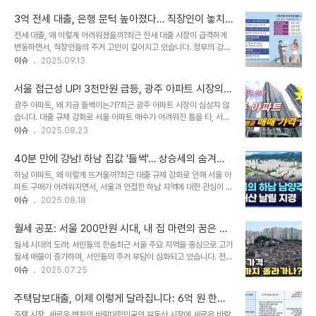
더욱 좁아지는 선택지 앞에서 고통받고 있습니다. 일선 중개업소에서
만한 상승세를 보이던 전세 가격은 가을 이사철이 시작되면서 더욱 가
는 '매물이 씨가 말랐다'는 절박한 외침까지 들려옵니다. 끝없이 치솟
파르게 상승하고 있습니..
3억 전세 대출, 은행 문턱 높아졌다… 직장인이 놓치
는 전셋값: 공포의 질주최근 한국부동산원 발표에 따르면, 서울 아파트
면 안 될 꿀팁
전세 대출, 왜 이렇게 어려워졌을까?최근 전세 대출 시장이 급격하게
전셋값은 34주 연속 상승세를 기록하며 불안감을 증폭시키고 있습니
변동하면서, 직장인들의 주거 고민이 깊어지고 있습니다. 정부의 강력
다. 특히, 역세권 및 정주 여건이 좋은 단지를 중심으로 전셋값이 가파
한 규제와 은행별 자체 대출 제한 조치로 인해 전세 대출을 받기가 점
이슈
2025.09.13
르게 오르면서, 임차인들의 주거 부담은 더욱 커지고 있습니다. 자치구
점 더 까다로워지고 있기 때문입니다. 특히, 1주택자의 전세 대출 한도
별로도 송파구, 서초구, 강동구 등 주요 지역에서 높은 상승률을 보이
가 줄어들고, 비수도권 지역까지 대출이 막히는 사례가 늘면서, 3억
며 전세 시장의 과열을 실감하게 ..
서울 접근성 UP! 3천만원 급등, 광주 아파트 시장의
원 전세 대출을 꿈꾸던 많은 직장인들이 예상치 못한 난관에 직면하고
놀라운 변화
광주 아파트, 왜 지금 들썩이는가?최근 광주 아파트 시장이 심상치 않
있습니다. 이러한 변화는 단순히 금리 인상 이상의 파급력을 가지고 있
습니다. 대출 규제 강화로 서울 아파트 매수가 어려워진 틈을 타, 서울
으며, 실수요자들의 주거 계획에 직접적인 영향을 미치고 있습니다. 1
접근성이 좋은 광주 지역으로 수요가 몰리고 있습니다. 한국부동산원
이슈
2025.08.23
주택자, 전세 대출 한도 얼마나 줄었나?가장 큰 변화는 1주택자에 대한
자료에 따르면, 광주 아파트값은 8월 셋째 주에 0.06% 상승했으며,
전세 대출 한도 축소입니다. 정부는 9·7 부동산 대책을 통해 1주택자
6월 28일 수도권 대출 규제 강화 이후로는 0.3%나 올랐습니다. 이
의 전세 대출 한도를 ..
40분 만에 강남! 하남 집값 '들썩'… 상승세의 숨겨진
는 올해 전체 상승분(0.13%)을 훌쩍 뛰어넘는 수치입니다. 전문가들
비밀
하남 아파트, 왜 이렇게 뜨거울까?최근 대출 규제 강화로 인해 서울 아
은 6억원 이상 대출이 어려워지면서 서울 외곽보다는 광주와 같은 수
파트 구매가 어려워지면서, 서울과 인접한 하남 지역에 대한 관심이 쏠
도권 지역을 찾는 수요가 증가했다고 분석합니다. 급등하는 매매가, 그
리고 있습니다. 특히, 하남 아파트값과 전셋값이 가파르게 상승하며,
이슈
2025.08.18
배경은?광주 지역 아파트 매매가는 가파르게 상승하고 있습니다. 양벌
부동산 시장의 새로운 핫 플레이스로 떠오르고 있습니다. 이러한 현상
동의 광주역우방아유쉘1단지 전용면적 77㎡는 지난달 3일 5억
은 단순히 일시적인 유행이 아닌, 다양한 요인들이 복합적으로 작용한
3200만원에 거래되었는데..
월세 공포: 서울 200만원 시대, 내 집 마련의 꿈은 멀
결과입니다. 하남 아파트값, 숨 가쁜 상승세한국부동산원 발표에 따르
어지는가?
월세 시대의 도래: 서민들의 한숨최근 서울 주요 지역을 중심으로 고가
면, 하남 아파트값은 8월 둘째 주에 0.14% 상승했습니다. 이는 대출
월세 매물이 증가하며, 서민들의 주거 부담이 심화되고 있습니다. 전세
규제가 강화된 6월 28일 이후 0.8% 상승한 결과이며, 올해 상승분
품귀 현상과 각종 규제로 인해 전세의 월세화가 가속화되면서, 월세는
이슈
2025.07.25
(2.0%)의 상당 부분을 차지합니다. 이러한 상승세는 하남 지역의 매
이제 더 이상 특정 계층만의 문제가 아닌, 우리 사회 전체가 직면한 현
력적인 입지와 개발 호재, 그리고 서울 접근성이 뛰어나다는 장점들이
실적인 과제가 되었습니다. 특히, 수도권 외곽 지역에서도 월세 200
시너지를 낸 결과로 ..
주택담보대출, 이제 이렇게 달라집니다: 6억 원 한도,
만원을 넘어서는 사례가 속출하며, 내 집 마련의 꿈은 더욱 멀어지고
6개월 내 전입 의무!
주택 시장, 새로운 변화의 바람대한민국의 부동산 시장에 새로운 바람