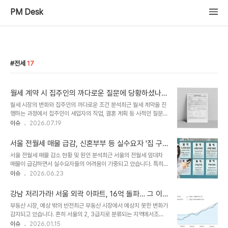
PM Desk
전세
17
월세 계약 시 집주인의 까다로운 질문에 당황하셨나
요? 대처법 공개
월세 시장의 변화와 집주인의 까다로운 조건 분석최근 월세 계약을 진
행하는 과정에서 집주인이 세입자의 직업, 결혼 계획 등 사적인 질문을
하는 사례가 늘고 있습니다. 이는 전세 물량 감소와 월세 수요 증가로
이슈
2026.07.19
인해 임대차 시장의 주도권이 집주인에게 넘어가면서 나타나는 현상
입니다. 집주인들은 문제없는 세입자를 선별하려는 경향이 강해지고
서울 전월세 매물 급감, 신혼부부 등 실수요자 '집 구
있습니다. 월세화 가속화의 원인과 시장 전망전세 물량 감소, 전셋값
하기' 비상
서울 전월세 매물 감소 현황 및 원인 분석최근 서울의 전월세 임대차
상승, 정부의 전세 관련 정책 변화 등이 복합적으로 작용하여 월세화가
매물이 급감하면서 실수요자들의 어려움이 가중되고 있습니다. 특히
빠르게 진행되고 있습니다. 특히 서울 지역의 월세 비중은 이미 70%
사회초년생과 신혼부부 등 무주택 실수요자가 주로 찾는 외곽 지역에
이슈
2026.06.23
에 육박하며, 이러한 추세는 단기간 내 해소되기 어려울 것으로 전망됩
서 매물 감소 현상이 두드러지고 있습니다. 이는 집주인 우위 시장으로
니다. 공급 부족 현상이 지속될 가능성이 높습니다. 월세 시장 구조적
전환되면서 세입자들의 선택권이 크게 줄어든 상황을 보여줍니다. 매
변화와 지역별 편차전세 사..
강남 저리가라! 서울 외곽 아파트, 16억 돌파… 그 이
물 감소 심화 지역 및 세입자들의 고충서울 중랑구는 1년 전 대비 임대
유는?
부동산 시장, 예상 밖의 반전최근 부동산 시장에서 예상치 못한 변화가
차 매물 감소율이 75.7%로 가장 높았으며, 성북구, 구로구 등 동북
감지되고 있습니다. 흔히 서울의 2, 3급지로 분류되는 지역에서조차
권과 서남권 지역에서 매물이 절반 이상 사라진 것으로 나타났습니다.
아파트 가격이 심상치 않게 상승하고 있는 것입니다. 특히, 국민 평형
이슈
2026.01.15
이로 인해 세입자들은 도배나 수리 요청 거절, 계약 연장 시 월세 인상