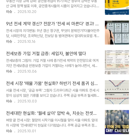
부동산 시장 규제 강화: 공인중개업의 위기?최근 정부의 강력한 부동
이 논의되면서, 강남 및 한강벨트 지역의 고가 주택 소유자들의 걱정이
산 규제 정책 발표 이후, 공인중개사들의 시름이 깊어지고 있습니다.
깊어지고 있습니다. 세제 개편의 핵심: 보유세 강화와 거래세 완화, 그
서울 전 지역과 경기도 일부 지역을 규제 지역으로 지정하고, 대출 규
이슈
2025.10.20
리고 그 파장기획재정부, 국토교통부, 행정안전부 등 관계 부처가 보유
제 강화, 전세 계약 갱신 기간 연장 등 연이은 규제는 부동산 시장의 거
세 개편 태스크포스(TF)를 구성하여 구체적인 방안을 논의 중입니다.
래를 위축시키고 있습니다. 이러한 상황은 공인중개사들의 수입 감소
주요 정책 방향은 '보유..
9년 전세 계약 갱신? 전문가 '전세 씨 마른다' 경고! |
로 이어져, 생존을 위한 새로운 전략 마련이 시급한 상황입니다. 거래
부동산 시장의 미래는?
전세 시장의 지각변동: 9년 갱신 청구권, 무엇이 문제인가?더불어민주
절벽 현실화: 매매, 전세 시장의 변화규제 지역 확대와 대출 규제 강화
당, 사회민주당, 조국혁신당, 진보당 등 범여권에서 임대차보호법 개정
는 매매 시장의 침체를 불러왔습니다. 1주택자의 갈아타기, 무주택자
을 통해 전세 계약갱신 청구권을 최대 9년으로 늘리는 방안을 추진하
이슈
2025.10.16
의 내 집 마련의 꿈을 더욱 어렵게 만들었으며, 다주택자 및 고가 주택
고 있습니다. 이 소식에 부동산 시장은 술렁이고 있으며, 특히 수도권
구매를 고려하던 실수요자들 또한 관망세로 돌아서게 했습니다. 전세
지역의 전세난 심화에 대한 우려가 커지고 있습니다. 16일 국회 의안
시장 역시, 전세 계약 갱..
전세보증 가입 거절 급증: 세입자, 불안에 떨다
정보시스템에 따르면, 임대차 계약 기간을 3년으로 늘리고 계약갱신
전세보증의 그림자: 가입 거절 사례 증가전세 계약의 안전망으로 여겨
청구권 사용 횟수를 2회로 변경하는 내용의 주택임대차보호법 개정안
지던 전세보증금 반환보증 가입이 거절되는 사례가 늘어나면서, 세입
이 발의되었습니다. 이는 현재 2년 계약에 2년 갱신을 더해 총 4년까
자들의 불안감이 커지고 있습니다. 특히 임대인의 과실로 인한 거절 사
이슈
2025.10.06
지 가능한 전세 계약을, 3+3+3으로 총 9년까지 연장하는 것을 의미
례가 많아, 제도 개선의 필요성이 제기되고 있습니다. YTN 보도에 따
합니다. 이러한 변화는 임차인의 주거 안정을 도모하려는 취지로 해석
르면, 전세보증 가입 거절 건수는 2021년 2천 건에서 지난해 2,890
되지만, 시장에서는 다른 목소리가 나오..
전세 시장 '매물 가뭄' 현실화? 하반기 전세 품귀 심화
건으로 증가하며 4년 연속 증가세를 보이고 있습니다. 이는 단순히 숫
전망
서울 전세 시장, '공급 부족' 그림자 드리우다최근 서울 아파트 전세 시
자의 증가를 넘어, 전세 시장의 불안정성을 드러내는 지표로 작용합니
장이 심상치 않은 기류를 보이고 있습니다. 주택 공급 부족과 월세화
다. 이러한 현실은 세입자들이 전세 계약을 체결하기 전에 더욱 신중을
현상이 맞물려 전세 가격이 꾸준히 상승하는 추세인데요. 추석 이후 새
이슈
2025.10.03
기해야 함을 시사합니다. 임대인의 과실, 전세보증 거절의 주요 원인전
학기 이사 수요까지 겹치면서 전세 매물 품귀 현상은 더욱 심화될 것으
세보증 가입 거절의 주요 원인은 임대인의 과실에 기인합니다. 최근 5
로 예상됩니다. 한국부동산원이 발표한 자료에 따르면, 서울 아파트 전
년간의 가입 거절 사유를 ..
전세대란 현실화: '월세 살이' 압박 속, 치솟는 전셋값
세 가격 상승폭이 점차 확대되는 양상입니다. 이는 단순히 일시적인 현
과 숨 막히는 주거 불안
벼랑 끝 전세 시장: 절망의 시작가을 이사철을 맞아 서울 아파트 임대
상이 아닌, 구조적인 문제에서 기인한 것으로 보입니다. 가을 이사철,
차 시장에 '전세대란'이 현실로 다가왔습니다. 주택 공급 부족과 정부
전세 가격 상승에 불을 지피다9월 5주차 서울 아파트 전세 가격은
의 대출 규제가 맞물리면서 전세의 월세화가 가속화되고, 임차인들은
이슈
2025.10.01
0.12% 상승하며, 전주 대비 상승폭이 커졌습니다. 9월 중순까지 완