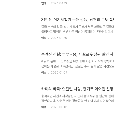
러싼 두 사람의 대화는 많은 이들의 공감을 자아냈습니다. '
연예
2026.04.19
지은과, 아내를 향한 마음으로 운전대를 잡고 싶었던 박위
운전하는 송지은을 보며 '예쁘시네요'라고 말하며 여전한 
속, 운전대를 둘러싼 신경전송지은은 박위에게 '반반 운전
31만원 식기세척기 구매 갈등, 남편의 분노 
현했습니다. 박위는 아내를 사랑하는 마음으로 운전하고 싶었
며 자신의 의지를 분명히 했습니다. 결국 송지은이 운전대를
중국 부부의 갈등: 식기세척기 구매가 부른 파국최근 중국
하며 ..
둘러싸고 벌어진 부부 싸움 영상이 공개되며 온라인상에서
가 남편과 상의 없이 31만원 상당의 식기세척기를 구매한 
이슈
2026.01.20
이에 격분하여 가구와 집기류를 부수는 행동을 보였고, 이로
서 하룻밤을 보내야 했습니다. 이 사건은 단순한 부부 싸움을
경제 관념, 그리고 폭력의 문제까지 제기하며 사회적 논쟁
숨겨진 진실: 부부싸움, 자살로 위장된 살인 
기세척기 구매 배경: 설거지의 고충아내는 겨울철 찬물로 
척기 구매를 결정했다고 밝혔습니다. 하지만 남편은 수도 및
예상치 못한 비극: 자살로 덮일 뻔한 사건의 시작한 부부의
이유로 ..
음에는 자살로 여겨졌지만, 끈질긴 수사 끝에 살인 사건으로
2024년 5월, 강원 영동의 한 주택에서 발생했습니다. 80
이슈
2026.01.09
고, 경찰은 처음 자살로 결론 내리려 했습니다. 하지만 검
사건 현장의 미심쩍은 부분들을 간과하지 않았고, 결국 진실
습니다. 검찰과 경찰의 끈기 있는 노력 덕분에, 우리는 이 
카페의 비극: 엇갈린 사랑, 흉기로 이어진 갈등
있게 되었습니다. 사건의 재조명: 검찰의 끈질긴 수사와 반
로 목을 매 숨진 것으로 보고 '입건 전 조사 종결' 의견을 검
충격적인 사건의 시작남편의 신체 중요 부위를 절단해 살해하
잡혔습니다. 사건은 인천 강화군의 한 카페에서 벌어졌으며,
갈등이 자리하고 있습니다. 오늘 새벽, 예상치 못한 비극이
이슈
2025.08.01
흉기로 이어진 비극인천 강화경찰서는 1일, 인천 강화군의