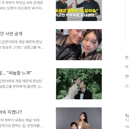
년 차 부부가 부모님 숙박 문제로
, 김민수와의 묘한 기류와 ..
씨는 남편이 자신에게 '싸가지
칙을 두고 남편과 갈등을 빚었기
 세우고 남편과 함께 지키기로 약
서울 방문 시 머물 곳이 마땅치
대했지만, 남편은 규칙을 잘 알
느낀 사연 공개
라며 불쾌감을 표현했습니다. 남
했으나, A씨는 친정 식구들은 규
내 김연아에게 게임 때문에 혼났
 방송된 JTBC '냉장고를 부탁
'거의 싸운 적이 없다'고 답했
분
지 않았냐'고 폭로하며 숨겨진 이
운함고우림은 쉬는 날에도 게임에
이
 시간을 보내고 싶었을 텐데, 내
… "싸늘함 느껴"
. 처음에는 1시간만 하려던 계획
연
돌아보지 않는 싸늘한 반응..
 김연아에게 게임 때문에 혼났던
스
'냉장고를 부탁해'에 출연한 고우
없다'고 답했지만, 가수 강남의
싸운 게 아니라 혼난 것'이라며
에 서운함 표현고우림은 아내 김
, 자신은 '못난 마음으로 게임
 약속 지켰나?
 2시간, 또 1~2시간이 더 흘
방
To
랐다며, '뒤통수에..
문
위 부부가 유튜브 채널 '위라
To
자
삼척으로 향하는 길, 운전대를 둘
Ye