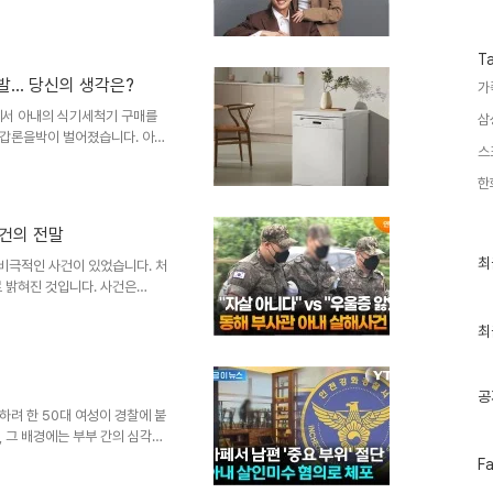
수
반반 운전' 약속을 지키려던 송
의 모습이 그려졌습니다. 박위는
애정을 드러냈습니다. 사랑과 약
T
하기로 했잖아'라며 섭섭함을 표
폭발… 당신의 생각은?
가
지만, 송지은은 '이거 내 차'라
 잡았고, 박위는 편안하게 이동
에서 아내의 식기세척기 구매를
삼
 갑론을박이 벌어졌습니다. 아내
스
것이 발단이 되었는데요. 남편은
 인해 아내는 집을 나와 호텔에
한
 넘어, 가정 내 소통의 부재와
으로 확산되었습니다. 아내의 식
사건의 전말
설거지하는 어려움을 겪어 식기세
최
 전기 요금 부담과 가계 형편을
최
 비극적인 사건이 있었습니다. 처
근
 밝혀진 것입니다. 사건은
글
대 남성 B씨가 숨진 채 발견되었
과
찰의 날카로운 시선은 달랐습니다.
인
최
기
을 밝히는 데 중요한 역할을 했
글
사건의 숨겨진 진실을 마주할 수
전사건 초기, 경찰은 B씨가 스스
공
찰에 제시했습니다...
려 한 50대 여성이 경찰에 붙
 그 배경에는 부부 간의 심각한
 시작되었습니다. 사건의 전말:
페
F
 한 카페에서 남편을 흉기로 살해
이