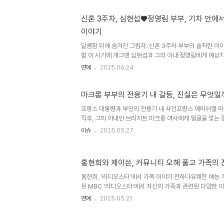
하려 한 혐의로 50대 여성 A 씨를 체포했습니다. A 씨는 새
요 부위를 흉기로 훼손하려 한 혐의를 받고 있습니다. 현장
신혼 3주차, 심현섭♥정영림 부부, 기차 안에서
통이 전해지며, 충격을 더하고 있습니다. 생사의 갈림길: 
이야기
는 즉시 병원으로 이송되어 치료를 받고 있습니다. 다행히 생
달콤함 뒤에 숨겨진 그림자: 신혼 3주차 부부의 솔직한 이야
할 이 시기에 개그맨 심현섭과 그의 아내 정영림에게 예상
TV조선 예능 '조선의 사랑꾼'을 통해 공개된 이들의 이야
연예
2025.06.24
을 자아냈습니다. 훈훈함으로 시작된 아침, 커플 잠옷을 입
여느 신혼부부와 다를 바 없었습니다. 심현섭은 아내를 위
애정을 표현하며 행복한 시간을 보냈습니다. 하지만 이 행
마크롱 부부의 전용기 내 갈등, 진실은 무엇일
안, 냉랭한 대화: 갈등의 시작서울로 향하는 기차 안에서 
프랑스 대통령과 부인의 전용기 내 사건프랑스 에마뉘엘 
습니다. 심현섭이 친구들과의 만남을 언급하자, 정영림은 
직후, 그의 아내인 브리지트 마크롱 여사에게 얼굴을 맞는 
..
은 미국 AP 통신이 촬영한 영상에서 확인할 수 있으며, 
이슈
2025.05.27
브리지트 여사에게 입과 코를 밀쳐내는 모습이 담겨 있습니
SNS에서 확산되었고, 다양한 추측과 댓글이 이어졌습니다.
생자'라는 조롱을 담고 있었고, 두 사람의 관계에 대한 의
홍현희와 제이쓴, 커뮤니티 오해 풀고 가족의 
은 오래전부터 스승과 제자의 관계였다는 점이 다시 언급되
다. 해명과 반응마크롱 대통령의 측근들은 이 사건을 '평범
홍현희, '라디오스타'에서 가족 이야기 전하다유쾌한 예능 
사..
된 MBC '라디오스타'에서 자신의 가족과 관련된 다양한 
편 제이쓴, 아들 준범이와 함께 운영하는 유튜브 채널의 일상
연예
2025.05.21
이민설에 대한 해명도 덧붙였습니다. 홍현희는 '가족 해외
시작되었다며, 기념사진 촬영 당시의 상황을 웃음 섞인 목소