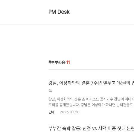
PM Desk
부부싸움
11
강남, 이상화와의 결혼 7주년 앞두고 '정글의 
백
강남, 이상화와의 신혼 초 에피소드 공개가수 강남이 아내 
토리를 공개했습니다. 강남은 이상화가 화나면 반려견들도
고 말하며, 부부싸움 중 이상화의 '앉아!'라는 말에 반려견
연예
2026.07.28
다. 이처럼 강남은 반려견과 같은 서열임을 인정하며 웃음을
려움과 '정글의 법칙' 경험이상민이 이혼에 대한 질문을 하자
글의 법칙'에서의 첫 만남을 떠올렸습니다. 그는 다시 태어
부부간 숙박 갈등: 친정 vs 시댁 이중 잣대 논
절대 가지 않겠다고 단호하게 말하며 스튜디오를 초토화시켰