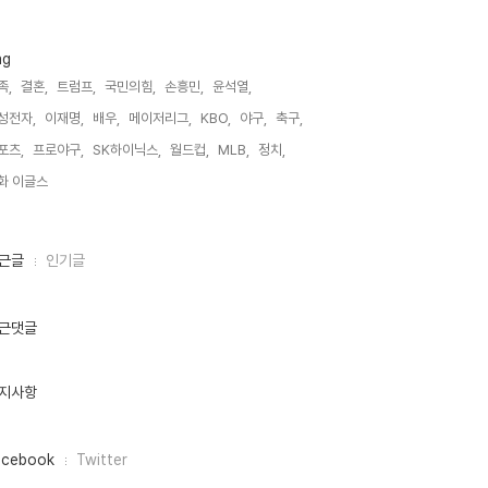
ag
족,
결혼,
트럼프,
국민의힘,
손흥민,
윤석열,
성전자,
이재명,
배우,
메이저리그,
KBO,
야구,
축구,
포츠,
프로야구,
SK하이닉스,
월드컵,
MLB,
정치,
화 이글스,
근글
인기글
근댓글
지사항
acebook
Twitter