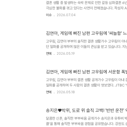
결혼 생활 중 발생하는 숙박 문제로 인한 갈등 심화결혼 6
님의 다툼 방식에 대한 유쾌한 가족사도 덧붙였습니다. 고준희
극심한 불화를 겪고 있다는 사연이 전해졌습니다. 작성자 A
없다'고 말했다며 하소연했습니다. 이는 집안 청결 유지 원
이슈
2026.07.04
때문입니다. A씨는 집안 환경을 말끔하게 유지하는 원칙을
속했습니다. 시어머니 방문과 규칙 적용의 차이시어머니가 
않게 되자 남편은 집에서 모시자고 제안했습니다. A씨는 반
김연아, 게임에 빠진 남편 고우림에 '싸늘함' 
려드리겠다며 재차 부탁했고 A씨는 자신을 무시하는 처사
편은 A씨의 친정 식구들은 집에서 자고 가지 않느냐고 지적
고우림, 김연아 부부의 솔직한 결혼 생활가수 고우림이 아
칙..
던 일화를 공개하며 많은 이들의 관심을 받고 있습니다. 지난
해'에 출연한 고우림은 김연아와의 부부 싸움에 대한 질문에 
연예
2026.05.19
습니다. 하지만 함께 출연한 강남이 '종일 게임하다가 혼나
야기가 드러났습니다. 게임에 몰두한 고우림, 김연아의 서
몰두했던 당시 상황을 회상하며 '아내 입장에서는 나와 함께
김연아, 게임에 빠진 남편 고우림에 서운함 폭발
가 못난 마음으로 게임을 했다'고 솔직하게 털어놓았습니다
이 2시간, 또 1~2시간이 더 흘러버렸고, 결국 김연아는 뒤
고우림, 김연아 부부의 결혼 생활 공개가수 고우림이 아내
일화를 공개하며 두 사람의 결혼 생활이 엿보였다. JTBC 
림은 김연아와의 부부 싸움에 대한 질문에 '거의 싸운 적이 
연예
2026.05.18
폭로로 인해 게임 때문에 혼난 사연이 밝혀졌다. 고우림은 '
당시 상황을 유쾌하게 전했다. 김연아, 게임에 몰두한 남편
연아가 자신과 함께 시간을 보내고 싶었을 것이라고 언급하며
송지은♥박위, 도로 위 솔직 고백! '반반 운전'
을 했다'고 솔직하게 말했다. 처음에는 1시간만 하려던 게임이
러갔다고. 게임을 끝내고 나왔을 때 아내의 반응이 평소와 달
달콤한 신혼, 솔직한 부부싸움 공개가수 송지은과 유튜버 박
클'을 통해 솔직한 부부싸움 경험을 공유했습니다. 강원도 