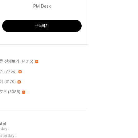
PM Desk
구독하기
류 전체보기
(14315)
슈
(7756)
예
(3170)
포츠
(3388)
tal
day :
sterday :