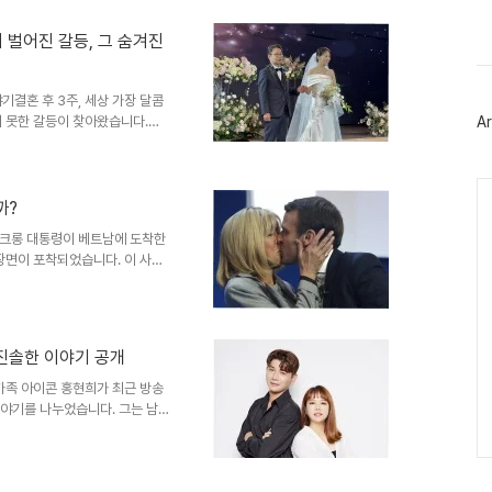
스
벽 1시쯤, 남편 B 씨의 신체 중
북
의 긴박했던 상황과 피해자의 고
트
 벌어진 갈등, 그 숨겨진
피해자의 상태피해자인 남편 B 씨
위
명에는 지장이 ..
터
플
기결혼 후 3주, 세상 가장 달콤
러
치 못한 갈등이 찾아왔습니다.
Ar
그
기는 많은 이들의 공감과 궁금증
인
고 아침 식사를 준비하는 모습은
해 요리하고, 정영림은 남편에게
Ca
복은 오래가지 못했습니다. 기차
까?
두 사람의 대화는 차갑게 얼어붙었
마크롱 대통령이 베트남에 도착한
조심스럽게 술자리에 대한 우려를
장면이 포착되었습니다. 이 사건
마크롱 대통령이 전용기 출입구에서
다. 이러한 모습은 즉각적으로
 많은 댓글들이 '가정 폭력의 희
문이 제기되었습니다. 실제로 이들
진솔한 이야기 공개
며 사람들의 관심을 끌고 있습니
한 말다툼'이라고 설명하며, 두
가족 아이콘 홍현희가 최근 방송
이야기를 나누었습니다. 그는 남
과 함께, 최근 화제가 된 태국
 이민설'이 커뮤니티에서 오해로
리로 설명했습니다. 특히, '예쁜