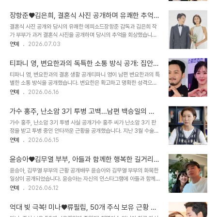
니다. 여행 스타일이 달라 각자 즐겁게 다녀오자는 주의라고 설명했습
록했습니다. 기성용, 포항 스틸러스 소속으로 활약 중기성용은 현재 K
니다. 이혼설 해명과 함께 공개된 휴가 계획이솔이는 최근 SNS에 의
리그1 포항 스틸러스 소..
장항준♥김은희, 결혼식 사진 공개하며 유쾌한 추억
미심장한 심경 글을 올려 이혼설에 휩싸였으나, 이는 후킹일 뿐이라며
회상
결혼식 사진 공개와 당시의 유쾌한 에피소드장항준 감독과 김은희 작
해명했습니다. 이번 여름 휴가는 책 몇 권을 들고 2주 정도 정처 없이
가 부부가 과거 결혼식 사진을 공개하며 당시의 추억을 회상했습니다.
다녀 볼 계획이라고 밝혔습니다. 작년 여름부터 따로 휴가를 보내왔으
공개된 사진 속 장항준 감독의 독특한 헤어스타일에 대해 김은희 작가
연예
2026.07.03
며 만족도가 높다고 덧붙였습니다. 박성광-이솔이 부부의 결혼 생활박
는 놀라움을 표현했습니다. 결혼식 당일의 힘들었던 경험과 배고픔에
성광과 이솔이 부부는 지난 2020년에 결혼했습니다. 두 사람은 그동
대한 솔직한 이야기도 나누었습니다. 개성 넘치는 청첩장과 재테크 조
안 각종 예능 프로그램을 통..
티파니 영, 변요한과의 독특한 소통 방식 공개: 집안에
언두 사람의 감성이 돋보이는 엽서 형태의 청첩장도 공개되어 눈길을
서도 전화 통화?
티파니 영, 변요한과의 결혼 생활 공개티파니 영이 남편 변요한과의 특
끌었습니다. 청첩장에 적힌 문구에 대한 아쉬움과 함께, 장항준 감독은
별한 소통 방식을 공개했습니다. 변요한은 확고하고 명확한 성격으로
미래를 위한 연금 저축의 중요성을 강조했습니다. 김은희 작가는 장항
티파니 영에게 안정감을 주었습니다. 티파니 영은 변요한의 책임감 있
연예
2026.06.16
준 감독의 달라진 돈 이야기에 유쾌하게 반응했습니다. 딸 출산 후 변
고 의지할 수 있는 면모에 깊은 신뢰를 느꼈다고 밝혔습니다. 집안에서
화된 삶과 미래에 대한 준비딸이 태어난 이후 김은희 작가는 세상을 다
도 전화 통화하는 이유변요한의 중저음 목소리에 대한 질문에 티파니
르게 보는 계기가 되었다고 밝혔습..
가수 홍주, 난소암 3기 투병 고백...남편 백승일의 절
영은 집안에서도 전화 통화를 한다고 답했습니다. 이는 변요한의 목소
절한 심경 고백
가수 홍주, 난소암 3기 투병 사실 공개가수 홍주 씨가 난소암 3기 판
리가 작아 잘 들리지 않기 때문이라고 설명했습니다. 티파니 영은 남편
정을 받고 투병 중인 안타까운 근황을 공개했습니다. 지난 3월 수술을
이 자신의 목소리를 듣기 위해 다가오도록 재치 있게 전화 통화를 한다
받고 현재 표준 항암 치료 3차까지 마친 상태입니다. 드라마에서나 보
연예
2026.06.15
고 덧붙였습니다. 변요한과의 관계 및 대중 반응티파니 영은 변요한의
던 일이 자신에게 일어나리라고는 상상도 못 했기에 큰 두려움을 느꼈
리드하는 면모에 이끌려 결혼을 결심했다고 전했습니다. 변요한의 차
다고 합니다. 남편 백승일, 아내 투병에 절망감 토로남편인 씨름선수
분하고 명확한 연기 스타일처럼 사..
윤승아♥김무열 부부, 아들과 함께한 행복한 길거리
출신 가수 백승일 씨는 예상치 못한 암 발병에 집에 폭탄이 터진 듯한
데이트 공개
윤승아, 김무열 부부의 근황 공개배우 윤승아와 김무열 부부의 화목한
충격을 받았다고 심경을 전했습니다. 특히 수술 당일이 자신의 생일이
일상이 공개되었습니다. 윤승아는 자신의 인스타그램에 아들과 함께
었다는 사실을 밝히며, 천하장사 등극 이후 처음으로 눈물을 흘릴 정도
시간을 보내는 여러 장의 사진을 게재했습니다. 사진에는 부부가 아들
연예
2026.06.12
로 절망감을 느꼈다고 고백했습니다. 아내가 아픈 뒤 정신이 없었지만,
의 유모차를 끌며 다정하게 거리를 걷는 모습이 담겼습니다. 김무열,
방송 출연을 통해 힘을 얻고 있다고 덧붙였습니다. 현재 상태 및 향후
다정하고 자상한 아빠의 모습최근 넷플릭스 시리즈 ‘참교육’으로 사랑
치료 계획홍주 씨..
억대 빚 극복! 미나♥류필립, 50개 주식 보유 근황 공
받고 있는 김무열은 아내 윤승아의 가방을 메고 다정한 남편이자 아빠
개…과거 아픔 딛고 '희망' 이야기