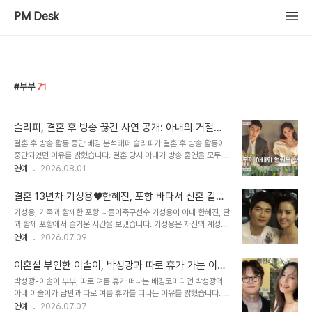
PM Desk
부부
71
슬리피, 결혼 후 방송 끊긴 사연 공개: 아내의 거절이
불러온 예상치 못한 결과
결혼 후 방송 활동 중단 배경 분석래퍼 슬리피가 결혼 후 방송 활동이
중단되었던 이유를 밝혔습니다. 결혼 당시 아내가 방송 출연을 모두 거
절했기 때문입니다. 비연예인인 아내에게 방송 출연은 큰 부담이었으
연예
2026.08.01
며, 슬리피 또한 이를 이해했습니다. 아내의 결정과 슬리피의 방송 복
귀 과정유명 프로그램들로부터 수많은 섭외가 들어왔으나 아내의 거
결혼 13년차 기성용♥한혜진, 포항 바다서 신혼 같은
절로 인해 일이 모두 끊기는 상황이 발생했습니다. 슬리피는 자신만을
달달한 투샷 공개
기성용, 가족과 함께한 포항 나들이축구선수 기성용이 아내 한혜진, 딸
원하는 곳이 없었다고 유머러스하게 설명했습니다. 몇 년 후, 아내는
과 함께 포항에서 즐거운 시간을 보냈습니다. 기성용은 자신의 계정에
큰 마음을 먹고 '동상이몽' 출연을 결정하며 방송에 복귀하게 되었습니
포항 바다의 아름다움을 담은 사진 여러 장을 게재하며 여름의 시작을
연예
2026.07.09
다. 슬리피 부부의 현재와 대중의 관심슬리피는 8살 연하의 김나현 씨
알렸습니다. 사진에는 노을을 배경으로 다정하게 포즈를 취한 기성용
와 결혼하여 슬하에 아들과 딸을 두고 행복한 가정을 이루고 있습니다.
과 한혜진의 모습이 담겨 있습니다. 변함없는 애정, 13년차 부부의 신
부부의 진솔한 이야기는 많은..
이혼설 부인한 이솔이, 박성광과 따로 휴가 가는 이유
혼 같은 일상기성용과 한혜진은 결혼 13년 차임에도 불구하고 여전히
공개!
박성광-이솔이 부부, 따로 여름 휴가 떠나는 배경코미디언 박성광의
신혼 같은 달달한 일상을 공개하며 많은 이들의 부러움을 샀습니다. 특
아내 이솔이가 남편과 따로 여름 휴가를 떠나는 이유를 밝혔습니다. 이
히 노을 진 바다를 배경으로 한 다정한 모습은 두 사람의 깊어진 애정
솔이는 팔로워들과의 소통 중 휴가 계획에 대한 질문에 이같이 답했습
연예
2026.07.07
을 보여줍니다. 기성용은 딸과 함께 찍은 사진으로도 행복한 순간을 기