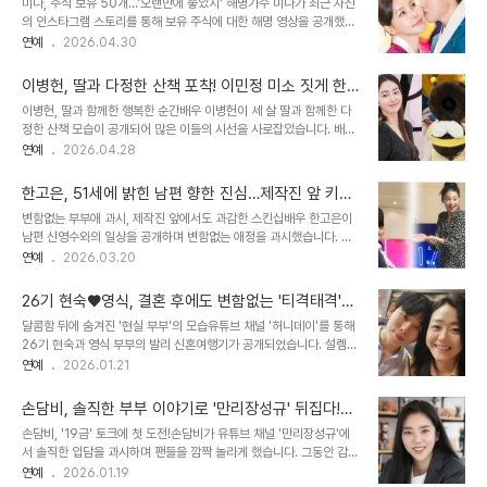
미나, 주식 보유 50개…'오랜만에 좋았지' 해명가수 미나가 최근 자신
의 면모를 드러냈습니다. 윤승아 역시 나이가 믿기지 않는 동안 미모와
의 인스타그램 스토리를 통해 보유 주식에 대한 해명 영상을 공개했습
함께 환한 미소로 사랑스러운 매력을 뽐냈습니다. 김무열은 게시물에
니다. 유튜브 채널에서 미나는 '맞아 오랜만에 좋았지', '하필 장이 너
연예
2026.04.30
하트 이모티콘을 댓글로 남기며 애정을 표현했습니다. 팬들의 따뜻한
무 좋았던 날이어서'라는 자막과 함께 자신이 가진 주식이 50개 정도
축복과 응원이를 본 팬들은 '정말 아름다우시네요. 행복한 삶을 기원합
된다고 밝혔습니다. 그중 몇 개가 순위에 오른 것뿐이라고 덧붙이며 과
니다', '드라마 잘 보고 있어요..
이병헌, 딸과 다정한 산책 포착! 이민정 미소 짓게 한
도한 관심을 해명했습니다. 이는 앞서 미나가 SNS를 통해 보유 주식
훈훈한 부녀 투샷
이병헌, 딸과 함께한 행복한 순간배우 이병헌이 세 살 딸과 함께한 다
중 일부가 상승하며 고점에 산 것도 회복했다는 벅찬 마음을 표현한 것
정한 산책 모습이 공개되어 많은 이들의 시선을 사로잡았습니다. 배우
에 대한 후속 조치입니다. 과거 류필립의 투자 실패…미나의 억대 빚
이민정은 개인 채널에 별다른 멘트 없이 하트 이모티콘과 함께 이병헌
연예
2026.04.28
고백과거 MBN '가보자GO' 시즌3에 출연했을 당시, 미나는 남편 류
과 딸 서이 양의 사진을 게재했습니다. 사진 속 이병헌은 편안한 일상
필립의 투자 성향에 대해 언급한 바 있습니다. 미나는 주식과 코인으로
복 차림으로 딸의 손을 꼭 잡고 산책에 나선 모습이며, 딸 서이 양은 그
남편이 돈을 많이..
한고은, 51세에 밝힌 남편 향한 진심…제작진 앞 키스
런 아빠와 함께 길을 걷고 있어 '딸바보' 아빠와 '아빠 껌딱지' 딸의 사
까지 나눈 부부의 깊은 감정
변함없는 부부애 과시, 제작진 앞에서도 과감한 스킨십배우 한고은이
랑스러운 일상이 보는 이들에게 미소를 선사합니다. 결혼 10년 만에
남편 신영수와의 일상을 공개하며 변함없는 애정을 과시했습니다. 유
찾아온 둘째 딸이병헌과 이민정은 2013년 결혼하여 2015년 첫째 아
튜브 채널 '고은언니 한고은'에 공개된 영상에서 두 사람은 청담동 자
연예
2026.03.20
들을 얻었습니다. 결혼 10년 만인 2023년 12월, 둘째 딸을 출산하며
택에서 고기를 구워 먹으며 오붓한 시간을 보냈습니다. 직접 만든 오이
두 아이의 부모가 되었습니다. 이러한 소식은 많은 팬들에게 축복과 함
롤을 나눠 먹고, 제작진이 지켜보는 앞에서도 자연스럽게 키스를 나누
께 기쁨을 ..
26기 현숙♥영식, 결혼 후에도 변함없는 '티격태격'
는 등 현실 부부의 깊은 교감을 보여주었습니다. 이는 7년째 직업 없
신혼 일상 공개
달콤함 뒤에 숨겨진 '현실 부부'의 모습유튜브 채널 '허니데이'를 통해
이 지내는 상황 속에서도 서로를 의지하며 안정적인 관계를 유지하는
26기 현숙과 영식 부부의 발리 신혼여행기가 공개되었습니다. 설렘
두 사람의 끈끈함을 엿볼 수 있는 대목입니다. 남편의 소중함 깨닫게
가득한 신혼여행, 과연 모든 것이 로맨틱으로 가득했을까요? 영상 속
연예
2026.01.21
한 순간, '혼자 걸을 때' 떠올린 슬픔화기애애한 분위기 속에서 한고은
에서 현숙은 영식에게 '결혼 후 조롱이 늘었다'는 이야기를 꺼냈습니
은 남편에 대한 진심을 털어놓았습니다. 차를 타고 가다 아름다운 하늘
다. 영식은 이에 대해 '어제도 계속 조롱했다'며 억울함을 표현했죠.
을 보며 문득 '나중에 남편 없이 ..
손담비, 솔직한 부부 이야기로 '만리장성규' 뒤집다!
26기 현숙과 영식 부부의 신혼여행 에피소드는 많은 이들의 공감과
🤭
손담비, '19금' 토크에 첫 도전!손담비가 유튜브 채널 '만리장성규'에
웃음을 자아냈습니다. 현숙, 영식의 옷차림을 '조롱'?영상에서 현숙은
서 솔직한 입담을 과시하며 팬들을 깜짝 놀라게 했습니다. 그동안 감춰
영식의 옷차림을 언급하며 '조롱'했다는 의혹을 받았습니다. 현숙은 영
왔던 '19금' 이야기에 대한 솔직한 반응은 시청자들의 뜨거운 관심을
연예
2026.01.19
식의 옷을 만지며 '이것 입어서?'라고 질문했고, 영식은 '옷으로 조롱