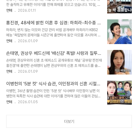
드러냈습니다. 이러한 솔직한 모습은 팬들에게 깊은 공감과 감동을 선
한 솔직하고 유쾌한 이야기를 전해 화제를 모으고 있습니다. 10일, 채
사했습니다. 박위의 진심, 그리고 송지은의 진솔한 반응박위는 송지은
널 'Mrs.뉴저지 손태영'에 공개된 영상에서 권상우는 재테크 비법을
연예
2026.01.11
의 서운함에 대해 '깊게 생각해서 한 말은 아니었다'며 '혹시라도 내가
묻는 질문에 솔직하게 답변하며 많은 이들의 관심을 집중시켰습니다.
사라진다면 지은이가 남은 인생을 혼자 외롭게 보내지 않았으면 좋겠
권상우는 아내 손태영에게 모든 재산 관리 내용을 공유하며, 투명한 재
다는 뜻이었다'고 설..
홍진경, 48세에 밝힌 이혼 후 심경: 하희라-최수종 부
정 관리를 하고 있다고 밝혔습니다. 그는 아내에게 숨기는 것 없이 모
부의 '사랑꾼' 면모에 솔직한 반응
하희라, 변치 않는 미모와 건강 관리 비법 공개배우 하희라가 KBS2
든 것을 이야기한다고 언급하며, 부부 간의 신뢰를 바탕으로 한 재산
예능 ‘옥탑방의 문제아들 시즌2’에 출연하여 동안 미모를 과시하며 건
관리 방식을 강조했습니다. 이러한 그의 발언은 많은 시청자들에게 긍
강 관리 비법을 공개했다. 그녀는 365일 꾸준한 운동 루틴을 실천하
연예
2026.01.09
정적인 반응을 얻으며, 부부 간의 돈 관리에 대한 새로운 시각을 제시
며, 이러한 노력이 배우로서의 자기 관리뿐 아니라 남편 최수종에게 잘
했습니다. 권상우의 재산 관리 방식은 많은 이들에게 영감을 주며, 건
보이기 위한 것이라고 밝혀 훈훈함을 자아냈다. 최수종, 판타지를 현실
강한 재정 관리의 중요성을 다시 ..
손태영, 권상우 베드신에 '배신감' 폭발! 사랑과 질투
로 만드는 사랑꾼 면모하희라는 남편 최수종과의 잊을 수 없는 로맨틱
사이, 솔직한 속마음 공개
손태영, 권상우와의 신혼 초 에피소드 공개유튜브 채널 '공부왕 찐천재
한 에피소드를 공개하며 출연자들의 부러움을 샀다. 최수종은 하희라
홍진경'에 출연한 손태영이 남편 권상우와의 신혼 초 에피소드를 솔직
가 출연하는 연극을 전 회차 관람하고, 칼질을 못하는 아내를 위해 직
하게 털어놓으며 화제를 모으고 있습니다. 150억과 맞바꾼 찐사랑이
연예
2026.01.09
접 칼질을 자처하는 등, 드라마보다 더 드라마 같은 사랑을 보여주었
라는 부부의 이야기는 많은 이들의 관심을 집중시켰습니다. 특히, 손태
다. 심지어 아내를 위해 여장을 하고 파티에 참여하는 모습까지 공개되
영은 권상우의 스킨십 연기에 대한 질투심을 드러내며, 배우자로서 느
어 모두를 놀라게 했다. ..
이병헌의 '5분 컷' 식사 습관, 이민정과의 신혼 시절
끼는 복잡한 감정을 진솔하게 표현했습니다. 그녀의 솔직한 고백은 많
에피소드 공개
이병헌, 36년 촬영 습관이 만든 '5분 컷' 식사배우 이민정이 남편 이
은 시청자들의 공감과 웃음을 자아냈습니다. 베드신, 사랑과 질투의 경
병헌의 독특한 식사 습관에 대한 이야기를 전하며 많은 이들의 관심을
계에서손태영은 권상우가 베드신을 촬영했다는 사실을 극장에서 알게
모았습니다. '대배우' 이병헌의 오랜 촬영 경험에서 비롯된 습관이, 일
연예
2026.01.05
된 후 배신감을 느꼈다고 밝혔습니다. 그녀는 촬영 자체를 반대하는 것
상생활에서도 자연스럽게 드러난다는 흥미로운 이야기입니다. 이민정
은 아니었지만, 남편이 미리 이야기해주지 않은 것에 대한 섭섭함을 느
은 JTBC 예능 프로그램 '냉장고를 부탁해'에 출연하여, 신혼 초 이병
꼈다고 합니다. 이 에피소드는 배우자..
헌의 빠른 식사 속도에 겪었던 낯선 감정을 솔직하게 털어놓았습니다.
더보기
이병헌은 36년 넘게 이어온 촬영 생활 속에서, 주어진 시간 안에 식사
를 해결해야 하는 습관이 몸에 배어 있었습니다. 이러한 습관은 결혼
후에도 변함없이 이어져, 이민정을 놀라게 했다고 합니다. 신혼 시절,