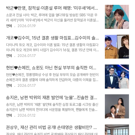
불러일으켰습니다. 예상치 못한 대화 주제에 당황하면서도, 진솔한 모
했다'고 답했습니다. 현숙은 개인 SNS에 화려한 빨간색 드레스를 입
습으로 소통하는 그녀의 매력이 돋보였습니다. 결혼 후 달라진 손담비,
은 자신의 모습과, 평범한..
박군♥한영, 잠적설·이혼설 루머 해명: '미우새'에서
부부관계에 눈뜨다?손담비는 '만리장성규'에서 부부관계에 대한 대화
밝힌 진실
소문과 진실 사이: 박군, 루머에 입을 열다18일 방송된 SBS '미운 우
를 나누며, 이전과는 확연히 달라진 모습을 보였습니다. 그녀는 '이런
리 새끼'(이하 '미우새')에서 박군이 자신을 둘러싼 잠적설과 이혼설에
이야기를 할 수 있는 날이 오는구나'라며 신기해했고, 친구들과도 이런
대해 솔직하게 해명하는 모습이 그려졌습니다. 이상민과 임원희는 박
연예
2026.01.19
대화를 하지 않는다고 밝혔습니다. 결혼 후, 새로운 경험을 통해 한층
군을 만나 걱정스러운 마음을 드러냈고, 박군은 이러한 소문들에 대해
더 성숙해진 손담비의 모습은 많은 이들에게 공감과 흥미를 선사했습
직접 입을 열었습니다. 그의 해명은 팬들의 궁금증을 해소하고 오해를
니다. 장성규, 궁..
개코♥김수미, 15년 결혼 생활 마침표…김수미의 솔직
풀 수 있는 계기가 되었습니다. 잠적설의 진실: 리포터 일과 행사, 그리
한 심경과 재조명되는 과거 발언
다이나믹 듀오 개코, 김수미와 이혼 발표: 15년 결혼 생활의 마침표다
고 오해이상민은 박군에게 “좋은 집 놔두고 왜 여기서 혼자 사냐. 지금
이나믹 듀오 개코와 뷰티 사업가 김수미가 16일, 결혼 15년 만에 이혼
소문이 엄청나다. 한 두 개가 도는 게 아니다”라며 잠적설과 이혼설을
소식을 전했습니다. 두 사람은 각자의 SNS를 통해 이혼 사실을 알리
연예
2026.01.17
언급했습니다. 박군은 이에 대해 “잠적은 오해인 거 같다”고 밝혔습니
며, 오랜 시간 대화를 통해 서로의 삶을 존중하는 방향으로 부부 관계
다. 리포터 일 때문에 행사 참여가 어려워지면서 잠적했다는 소문이 돌
를 마무리하기로 결정했다고 밝혔습니다. 이들의 갑작스러운 이혼 발
았지만, 실제..
현빈♥손예진, 쇼윈도 아닌 현실 부부의 솔직한 이야
표는 많은 팬들에게 충격을 안겨주었으며, 온라인상에서는 김수미의
기: '너무 별로다' vs '공감'
현빈♥손예진, 청룡영화상 수상 후 현실 부부의 모습 공개배우 현빈이
과거 발언들이 재조명되며 이목이 집중되고 있습니다. 김수미, 과거
손예진과의 결혼 생활에 대해 솔직하게 언급하며, 대중의 이목을 집중
'스타 아내'의 고충 토로: '다시 태어나면 스타와 결혼 NO'김수미는 이
시켰습니다. 지난달 유튜브 채널 '채널 십오야'에 출연하여, 현실적인
연예
2026.01.17
지혜의 유튜브 채널 ‘밉지않은 관종언니’에 출연해 솔직한 심경을 털어
부부의 모습을 공개한 것입니다. 이 영상에서는 디즈니+ 오리지널 시
놓았습니다. 당시 '다시 태어나도 개코와 결혼할 거냐'는 질문에 김수
리즈 '메이드 인 코리아'의 배우들과 함께 솔직한 입담을 과시하며, 팬
미는 망설임 없이 “다시..
송지은, 남편 박위의 재혼 발언에 '눈물'…진솔한 결혼
들에게 다가가고 있습니다. 특히, 46회 청룡영화상에서 남녀 주연상
생활 공개
송지은, 남편 박위의 '재혼' 발언에 솔직한 심정 토로그룹 시크릿 출신
을 수상한 후의 비하인드 스토리가 공개되어 더욱 화제를 모았습니다.
송지은이 남편 박위의 한마디에 서운함을 폭발하며, 팬들에게 진솔한
현빈과 손예진 부부는 시상식 이후에도 각자의 일상으로 돌아가는 현
감정을 공유했습니다. 10일 유튜브 채널 '위라클 WERACLE'에 공개
연예
2026.01.12
실적인 모습을 보여주며, 많은 이들에게 공감과 웃음을 선사했습니다.
된 영상에서 송지은은 박위가 '내가 먼저 죽으면 지은이는 재혼해라'라
나영석 PD, 로맨틱한 상상과 다른 현실에 '실망'나영석 PD는 현빈♥
고 말한 것에 대해 솔직한 심정을 드러냈습니다. 송지은은 이 말을 듣
손예진 부부의 현실적인 모습에 ..
권상우, 재산 관리 비법 공개! 손태영은 생활비만? 부
고 '너무 싫어서 '뭐냐, 싫다'고 소리쳤다'고 고백하며, 복잡한 감정을
부의 유쾌한 돈 이야기
권상우, 재산 관리의 숨겨진 비법 공개!배우 권상우가 재산 관리에 대