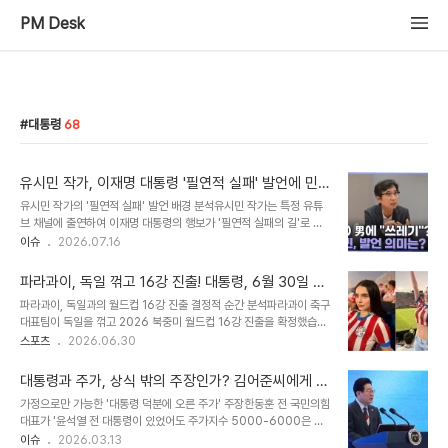
PM Desk
대통령
68
유시민 작가, 이재명 대통령 '필연적 실패' 발언에 민
주당 '저주' 비판
유시민 작가의 '필연적 실패' 발언 배경 분석유시민 작가는 특정 유튜
브 채널에 출연하여 이재명 대통령의 행보가 '필연적 실패의 길'로 가
고 있다고 발언했습니다. 이는 이 대통령이 매우 위험하고 잘못된 판단
이슈
2026.07.16
을 하고 있으며, 본인과 나라 모두에게 해가 되는 방식으로 행동하고
있다는 평가를 포함합니다. 특히 검찰 개혁이 지연되는 이유를 이 대통
파라과이, 독일 꺾고 16강 진출! 대통령, 6월 30일 공
령이 수사와 기소의 완전 분리를 원하지 않기 때문이라고 지적했습니
휴일 지정하며 역사적 승리 축하
파라과이, 독일과의 월드컵 16강 진출 결정적 순간 분석파라과이 축구
다. 민주당의 즉각적인 반박 및 비판유 작가의 발언이 알려진 후, 범여
대표팀이 독일을 꺾고 2026 북중미 월드컵 16강 진출을 확정했습니
권에서는 '저주에 가깝다'는 비판이 쏟아졌습니다. 박홍근 의원은 유
다. 연장전과 승부차기 끝에 독일을 4-3으로 제압하는 극적인 승리를
스포츠
2026.06.30
작가의 발언이 동지의 언어라고 믿기 어렵다며, 정부는 이미 보완수사
거두었습니다. 이는 2010년 남아공 월드컵 이후 16년 만에 월드컵
권 문제를 당에 일임하고 정리 중이라고 반박했습니다. 박 의원은 유
본선에서 거둔 쾌거입니다. 대통령의 특별 지시: 6월 30일 임시 공휴
작가에게 분열의 씨앗을 뿌리지 ..
대통령과 주가, 상식 밖의 주장인가? 김어준씨에게 묻
일 지정산티아고 페냐 파라과이 대통령은 독일전 승리 직후 6월 30
습니다
가정으로만 가능한 '대통령 덕분에 오른 주가' 주장한동훈 전 국민의힘
일을 임시 공휴일로 지정한다고 발표했습니다. 이는 700만 국민 모
대표가 '윤석열 전 대통령이 있었어도 주가지수 5000-6000은 찍
두가 함께 위대한 업적을 축하하도록 하기 위함입니다. 대통령은 관련
었을 것'이라고 발언한 것은 검증 불가능한 가정에 기반합니다. 시간을
이슈
2026.03.13
법률에 따라 연간 최대 3일까지 임시 공휴일을 지정할 수 있는 권한을