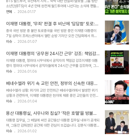
BTS 월드투어, 부산에서 시작… 숙박 대란 현실화?글로벌 그룹 방탄
리를 좁히고, 민주주의를 더욱 발전시키는 데 기여할 것으로 기대됩니
소년단(BTS)이 4년 만에 완전체 월드투어에 나선다는 소식에 팬들의
다. 가짜뉴스, 여론 조작, 민주주의를 위협하는 행위이재명 대통령은
기대감이 최고조에 달했습니다. 특히 국내 공연이 부산에서 개최된다
연예
2026.01.17
가짜뉴스와 댓글 조작, 여론 조작 행위를 민주주의를 파괴하는 중대범
는 소식이 전해지면서, 팬들은 설렘 속에 숙소를 예약하려 했지만, 예
죄로 규정했습니다. 이는 단순한 정보 왜곡을 넘어, 민주주의의 근간을
상치 못한 난관에 직면했습니다. 바로 숙박 요금의 급격한 인상, 일명
흔드는 심각한 문제로 인식하고 있..
이재명 대통령, '무죄' 판결 후 비난에 '답답함' 토로:
'바가지요금' 논란이 그것입니다. BTS의 부산 공연은 팬들에게 잊지
검찰 기소 문제 지적
중국 국빈 방문 중 불만 토로중국을 국빈 방문 중인 이재명 대통령이
못할 추억을 선사할 기회였지만, 일부 숙박업소의 과도한 요금 인상으
7일 상하이 프레스센터에서 열린 순방 기자단 오찬 간담회에서 취재
로 인해 그 즐거움이 퇴색될 위기에 놓였습니다. 최대 10배 폭등! 부산
진 질문에 답하며, 혐중의 원인으로 지적되는 서해 한-중 잠정조치수
이슈
2026.01.07
숙박 요금, 왜 이렇게 올랐나?BTS 부산 공연 기간 동안 숙박 요금은
역에 설치된 대형 구조물 관련 언론 보도에 대한 균형성을 당부했다.
평소 대비 엄청난 수준으로 치솟았습니다. 해운대역 인근 숙소의 경우,
이 과정에서 이 대통령은 검찰 기소와 관련된 불만을 토로하며, 무죄
공연 기간 1박 ..
이재명 대통령의 '공무원 24시간 근무' 강조: 책임감
판결 이후에도 비난이 이어지는 상황에 대한 답답함을 드러냈다. 검찰
과 유혹의 갈림길
이재명 대통령, 청와대 시무식에서 공직자의 책임감 강조이재명 대통
기소 문제 제기이 대통령은 “검찰의 기소가 잘못됐다고 법원이 판결하
령이 청와대 시무식에서 공직자들에게 24시간 근무를 강조하며, 그들
면 우리는 통상적으로는 잘못 기소한 검찰을 비판하면서, 희한하게 이
의 책임감을 되새겼습니다. 이는 공직자들이 국민을 위해 끊임없이 헌
이슈
2026.01.06
재명이나 (더불어)민주당이 관계되면 법원 판단이 잘못됐다고 검찰을
신해야 함을 강조하는 메시지로, 특히 최근 정치권의 특혜 및 갑질 의
두둔한다”고 지적했다. 그는 특히 무죄 판결 이후 검찰이 항소하지 않
혹과 관련하여 더욱 주목받고 있습니다. 공무원의 24시간: 5200만
은 것을 비난하는 시각에 대해 강한 불..
베네수엘라 위기 속 교민 안전, 정부의 신속한 대응과
국민을 위한 헌신이 대통령은 공무원의 1시간이 5200만 국민의 가치
철수 계획
베네수엘라 상황: 위기와 교민 안전최근 베네수엘라에서 발생한 위기
를 지닌다고 강조하며, 공직자의 시간은 오로지 국민의 더 나은 삶을
상황과 관련하여, 이재명 대통령은 현지에 체류 중인 교민들의 안전을
위해 존재한다고 역설했습니다. 이는 공직자들이 개인적인 시간을 희
최우선으로 고려하며 신속한 대응을 지시했습니다. 미국이 베네수엘
이슈
2026.01.04
생하고, 끊임없이 국민을 위해 봉사해야 함을 시사합니다. 권한과 유
라에 대한 대규모 공격을 감행함에 따라, 교민들의 안전에 대한 우려가
혹: 공직자가 직면한 도전이 대통령은 공직자가 권한을 갖는 만큼 유혹
커지고 있습니다. 현재 베네수엘라에는 약 70여 명의 교민이 체류 중
과 압박에 직면한다고 언급하며, ..
용산 대통령실, 사우나와 침실? '작은 호텔'을 방불케
이며, 이들을 보호하기 위한 정부의 노력이 절실한 상황입니다. 특히,
하는 내부 공개
대통령 집무실, 그 베일에 싸인 공간용산 대통령 집무실 내부가 공개되
카라카스 지역에 50여 명의 교민이 거주하고 있어, 이 지역의 안전 확
며, 그동안 감춰졌던 공간에 대한 관심이 뜨겁습니다. 강훈식 대통령
보가 중요한 과제로 떠올랐습니다. 이러한 상황 속에서 정부는 교민들
비서실장은 유튜브 채널을 통해 윤석열 전 대통령 재임 당시 사용했던
이슈
2026.01.02
의 안전을 위해 철수 계획을 포함한 다각적인 대비책을 마련하고 있습