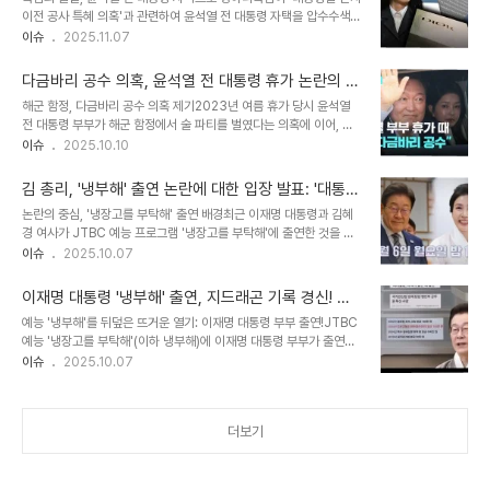
령은 특히 소셜미디어(SNS)를 통해 특정 대상을 향한 혐오 표현이 무
이전 공사 특혜 의혹'과 관련하여 윤석열 전 대통령 자택을 압수수색하
차별적으로 유포되는 현상을 심각하게 지적했습니다. 그는 이러한 행
며, 세간의 이목이 집중되고 있습니다. 이번 압수수색은 단순히 한 건
이슈
2025.11.07
위가 표현의 자유의 범위를 넘어선다고 강조하며, 허위 정보 및 조작
의 조사가 아닌, 권력의 투명성을 묻는 중요한 시발점이 될 것으로 보
정보의 범람과 함께 사회 불안을 가중시키는 주요 원인으로 꼽았습니
입니다. 김건희 여사 자택에서 발견된 '디올'… 압수된 20여 점의 의미
다. 이는 온라인 공간에..
다금바리 공수 의혹, 윤석열 전 대통령 휴가 논란의 새
압수수색 결과, 김건희 여사 자택에서 크리스챤 디올 제품 20여 점이
로운 국면
해군 함정, 다금바리 공수 의혹 제기2023년 여름 휴가 당시 윤석열
확보되었습니다. 재킷 16벌, 벨트 7개, 팔찌 1개는 단순한 패션 아이
전 대통령 부부가 해군 함정에서 술 파티를 벌였다는 의혹에 이어, 이
템을 넘어, 사건의 실마리를 풀 중요한 단서가 될 수 있습니다. 압수수
번에는 '다금바리' 회를 공수했다는 새로운 의혹이 제기되었습니다. 제
이슈
2025.10.10
색 영장에 담긴 내용: 핵심 피의자와 참고인특검이 발부받은 압수수색
주도에서 공수한 다금바리 회가 김해공항을 거쳐 해군 함정을 통해 전
영장에는 관저 의혹과 관련하여 인테리어 업체 21그램의 김태영 대표
달되었다는 구체적인 정황이 드러나면서 논란이 더욱 확산될 것으로
와 그의 아..
김 총리, '냉부해' 출연 논란에 대한 입장 발표: '대통령
보입니다. 더불어민주당은 당시 민간 어선 출입이 제한된 상황에서 해
의 1인 다역, 시비는 안타까워'
논란의 중심, '냉장고를 부탁해' 출연 배경최근 이재명 대통령과 김혜
군 함정이 동원되었을 것이라는 추측을 제기하며, 진실 규명을 촉구했
경 여사가 JTBC 예능 프로그램 '냉장고를 부탁해'에 출연한 것을 두
습니다. 경호처의 반박과 엇갈리는 주장의혹에 대해 당시 경호처 핵심
고 정치권의 갑론을박이 이어지고 있습니다. 김민석 국무총리는 이 논
이슈
2025.10.07
관계자는 JTBC에 '대통령이 광어를 먹든 다금바리를 먹든 뭐가 문제
란에 대해 입장을 밝히며, 대통령의 '1인 다역' 수행의 불가피성을 강
인지 모르겠다'며 반박했습니다. 그는 '해군 함정 동원은 말도 안 되는
조했습니다. 이 사건은 국가 전산망 마비 사태 와중에 예능 프로그램
이야기'라고 주장하며 의혹을 일..
이재명 대통령 '냉부해' 출연, 지드래곤 기록 경신! 역
녹화가 진행된 점 때문에 더욱 논란이 커졌습니다. 김 총리의 입장:
대 최고 시청률 달성
예능 '냉부해'를 뒤덮은 뜨거운 열기: 이재명 대통령 부부 출연!JTBC
'K-푸드' 홍보와 대통령의 역할김 총리는 자신의 페이스북을 통해 대
예능 '냉장고를 부탁해'(이하 냉부해)에 이재명 대통령 부부가 출연하
통령의 '1인 다역'은 필연적이라고 강조하며, 이러한 상황에 대한 시비
여 대한민국을 들썩이게 했습니다. 시청률 조사 회사 닐슨 코리아에 따
이슈
2025.10.07
가 안타깝다고 밝혔습니다. 그는 대통령이 한미 무역 협상, 정부 전산
르면, 이들의 출연분은 무려 8.9%(전국 기준)의 시청률을 기록하며
망 복구 지휘, 추석 인사를 동시에 소화하며 예능 프로그램 출연을 통
역대 최고 기록을 갈아치웠습니다. 이는 단순히 높은 수치를 넘어, '냉
해 K-푸드 세계화의 전..
부해'가 지난 2014년 첫선을 보인 이후 시즌 1, 2를 통틀어 가장 높은
더보기
시청률이라는 점에서 그 의미가 큽니다. 이전 최고 기록은 2015년 지
드래곤과 태양이 출연한 회차의 7.4%였습니다. 이번 기록은 단순한
예능 프로그램의 성공을 넘어, 정치, 문화, 그리고 대중의 관심사가 어