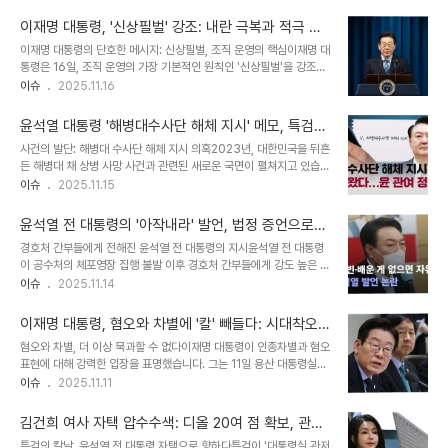
집무실 내 사우나, 침실 등 개인 휴식 공간 사진을 공개했습니다. 이 소
니다. 대통령의 긴급 지시: 교민 보호와 철수 계획 준비이재명 대통령
식은 많은 이들의 이목을 집중시키며, 대통령 집무실이 단순한 업무 공
은 베네수엘라 교민 보호를 위한 ..
이재명 대통령, '신상필벌' 강조: 내란 극복과 적극 행
간을 넘어선 특별한 의미를 지니고 있음을 보여줍니다. 공개된 사진 속
정, 둘 다 놓칠 수 없다
이재명 대통령의 단호한 메시지: 신상필벌, 조직 운영의 핵심이재명 대
에는 편백 사우나, 킹사이즈 침대, 응접실 등, 마치 작은 호텔을 연상시
통령은 16일, 조직 운영의 가장 기본적인 원칙인 '신상필벌'을 강조하
키는 공간들이 자리하고 있었습니다. 이러한 시설들은 대통령의 업무
며, 흔들림 없는 리더십을 보여주었습니다. 이는 엑스(X, 구 트위터)를
이슈
2025.11.16
환경과 휴식 공간에 대한 새로운 시각을 제시하며, 더욱 많은 궁금증을
통해 발표되었으며, 긍정적인 평가와 함께 조직 내 활력을 불어넣겠다
자아내고 있습니다. 사우나와 침실, 대통령 집무실의 숨겨진 얼굴공개
는 의지를 드러냈습니다. 대통령의 이 같은 발언은 헌법 가치를 존중하
된 사진 속에는 특별한..
윤석열 대통령 '해병대수사단 해체 지시' 메모, 특검
고, 공직 사회의 혁신을 이끌어내겠다는 강력한 의지를 나타냅니다. 특
수사 본격화: 진실은?
사건의 발단: 해병대 수사단 해체 지시 의혹2023년, 대한민국을 뒤흔
히, 내란 극복과 적극 행정 권장을 동시에 추진해야 한다는 점을 강조
든 해병대 채 상병 사망 사건과 관련된 새로운 국면이 펼쳐지고 있습니
하며, 균형 잡힌 시각을 제시했습니다. 이는 단순히 보상을 넘어, 잘못
다. 특검은 국방부의 '군 수사조직 개편 계획' 문건 작성자의 업무수첩
이슈
2025.11.15
된 행위에 대한 책임을 묻는 것 또한 중요함을 시사합니다. 대통령의
에서 'V, 해병대수사단 해체 지시'라는 메모를 확보했습니다. 이 메모
이러한 메시지는 공직 사회에 긍정적인 영향을 미칠 것으로 예상됩니
는 윤석열 대통령의 관여 의혹을 제기하며, 사건의 진실 규명을 위한
다. 내란 극복과 적극 ..
윤석열 전 대통령의 '아작내라' 발언, 법정 증언으로
중요한 단서가 될 것으로 보입니다. 특검은 이 메모를 바탕으로 수사의
드러난 긴장감
경호처 간부들에게 전해진 윤석열 전 대통령의 지시윤석열 전 대통령
강도를 높이고 있으며, 국민적 관심이 집중되고 있습니다. 메모의 의
이 공수처의 체포영장 집행 불발 이후 경호처 간부들에게 강도 높은 지
미: 윤석열 대통령 지시 여부문제의 메모는 문건 작성자의 업무수첩에
시를 내렸다는 법정 증언이 나왔습니다. 서울중앙지법 형사합의35부
이슈
2025.11.14
서 발견되었으며, 특검은 이 메모가 윤석열 대통령의 지시를 의미하는
에서 열린 공판에서 전 경호처 부장 이모 씨는 당시 상황을 상세히 증
지 여부에 주목하고 있습니다. 특히, 메모 내용과 함께 '군사경찰 인력
언하며, 긴박했던 순간을 생생하게 전달했습니다. 이 씨는 윤 전 대통
을 반으로 줄이라'는 내..
이재명 대통령, 혐오와 차별에 '칼' 빼들다: 시대착오
령의 발언을 메모했고, 그 내용이 법정에서 공개되면서 파장이 예상됩
적 범죄 행위 처벌 촉구
혐오와 차별, 더 이상 묵과할 수 없다이재명 대통령이 인종차별과 혐오
니다. 체포영장 집행 시도와 불발, 그리고 이어진 오찬사건의 발단은
표현에 대해 강력한 입장을 표명했습니다. 그는 11일 용산 대통령실에
공수처의 체포영장 집행 시도였습니다. 1월 3일, 공수처는 윤석열 전
서 열린 국무회의에서 이러한 행위를 '명백한 범죄 행위'로 규정하고,
이슈
2025.11.11
대통령에 대한 체포영장 집행을 시도했지만, 대통령경호처의 저지로
처벌 장치 마련을 촉구했습니다. 이는 최근 사회 전반에 걸쳐 심화되고
인해 불발되었습니다. 이후, 윤 전 대통령은 1월 11일 경호처 부장급
있는 차별과 혐오 문제에 대한 정부의 단호한 대응 의지를 보여주는 것
간부들과 오찬을 가졌습니다. 이 자..
김건희 여사 자택 압수수색: 디올 20여 점 확보, 관저
입니다. SNS를 통한 혐오 표현 유포, 심각한 사회 문제로 부상이 대통
이전 의혹 수사 본격화
특검의 칼날, 윤석열 전 대통령 자택으로 향하다특검이 '대통령실 관저