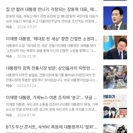
되돌려 동일한 국제 정세, 경제 상황을 대입해도 같은 결과가 나올지는
사용했습니다. 독일의 월드컵 부진과 파라과이의 8강 도전독일은 이
알 수 없습니다. 단지 반도체 업황 호조만으로 주가지수 상승을 단정하
번 대회 32강에서 탈..
집 안 팔려 대통령 만나기 걱정되는 장동혁 대표, 매수
는 것은 논리적 비약입니다. 물론 대통령의 리더십은 중요하지만, 주가
자 찾아요!
장동혁 대표, 부동산 매각 관련 논란에 입 열다장동혁 국민의힘 대표가
지수의 등락이 오롯이 대통령 한 명에게 달려있다고 보는 것은 경제 현
보유 부동산 매각을 두고 더불어민주당의 '면피용 조치'라는 비판에 대
실을 간과하는 것입니다. 정책적 요인과 환경적 요인의 영향력 비율을
해 입장을 밝혔습니다. 그는 3·1절 행사에서 대통령을 만나야 하는데
이슈
2026.03.01
명확히 규명하기 어렵습니다. 김어준 유튜브 방송의 '아빠가 돌아왔다'
집이 팔리지 않아 걱정이라고 토로하며 공세를 일축했습니다. 장 대표
논란김어준의 유튜브 방송 '겸손은 힘들다'에서 '아빠가 돌아왔다'는
는 본인의 SNS를 통해 대통령의 분당 아파트 매각 사례를 언급하며,
섬네일과 함께 이재명..
이재명 대통령, '제대로 된 세상' 향한 간절한 소원과
2억원 남짓한 자신의 여의도 오피스텔은 보러 오는 사람조차 없어 어
변화 의지 밝혀
대통령의 소망: '제대로 된 세상' 만들기이재명 대통령은 새해를 맞아
려움을 겪고 있다고 설명했습니다. 그는 자신이 산 가격으로 오피스텔
'소원성취'라는 제목의 글을 통해 자신의 간절한 소망을 밝혔다. 그는
을 매수할 사람을 찾고 있으며, 가격 절충도 가능하다고 덧붙였습니다.
어둡고 헝클어진 세상을 바로잡고, 누구도 불의와 부당함으로 고통받
이슈
2026.02.18
장동혁 대표의 부동산 보유 현황과 처분 고민현재 장동혁 대표는 서울
지 않는 '제대로 된 세상'을 만드는 것이 자신의 소원임을 강조했다. 이
구로구 아파트(실거주), 충남 보령시 아파트(지역구), 보령시 주택(어
는 개인적인 욕망이 아닌, 사회 전체의 정의와 공정성을 향한 깊은 의
머니 거주), 경남 진주..
대통령의 깜짝 전통시장 방문: 상인들과의 따뜻한 소
지를 보여준다. 권력 아닌 권한, 변화를 향한 절실함이 대통령은 20년
통, 민생 경제 활성화의 희망을 엿보다
대통령의 따뜻한 발걸음, 전통시장에 활기를 불어넣다대한민국의 한
전 성남시장 출마 당시 '권력이 아닌 일 할 수 있는 권한'을 호소했던
전통시장에 특별한 방문객이 찾아왔습니다. 바로 대통령이었습니다.
발언을 상기시키며, 이제 대한민국을 바꿀 기회가 왔음을 역설했다. 그
울산시 울주군의 남창옹기종기시장을 깜짝 방문한 대통령은 시장 상
이슈
2026.01.24
는 수많은 어려움을 극복하고 여기까지 왔다며, 주어진 기회를 통해 절
인들과 진솔한 대화를 나누며 민생 현장의 목소리에 귀 기울였습니다.
실한 일들을 해내겠다는 강한 의지를 피력했다. 이는 단순한 정치적 야
'장사는 잘 되시냐'는 대통령의 따뜻한 질문에 상인들은 환한 미소로
망을 넘어, 실질..
이재명 대통령, 가짜뉴스·여론 조작에 '경고'… 댓글 소
화답했습니다. 특히, 남창시장을 찾은 첫 대통령이라는 역사적인 순간
통 의지 밝혀
이재명 대통령, 국민과의 소통을 강조하다이재명 대통령이 18일, 가짜
에 상인들은 깊은 감동과 환영의 뜻을 표했습니다. 이곳은 단순히 물건
뉴스와 댓글 조작에 대한 경고와 함께 국민과의 소통 의지를 드러냈습
을 사고파는 공간을 넘어, 사람과 사람 사이의 정이 오가는 우리네 삶
니다. 소셜 미디어를 통해 '댓글을 읽고, 국무위원들에게 전달하기도
이슈
2026.01.18
의 터전입니다. 대통령의 방문은 침체된 전통시장에 새로운 활력을 불
한다'는 메시지를 전달하며, 국민의 목소리에 귀 기울이는 모습을 보였
어넣는 계기가 되었습니다. 온누리 상품권으로 맛본 시장의 정, 소통의
습니다. 이는 국민이 주인인 나라를 만들겠다는 그의 의지를 보여주는
의미를 더하다대통령은 시장을 둘러보며 가락..
BTS 부산 콘서트, 숙박비 폭등에 대통령까지 '철퇴'…
중요한 행보로 평가됩니다. 대통령의 이러한 소통 방식은 국민과의 거
바가지요금 근절될까?