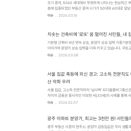
조기 증여, 5060 세대에서 뚜렷하게 나타나는 현상최근 
이터 분석 결과, 지난해 2030 가구주 중 순자산 상위 20%
층에 집중되었던 부동산 증여 시기가 50대와 60대로 앞
고 있습니다. 이는 강화된 대출 규제와 천정부지로 치솟는 
이슈
2026.03.16
마련에 어려움을 겪자, 부모 세대가 적극적으로 자금 지원에
산 플랫폼 직방의 분석에 따르면, 서울의 집합건물 증여 건
50대와 60대를 합한 증여 비중이 70대 이상 비중을 넘어
치솟는 건축비에 '로또' 꿈 멀어진 서민들, 내 
을 돕기 위한 부모 세대의 따뜻한 마음이 반영된 결과로 해석
방과의 뚜렷한 대조이러한 증여 연령 하향 현상은 특히 수도
기본형 건축비 4년 연속 상승, 분양가 상승 압력 가중기본
이어가며 분양가 상승 압력을 더욱 키우고 있습니다. 국토
형 건축비는 ㎡당 222만원으로, 지난해 9월 대비 2.12%
이슈
2026.03.08
이후 단 한 번도 하락하지 않은 결과입니다. 3년 전과 비교하
전용면적 84㎡ 아파트 공사비가 약 2300만원가량 높아
은 분양가상한제 적용 단지의 공급가에도 직접적인 영향을 
서울 집값 폭등에 외신 경고: 고소득 전문직도 내
수도권 공공분양까지… 분양가 상승의 그림자기본형 건축비 
산 악화 우려
초·송파구)와 용산구 등 규제지역은 물론, 수도권 공공택지 
서울 집값, 고소득 전문직마저 '넘사벽' 되다블룸버그통신은
자이자 금융권 종사자인 이보현 씨(33세)의 사례를 통해 
득 전문직조차 내 집 마련이 점점 더 어려워지고 있다고 보도
이슈
2026.02.07
의 이사를 다니며 월세방을 전전했지만, 2010년대 중반 
세 배로 폭등하여 매매를 엄두도 내지 못하고 있습니다. 이
내 집 마련의 꿈이 멀어지는 현실을 보여줍니다. 낮은 출산
광주 아파트 분양가, 최고는 3천만 원! 서민들의 
버그는 이러한 부동산 시장의 압박이 이미 낮은 한국의 결혼
광주 부동산 시장의 현주소: 분양가 급등집값은 우리 생활과
가 전체의 인구 구조적 문제에 부정적인 영향을 미치고 있다