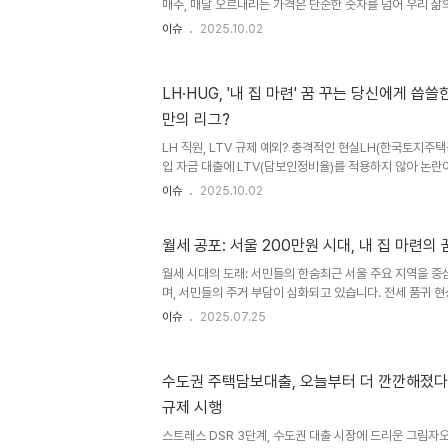
매주, 매달 오르내리는 가격은 단순한 숫자를 넘어 우리 삶의
주·전남 부동산 바로보기'는 전국 흐름 속에서 우리 동네 
이슈
2025.10.02
직임을 보이는지 차근차근 짚어보는 기획입니다. 데이터 분
진단을 곁들여 디지털 독자들이 지역 부동산 시장을 균형 
다. 최고 분양가, '상무 센트럴 자이' 3천만 원 돌파최근 몇
LH·HUG, '내 집 마련' 꿈 꾸는 당신에게 씁쓸한
가 치솟고 있습니다. 국민평형(34평) 새 아파트의 경우 6억
만의 리그?
수도권에서나 볼 수 있었던 10억 원에 이르는 단지가 나올 
LH 직원, LTV 규제 예외? 충격적인 현실LH(한국토지주
입 자금 대출에 LTV(담보인정비율)를 적용하지 않아 논란
부동산 대출 규제 강화 정책과 정면으로 배치되는 행태로, 
이슈
2025.10.02
없게 되었습니다. 특히, LH는 정부의 '수도권 135만 호 
기에 더욱 비판의 목소리가 높습니다. 급증하는 LH 직원 
입수한 자료에 따르면, LH는 2024년 한 해 동안 68명에
월세 공포: 서울 200만원 시대, 내 집 마련의
자금을 대출해주면서 LTV를 적용하지 않았습니다. 이는 20
월세 시대의 도래: 서민들의 한숨최근 서울 주요 지역을 중
원을 대출해 준 것과 비교했을 때, 4배 이상 급증한 수치입니
며, 서민들의 주거 부담이 심화되고 있습니다. 전세 품귀 
월세화가 가속화되면서, 월세는 이제 더 이상 특정 계층만의
이슈
2025.07.25
직면한 현실적인 과제가 되었습니다. 특히, 수도권 외곽 지
서는 사례가 속출하며, 내 집 마련의 꿈은 더욱 멀어지고 있
축소: 월세 시대를 부추기는 요인전세의 월세화를 가속화하는
수도권 주택담보대출, 오늘부터 더 깐깐해졌다!
출 규제와 보증 축소입니다. 최근 수도권과 규제 지역에서 
규제 시행
에서 80%로 낮아지면서, 임차인의 부담이 가중되고 있습니다
스트레스 DSR 3단계, 수도권 대출 시장에 드리운 그림자