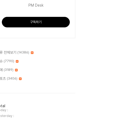
PM Desk
구독하기
류 전체보기
(14386)
슈
(7790)
예
(3189)
포츠
(3406)
tal
day :
sterday :