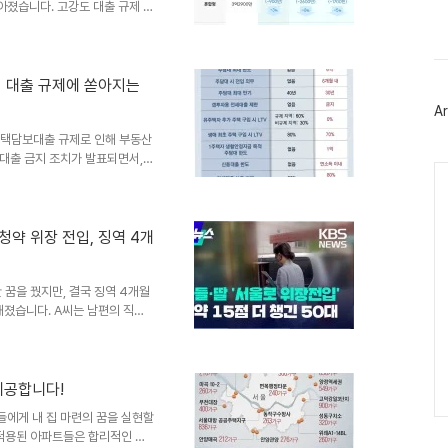
스
졌습니다. 고강도 대출 규제 발
북
 지역의 가계 대출 한도가 대폭
트
에게 상당한 부담으로 작용할 것
위
되면서, 실수요자들의 주택 구매
터
부동산 시장에 어떤 영향을 미칠
플
강력 대출 규제에 쏟아지는
러
살펴볼 필요가 있습니다. 스트레
Ar
그
에 가상의 '스트레스 금리'를 ..
인
 주택담보대출 규제로 인해 부동산
대출 금지 조치가 발표되면서,
Ca
제기되고 있습니다. 이러한 규제
, 많은 이들의 우려를 자아내고
 비판국민의힘은 이번 대출 규제에
지적했습니다. 박민영 대변인은
청약 위장 전입, 징역 4개
상한을 6억 원으로 묶으면 최소
룰 수 있다”고 밝혔..
 꿈을 꿨지만, 결국 징역 4개월
해졌습니다. A씨는 남편의 직장
전입을 시도했고, 그 결과는 씁
이 있는 남편과 주말부부로 지내며
씨의 행동은 주택법 위반으로 이어
청약 자격, 꼼꼼히 따져봐야 하는
제공합니다!
 실현할 수 있는 기회입니다. 하
에게 내 집 마련의 꿈을 실현할
불상사를 겪을 수 있습..
 적용된 아파트들은 합리적인 가