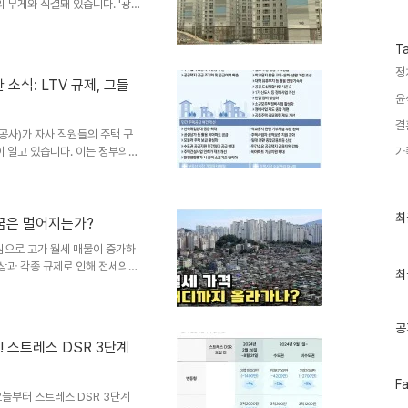
수
 무게와 직결돼 있습니다. '광
집값과 주요 부동산시장이 어떤 움
석은 물론 현장 취재와 전문가
T
있게 이해할 수 있도록 돕겠습니
정
 년 사이 광주 지역 아파트 분양가
 소식: LTV 규제, 그들
~7억 원을 줘야 하고, 서울 등
윤
정도입니다. 아무..
결
택공사)가 자사 직원들의 주택 구
이 일고 있습니다. 이는 정부의
가
'내로남불'이라는 비판을 피할 수
공급 계획'을 직접 시행하는 기관이
대출, 씁쓸한 격차김은혜 의원실이
최
최
게 46억 8천만 원의 주택 구입
 꿈은 멀어지는가?
근
23년 16명에게 11억 2천만
글
심으로 고가 월세 매물이 증가하
다..
과
현상과 각종 규제로 인해 전세의
인
최
 문제가 아닌, 우리 사회 전체가
기
역에서도 월세 200만원을 넘어
글
습니다. 전세 대출 규제와 보증
공
 주요 원인 중 하나는 전세 대
 스트레스 DSR 3단계
전세대출 보증 비율이 기존 90%
. 이는 전세 대출을 받..
페
F
이
오늘부터 스트레스 DSR 3단계