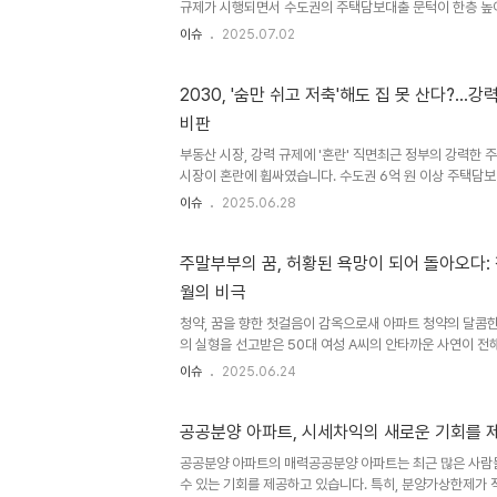
규제가 시행되면서 수도권의 주택담보대출 문턱이 한층 높아
표 이후 불과 나흘 만에 DSR 규제까지 더해지면서, 수도권
이슈
2025.07.02
감소했습니다. 이는 수도권의 주택 구매를 희망하는 사람들
으로 보입니다. 특히, 금리 인상 시기에 대출 규제가 강화
심리가 위축될 가능성이 높습니다. 이러한 변화는 수도권 
2030, '숨만 쉬고 저축'해도 집 못 산다?…
지, 그리고 서민들의 주거 안정을 어떻게 위협할지 면밀히 
비판
스 DSR, 무엇이 달라졌나?스트레스 DSR은 실제 대출 금리
부동산 시장, 강력 규제에 '혼란' 직면최근 정부의 강력한
시장이 혼란에 휩싸였습니다. 수도권 6억 원 이상 주택담보
2030세대의 내 집 마련의 꿈이 더욱 멀어졌다는 비판이 
이슈
2025.06.28
는 금융 시장과 부동산 시장에 예상치 못한 파장을 일으키며
있습니다. 국민의힘, '현금 7억' 없으면 집 못 산다…강력
대해 강하게 비판하며, 2030세대의 현실적인 어려움을 
주말부부의 꿈, 허황된 욕망이 되어 돌아오다: 
“서울시 평균 집값이 13억 원을 상회하는 상황에서 대출 
월의 비극
현금을 7억 원 이상 가지고 있는 사람만 내 집 마련의 꿈을 이
청약, 꿈을 향한 첫걸음이 감옥으로새 아파트 청약의 달콤한
의 실형을 선고받은 50대 여성 A씨의 안타까운 사연이 전
이 있는 충북 청주에 위치한 신축 아파트 청약을 위해 위장 
이슈
2025.06.24
쓸한 현실로 다가왔습니다. 2022년, A씨는 청주에 직장
청약의 기회를 엿봤습니다. 하지만 법은 냉정했습니다. A
졌고, 결국 감옥행이라는 무거운 형벌을 받게 되었습니다. 
공공분양 아파트, 시세차익의 새로운 기회를 
이유신규 아파트 청약은 많은 사람들에게 내 집 마련의 꿈을
공공분양 아파트의 매력공공분양 아파트는 최근 많은 사람들
지만 청약 자격 요건을 제대로 숙지하지 않으면 A씨와 같은 
수 있는 기회를 제공하고 있습니다. 특히, 분양가상한제가