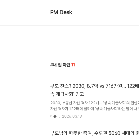
PM Desk
내 집 마련
11
부모 찬스? 2030, 8.7억 vs 716만원… 12
속 계급사회' 경고
2030, 부동산 자산 격차 122배… '상속 계급사회'의 현
자산 격차가 122배에 달하며 '상속 계급사회'라는 말이 나
균 8억 7천만원의 부동산 자산을 보유한 반면, 하위 20%
이슈
2026.03.18
는 부모 세대의 자산 이전 규모에 따라 자녀 세대의 삶이 
'숨만 쉬어도 80만원이 나간다'는 청년부터 '결혼 후 수원
감을 느끼는 청년까지, 같은 청년이라도 출발선이 다르다는
부모님의 따뜻한 증여, 수도권 5060 세대의 
산, 상위 20%는 8.7억, 하위 20%는 716만원국민일