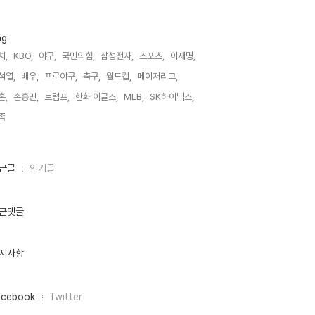
ag
치,
KBO,
야구,
국민의힘,
삼성전자,
스포츠,
이재명,
석열,
배우,
프로야구,
축구,
월드컵,
메이저리그,
혼,
손흥민,
트럼프,
한화 이글스,
MLB,
SK하이닉스,
족,
근글
인기글
근댓글
지사항
acebook
Twitter