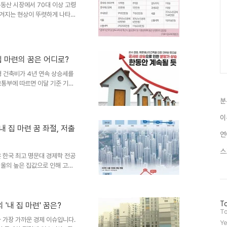
부동산 시장에서 70대 이상 고령
의 부동산 자..
당겨지는 현상이 뚜렷하게 나타나
집값으로 인해 자녀 세대가 내 집
 나서고 있기 때문입니다. 부동
수는 전월 대비 증가했으며, 특히
섰습니다. 이는 자녀의 주거 안정
집 마련의 꿈은 어디로?
됩니다. 수도권 집중 현상, 지
권에서 더욱 두드러지게 ..
형 건축비가 4년 연속 상승세를
교통부에 따르면 이달 기준 기본
 올랐습니다. 이는 2022년 3월
분
면 14.3% 상승했으며, 이는
진 셈입니다. 이러한 공사비 상승
이
미치고 있습니다. 강남 3구 넘어
 집 마련 꿈 좌절, 저출
상승은 서울 강남 3구(강남·서
연
내 새 아파트 분양가..
스
 한국 최고 명문대 경제학 전공
서울의 높은 집값으로 인해 고소
했습니다. 이 씨는 16년간 7번
4억 원대였던 주택 가격이 현재
는 단순히 추상적인 차트가 아닌,
방
To
율에 기름 붓는 부동산 시장블룸
'내 집 마련' 꿈은?
문
To
 및 출산율을 더욱 악화시켜 국
자
 가장 가까운 경제 이슈입니다.
Ye
고 진단했습니다. 인생의 중..