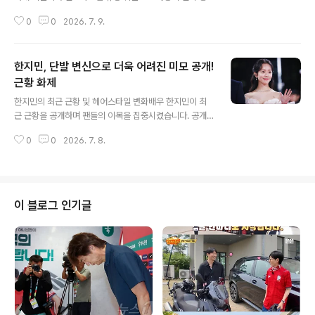
지되었던 경험을 공유했습니다. 이솔이는 검토 요청 후 계
0
0
2026. 7. 9.
정이 즉시 복구되었다고 설명했습니다. 갑작스러운 계정
정지 가능성에 당황스러움을 표현했습니다. 이솔이의 투병
경험과 이혼설 해명이솔이는 과거 여성 암 투병 사실을 뒤
한지민, 단발 변신으로 더욱 어려진 미모 공개!
늦게 고백하며 많은 이들의 응원을 받았습니다. 최근에는
가치관 차이에 대한 글로 인해 박성광과의 이혼설이 불거
근황 화제
글 내용
졌습니다. 그러나 이솔이는 이러한 이혼설을 직접 부인하
한지민의 최근 근황 및 헤어스타일 변화배우 한지민이 최
며 루머를 일축했습니다. 이솔이의 근황과 대중의 관심이
근 근황을 공개하며 팬들의 이목을 집중시켰습니다. 공개
솔이는 지난 2020년 박성광과 결혼하여 SBS 예능 '동상
된 사진 속에서 한지민은 단발 헤어스타일로 변신하여 한
이몽2'에 출연하며 인지도를 높였습니다. 현재도 암 치료
0
0
2026. 7. 8.
층 더 어려진 외모를 선보였습니다. 이는 특유의 사랑스러
를 병행하며 약을 복용 중인 것으로 알려졌..
움을 더욱 돋보이게 하며 많은 이들의 시선을 사로잡았습
니다. 한지민의 최근 작품 활동 및 차기작 소개한지민은 지
난해 드라마 ‘나의 완벽한 비서’와 ‘천국보다 아름다운’을
통해 시청자들에게 큰 사랑을 받았습니다. 또한 올해 JTB
이 블로그 인기글
C 토일드라마 ‘미혼남녀의 효율적 만남’에 출연했으며, 차
기작으로 디즈니+ 오리지널 시리즈 ‘코리언즈’를 선택했습
니다. 이는 다양한 장르를 넘나드는 폭넓은 연기 스펙트럼
을 보여주고 있습니다. 한지민의 변함없는 매력과 앞으로
의 활동 기대한지민은 커피차 음료를 ..