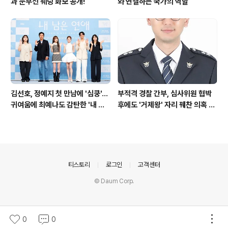
과 눈부신 웨딩 화보 공개!
와 연결하는 국가의 역할
김선호, 정예지 첫 만남에 '심쿵'…
부적격 경찰 간부, 심사위원 협박
귀여움에 최예나도 감탄한 '내 남
후에도 '거제왕' 자리 꿰찬 의혹 진
은 연애'
상 규명
의안내
티스토리
로그인
고객센터
© Daum Corp.
0
0