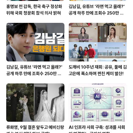
홍명보 전 감독, 한국 축구 정상화
김남길, 유튜브 '라면 먹고 올래?'
위해 국회 청문회 참석 의사 밝혀
공개 하루 만에 조회수 250만 돌
파하며 화제성 입증
김남길, 유튜브 '라면 먹고 올래?'
도깨비 10주년 재회: 공유, 풀메 김
공개 하루 만에 조회수 250만 돌
고은에 폭소하며 찐친 케미 발산!
파하며 화제성 입증
류화영, 9월 결혼 앞두고 예비신랑
AI 인프라 사회 구축: 성과를 사회