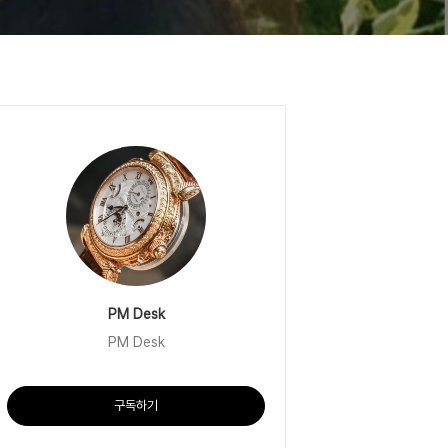
PM Desk
PM Desk
구독하기