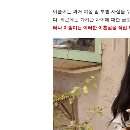
이솔이는 과거 여성 암 투병 사실을 
다. 최근에는 가치관 차이에 대한 글
러나 이솔이는 이러한 이혼설을 직접