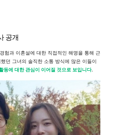
사 공개
 경험과 이혼설에 대한 직접적인 해명을 통해 근
개했던 그녀의 솔직한 소통 방식에 많은 이들이
활동에 대한 관심이 이어질 것으로 보입니다
.