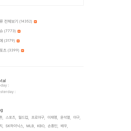
류 전체보기
(14352)
슈
(7773)
예
(3179)
포츠
(3399)
tal
day :
sterday :
ag
혼,
스포츠,
월드컵,
프로야구,
이재명,
윤석열,
야구,
치,
SK하이닉스,
MLB,
KBO,
손흥민,
배우,