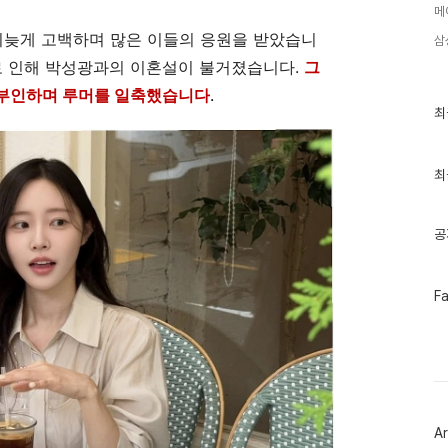
메
뒤늦게 고백하며 많은 이들의 응원을 받았습니
삼
로 인해 박성광과의 이혼설이 불거졌습니다.
그
 부인하며 루머를 일축했습니다
.
최
최
근
글
과
인
최
기
글
공
페
F
이
스
북
트
위
터
플
러
Ar
그