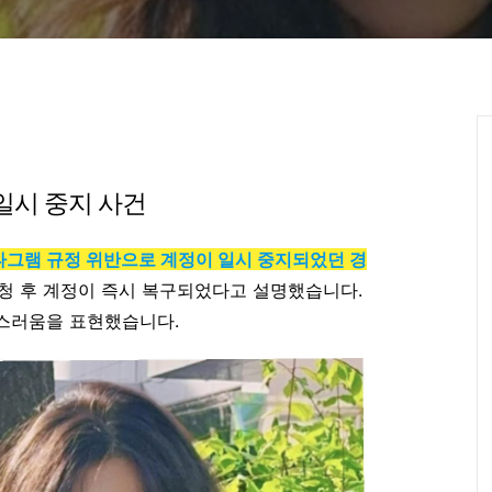
일시 중지 사건
타그램 규정 위반으로 계정이 일시 중지되었던 경
요청 후 계정이 즉시 복구되었다고 설명했습니다.
스러움을 표현했습니다.