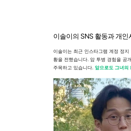
이솔이의 SNS 활동과 개인
이솔이는 최근 인스타그램 계정 정지
황을 전했습니다. 암 투병 경험을 공
주목하고 있습니다.
앞으로도 그녀의 