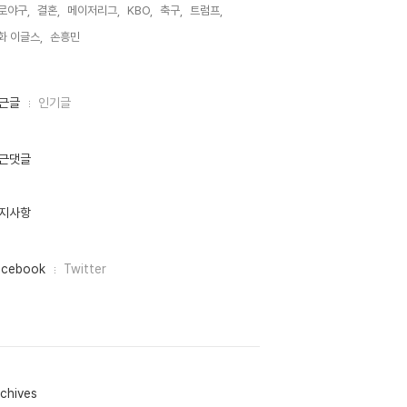
로야구,
결혼,
메이저리그,
KBO,
축구,
트럼프,
화 이글스,
손흥민,
근글
인기글
근댓글
지사항
acebook
Twitter
chives