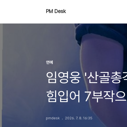
PM Desk
연예
임영웅 '산골총각
힘입어 7부작으
pmdesk
2026. 7. 8. 16:35