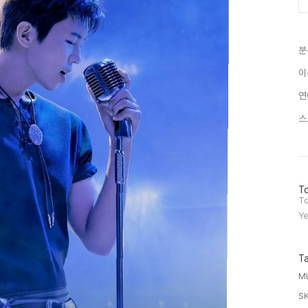
분
이
연
스
방
To
문
To
자
Ye
수
T
M
S