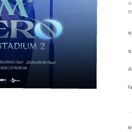
프
한
최
최
근
글
과
인
최
기
글
공
페
F
이
스
북
트
위
터
플
러
Ar
그