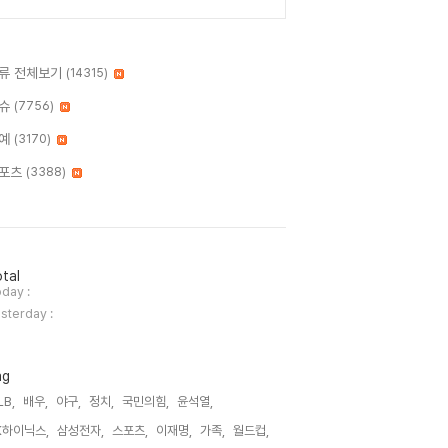
류 전체보기
(14315)
슈
(7756)
예
(3170)
포츠
(3388)
tal
day :
sterday :
ag
LB,
배우,
야구,
정치,
국민의힘,
윤석열,
K하이닉스,
삼성전자,
스포츠,
이재명,
가족,
월드컵,