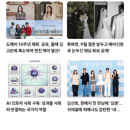
도깨비 10주년 재회: 공유, 풀메 김
류화영, 9월 결혼 앞두고 예비신랑
고은에 폭소하며 찐친 케미 발산!
과 눈부신 웨딩 화보 공개!
AI 인프라 사회 구축: 성과를 사회
김선호, 정예지 첫 만남에 '심쿵'…
와 연결하는 국가의 역할
귀여움에 최예나도 감탄한 '내 남
은 연애'