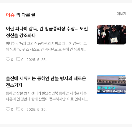
더보기
이슈
의 다른 글
이란 파나히 감독, 칸 황금종려상 수상... 도전
정신을 강조하다
글 내용
파나히 감독과 그의 작품이란의 자파르 파나히 감독이 그
의 영화 '잇 워즈 저스트 언 액시턴드'로 올해 칸 영화제에
서 가장 권위 있는 황금종려상을 수상했습니다. 파나히 감
0
0
2025. 5. 25.
독은 반정부, 반체제 활동으로 인해 오랜 기간 동안 탄압을
받아왔습니다. 그의 영화는 그가 겪은 어려움을 바탕으로
다채로운 사회적 메시지를 전달하며, 많은 이들에게 감동
울진에 세워지는 동해안 산불 방지의 새로운
을 주었습니다. 그는 수상 소감에서 '가장 중요한 건 나라의
자유'라고 강조하며, 도전을 두려워하지 말라는 메시지를
전초기지
글 내용
전했습니다. 영화제에서의 성취이번 수상으로 파나히 감독
동해안 산불 방지 센터의 필요성경북 동해안 지역은 아름
은 유럽 3대 영화제의 최고상을 모두 석권하게 되었습니
다운 자연 경관과 함께 산림이 풍부하지만, 이로 인해 대형
다. 칸 영화제는 세계에서 가장 권위 있는 영화제 중 하나
산불의 위험도 높습니다. 올해 3월 발생한 대형 산불로 인
로, 이 상은 감독의 뛰어난 창의력과 사회적 메시지를 담은
0
0
2025. 5. 25.
해 의성군의 산림이 잿더미가 되었고, 이는 지역 주민들에
작품을 인정하는 것입니다. 그의..
게 큰 피해를 안겼습니다. 이러한 상황에서 울진에 건립될
‘동해안산불방지센터’는 산불 발생 시 신속하게 대응할 수
있는 중요한 거점으로 자리 잡게 될 것입니다. 센터는 산림