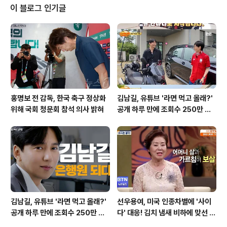
청과 지방자치단체 간의 협업을 통해 진화 장비를 효과적
이 블로그 인기글
으로 운영하며, 신속한 상황 대처를 할 수 있도록 할 예정입
니다. 통합 운영 센터의 설계 및 건축 과정‘동해안산불방지
센터’는 울진군 기성면 봉산리에 설계 및 건축이 진행되고
있으며, 내년 초 착공에 들어갑니다. 총 사업비는 86억50
00만원으로, 이 비용은..
홍명보 전 감독, 한국 축구 정상화
김남길, 유튜브 '라면 먹고 올래?'
위해 국회 청문회 참석 의사 밝혀
공개 하루 만에 조회수 250만 돌
파하며 화제성 입증
김남길, 유튜브 '라면 먹고 올래?'
선우용여, 미국 인종차별에 '사이
공개 하루 만에 조회수 250만 돌
다' 대응! 김치 냄새 비하에 맞선 통
파하며 화제성 입증
쾌한 이야기