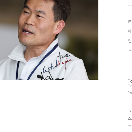
분
이
연
스
방
To
문
To
자
Ye
수
T
스
프