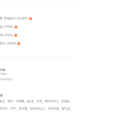
류 전체보기
(14289)
슈
(7742)
예
(3165)
포츠
(3381)
tal
day :
sterday :
ag
포츠,
배우,
이재명,
MLB,
가족,
메이저리그,
트럼프,
로야구,
야구,
윤석열,
SK하이닉스,
국민의힘,
월드컵,