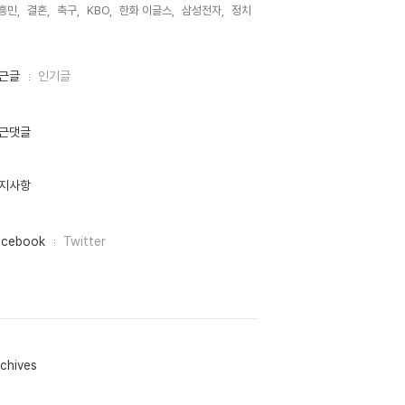
흥민,
결혼,
축구,
KBO,
한화 이글스,
삼성전자,
정치,
근글
인기글
근댓글
지사항
acebook
Twitter
chives