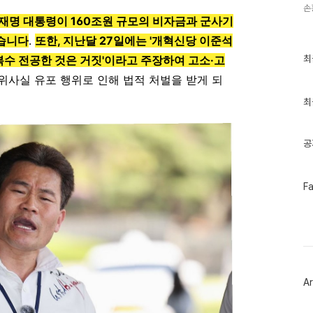
손
이재명 대통령이 160조원 규모의 비자금과 군사기
했습니다
.
또한, 지난달 27일에는 '개혁신당 이준석
최
최
수 전공한 것은 거짓'이라고 주장하여 고소·고
근
허위사실 유포 행위로 인해 법적 처벌을 받게 되
글
과
인
최
기
글
공
페
F
이
스
북
트
위
터
플
러
Ar
그
인