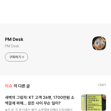
로그 정보
PM Desk
PM Desk
구독하기
더보기
이슈
의 다른 글
새벽의 그림자: KT 고객 26명, 1700만원 소
액결제 피해… 잠든 사이 무슨 일이?
글 내용
늦은 밤, 잠 못 이루는 불안: 소액결제 피해의 시작어둠이