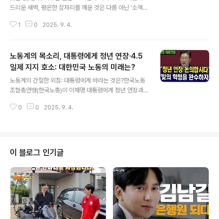
드리운 새벽, 평온한 잠자리를 깨운 것은 다름 아닌 '소액결
제 완료' 알림이었습니다. 광명시의 한 이통사 고객 26명
1
0
2025. 9. 4.
이 예상치 못한 피해를 입은 것입니다. 늦은 밤, 갑작스러운
문자 한 통에 잠에서 깨어난 피해자들은 수십만 원의 금액
이 모바일 상품권 구매 등으로 결제된 사실을 확인하고 충
노동계의 목소리, 대통령에게 정년 연장·4.5
격에 휩싸였습니다. 피해 규모는 총 1769만원에 달하며,
KT 통신사를 이용하는 고객들이 주요 피해 대상이 되었습
일제 지지 호소: 대한민국 노동의 미래는?
글 내용
니다. 이처럼 예상치 못한 소액결제 피해는 우리의 디지털
노동계의 간절한 외침: 대통령에게 바라는 것은?한국노동
생활에 드리운 그림자를 보여주는 듯합니다. 잠든 사이, 알
조합총연맹(한국노총)이 이재명 대통령에게 정년 연장과
수 없는 손길이 우리의 돈을 훔쳐간다는 불안감은 깊은 밤
주 4.5일제 도입에 대한 적극적인 관심과 지원을 요청했습
더욱 깊어집니다. 광명시를 덮친 그림자: 26명의 피해, 그
0
0
2025. 9. 4.
니다. 김동명 한국노총 위원장은 4일, 대통령과의 오찬 간
리고 수사 ..
담회에서 이러한 건의 사항을 전달하며, 초고령 사회를 대
비하고 노동자의 삶의 질을 향상시키기 위한 구체적인 방
안을 제시했습니다. 이는 단순히 노동계의 요구를 넘어, 대
한민국의 지속 가능한 발전을 위한 중요한 제언으로 해석
이 블로그 인기글
됩니다. 정년 연장, 늦출 수 없는 과제: 한국노총의 제안김
동명 위원장은 정년 연장과 관련하여 “초고령 사회로 진입
한 한국 사회의 미래를 위해 65세로 정년을 연장하는 것은
단 하루도 늦출 수 없는 과제”라고 강조했습니다. 그는 더
불어민주당을 중심으로 국회에서 노사..