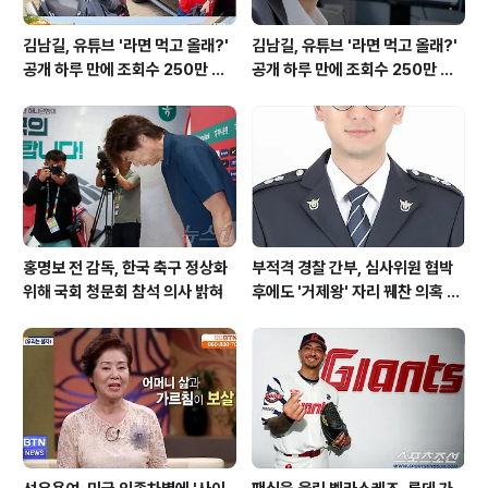
김남길, 유튜브 '라면 먹고 올래?'
김남길, 유튜브 '라면 먹고 올래?'
공개 하루 만에 조회수 250만 돌
공개 하루 만에 조회수 250만 돌
파하며 화제성 입증
파하며 화제성 입증
홍명보 전 감독, 한국 축구 정상화
부적격 경찰 간부, 심사위원 협박
위해 국회 청문회 참석 의사 밝혀
후에도 '거제왕' 자리 꿰찬 의혹 진
상 규명