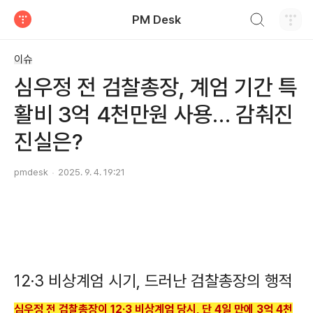
검색하기
PM Desk
티스토리
이슈
심우정 전 검찰총장, 계엄 기간 특
활비 3억 4천만원 사용… 감춰진
진실은?
pmdesk
2025. 9. 4. 19:21
12·3 비상계엄 시기, 드러난 검찰총장의 행적
심우정 전 검찰총장이 12·3 비상계엄 당시, 단 4일 만에 3억 4천