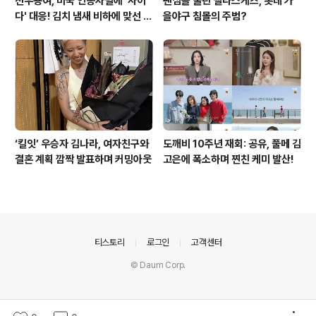
선우용여, 미국 인종차별에 '사이
팬심을 울린 벨라스케즈, 롯데 가
다' 대응! 김치 냄새 비하에 맞선 통
을야구 침몰의 주범?
쾌한 이야기
‘킬잇’ 우승자 김나라, 여자친구와
도깨비 10주년 재회: 공유, 풀메 김
결혼 계획 깜짝 발표하며 커밍아웃
고은에 폭소하며 찐친 케미 발산!
의안내
티스토리
로그인
고객센터
© Daum Corp.