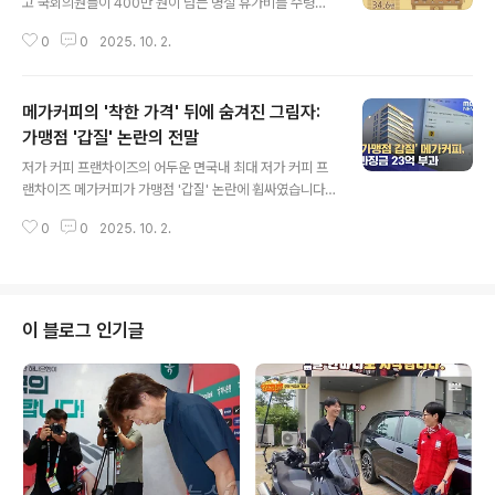
고 국회의원들이 400만 원이 넘는 명절 휴가비를 수령했
다는 소식이 전해지면서, 직장인들의 씁쓸한 마음을 자아
0
0
2025. 10. 2.
내고 있습니다. 이는 어려운 경제 상황 속에서 많은 국민들
이 떡값조차 제대로 받지 못하는 현실과 대비되어 더욱 큰
박탈감을 느끼게 합니다. 국회의원들의 휴가비는 관련 법
메가커피의 '착한 가격' 뒤에 숨겨진 그림자:
령에 따라 적법하게 지급되었지만, 국민들의 정서와는 괴
리가 있다는 지적이 이어지고 있습니다. 국회의원, 월급의
가맹점 '갑질' 논란의 전말
글 내용
60%에 달하는 휴가비 수령국회 사무처에 따르면, 국회의
저가 커피 프랜차이즈의 어두운 면국내 최대 저가 커피 프
원들은 명절 휴가비로 424만 7,940원을 받았습니다. 이
랜차이즈 메가커피가 가맹점 '갑질' 논란에 휩싸였습니다.
는 월 봉급액의 60%를 지급하는 일반 공무원 수당 규정에
'착한 가격'으로 사랑받던 브랜드의 이면에 숨겨진 충격적
따른 것으로, 올해 국회의원 연봉이 약 1억 5,700만 원임
0
0
2025. 10. 2.
인 실태가 드러나면서, 소비자들의 실망과 비판이 쏟아지
을 고려하면 상당한 액수입니다...
고 있습니다. 이번 사건은 프랜차이즈 업계의 고질적인 문
제점을 다시 한번 수면 위로 드러냈습니다. 기프티콘 수수
료 떠넘기기: 가맹점주들의 눈물메가커피 가맹본부 앤하우
스는 기프티콘 판매금의 11%에 달하는 수수료를 가맹점주
이 블로그 인기글
들에게 몰래 떠넘겼습니다. 2016년 8월부터 시작된 이 수
수료 부과는 점주들이 4년이나 지난 후에야 인지하게 되었
습니다. 추승일 메가MGC커피 가맹점주는 수수료 내역 공
개를 요구했지만, 본사로부터 제대로 된 답변을 받지 못했
다고 밝혔습니다. 이로 인해 확인된 피해..