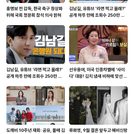
홍명보 전 감독, 한국 축구 정상화
김남길, 유튜브 '라면 먹고 올래?'
위해 국회 청문회 참석 의사 밝혀
공개 하루 만에 조회수 250만 돌
파하며 화제성 입증
김남길, 유튜브 '라면 먹고 올래?'
선우용여, 미국 인종차별에 '사이
공개 하루 만에 조회수 250만 돌
다' 대응! 김치 냄새 비하에 맞선 통
파하며 화제성 입증
쾌한 이야기
도깨비 10주년 재회: 공유, 풀메 김
류화영, 9월 결혼 앞두고 예비신랑