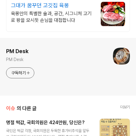
그대가 꿈꾸던 고깃집 육몽
육몽만의 특별한 술과, 공간, 시그니처 고기
로 왕을 모시듯 손님을 대접합니다
로그 정보
PM Desk
PM Desk
구독하기
더보기
이슈
의 다른 글
명절 떡값, 국회의원은 424만원, 당신은?
글 내용
국민은 떡값 걱정, 국회의원은 두둑한 휴가비추석을 앞두