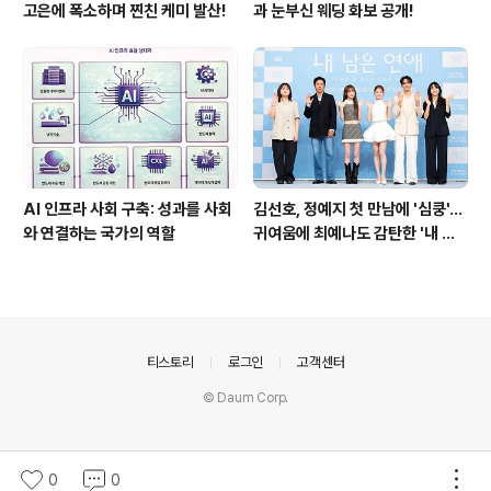
고은에 폭소하며 찐친 케미 발산!
과 눈부신 웨딩 화보 공개!
AI 인프라 사회 구축: 성과를 사회
김선호, 정예지 첫 만남에 '심쿵'…
와 연결하는 국가의 역할
귀여움에 최예나도 감탄한 '내 남
은 연애'
의안내
티스토리
로그인
고객센터
© Daum Corp.
0
0