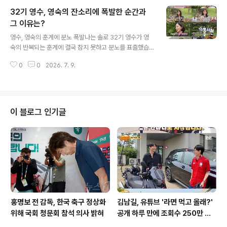
재혼설에 대한 지연수의 솔직한 심경이 드러났습니다. 과
32기 영수, 영숙의 잔소리에 폭발한 순간과
거 결혼 생활과 현재 상황지연수는 지난 2014년 11세 연
하인 그룹 유키스 출신 일라이와 결혼하여 슬하에 아들을
그 이유는?
글 내용
두었으나, 2020년 파경을 맞이했습니다. 현재 아들은 지
영수, 영숙의 훈계에 분노 폭발나는 솔로 32기 영수가 영
연수가 양육하고 있는 것으로 알려졌습니다. 한편, 지연수
숙의 반복되는 훈계에 결국 참지 못하고 분노를 표출했습
의 전 남편인 일라이는 최근 비연예인과 재혼 소식을 전했
니다. 영숙은 영수에게 술을 마시지 않고 대화하기를 원했
습니다. 이러한 배경 속에서 지연수를 둘러싼 재혼설이 제
0
0
2026. 7. 9.
지만, 영수는 랜덤 데이트 중 반주를 하며 저녁을 먹었습니
기되었습니다. 재혼설에 대한 대중..
다. 이에 영숙은 크게 실망감을 표현했습니다. 술자리 대화
와 오해의 전말영숙은 술을 마시고 하는 대화는 진심으로
듣지 않는다고 분명히 이야기했음에도 영수가 술을 마신
것에 대해 서운함을 토로했습니다. 영수는 시점에 대한 확
이 블로그 인기글
인이 부족했다고 해명했지만, 영숙은 중요한 날 술 없이 대
화하자는 자신의 요청을 영수가 전혀 신경 쓰지 않았다고
지적했습니다. 결국 터져 나온 영수의 속마음반복되는 영
숙의 잔소리에 영수의 표정은 점점 굳어졌습니다. 결국 영
수는 자신이 그렇게 큰 잘못을 저지..
홍명보 전 감독, 한국 축구 정상화
김남길, 유튜브 '라면 먹고 올래?'
위해 국회 청문회 참석 의사 밝혀
공개 하루 만에 조회수 250만 돌
파하며 화제성 입증