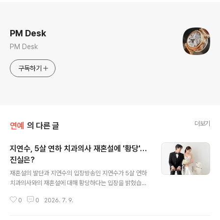
로그 정보
PM Desk
PM Desk
구독하기
더보기
연예
의 다른 글
지연수, 5살 연하 치과의사 재혼설에 '황당'…
진실은?
글 내용
재혼설의 발단과 지연수의 입장방송인 지연수가 5살 연하
치과의사와의 재혼설에 대해 황당하다는 입장을 밝혔습니
다. 한 네티즌이 위키백과에 기재된 재혼 사실을 언급하며
0
0
2026. 7. 9.
질문하자, 지연수는 직접 보지도 못한 사람과 결혼할 수 있
는 신기한 세상이라며 이를 부인했습니다. 이로써 불거진