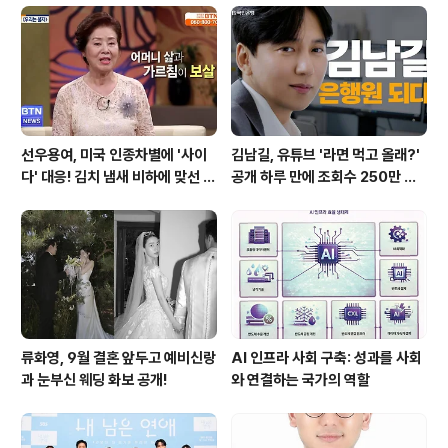
선우용여, 미국 인종차별에 '사이
김남길, 유튜브 '라면 먹고 올래?'
다' 대응! 김치 냄새 비하에 맞선 통
공개 하루 만에 조회수 250만 돌
쾌한 이야기
파하며 화제성 입증
류화영, 9월 결혼 앞두고 예비신랑
AI 인프라 사회 구축: 성과를 사회
과 눈부신 웨딩 화보 공개!
와 연결하는 국가의 역할