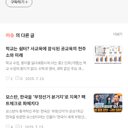
구독하기
더보기
이슈
의 다른 글
학교는 쉼터? 사교육에 잠식된 공교육의 현주
소와 미래
글 내용
학교 수업, 흥미를 잃다세종시에 사는 중2 민주(가명)는 학
교 수업에 흥미가 없다. 수학과 영어, 과학 같은 주요 과목
일수록 지루하다. 수업은 딱 평균 학생에게 맞춰 진행된다.
2
0
2025. 7. 23.
민주에겐 수업이 너무 쉬워 딴 생각으로 시간을 보낸다. 민
주는 “학교는 그냥 머무는 곳, 진짜 공부는 학원에서”라고
말했다. 학원, 또 다른 계급 사회민주가 다니는 학원들에는
모스탄, 한국을 '부정선거 본거지'로 지목? 팩
계급이 있다. 최상단에 의대반이 있고 스카이반, 인(in)서울
반 순이다. 대학 서열을 그대로 옮겨 왔다. 다른 대형 학원
트체크로 파헤치다
글 내용
들도 비슷하다. 수준별 학급 편성은 기본이고, 정기 시험 뒤
모스탄의 충격적인 주장: 한국은 '부정선거'의 온상?최근
학급을 이동한다. 학부모에겐 학생 성취 수준을 하루, 일주
한국을 방문한 모스탄이라는 인물이 '한국이 세계 부정선
일, 월 단위로 피드백한다. 사교육, 공교육을 압도하다공교
거의 본거지'라는 주장을 펼치면서 논란이 일고 있습니다.
육은 사교육에 완패하고 있다. 통계가 잘 보여준다. 2..
4
1
2025. 7. 23.