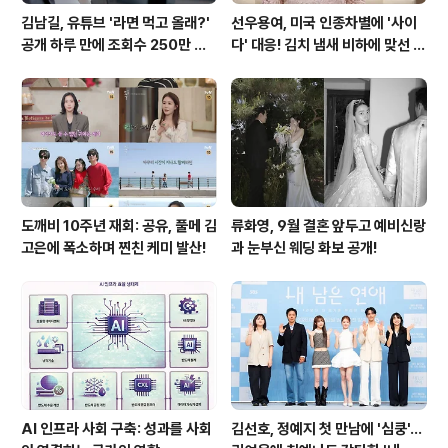
김남길, 유튜브 '라면 먹고 올래?'
선우용여, 미국 인종차별에 '사이
공개 하루 만에 조회수 250만 돌
다' 대응! 김치 냄새 비하에 맞선 통
파하며 화제성 입증
쾌한 이야기
도깨비 10주년 재회: 공유, 풀메 김
류화영, 9월 결혼 앞두고 예비신랑
고은에 폭소하며 찐친 케미 발산!
과 눈부신 웨딩 화보 공개!
AI 인프라 사회 구축: 성과를 사회
김선호, 정예지 첫 만남에 '심쿵'…