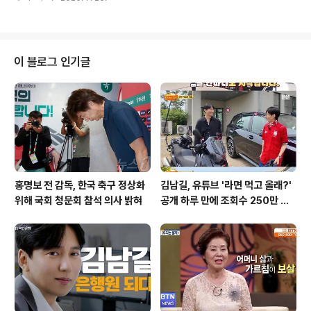
그는 극우 성향 단체의 집회에 참석하여 윤석열 대통령 석
방을 요구하는 구호에 맞춰 주먹을 흔드는 등, 자신의 주장
을 굽히지 않았습니다. 모스탄은 허위사실 공표 혐의로 고
발되었음에도 불구하고, 한국을 '부정선거의 본거지'로 지
목하며 음모론을 제기했습니다. 그의 주장에 따르면, 한국
이 블로그 인기글
에 본부를 둔 국제 선거기관이 각국의 부정선거를 기획하
고 있으며, 중국 공산당과 미국 좌파가 이 기관과 한국 선관
위를 지원하고 있다는 것입니다. 이러한 주장은 과연 사실
일까요? 팩트체크를 통해 모스탄의 주장을 자세히 살펴보
겠습니다. 모스탄의 주장의 핵심: A-..
홍명보 전 감독, 한국 축구 정상화
김남길, 유튜브 '라면 먹고 올래?'
위해 국회 청문회 참석 의사 밝혀
공개 하루 만에 조회수 250만 돌
파하며 화제성 입증