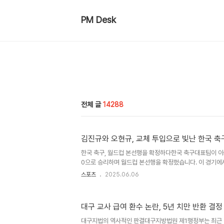
PM Desk
전체 글
14288
김진규와 오현규, 교체 투입으로 빛난 한국 축
한국 축구, 월드컵 본선행을 확정하다한국 축구대표팀이 아
0으로 승리하며 월드컵 본선행을 확정했습니다. 이 경기에
첫 골을 넣으며 팀의 기세를 올렸고, 후반 37분에는 오현규
스포츠
2025.06.06
끌었습니다. 이번 경기에서 홍명보 감독은 손흥민을 엔트리
시도했습니다. 후반 교체 투입된 김진규와 오현규가 득점에
성을 다시 한번 입증했습니다. 김진규, 결정적인 선제골로 
대구 교사 급여 환수 논란, 5년 치만 반환 결정
라크의 강한 압박에 고전했지만, 후반 18분 김진규가 예
며 분위기를 전환했습니다. 김진규의 골은 문선민의 크로스
대구지법의 역사적인 판결대구지방법원 제1행정부는 최근