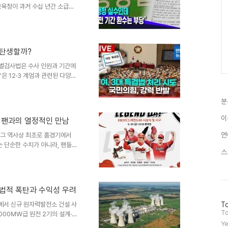
교육청이 과거 수십 년간 소급해
과다 지급된 급여의 환수에 대한
로 인해 발생한 불합리한 상황을
이유재판부는 과다·과소 지급된
를 통일적으로 5년으로 적용하는
 탄생할까?
 밝혔습니다. 이는 교사들에게
 이러한 결정은 교사들에게 법적
특별검사법은 수사 인원과 기간에
'은 12·3 계엄과 관련된 다양한
명품 가방 수수 및 건진법사 관련
열 전 대통령을 포함한 사건 관계
분
. 이러한 방대한 수사 대상에 맞
검은 최대 205명, 채 상병 특검
이
! 팬과의 열정적인 만남
있는 구조입니다. 수사 기간도 역
이..
연
리그 역사상 최초로 홈경기에서
는 단순한 수치가 아니라, 팬들과
스
화생명볼파크에서 열린 KT 위즈
원을 반영합니다. 김승연 한화그
 감사를 전했습니다. 지난해부터
시즌 이미 세 번째 방문을 기록했
 법적 폭탄과 수익성 우려
단순히 수치적 성과에 그치지 않
 사랑과 지지를 아낌없이 표현하
방
에서 신규 원자력발전소 건설 사
To
문
To
1000㎿급 원전 2기의 설계·구
자
 연료를 공급하는 업무를 포함합니
Ye