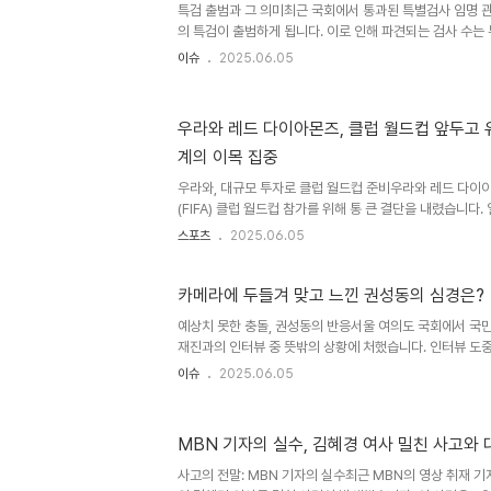
수 시장YMTC와 CXMT는 각각 300단 낸드 제품과 4
특검 출범과 그 의미최근 국회에서 통과된 특별검사 임명 관
개발..
의 특검이 출범하게 됩니다. 이로 인해 파견되는 검사 수는 
울중앙지검 소속 검사 수의 절반을 넘는 규모입니다. 법조계
이슈
2025.06.05
대통령 부부를 전담하는 검찰청이 신설되는 셈"이라고 평가하
'국정 농단 특검'의 6배에 달하는 숫자로, 초대형 사정정
고 있습니다. 특검의 출범은 과거의 검사 수사와는 차원이 
우라와 레드 다이아몬즈, 클럽 월드컵 앞두고 
될 가능성을 시사합니다. 비상계엄 수사 진행 상황현재 경
계의 이목 집중
국무총리, 최상목 전 기획재정부 장관, 이상민 전 행정안전부
우라와, 대규모 투자로 클럽 월드컵 준비우라와 레드 다이
(FIFA) 클럽 월드컵 참가를 위해 통 큰 결단을 내렸습니다.
면, 우라와는 지난 시즌 J2리그 득점왕을 차지한 코모리 
스포츠
2025.06.05
적료는 약 1억 엔, 즉 9억 6천만 원에 달할 것으로 보이며,
코모리는 프로 데뷔 후 J2리그에서 38경기 23골 3도움을
선정된 바 있습니다. 이러한 성과 덕분에 그의 영입은 우라
카메라에 두들겨 맞고 느낀 권성동의 심경은?
될 것으로 기대됩니다. 코모리 히이로, 유럽에서의 경험과
예상치 못한 충돌, 권성동의 반응서울 여의도 국회에서 국
난 성적을 거둔 후, 올겨울 신트트라위던 VV로 임대 이적하
재진과의 인터뷰 중 뜻밖의 상황에 처했습니다. 인터뷰 도중,
소리치며 카메라와 부딪혔습니다. 이 사건은 그의 발언과 
이슈
2025.06.05
었습니다. 권성동은 사건 직후 '카메라에 두들겨 맞았다!'
이면에는 대선 패배에 대한 책임론과 같은 중대한 논의가 
치적 긴장감 속에서의 작은 사건이 어떻게 큰 이슈로 번질
MBN 기자의 실수, 김혜경 여사 밀친 사고와
다. 권성동의 발언과 정치적 맥락권성동 원내대표는 인터뷰
질문을 받으며, '나는 그런 얘기한 적이 없다'고 강하게 부
사고의 전말: MBN 기자의 실수최근 MBN의 영상 취재 기