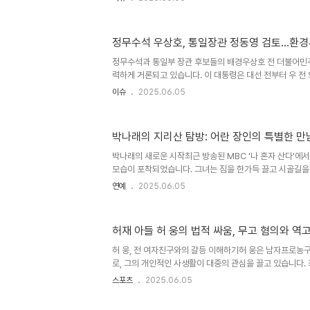
다. 체코 정부가 2020년 원전 건설 계획을 밝힌 이후, 
자로 선정되었으나, 웨스팅하우스와 프랑스 전력공사(EDF
었습니다. 법적 쟁점이 남아있지만, 한수원은 최근 전자서
정무수석 우상호, 통일장관 정동영 검토…환경
적 쟁점과 EU의 반격계약 서명이 법적 걸림돌을 모두 해소
다. EDF는 한수원을 역외보조금 규정 위반 혐의로 유럽연
정무수석과 통일부 장관 후보들의 배경우상호 전 더불어민
다..
력하게 거론되고 있습니다. 이 대통령은 대선 전부터 우 전
으로 알려져 있습니다. 그는 박근혜 대통령 탄핵 당시 민
이슈
2025.06.05
수행했으며, 보수 정당과의 소통에서도 능력을 발휘해 왔습
수석으로서의 적임자인 이유입니다. 통일부 장관으로는 정동
는 과거 통일부 장관과 NSC 상임위원장을 역임한 바 있습니
박나래의 지리산 탐방: 어란 장인의 특별한 만
적 경륜이 풍부하여 현재의 복잡한 정세에서 중요한 역할을 
환경부 장관 후보 및 그 중요성환경부 장관 후보로는 김성환
박나래의 새로운 시작최근 방송된 MBC '나 혼자 산다'에
는 이 ..
모습이 포착되었습니다. 그녀는 짐을 한가득 끌고 시골길을
니다. 이 방송에서는 박나래가 '어란 장인'으로 불리는 양
연예
2025.06.05
방문하는 모습이 담겼습니다. 박나래는 '너무 해보고 싶었어
러냈습니다. 특히, '어란'은 숭어알을 말린 요리로, 예로부
다. 박나래가 '어란 장인'에게 배우는 과정은 시청자들에게
허재 아들 허 웅의 법적 싸움, 무고 혐의와 역
어란 만들기, 그 특별한 순간박나래는 '어란 장인'과의 만
'작품을 만드는 느낌이었다'고 표현했습니다. 그녀는 전투복 
허 웅, 전 여자친구와의 갈등 이해하기허 웅은 남자프로농구
로, 그의 개인적인 사생활이 대중의 관심을 끌고 있습니다.
한 전 여자친구 A씨의 법률 대리인을 무고교사 혐의로 고
스포츠
2025.06.05
부족으로 이를 무혐의로 종결했습니다. 이 사건은 그가 A
를 주장하며 시작되었습니다. 이러한 복잡한 법적 상황은 허