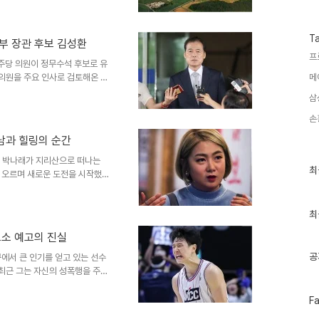
수
한수원은 지난해 7월 우선협상대상
)의 이의 제기로 계약이 지연되
명으로 계약을 체결했습니다. 법
T
부 장관 후보 김성환
한 것이 아니라는 점이 문제입니
프
합(EU) 집행위원회에 제소했습니
주당 의원이 정무수석 후보로 유
 의원을 주요 인사로 검토해온 것
메
주당 원내대표로서 중요한 역할을
삼
니다. 이러한 경험은 그가 정무
영 의원이 검토되고 있으며, 그
손
다. 이처럼 두 인물 모두 정치
남과 힐링의 순간
할 수 있을 것으로 기대됩니다.
 의원이 거론되고 있습니다. 그
서 박나래가 지리산으로 떠나는
최
최
 오르며 새로운 도전을 시작했습
근
재중 셰프를 만나기 위해 지리산에
글
요'라는 말로 그녀의 열정을 드
과
인
최
터 귀한 음식으로 여겨져 왔습니
기
 많은 기대감을 안겨줄 것입니다.
고소 예고의 진실
글
남에서 요리를 단순한 작업이 아닌
같은 작업복으로 완전 무..
공
에서 큰 인기를 얻고 있는 선수
 최근 그는 자신의 성폭행을 주장
소했으나, 서울 강남경찰서는 증거
씨로부터 3억원의 공갈미수 혐의
페
F
이
 웅의 명성과 커리어에 큰 영향