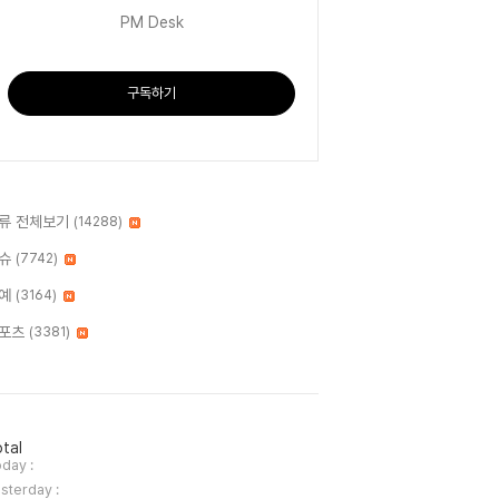
PM Desk
구독하기
류 전체보기
(14288)
슈
(7742)
예
(3164)
포츠
(3381)
tal
day :
sterday :