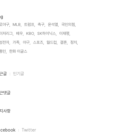
ag
로야구,
MLB,
트럼프,
축구,
윤석열,
국민의힘,
이저리그,
배우,
KBO,
SK하이닉스,
이재명,
성전자,
가족,
야구,
스포츠,
월드컵,
결혼,
정치,
흥민,
한화 이글스,
근글
인기글
근댓글
지사항
acebook
Twitter