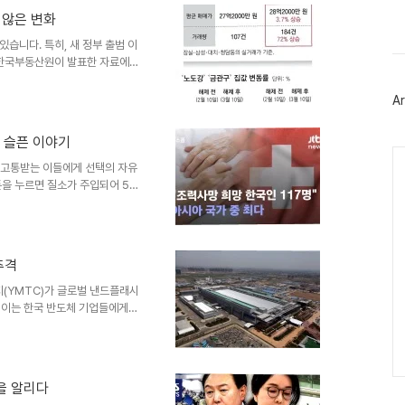
스
은 지난해 여름, 전 여자친구 A씨
북
 않은 변화
했습니다. 그는 A씨의 행동이 단
트
공격이라고 느꼈습니다. A씨..
습니다. 특히, 새 정부 출범 이
위
터
 한국부동산원이 발표한 자료에
플
.16%에서 더 커진 상승폭을 보였
러
 허가구역 확대에도 불구하고 지
Ar
그
 달하며, 이는 지난주 0.37%
인
예상했던 것과는 다르게 집값 상
진 슬픈 이야기
제의 영향토지거래 허가구역의 확
Ca
치는 집값 상승을 억제하기..
는 고통받는 이들에게 선택의 자유
튼을 누르면 질소가 주입되어 5분
지원 단체 '더 라스트 리조
용 사례로 주목받았습니다. 그는
으로 활동하며, 생명과 죽음에 대
 선택최근 독일에서 '더 라스트
추격
 소식이 전해졌습니다. 그의 사
더욱 촉발시키고 있습니다. 빌레
(YMTC)가 글로벌 낸드플래시
 이는 한국 반도체 기업들에게
 고려할 때, 가까운 미래에 SK
 있습니다. 또한, D램 시장에
에 오르며 15년간 지속된 ‘3
국 기업들에게 위기감을 조성하고
을 알리다
니다. 중국 기업의 기술력과 내