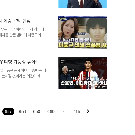
다'고 말했습니다. 이러한 발언
더욱 민주적인 방향으로 이끌고자
율투표의 필요성조경태 의원은 3
리 이중구'의 민낯
 철회하고 자율투표로 전환할 것
제한될 것이 아니라, 의원 개인의
 무는 그날 이야기’에서 강다니
피해자를 만든 발바리 이중구의 충
전 지역에서 시작되어 청주를 거
대까지 다양하여 그 충격은 이루
 함께 이중구를 검거하기 위한
의 고통과 감정발바리 이중구의
우디행 가능성 높아!
 상처를 남겼습니다. 피해자 중
해 그들은 죄책감까지 느껴야 했
새 유니폼을 공개하며 손흥민을 메
이 높아질 것이라는 의견이 제기
는 상황입니다. 최근 영국 BBC
다고 보도했습니다. BBC는 축
로, 손흥민의 이적 가능성을 다
 사우디 구단들의 관심, 현실로
스타 선수들을 영입하는 데 막대
글로벌 스타로, 이러한 흐름에서
657
658
659
660
···
715