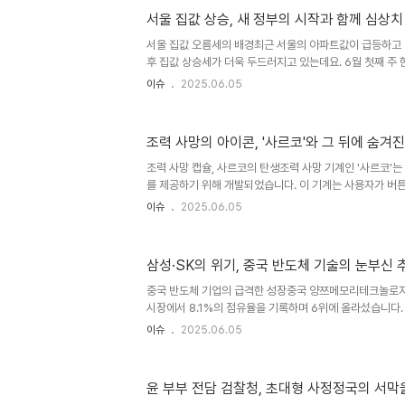
을 미칠 수 있습니다. 법적 싸움의 배경과 A씨의 주장허 웅
서울 집값 상승, 새 정부의 시작과 함께 심상치
가 자신의 사생활을 폭로하며 금전적인 요구를 했다고 주장
순한 고소가 아닌, 자신에게 큰 타격을 주기 위한 의도적인 
서울 집값 오름세의 배경최근 서울의 아파트값이 급등하고 있
후 집값 상승세가 더욱 두드러지고 있는데요. 6월 첫째 주
따르면, 서울 아파트값은 지난주 대비 0.19% 상승하며, 0
이슈
2025.06.05
습니다. 이러한 상승세는 3월 24일부터 시행된 토지거래
속되고 있습니다. 송파구의 경우, 아파트값 상승률이 0.5%에
에서 큰 폭으로 증가한 수치입니다. 이는 많은 전문가들이 
조력 사망의 아이콘, '사르코'와 그 뒤에 숨겨
승이 계속될 가능성을 시사하고 있습니다. 토지거래 허가
대는 강남 3구와 용산구 전역에 걸쳐 시행되었습니다. 이 조
조력 사망 캡슐, 사르코의 탄생조력 사망 기계인 '사르코'
를 제공하기 위해 개발되었습니다. 이 기계는 사용자가 버
내에 사망하게 하는 방식으로 작동합니다. 독일의 조력 사망 
이슈
2025.06.05
트'의 플로리안 빌레트 대표는 이러한 기계의 대표적인 사
2022년까지 조력 사망 지원 단체 '디그니타스'의 대변인
한 깊은 고민을 안고 있던 전문가였습니다. 빌레트의 비극적
삼성·SK의 위기, 중국 반도체 기술의 눈부신 
리조트'의 플로리안 빌레트 대표가 스스로 목숨을 끊었다는
망은 조력 사망의 윤리와 법적 문제에 대한 사회적 논의를 
중국 반도체 기업의 급격한 성장중국 양쯔메모리테크놀로지
트..
시장에서 8.1%의 점유율을 기록하며 6위에 올라섰습니다.
큰 충격을 주고 있습니다. 업계에서는 YMTC의 성장 속도를
이슈
2025.06.05
하이닉스와 마이크론과 어깨를 나란히 할 것이라고 예상하고
서도 창신메모리테크놀로지(CXMT)가 4%의 점유율로 4위
강 체제’에 균열을 예고하고 있습니다. 이러한 변화는 한
윤 부부 전담 검찰청, 초대형 사정정국의 서막
있으며, 반도체 시장의 판도가 뒤바뀔 가능성이 커지고 있습