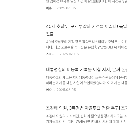
회피..
인 김혜경 여사를 밀친 사건이 발생했습니다. 이 사건은 3일 
내외가 시민들과 인사를 나누는 상황에서 일어났습니다. 기
이슈
2025.06.05
가던 중 김 여사를 unintentionally 밀치는 상황이 발
히 담겼습니다. MBN은 해당 사건에 대해 공식 사과하며, 
가이드라인을 정비할 것을 약속했습니다. 이러한 조치들은 
40세 호날두, 포르투갈의 기적을 이끌다! 독일
기 위해 필요합니다. 대통령실의 반응과 향후 대책대통령실
진출
상황에서 발생한 일임을 이해한다고 밝혔습니다. 그러나 앞으
40세 호날두의 기적 같은 활약크리스티아누 호날두는 여전
니다. 최근 포르투갈 축구팀은 유럽축구연맹(UEFA) 네이
을 상대로 2-1로 역전승하며 결승에 진출했습니다. 전반전
스포츠
2025.06.05
끝났지만, 후반전에서 호날두의 결정적인 골이 포르투갈의 
분, 멘데스의 크로스를 정확히 받아낸 호날두는 침착하게 골
중한 역전골을 선사했습니다. 포르투갈의 전술과 선수 구성
대통령실의 미등록 기록물 이첩 지시, 은폐 논
사용하여 공격적인 플레이를 펼쳤습니다. 네투, 호날두, 트
대통령실의 새로운 지시대통령실이 소속 직원들에게 윤석열 
끌며 강력한 전력을 자랑했습니다. 독일은 3-4-2-1 포
하라는 지시를 내린 사실이 확인되었습니다. 이 지시는 대
..
령의 요청에 따른 것으로, 이미 이관이 완료된 윤 정부의 
이슈
2025.06.05
등록 기록물은 공공에서 생산되거나 접수한 정보 중 관리 
의미하며, 이는 과거의 정권에서도 종종 발생했던 일입니다.
는 행정관들에게 윤 정부 기록물 이첩 업무가 내려온 게 맞다
조경태 의원, 3특검법 자율투표 전환 촉구! 
진 배경에는 대통령 기록물 은폐 논란이 자리하고 있음을 
생산량윤석열 정부의 대통령실에서 생산된 웹 기록물의 수는 
조경태 의원의 기자회견, 변화의 필요성을 강조하다오늘 조
통령기록..
기자들과의 만남에서 권성동 원내대표의 사퇴에 대해 '만시
새로운 변화의 필요성을 강조했습니다. 그는 현 여당의 3특