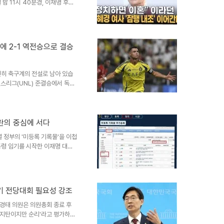
밤 11시 40분경, 이재명 후보
자가 이 대통령에게 가까이 다가
생했으며, 이는 생중계 화면에 고스란
앞으로의 안전 교육과 영상 취재
향후 유사 사건의 재발을 방지하
에 2-1 역전승으로 결승
은 MBN의 사과에 대해 긴박한
로의 취재 과..
히 축구계의 전설로 남아 있습
션스리그(UNL) 준결승에서 독일
은 치열한 신경전 속에 0-0으로
승리를 이끌었습니다. 후반 22
문 안으로 밀어 넣으며 팀에 귀
포르투갈은 4-3-3 포메이션을
란의 중심에 서다
린캉, 그리고 브루노가 공격을 이
정부의 '미등록 기록물'을 이첩
메이션을 통해 수비를 강화했지만,
통령 임기를 시작한 이재명 대통
기록물과는 별개로 진행됩니다. 미
시스템에 입력되지 않은 문서를
 대통령실 관계자는 '일하고 있
'고 전하며, 이런 지시가 내려
조기 전당대회 필요성 강조
암시했습니다. 역대 최소 기록물
총 3만7818건으로, 이는 대
경태 의원은 의원총회 종료 후
지탄이지만 순리'라고 평가하며,
검법 처리에 대한 반대 입장을