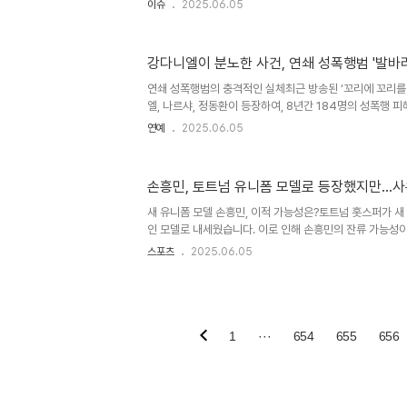
이슈
2025.06.05
밝히며, '철회하고 자유투표로 전환해주기를 당에 요청드린
은 조경태 의원이 정치적 상황을 분석하고, 당의 결정을 
하는 의지를 보여줍니다. 3특검법, 여당의 반대 의견과 자
강다니엘이 분노한 사건, 연쇄 성폭행범 '발바
특검법에 대한 여당의 반대 당론이 정해진 상황에서, 이를
을 강력히 요청했습니다. 그는 정치적 결정이 당론에 의해 
연쇄 성폭행범의 충격적인 실체최근 방송된 ‘꼬리에 꼬리를
판단에 ..
엘, 나르샤, 정동환이 등장하여, 8년간 184명의 성폭행 
격적인 실체를 공개하였습니다. 이 사건은 1999년부터 대
연예
2025.06.05
쳐 전국으로 확산된 연쇄 범죄로, 피해자는 10대부터 40
말할 수 없습니다. 방송에서는 피해자들의 생생한 이야기와
경찰의 노력과 비하인드 스토리가 전해졌습니다. 피해자들
손흥민, 토트넘 유니폼 모델로 등장했지만…사
범행은 단순한 범죄를 넘어 피해자들에게 평생 지울 수 없는
에는 협박에 의해 친구를 불러낸 경우도 있었으며, 이로 인
새 유니폼 모델 손흥민, 이적 가능성은?토트넘 홋스퍼가 
습니다...
인 모델로 내세웠습니다. 이로 인해 손흥민의 잔류 가능성
되었지만, 구단은 여전히 그의 매각을 심각하게 고려하고 있
스포츠
2025.06.05
는 손흥민에게 사우디아라비아 구단들의 관심이 집중되고 있
구 팬들 사이에서 비피셜로 불릴 만큼의 신뢰도를 가진 매체
룬 점은 그의 사우디행이 단순한 추측이 아님을 시사합니다.
다가오다사우디아라비아의 구단들은 최근 몇 년간 유럽의 
한 자본력을 보여주었습니다. 손흥민은 아시아를 대표하는 
1
···
654
655
656
자연스럽게..