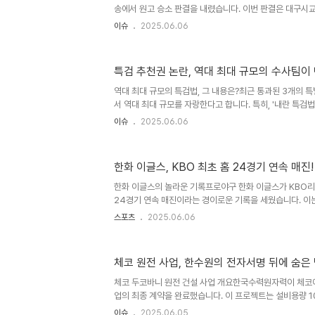
함은 팀 ..
송에서 원고 승소 판결을 내렸습니다. 이번 판결은 대구시
요구한 교사 급여 환수 시효를 '최근 5년'으로 제한하며, 
이슈
2025.06.06
법적 안정성을 높이고 있습니다. 이는 과거 호봉 획정 오류
바로잡는 중요한 사례로 평가받고 있습니다. 법원의 결정 
보수 조정에 대해 형평성의 필요성을 강조하며, 소멸시효
특검 추천권 논란, 역대 최대 규모의 수사팀이
것이 양측의 이해관계를 조절할 수 있는 합리적 방안이라고
예측하기 어려운 경제적 부담을 덜어주기 위한 조치입니다.
역대 최대 규모의 특검법, 그 내용은?최근 통과된 3개의 
안정성을 제공..
서 역대 최대 규모를 자랑한다고 합니다. 특히, '내란 특검법
범죄 행위를 포함하여 11가지 범죄를, '김건희 특검법'은 
이슈
2025.06.06
의혹 등을 포함한 16가지, 그리고 '채 상병 특검법'은 윤석
자들의 은폐 의혹 등 8가지를 수사 대상으로 삼고 있습니다
춰, 내란 특검은 최대 267명의 인원이 투입되고, 김건희 특
한화 이글스, KBO 최초 홈 24경기 연속 매진
은 105명으로 구성되어 최대 577명이 수사에 참여할 수 
대급, 과거 사례와 비교해보면?수사 기간 또한 국정농단 특검
한화 이글스의 놀라운 기록프로야구 한화 이글스가 KBO
24경기 연속 매진이라는 경이로운 기록을 세웠습니다. 이
의 깊은 유대감을 보여주는 상징적인 사건입니다. 대전 한
스포츠
2025.06.06
와의 홈경기에서 전 좌석이 매진된 것은 팬들의 뜨거운 성
룹 회장도 이 날 경기를 관람하며 팬들의 열정적인 응원에
야구장을 자주 찾으며 선수단을 격려해 온 김 회장은 이번 
체코 원전 사업, 한수원의 전자서명 뒤에 숨은
습니다. 팬들과의 특별한 관계한화의 홈경기 매진 기록은 
고, 팬들과의 특별한 관계를 강조합니다. 팬들은 팀을 향한
체코 두코바니 원전 건설 사업 개요한국수력원자력이 체코
며, 이는 팀..
업의 최종 계약을 완료했습니다. 이 프로젝트는 설비용량 
매·시공(EPC) 업무와 원전 가동 후 약 10년에 걸쳐 원전
이슈
2025.06.05