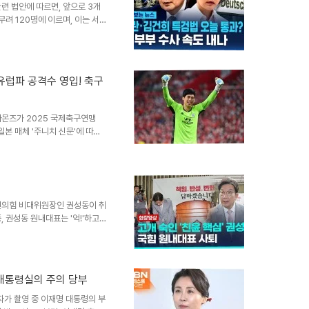
세대 고대역폭메모리(HBM3)를
련 법안에 따르면, 앞으로 3개
무려 120명에 이르며, 이는 서
에서는 이를 두고 "사실상 윤 전
고 있습니다. 이는 2016년
국을 예고하고 있다는 분석이 나오
다른 규모로, 대규모 수사가 진행
유럽파 공격수 영입! 축구
찰청 국가수사본부는 한덕수 전
 장관 등을 대상으로 비상..
아몬즈가 2025 국제축구연맹
 일본 매체 '주니치 신문'에 따르
히이로를 영입하기로 했습니다. 이
 곧 공식 발표가 있을 예정입니다.
 기록하며 MVP와 베스트 11에
와의 클럽 월드컵 준비에 큰 힘이
 도전코모리는 J2리그에서 뛰어
민의힘 비대위원장인 권성동이 취
였습니다...
 권성동 원내대표는 '억!'하고
함께 화제가 되며 언론에 보도되
라고 유머러스하게 반응했지만, 그
진행되고 있었습니다. 이처럼 정
 수 있는지를 보여주는 사례입니
 대통령실의 주의 당부
에서 대선 패배 책임론에 대한
인했습니다. 이는 정치적 책임을
자가 촬영 중 이재명 대통령의 부