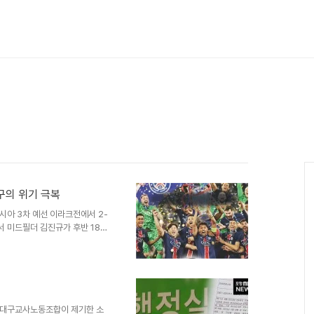
구의 위기 극복
시아 3차 예선 이라크전에서 2-
서 미드필더 김진규가 후반 18분
가 추가 골을 터뜨려 승리를 이
에서 제외한 채 새로운 전술을
 기여함으로써, 교체선수의 중요
팀에 활력을경기 초반 한국은 이
리한 땅볼슛으로 선제골을 기록하
가 발판이 되었으며, 그의 침착
 대구교사노동조합이 제기한 소