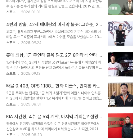
KIA의 기대주, 김기훈의 성장 스토리KIA 타이거즈의 1차 지명 좌완투
을 수 없이 커졌고, 결국 구단은 박정우를 2군으로 보내 자숙하게 했습
수 김기훈 선수가 팀의 기대를 현실로 만들고 있습니다. 2019년 '포
니다. 깊은 후회와 반성, 새로운 다짐일본 아마미오시마 스프링캠프에
스트 양현종'으로 주목받으며 입단했지만, 제구 난조로 어려움을 겪었
스포츠
2026.01.31
서 만난 박정우는 "욱하는 성격이 있다. 누구한테나 이제 그러지 말아
습니다. 하지만 상무 야구단 복무 기간 동안 퓨처스리그에서 2.95의
야 한다. 좀 차분해지는 계기가 됐다. 야구팬들에게 죄송하다"며 깊은
평균자책점을 기록하며 가능성을 보여주었고, 전역 후 1군에서도
후회를 드러냈습니..
4번의 방출, 42세 베테랑의 마지막 불꽃: 고효준, 2군
1.04의 뛰어난 평균자책점을 기록하며 가능성을 입증했습니다.
에서 마침표를 찍을까
고효준, 퓨처스리그 부진…2군에서 5실점프로야구 두산 베어스의 베
2024년에는 미국 연수까지 다녀오며 기량 향상에 힘썼습니다. KIA
테랑 투수 고효준이 퓨처스리그에서 아쉬운 모습을 보였습니다. 23일
는 김기훈 선수에게 높은 기대치를 가지고 있으며, 이는 연봉 인상으로
이천 두산베어스파크에서 열린 한화 이글스와의 경기에서 구원 등판
스포츠
2025.09.24
이어졌습니다. 좌절 속에서 피어난 희망, 김기훈의 반등2024년 시즌
하여 ⅓이닝 동안 4피안타 1볼넷, 5실점을 기록하며 부진한 모습을
초반, 김기훈 선수는 다시 한번 어려움을 겪는 듯했습니다. 하지만 포
보였습니다. 0-4로 뒤진 7회에 등판한 고효준은 선두 타자 박정현에
기하지 않는 정신으로 후반기 ..
롯데 최항, 1군 무안타 굴욕 딛고 2군 8연타석 안타 폭
게 안타를 허용하며 시작했습니다. 이후 2루타, 볼넷, 적시타 등을 연
발! 이병규 기록 깰까?
1군에서의 부진, 2군에서 부활을 꿈꾸다프로야구 롯데 자이언츠의 최
이어 허용하며 어려운 경기를 펼쳤습니다. 고효준은 김건을 삼진으로
항 선수가 1군에서의 부진을 딛고 2군에서 놀라운 기록을 세우며 팬들
돌려세웠지만, 대타 정민규를 볼넷으로 내보내며 위기를 자초했습니
의 이목을 집중시키고 있습니다. 1군에서는 5경기 출장, 3타석 2타수
스포츠
2025.09.13
다. 1사 만루에서 이민재에게 적시타를 허용하며 1점을 내주었고, 이어
무안타 1볼넷으로 아쉬움을 삼켰지만, 2군에서는 완전히 다른 모습으
박상언에게 2타점 적시타를 허용하며 스코어는 0-7로 벌어졌습니다.
로 팀의 활력소 역할을 톡톡히 해내고 있습니다. 그의 2군에서의 활약
결국, 김도윤으로 교체되었지만, 김도윤 역시..
타율 0.408, OPS 1.188… 한화 이글스, 안치홍 카드
은 팬들에게 희망을 불어넣으며, 1군 복귀에 대한 기대감을 높이고 있
로 타선 부활 꿈꿀까?
2군을 폭격하는 안치홍, 1군 복귀 초읽기?한화 이글스 내야수 안치홍
습니다. 과연 최항 선수는 1군에서도 자신의 기량을 마음껏 펼칠 수 있
이 2군에서 맹활약을 펼치며 1군 복귀에 대한 기대감을 높이고 있습니
을까요? 8연타석 안타, 퓨처스리그를 뒤흔들다최항 선수는 11일 SSG
다. 안치홍은 퓨처스리그 경기에서 2루타를 연이어 터뜨리는 등 뛰어
스포츠
2025.08.31
랜더스와의 경기에서 4회부터 4연타석 안타를 기록하며 맹타를 휘둘
난 타격감을 선보이며 팀의 승리를 이끌었습니다. 특히 2경기 연속 2
렀습니다. 그리고 이어진 12일 삼성 라이온즈와의 경기에서도 4타수
루타와 멀티히트를 기록하며 퓨처스리그 시즌 타율을 0.408까지 끌
4안타를 기록하며 8연타석..
KIA 서건창, 4수 끝 5억 계약, 마지막 기회는? 절망적
어올렸습니다. 출루율 .453, 장타율 .735, OPS 1.188을 기록하며
인 현실과 9월의 희망
영웅에서 위기로: 서건창의 엇갈린 야구 인생서건창은 히어로즈에서
2군에서 더 이상 보여줄 것이 없는 압도적인 성적을 보여주고 있습니
신인왕과 MVP를 차지하며 화려하게 데뷔했습니다. 하지만, 2021시
다. 1군 부진, 2군에서의 반등… 안치홍에게 주어진 숙제올 시즌 1군에
즌 중 LG로 트레이드된 후, 그의 야구 인생은 예상치 못한 방향으로
스포츠
2025.08.23
서는 안치홍의 부진이 이어졌습니다. 타율 0.168, 1홈런, 15타점으로