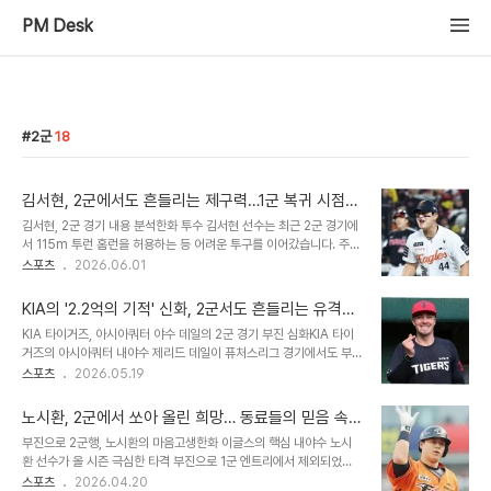
PM Desk
2군
18
김서현, 2군에서도 흔들리는 제구력…1군 복귀 시점
불투명
김서현, 2군 경기 내용 분석한화 투수 김서현 선수는 최근 2군 경기에
서 115m 투런 홈런을 허용하는 등 어려운 투구를 이어갔습니다. 주현
상 선수에 이어 등판한 김서현 선수는 정영웅 선수에게 안타를 맞은 후
스포츠
2026.06.01
강민성 선수에게 홈런을 허용하며 흔들렸습니다. 이후 볼넷과 안타를
내주며 위기를 자초했으나 추가 실점은 막아냈습니다. 지난 시즌과 달
KIA의 '2.2억의 기적' 신화, 2군서도 흔들리는 유격수
라진 성적 및 감독 코멘트지난 시즌 맹활약하며 팀의 한국시리즈 진출
데일의 불안한 질주
KIA 타이거즈, 아시아쿼터 야수 데일의 2군 경기 부진 심화KIA 타이
을 이끌었던 김서현 선수이지만, 올 시즌에는 1군에서 12경기 1승 2패
거즈의 아시아쿼터 내야수 제리드 데일이 퓨처스리그 경기에서도 부
평균자책 12.38로 부진했습니다. 2군에서도 평균자책 7.00을 기록
진을 면치 못하고 있습니다. 18일 LG 트윈스와의 퓨처스리그 경기에
스포츠
2026.05.19
하며 제구력 불안을 노출하고 있으며, 김경문 감독은 제구력 문제 해결
서 1번 타자 유격수로 선발 출전했지만, 4타수 무안타 1볼넷에 그치며
을 위해 2군에서 충분한 시간을 가지고 준비할 것을 주문했습니다. 1
타격 침묵을 이어갔습니다. 특히 2회초에는 송대현의 평범한 땅볼 타
군 복귀 전망 ..
노시환, 2군에서 쏘아 올린 희망… 동료들의 믿음 속
구를 뒤로 빠뜨리는 포구 실책을 범하며 실점의 빌미를 제공했습니다.
에 부활을 꿈꾸다
부진으로 2군행, 노시환의 마음고생한화 이글스의 핵심 내야수 노시
이는 지난 17일 퓨처스리그 데뷔전에서 기록한 두 차례의 실책에 이은
환 선수가 올 시즌 극심한 타격 부진으로 1군 엔트리에서 제외되었습
또 다른 아쉬운 장면이었습니다. 데일은 시즌 초반 '2.2억의 기적'이라
니다. 13경기에서 타율 0.145라는 저조한 성적을 기록하며 팀에 부
스포츠
2026.04.20
불리며 15경기 연속 안타 행진을 기록했지만, 이후 타격과 수비 모두