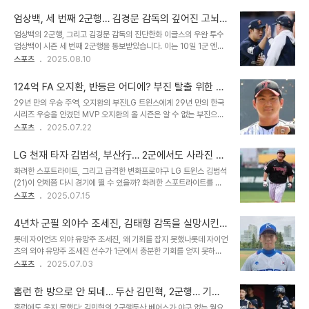
흘러갔습니다. FA 자격을 얻었음에도 불구하고, 그는 2022년 OPS
커리어 최악의 성적을 기록하며 아쉬움을 남겼습니다. 시즌 초반 컨디
0.605, 2023년 44경기 OPS 0.542라는 실망스러운 성적을 기
션 난조와 부..
엄상백, 세 번째 2군행… 김경문 감독의 깊어진 고뇌
록하며 팬들의 아쉬움을 자아냈습니다. 2023시즌 후 LG에서 방출된
와 재도약의 기회
엄상백의 2군행, 그리고 김경문 감독의 진단한화 이글스의 우완 투수
서건창은 고향팀 KIA에서 새로운 도전을 시작했습니다. 반전의 드라
엄상백이 시즌 세 번째 2군행을 통보받았습니다. 이는 10일 1군 엔트
마, 그리고 씁쓸한 현실2024시즌, 서건창은 3할대 타율과 OPS 0.8
리에서 말소된 결정으로 이어졌습니다. 엄상백은 직전 경기에서 선발
스포츠
2025.08.10
이상을 기록하며 놀라운 반전을 보여주며 팬들을 열광시켰습니다. 그
투수로 나섰지만, 1이닝 동안 5피안타, 3볼넷, 6실점의 부진한 모습
는 FA 4수 끝에 KIA와 1+1년, 총 5억 원의 계약을 체결하며 다시 한
을 보였습니다. 김경문 감독은 엄상백의 부진에 대해 '내용이 너무 안
번 야구..
124억 FA 오지환, 반등은 어디에? 부진 탈출 위한 L
좋았다'고 평가하며, '적어도 5회까지는 가야 내용이 되는데, 안 바꿀
G의 숙제
29년 만의 우승 주역, 오지환의 부진LG 트윈스에게 29년 만의 한국
수가 없었다'고 말했습니다. 이러한 결정은 엄상백에게는 아쉬움과 재
시리즈 우승을 안겼던 MVP 오지환의 올 시즌은 알 수 없는 부진으로
도약의 기회를 동시에 의미합니다. 팀과 선수 모두에게 중요한 시점입
시작되었습니다. 2군에서 20일 동안 재정비하는 시간을 가졌지만, 아
스포츠
2025.07.22
니다. FA 계약 후 겪는 어려움: 부담감과 엇박자엄상백은 올 시즌을 앞
쉽게도 반등의 기미는 보이지 않고 있습니다. 팬들의 기대와는 달리,
두고 한화와 4년 최대 78억 원의 대형 FA 계약을 체결하며 큰 기대
오지환은 현재 심각한 타격 부진에 시달리고 있습니다. 2군행 이후 더
를 받았습니다. 그..
LG 천재 타자 김범석, 부산行… 2군에서도 사라진 이
욱 악화된 성적표오지환은 올 시즌 74경기에서 타율 2할1푼5리(219
유
화려한 스포트라이트, 그리고 급격한 변화프로야구 LG 트윈스 김범석
타수 47안타) 7홈런 28타점에 머물고 있으며, 출루율 0.292, 장타
(21)이 언제쯤 다시 경기에 뛸 수 있을까? 화려한 스포트라이트를 받
율 0.365로 OPS가 0.657에 그치고 있습니다. 특히 2군에 가기 전
고 LG에 입단해 ‘천재타자’로 주목 받았던 김범석은 1년 사이에 입지
스포츠
2025.07.15
61경기에서 타율 2할1푼8리를 기록했던 오지환은, 2군 복귀 후 13경
가 급격하게 달라졌다. 김범석은 올 시즌 1군 기록은 없다. 1군 엔트리
기에서 타율 2할로 더욱 하락했습니다. 득점권 타율 역시 1할로 떨어
에도 하루도 등록되지 못했다. 2군에서도 보이지 않는 김범석퓨처스
지면..
4년차 군필 외야수 조세진, 김태형 감독을 실망시킨
리그에서 12경기에 출장해 타율 2할1푼4리(42타수 9안타) 2홈런 5
이유는? 하반기 반등 가능성은?
롯데 자이언츠 외야 유망주 조세진, 왜 기회를 잡지 못했나롯데 자이언
타점을 기록했다. 지난 4월 9일 퓨처스리그 SSG 랜더스와 경기가 마
츠의 외야 유망주 조세진 선수가 1군에서 충분한 기회를 얻지 못하며
지막이다. 3개월 넘게 2군 경기에도 출장하지 않고 있다. 김범석은 현
아쉬움을 자아내고 있습니다. 4년차 군필 외야수임에도 불구하고, 김
스포츠
2025.07.03
재 선수단을 잠시 떠나 있다. 부산행, 그리고 재충전의 시간LG 관계자
태형 감독은 조세진 선수의 '자신감 부족'을 이유로 들었습니다. 아직
에 따르면, 김범석은 본가가 있는 부산에 내려가 있다. 체중 관리와 심
1군에서 7경기 출전에 그치며, 데뷔 시즌에 비해 출전 기회가 줄어든
리적인 안..
홈런 한 방으로 안 되네… 두산 김민혁, 2군행… 기회
상황입니다. 외야 무주공산에도 조세진이 선택받지 못한 이유올해 롯
잡지 못한 유망주의 씁쓸한 현실
홈런에도 웃지 못했다: 김민혁의 2군행두산 베어스가 야구 없는 월요