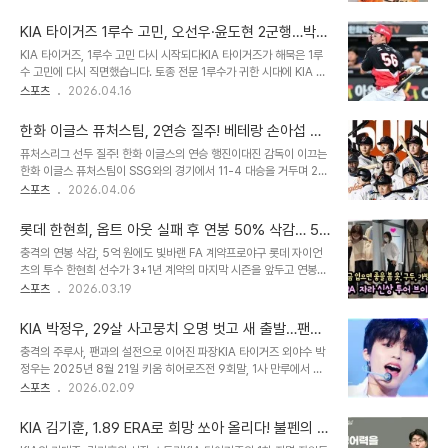
담을 주지 않기 위해 2군행을 선택했습니다. 2023년부터 3년 연속
에서 급격한 하락세를 보이며 1군 엔트리에서 말소된 바 있습니다. 기
20홈런 이상을 기록하며 팀의 중심 타자로 활약했던 노시환에게는 예
대와 우려 속, 데일..
KIA 타이거즈 1루수 고민, 오선우·윤도현 2군행…박상
상치 못한 시련이었습니다. 특히 시즌 전 11년 총액 307억 원이라는
준 주춤, 김규성에게 기회
KIA 타이거즈, 1루수 고민 다시 시작되다KIA 타이거즈가 해묵은 1루
대형 계약을 체결하며 높아진 기대치 때문에 더욱 힘든 시간을 보내고
수 고민에 다시 직면했습니다. 토종 전문 1루수가 귀한 시대에 KIA 역
있습니다. 2군에서의 재도약, 퓨처스리그 활약상2군으로 내려간 노시
시 이우성, 패트릭 위즈덤을 거쳐 오선우까지 특정 선수에게 1루를 맡
스포츠
2026.04.16
환 선수는 재정비의 시간을 갖고 있습니다. 18일부터 퓨처스리그 경기
기지 못하고 있습니다. 이범호 감독은 오선우와 윤도현에게 1루 수비
에 출전하며 타격감을 끌어올리고 있습니다. 18일 울산 웨일즈와의 경
훈련을 집중적으로 시켰지만, 두 선수 모두 시즌 초반 부진한 타격 성
기에서는 3타수 1안타 3볼넷..
한화 이글스 퓨처스팀, 2연승 질주! 베테랑 손아섭 활
적을 기록하며 2군으로 내려갔습니다. 이는 팀의 오랜 숙원 과제 해결
약과 젊은 투수들의 투혼
퓨처스리그 선두 질주! 한화 이글스의 연승 행진이대진 감독이 이끄는
에 또 다른 난관이 될 전망입니다. 오선우·윤도현, 2군행…부진과 자세
한화 이글스 퓨처스팀이 SSG와의 경기에서 11-4 대승을 거두며 2연
문제이범호 감독은 왼손 거포로 성장할 것으로 기대했던 오선우와 윤
승을 달성했습니다. 이로써 한화는 11승 3패로 북부리그 선두 자리를
스포츠
2026.04.06
도현에게 1루 수비 훈련을 집중적으로 지시했습니다. 하지만 시즌 초
굳건히 지켰습니다. 이번 경기에서 한화 타선은 1회부터 SSG 선발 투
반 두 선수 모두 타율 0.111, 0.167이라는 저조한 성적을 보였습니다.
수를 공략하며 일찌감치 승기를 잡았습니다. 특히 이원석의 3타점 3
단순히 성적..
롯데 한현희, 옵트 아웃 실패 후 연봉 50% 삭감… 5
루타와 박정현의 2타점 적시타 등이 터지며 SSG의 추격을 따돌렸습
억 원에도 씁쓸한 현실
충격의 연봉 삭감, 5억 원에도 빛바랜 FA 계약프로야구 롯데 자이언
니다. 반면 SSG는 7회와 9회에 추격의 불씨를 살렸지만, 결국 역전
츠의 투수 한현희 선수가 3+1년 계약의 마지막 시즌을 앞두고 연봉
에는 실패했습니다. 베테랑 손아섭의 건재함과 타선의 폭발2군에서
50% 삭감이라는 씁쓸한 현실을 마주했습니다. 옵트 아웃 조항 행사
스포츠
2026.03.19
컨디션을 끌어올리고 있는 베테랑 손아섭 선수는 이날 1안타 2볼넷 1
실패로 인해, 지난해보다 대폭 줄어든 연봉을 받게 되었음에도 불구하
득점을 기록하며 팀 승리에 기여했습니다. 이원석 선수는 2안타 3타
고 5억 원이라는 적지 않은 금액이 책정되어 눈길을 끕니다. 롯데는
점 2득점으로 맹타를 휘둘렀고..
KIA 박정우, 29살 사고뭉치 오명 벗고 새 출발…팬과
지난 2023년 1월, 한현희 선수와 최대 40억 원 규모의 FA 계약을
의 설전 후 통렬한 자기반성
충격의 주루사, 팬과의 설전으로 이어진 파장KIA 타이거즈 외야수 박
체결한 바 있습니다. 이 계약에는 3년 간의 성적에 따라 2025시즌
정우는 2025년 8월 21일 키움 히어로즈전 9회말, 1사 만루에서 어
종료 후 옵트 아웃을 할 수 있는 조항이 포함되어 있었습니다. 부진했
처구니없는 주루사를 범하며 팀의 역전 기회를 날렸습니다. 이로 인해
스포츠
2026.02.09
던 3년, 옵트 아웃 기준 미달한현희 선수는 계약 첫 해인 2023년 38
KIA는 5강 진출 확률이 더욱 낮아졌습니다. 경기 후 일부 팬들이 박정
경기에 등판하여 6승 12패, 평균자책점 5.45를 기록하며 기대에 미
우의 SNS를 통해 비판을 넘어선 비난을 가하자, 박정우 역시 이에 맞
치지 못했습니다..
KIA 김기훈, 1.89 ERA로 희망 쏘아 올리다! 불펜의 새
서 설전을 벌였습니다. 이 설전 내용이 온라인에 퍼지면서 사태는 걷잡
희망이 될까?