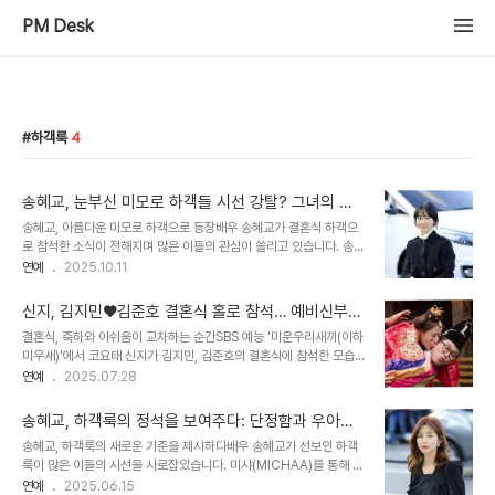
PM Desk
하객룩
4
송혜교, 눈부신 미모로 하객들 시선 강탈? 그녀의 하
객룩은?
송혜교, 아름다운 미모로 하객으로 등장배우 송혜교가 결혼식 하객으
로 참석한 소식이 전해지며 많은 이들의 관심이 쏠리고 있습니다. 송혜
교는 자신의 소셜미디어 계정을 통해 결혼식 현장 사진을 공개하며, 축
연예
2025.10.11
하의 메시지를 전했습니다. 사진 속에는 야외 결혼식 풍경이 담겨 있으
며, 비가 오는 날씨에도 불구하고 하객들의 따뜻한 마음이 느껴집니다.
신지, 김지민♥김준호 결혼식 홀로 참석… 예비신부의
송혜교는 결혼식의 주인공인 포토그래퍼 목정욱의 계정을 태그하며,
아름다운 미소 뒤 감춰진 이야기 ('미우새')
결혼식, 축하와 아쉬움이 교차하는 순간SBS 예능 '미운우리새끼(이하
훈훈한 분위기를 더했습니다. 송혜교의 눈부신 미모, 하객들의 시선 집
미우새)'에서 코요태 신지가 김지민, 김준호의 결혼식에 참석한 모습
중송혜교는 평소 뛰어난 미모로 많은 이들의 부러움을 사고 있습니다.
이 그려졌습니다. 신지는 김지민, 김준호 커플의 결혼을 진심으로 축하
연예
2025.07.28
특히, 하객으로 참석할 때마다 세련되고 우아한 스타일을 선보이며 화
하며, 훈훈한 분위기를 자아냈습니다. 예비신부로서 김지민의 행복한
제를 모으곤 합니다. 지난해에도 그녀의 하객룩은 많은 여성들의 워너
미소를 보며 함께 기뻐하는 모습은 많은 시청자들에게 긍정적인 에너
비 스타일로 떠올랐습니다. 이번 결혼..
송혜교, 하객룩의 정석을 보여주다: 단정함과 우아함
지를 전달했습니다. 싱그러운 하객룩과 빛나는 미모신지는 결혼식에
의 완벽 조화
송혜교, 하객룩의 새로운 기준을 제시하다배우 송혜교가 선보인 하객
서 깔끔한 블랙 블라우스와 정장 팬츠를 매치한 단정한 하객룩을 선보
룩이 많은 이들의 시선을 사로잡았습니다. 미샤(MICHAA)를 통해 공
였습니다. 연애 중인 만큼 한층 물오른 미모와 환한 미소가 눈길을 끌
개된 그녀의 모습은, 과하지 않으면서도 세련된 스타일로, 하객 패션의
연예
2025.06.15
었습니다. 특히 신부대기실에서 김지민과 함께 찍은 투샷은 많은 이들