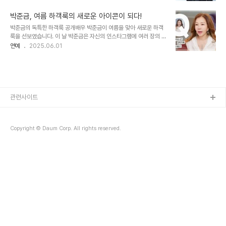
새로운 기준을 제시했습니다. 그녀가 선택한 아이보리 톤의 원피스는
의 시선을 사로잡았습니다. 내년 결혼을 앞둔 예비신부답게 설레는 표
절제된 실루엣과 플리츠 디테일, 언밸런스한 헴라인으로 고급스러움
정으로 행복한 기운을 뿜어냈습니다. 결..
박준금, 여름 하객룩의 새로운 아이콘이 되다!
을 더했습니다. 송혜교의 스타일은 단순한 패션을 넘어, 많은 이들에게
박준금의 독특한 하객룩 공개배우 박준금이 여름을 맞아 새로운 하객
영감을 주는 ‘워너비’ 스타일로 자리매김하고 있습니다. 절제된 아름다
룩을 선보였습니다. 이 날 박준금은 자신의 인스타그램에 여러 장의 외
움: 송혜교 하객룩의 핵심송혜교의 하객룩은 과도한 액세서리 없이도
출 사진을 공개하며, 고급스러운 레스토랑 앞에서 반전 매력을 뽐냈습
연예
2025.06.01
포멀함과 여성미를 동시에 드러내는 것이 특징입니다. 플레어 소매는
니다. 하늘하늘한 화이트 스트랩 미니 원피스와 강렬한 핫핑크 플랫폼
부드러운 실루엣을 연출하며, 전체적인 분위기를 차분하게 정돈합니
크록스를 매치한 모습은 여름의 시원함을 잘 표현하고 있었습니다. 그
다. 그녀의 선택은 ‘절제된 아름다움’이 ..
녀의 선택은 단순한 패션을 넘어, 여름철 하객룩의 새로운 기준을 제시
하고 있습니다. 크록스의 매력, 그리고 스타일링의 비결박준금이 선택
한 핫핑크 크록스는 귀여운 장식이 더해져 더욱 눈길을 끌었습니다. 그
녀의 스타일은 ‘이 언니 진짜 힙하다’라는 찬사를 부를 만큼 독특했습
관련사이트
니다. 여기에 루이비통 버킷백을 매치함으로써 명품 감성을 잃지 않았
습니다. 강약 조절이 탁월한 스타일링으..
Copyright © Daum Corp. All rights reserved.