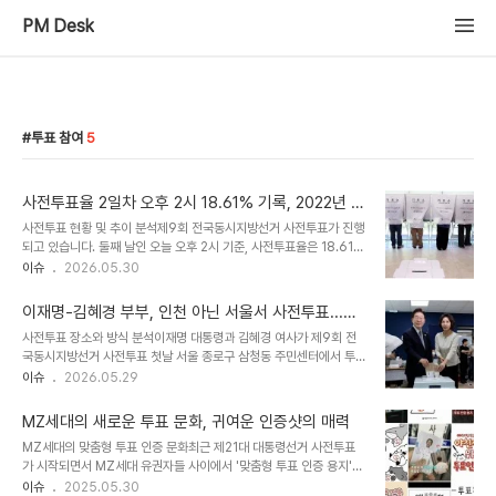
PM Desk
투표 참여
5
사전투표율 2일차 오후 2시 18.61% 기록, 2022년 대
비 상승세 보여
사전투표 현황 및 추이 분석제9회 전국동시지방선거 사전투표가 진행
되고 있습니다. 둘째 날인 오늘 오후 2시 기준, 사전투표율은 18.61%
를 기록했습니다. 이는 지난 2022년 지방선거 대비 2.24%p 상승한
이슈
2026.05.30
수치입니다. 투표 참여 독려 및 중요성 강조시민들의 소중한 한 표가
민주주의의 근간을 이룹니다. 사전투표는 바쁜 일상 속에서도 투표권
이재명-김혜경 부부, 인천 아닌 서울서 사전투표...관
을 행사할 수 있는 편리한 방법입니다. 적극적인 투표 참여를 통해 더
외 투표 참여
사전투표 장소와 방식 분석이재명 대통령과 김혜경 여사가 제9회 전
나은 미래를 만들어나가시기를 바랍니다. 향후 투표율 전망 및 시민 반
국동시지방선거 사전투표 첫날 서울 종로구 삼청동 주민센터에서 투
응남은 시간 동안 투표율이 더욱 상승할 것으로 예상됩니다. 시민들은
표를 진행했습니다. 이 대통령 부부는 자택 주소지인 인천 계양을 지역
이슈
2026.05.29
이번 선거에 대한 높은 관심을 보이며, 자신의 권리를 행사하기 위해
을 대상으로 하는 관외 투표에 참여했습니다. 이는 해당 지역구의 국회
투표소를 찾고 있습니다. 투표 결과에 대한 기대감도 높아지고 있습니
의원 재보궐선거와 관련된 투표였습니다. 관외 사전투표 절차 안내관
다. 사전투표..
MZ세대의 새로운 투표 문화, 귀여운 인증샷의 매력
외 사전투표는 거주지 외 지역에서도 투표할 수 있는 제도입니다. 유권
MZ세대의 맞춤형 투표 인증 문화최근 제21대 대통령선거 사전투표
자는 본인의 주소지 관할 선거구 외의 다른 지역에 마련된 사전투표소
가 시작되면서 MZ세대 유권자들 사이에서 '맞춤형 투표 인증 용지'가
에서도 투표가 가능합니다. 투표 시에는 본인 확인 절차를 거쳐야 하
큰 화제를 모으고 있습니다. 이들은 자신이 좋아하는 캐릭터나 연예인,
이슈
2025.05.30
며, 투표 용지를 교부받아 기표 후 투표함에 넣으면 됩니다. 정치권의