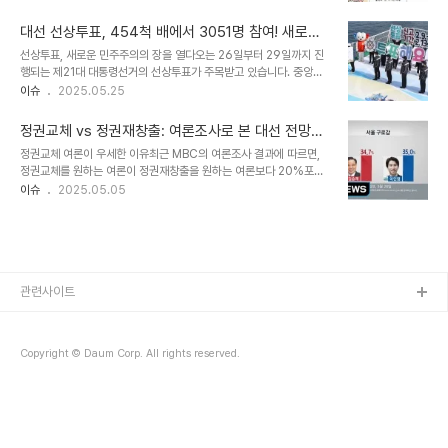
스포츠팀 등을 활용한 인증 용지를 사용하여 SNS에 인증샷을 올리고
사전투표 참여 동향주요 정치인들의 사전투표 참여는 유권자들의 투
있습니다. 가수 이승환도 이 유행에 동참하여 자신의 인증용지를 들고
표 참여를 독려하는 효과가 있습니다. 특히..
대선 선상투표, 454척 배에서 3051명 참여! 새로운
찍은 사진을 공유하며 많은 이들의 관심을 끌었습니다. 특히, 인기 캐
투표 방식의 시작
선상투표, 새로운 민주주의의 장을 열다오는 26일부터 29일까지 진
릭터인 망그러진곰이나 안경만두의 그림이 담긴 인증 용지가 SNS에
행되는 제21대 대통령선거의 선상투표가 주목받고 있습니다. 중앙선
서 빠르게 확산되고 있습니다. 이러한 문화는 단순한 투표 인증을 넘
거관리위원회에 따르면, 이번 선상투표는 454척의 원양어선에 승선
이슈
2025.05.25
어, 개인의 취향을 표현하는 새로운 형식으로 자리 잡고 있습니다.
한 3051명의 유권자를 대상으로 진행됩니다. 이 투표 방식은 2012
SNS에서의 인증샷 확산사전투표가 시작된 이날, 인스타그램과 X(옛
년 제18대 대선에서 처음 도입된 이후, 민주주의의 새로운 장을 열어
트위터)에는 다양한 인증샷이 쏟아졌..
정권교체 vs 정권재창출: 여론조사로 본 대선 전망과
가고 있습니다. 많은 유권자들이 참여하고 있는 만큼, 이번 선상투표는
민심
정권교체 여론이 우세한 이유최근 MBC의 여론조사 결과에 따르면,
과거 20대 대선에서의 95.1% 참여율을 뛰어넘을 수 있을지 기대를
정권교체를 원하는 여론이 정권재창출을 원하는 여론보다 20%포인
모으고 있습니다. 선상투표의 절차와 과정선상투표는 그 절차가 독특
트 이상 높게 나타났습니다. 이 조사는 코리아리서치에 의해 진행되었
이슈
2025.05.05
합니다. 선장은 투표 기간 시작 전날까지 투표용지를 수신하여 선거인
으며, 1,006명의 성인을 대상으로 실시되었습니다. 조사 결과, '이번
에게 교부합니다. 이후, 투표자는 자신의 투표지를 팩스를 통해 주민등
대선에서 정권교체를 위해 야권후보가 당선돼야 한다'는 응답이
록지 관할 선관위로 직접 전송하게 됩..
56%를 기록했습니다. 반면, '정권재창출을 위해 여권후보가 당선돼
야 한다'는 응답은 36%에 그쳤습니다. 이는 현재 정치적 상황에서 많
은 국민들이 변화의 필요성을 느끼고 있다는 것을 반증합니다. 정당 지
지도 변화의 흐름여론조사에서 더불어민주당의 지지도가 48%로 가
관련사이트
장 높았으며, 국민의힘은 34%에 머물렀습니다. 조국혁신당과 개혁
신당은 각각 1%와 3%에 그쳤고, 13%는 '..
Copyright © Daum Corp. All rights reserved.