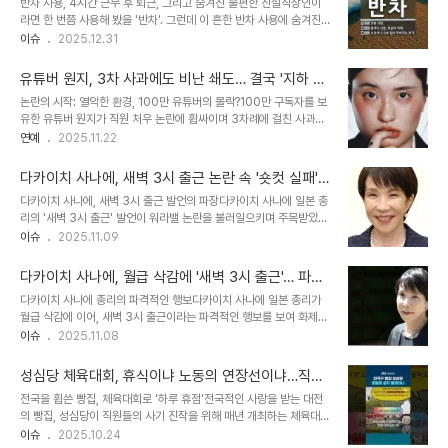
반차 사용, 4시간 근무 후 퇴근, 그리고 숨겨진 불편한 진실직장인이
수 있다는 우려를 낳고 있습니다. MZ세대의 등장과 개인주의 확산초
라면 한 번쯤 사용해 봤을 '반차'. 그런데 이 흔한 반차 사용에 숨겨진
급 간부 승진 기피 현상의 배경에는 ‘MZ세대의 등장’이 자리 잡고 있
불편한 진실이 있었다는 사실, 알고 계셨나요? 오후 반차를 쓰고 4시
이슈
2025.12.31
습니다. 개인의 이익을 우선시하는 분위기가 공공기관까지 영향을 미
간만 일하고 퇴근하는 경우, 법적으로 문제가 될 수 있다는 사실이 알
치면서, 승진보다는 워라밸을 중시하는 경향이 뚜렷해졌습니다. 이는
려지면서 많은 직장인들이 황당함을 감추지 못했습니다. 그 이유는 바
전 세계적인 현상으로, 미국과..
유튜버 원지, 3차 사과에도 비난 쇄도… 결국 '지하 2
로 근로기준법상 '휴게 시간' 규정 때문인데요. 4시간 근무 시 30분
층 6평' 사무실 이전 결정
논란의 시작: 열악한 환경, 100만 유튜버의 몰락?100만 구독자를 보
이상의 휴게 시간을 줘야 한다는 조항 때문에, 4시간 근무 후 바로 퇴
유한 유튜버 원지가 직원 처우 논란에 휩싸이며 3차례에 걸친 사과문
근하는 것이 법 위반에 해당될 수 있다는 해석이 나왔기 때문입니다.
을 발표했습니다. 원지는 자신의 유튜브 채널에 '6평 사무실 구함' 영
연예
2025.11.22
하지만 이제 이런 불편함은 곧 사라질 예정입니다. 현행 근로기준법,
상을 게재하며, 창문 없는 지하 2층, 6평 남짓한 공간에서 3명의 직원
반차 사용에 어떤 제약을 걸었나?현행 근로기준법 제54조에 따르면,
이 택배 포장 업무를 하는 모습을 공개했습니다. 이 영상은 공개 직후
사용자는 근로시간이..
다카이치 사나에, 새벽 3시 출근 논란 속 '숏컷 실패'
열악한 근무 환경에 대한 비판을 불러일으켰고, 원지의 평소 행보와 상
비화 공개: 숨겨진 이야기와 SEO 전략
다카이치 사나에, 새벽 3시 출근 발언의 파장다카이치 사나에 일본 총
반된 모습에 누리꾼들의 실망감은 더욱 커졌습니다. 쏟아지는 비난:
리의 '새벽 3시 출근' 발언이 워라밸 논란을 불러일으키며 주목받았습
'워라밸' 외침, 직원들에겐 '지옥'?건축학과 출신이자 건축설계 사무소
니다. 이는 자민당 총재 선출 직후 '워라밸'을 버리고 일하겠다는 발언
이슈
2025.11.09
근무 경력이 있는 원지가 평소 환기나 환경에 대해 강조해왔다는 점에
과 맞물려, 경호원과 비서들의 근무 환경에 대한 우려를 낳았습니다.
서, 지하 2층의 열악한 사무실 환경은 더욱 큰 비난을 받았습니다. 누
이러한 상황에서 다카이치 총리는 예상치 못한 일화를 공개하며 분위
리꾼들은 원지가 ..
다카이치 사나에, 월급 삭감에 '새벽 3시 출근'… 파격
기 반전을 시도했습니다. 숏컷 실패담, 숨겨진 이야기의 시작다카이치
행보의 배경은?
다카이치 사나에 총리의 파격적인 행보다카이치 사나에 일본 총리가
총리는 엑스(X)를 통해 숙소에서 직접 머리를 자르다 실패한 일화를
월급 삭감에 이어, 새벽 3시 출근이라는 파격적인 행보를 보여 화제가
공개했습니다. 자민당 총재 취임 이후, 개인 차량을 이용할 수 없게 되
되고 있습니다. 이는 워라밸을 중시하는 사회 분위기 속에서 이례적인
이슈
2025.11.08
면서 주말에는 운전기사와 경호원을 배려해 숙소에서 업무를 처리해
모습으로, 많은 이들의 이목을 집중시키고 있습니다. 새벽 3시 출근,
왔다고 밝혔습니다. 이 과정에서 미용실 방문이 어려워져 직접 머리를
무엇을 의미하는가?7일 일본 산케이 신문에 따르면, 다카이치 총리는
자르게 되었고, 남편에게 웃음거리..
성심당 체육대회, 휴식이냐 노동의 연장선이냐…직장
이날 오전 3시부터 약 3시간가량 공저에 머물며 비서관들과 회의를
인들의 뜨거운 설전
전국을 휩쓴 빵집, 체육대회로 '하루 휴점'전국적인 사랑을 받는 대전
진행했습니다. 이는 중의원 예산위원회 출석을 위한 준비의 일환으로
의 빵집, 성심당이 직원들의 사기 진작을 위해 매년 개최하는 체육대회
보이지만, 새벽 3시 출근은 통상적인 경우와 비교해 매우 이례적인 행
로 인해 다음 달 3일 하루 동안 문을 닫습니다. 이는 단순한 휴무가 아
이슈
2025.10.24
보입니다. 워라밸을 버리고 일하겠다는 선언다카이치 총리는 자민당