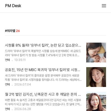
PM Desk
워라밸
26
시청률 8% 돌파! '유부녀 킬러', 논란 딛고 입소문으로
흥행 질주!
드라마 '유부녀 킬러'의 폭발적인 시청률 상승세 분석MBC 새 금토드
라마 '유부녀 킬러'가 첫 방송 시청률 7.4%에서 단 2회 만에 8.0%
를 돌파하며 무서운 상승세를 보이고 있습니다. 동명 카카오웹툰을 원
연예
13:35:11
작으로 한 이 드라마는 워킹맘의 고군분투 워라밸 사수기를 그리며 시
청자들의 마음을 사로잡았습니다. 출연진 논란에도 불구하고 드라마
공효진, 15년 만 MBC 복귀작 '유부녀 킬러'로 시청률
자체의 완성도로 흥행에 성공하고 있습니다. 신선한 설정과 긴장감 넘
21% 신화 재현할까
새 드라마 '유부녀 킬러'의 흥미로운 설정 분석배우 공효진이 새로운
치는 전개로 몰입도 극대화이 드라마는 평범한 주부이자 엄마인 유보
작품 '유부녀 킬러'로 시청자들을 찾아옵니다. 이 드라마는 세상에서
나가 사실은 법이 놓친 범죄자를 처단하는 킬러 '킹피셔'라는 신선한
가장 살벌한 직업을 가진 워킹맘의 고군분투를 그린 액션 코미디입니
연예
2026.07.04
설정을 선보입니다. 육아휴직 후 회사에 복귀한 그녀가 일과 가정을 지
다. 주인공 유보나는 전설적인 킬러에서 영업부장으로 변신하며 이중
키는 스릴 넘치는 이중생활은 시청자들에게 색다른 쾌감을 선사합니
적인 매력을 선보입니다. 공효진의 복귀와 드라마의 기대 포인트공효
다. 또한, 그녀의 정체를 모르는 남편 ..
월 2억 벌던 김지선, 난폭운전 사고 후 깨달은 돈의 진
진은 지난 2011년 '최고의 사랑' 이후 15년 만에 MBC 드라마로 복귀
실
바쁜 활동 속 숨겨진 고충과 깨달음코미디언 김지선 씨는 어린 시절부
합니다. 당시 '최고의 사랑'은 시청률 21%를 기록하며 큰 성공을 거두
터 부자가 되고 싶다는 강한 열망을 가지고 있었습니다. 한 달에 2억
었습니다. 이번 '유부녀 킬러' 역시 원작 웹툰의 탄탄한 스토리를 바탕
원이라는 엄청난 수입을 올렸지만, 과도한 스케줄로 인해 매니저와 본
연예
2026.06.28
으로 새로운 스타일의 재미를 선사할 것으로 기대됩니다. 드라마의 주