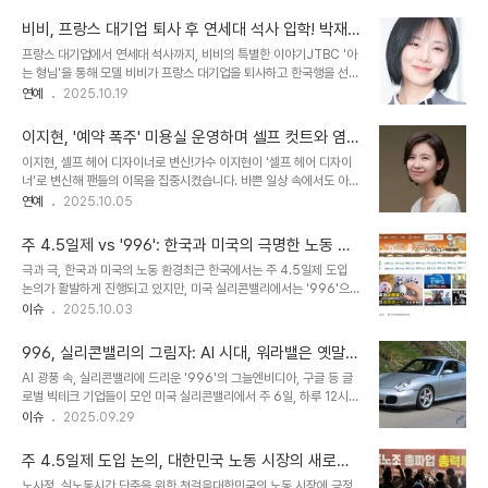
닌, 직원 모두가 참여하는 사내 체육대회 때문입니다. 성심당은 본점뿐
총재 선출 직후, '워라밸(일·삶의 균형)이라는 말을 버리고 일하겠
만 아니라 12개 계열사 모든 매장의 문을 닫는 과감한 결정을 내렸습
다'고 밝힌 바 있습니다. 이러..
비비, 프랑스 대기업 퇴사 후 연세대 석사 입학! 박재
니다. 이 소식은 온라인 커뮤니티를 뜨겁게 달구며, 다양한 반응을 이
범의 음악이 이끈 놀라운 변화
프랑스 대기업에서 연세대 석사까지, 비비의 특별한 이야기JTBC '아
끌어냈습니다. 성심당의 이러한 결정은 단순한 휴무 그 이상의 의미를
는 형님'을 통해 모델 비비가 프랑스 대기업을 퇴사하고 한국행을 선택
지니며, 직장 문화에 대한 새로운 질문을 던집니다. 온라인을 달군 '성
한 놀라운 이야기를 공개했습니다. 꿈의 직장으로 여겨지던 프랑스의
연예
2025.10.19
심당 긴급 속보', 엇갈린 누리꾼 반응성심당의 휴무 소식은 각종 온라
대기업을 뒤로하고, 그녀는 어떻게 한국에서 새로운 도전을 시작하게
인 커뮤니티를 통해 빠르게 퍼져나갔습니다. 누리꾼들은 “대전이 멈추
되었을까요? 비비의 특별한 이야기는 많은 이들에게 영감을 주고 있습
는 날”, “미리 말해줘..
이지현, '예약 폭주' 미용실 운영하며 셀프 컷트와 염
니다. 그녀의 결정에는 예상치 못한 계기가 있었습니다. 프랑스, 워라
색까지? 바쁜 일상 공개!
이지현, 셀프 헤어 디자이너로 변신!가수 이지현이 '셀프 헤어 디자이
밸의 그림자: 비비가 겪은 현실비비는 프랑스 퍼블리시스라는 광고 대
너'로 변신해 팬들의 이목을 집중시켰습니다. 바쁜 일상 속에서도 아름
행사에서 근무했습니다. 한국인들이 생각하는 프랑스의 워라밸과는
다움을 놓치지 않는 그녀의 모습에 많은 이들이 감탄하고 있습니다. 이
연예
2025.10.05
달리, 실제로는 야근과 회식이 잦았다고 합니다. 은행이나 병원과 같은
지현은 자신의 SNS를 통해 셀프 컷트와 염색 과정을 공개하며, 팬들
일부 직종을 제외하고는, 생각보다 업무 강도가 높았다는 것입니다. 이
과 소통하는 시간을 가졌습니다. 미용실 가운을 입고 진지하게 머리를
러한 현실은 비비가 회사를 그만두는 결..
주 4.5일제 vs '996': 한국과 미국의 극명한 노동 환
다듬는 모습은 프로페셔널한 헤어 디자이너를 연상케 했습니다. 특히,
경, 당신의 선택은?
극과 극, 한국과 미국의 노동 환경최근 한국에서는 주 4.5일제 도입
추석을 맞아 단장하는 모습은 팬들에게 더욱 친근하게 다가갔습니다.
논의가 활발하게 진행되고 있지만, 미국 실리콘밸리에서는 '996'으
그녀의 변신은 단순한 자기 관리를 넘어, 팬들에게 긍정적인 에너지를
로 대표되는 고강도 노동 문화가 확산되고 있어 대조적인 모습을 보입
이슈
2025.10.03
전달하는 계기가 되었습니다. 이지현의 셀프 컷트와 염색 도전은 많은
니다. 이는 각국의 경제 상황, 기술 경쟁, 그리고 노동 시장의 특성을
이들에게 영감을 주며, 뷰티 트렌드를 선도하는 새로운 시도로 평가받
반영하는 현상으로, 각기 다른 방식으로 미래를 준비하려는 노력을 보
고 있습니다. 바쁜 일상 속에서..
996, 실리콘밸리의 그림자: AI 시대, 워라밸은 옛말?
여줍니다. 이러한 차이는 단순히 근무 시간의 문제가 아니라, 일과 삶
치열한 경쟁 속 '허슬 컬쳐' 부상
AI 광풍 속, 실리콘밸리에 드리운 '996'의 그늘엔비디아, 구글 등 글
의 균형, 기업 문화, 그리고 개인의 삶의 질에 이르기까지 광범위한 영
로벌 빅테크 기업들이 모인 미국 실리콘밸리에서 주 6일, 하루 12시간
향을 미칩니다. 실리콘밸리의 '996' 바람: AI 경쟁의 그림자미국 실
근무하는 '996' 문화가 확산되고 있습니다. 워라밸을 중시하던 과거
이슈
2025.09.29
리콘밸리에서는 '996'으로 불리는 고강도 근로 문화가 확산되고 있
와 달리, AI 기술 경쟁이 심화되면서 개발자들은 야근을 밥 먹듯 하게
습니다. 이는 오전 9시부터 오후 9시까지 주 6일 근무하는 중국식 노
되었습니다. 이는 한국에서 주 4.5일제 도입을 논의하는 것과는 대조
동 형태를 의미합니다...
주 4.5일제 도입 논의, 대한민국 노동 시장의 새로운
적인 모습입니다. 실리콘밸리의 변화: '허슬 컬쳐'의 부상과거 자율 출
전환점
노사정, 실노동시간 단축을 위한 첫걸음대한민국의 노동 시장에 긍정