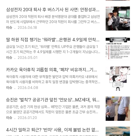
인 모두 극한의 피로를 겪었다고 합니다. 이러한 상황 속에서 김지선
요 인물 관계 및 전개 예상드라마는 주인공 유보나가 직장 생활뿐만 아
씨는 자신의 삶이 돈에 의해 잠식되고 있음을 느끼게 되었습니다. 사고
니라 가정에서도 남편,..
삼성전자 20대 퇴사 후 버스기사 된 사연: 안정성과
를 통한 삶의 전환점극심한 스트레스와 피로 속에서 발생한 난폭운전
행복을 찾아서
삼성전자 20대 직원의 퇴사 배경 분석명문대 공대를 졸업하고 삼성전
사고는 김지선 씨에게 삶의 소중한 가치들을 되돌아보게 하는 결정적
자 반도체 사업부에서 근무하던 20대 직원이 회사를 그만두고 버스
인 계기가 되었습니다. 사고 당시, 힘들었던 과거와 가족에 대한 그리
기사로 이직한 사연이 공개되었습니다. 그는 높은 초봉과 성과급에도
이슈
2026.06.18
움이 스쳐 지나가며 죽음의 위협을 느꼈다고 고백했습니다. 이 경험을
불구하고 조직 문화와 안정성에 대한 불안감을 느꼈습니다. 특히 일부
통해 돈이 전부가 아니라는 사실을 절실히 깨닫게 되었습니다. 돈보다
상사의 지역 비하 발언으로 인해 큰 회의감을 느끼고 퇴사를 결심하게
소중한 가치의 재발견김지선 씨..
딸 하원 직접 챙기는 '워라밸'…은행권 4.9일제 안착,
되었습니다. 버스 기사 직업 선택의 이유와 만족도이 직원은 현재 대구
4.5일제 신호탄 되나?
금요일 1시간 조기 퇴근, '워라밸' 만족도 UP주요 은행들이 금요일 1
에서 시내버스 기사로 근무하며 높은 만족도를 보이고 있습니다. 버스
시간 조기 퇴근하는 주 4.9일제를 시행한 지 1~2개월이 지났습니다.
업계는 상명하복 문화가 강하지 않고 정년이 보장되어 해고 걱정이 적
직원들은 딸의 하원을 직접 챙기거나 취미 생활을 즐기는 등 가정과 개
이슈
2026.05.01
으며 상사 눈치를 볼 일이 많지 않다고 설명했습니다. 급여 수준도 초
인 생활에 더 많은 시간을 할애하며 만족감을 표하고 있습니다. A은행
봉 5000만 원 수준에서 시작한다고 밝혔습니다. 삶의 질 변화와 행
이모 팀장은 금요일에 딸과 함께 집으로 돌아오는 시간이 생겨 한 주를
복감 증진이 직원은 이전 직장..
카카오 육아휴직 괴롭힘 의혹, '폐차' 비유까지…기업
기분 좋게 마무리할 수 있다고 밝혔습니다. B은행 박모씨는 금요일 퇴
문화 진단 시급
육아휴직 사용자에 대한 부적절한 발언과 압박 의혹카카오 내부에서
근 후 러닝을 즐기며 스트레스를 해소하고, 평일 업무 생산성 향상에도
육아휴직 사용자를 비하하고 휴직 일정 변경을 압박했다는 충격적인
긍정적인 영향을 받는다고 전했습니다. 이러한 변화는 직원들의 만족
의혹이 제기되었습니다. 카카오 노조는 최고제품책임자(CPO) 산하
이슈
2026.04.08
도를 높이고 업무 효율성 증진에도 기여하는 것으로 보입니다. 새로운
조직에서 2021년부터 육아휴직자를 대상으로 한 부적절한 발언과 괴
'신 풍속도' 등장…업무 효율성도 향상주 4.9일제 도입 후 은행 현장에
롭힘 사례가 접수되었다고 밝혔습니다. 일부 조직장은 육아휴직 사용
서는 고객과 직..
승진은 '벌칙'? 공공기관 덮친 '언보싱'…MZ세대, 워라
자를 '폐차'에 비유하거나 휴직 시기를 조정하도록 압박했다는 주장까
밸, 낮은 보상이 부른 씁쓸한 현실
공공기관, 승진 기피 현상 심화… 왜?민간 기업은 물론, 과거 꿈의 직장
지 나왔습니다. 이는 명백히 현행법상 보장된 육아휴직 권리를 침해하
으로 불렸던 공공기관에서도 직원이 임원은 물론 초급 간부 승진까지
는 행위입니다. 회식 자리에서의 '폐차' 비유와 업무 공백 책임 강요노
꺼리는 ‘언보싱(Unbossing)’ 현상이 심각해지고 있다는 감사원 감
이슈
2026.01.20
조에 접수된 구체적인 사례에 따르면, 한 직원은 회식 자리에서 육아휴
사 결과가 나왔습니다. 업무 책임은 커지는 반면, 금전적 보상은 얄팍
직 계획을 밝혔다가 타 팀의 육아휴직 사례를 언급하며 육아휴직 사용
한 상황에 승진을 벌칙으로 여기는 분위기가 만연해지고 있습니다. 이
자를 '폐차'에 비유하는 모욕적인 발언을 들었..
4시간 일하고 퇴근? '반차' 사용, 이제 불법 논란 없이
는 단순히 개인의 선택을 넘어, 공공기관의 경쟁력 저하로까지 이어질
자유롭게!