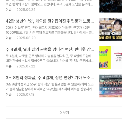
퇴근과 재택근무가 일반적이었던 실리콘밸리에서 '허슬 컬쳐'가 자리
적인 변화의 바람이 불어오고 있습니다. 주 4.5일제 도입을 논의하기
잡고 있습니다. NYT 보도에 따르면, 996 근무 문화를 요구하는 기
위한 노사정 협의체가 출범하며, OECD 평균 수준으로 노동 시간을
이슈
2025.09.24
업들이 늘어나고 있으며, 이는 주변에 열심히 일한다는 신호를 주기 위
줄이는 것을 목표로 설정했습니다. 이는 저출생·고령화 심화, 인공지능
한 수단으로도 활용되고 있습니다. 996은 오전 9시부터 오후 9시까
확산 등 구조적 위기에 대응하기 위한 핵심적인 방안으로 제시되었습
지, 주 6일..
42만 청년의 '쉼', 게으름 탓? 좁아진 취업문과 노동
니다. 이번 협의는 단순히 노동 시간 단축을 넘어, 노동 생산성 향상,
환경 개선의 필요성
20대 '쉬었음' 인구, 역대 최고치 기록20대 ‘쉬었음’ 인구가 42만
고용률 증대, 그리고 일과 가정의 양립을 가능하게 하는 다양한 방안을
1000명으로 7월 기준 역대 최고치를 기록했습니다. 일각에서는 일
모색하는 중요한 시작점입니다. OECD 평균을 향한 여정: 대한민국
자리가 많은데도 청년층이 ‘게을러서’ ‘노력을 하지 않아서’ ‘의지가 부
이슈
2025.08.20
노동 시간의 현주소현재 대한민국의 노동 시간은 OECD 평균에 비해
족해서’ 쉬고 있다는 주장이 나옵니다. 취업 경험 있는 청년들의 '쉼'우
상당한 격차를 보이고 있습니다. 2023년 기준, 대한민국의 연간 노동
선 ‘쉬었음 청년’ 대부분은 취업 경험이 있습니다. 증가한 쉬었음 청년
시간은 1,859시간으..
주 4일제, 일과 삶의 균형을 넘어선 혁신: 번아웃 감소
중 71.8%는 비자발적 사유로 쉬게 됐습니다. 양질의 일자리 부족, 청
와 직무 만족도 향상의 놀라운 효과
주 4일제, 새로운 근무 형태의 가능성을 열다최근, 주 4일제 도입에
년 '쉼'의 주요 원인‘양질의 일자리 부족’은 청년들이 쉬었음을 택하는
대한 관심이 뜨겁게 달아오르고 있습니다. 단순히 '주 5일 근무에서
가장 주된 사유입니다. 현재 청년 채용은 15개월 연속 감소하는 등 역
하루를 덜 일하는 것' 이상의 의미를 지니며, 근로자의 삶의 질과 기업
이슈
2025.07.22
대급으로 얼어붙은 상황입니다. 악화된 고용 환경과 신입 구직자들의
의 생산성을 동시에 향상시킬 수 있는 혁신적인 변화로 주목받고 있습
어려움내수 부진으로 기업들이 채용을 줄인 여파인데요. 실제로 지난..
니다. 미국 보스턴대 연구팀의 연구 결과는 이러한 주 4일제의 긍정적
3조 8천억 성과급, 주 4일제, 정년 연장? 기아 노조의
인 효과를 과학적으로 입증하며, 새로운 시대의 근무 형태를 제시하고
'꿈의 직장' 만들기 프로젝트
3조 8천억 성과급 요구: 꿈의 직장, 현실로 만들 수 있을까?기아 노조
있습니다. 특히, 임금 감소 없는 주 4일제가 근로자들의 번아웃 감소,
가 올해 임금협상에서 파격적인 요구안을 제시하며 이목을 집중시키
직무 만족도 향상, 정신적·신체적 건강 개선에 긍정적인 영향을 미친다
고 있습니다. 핵심은 바로 총 3조 8천억 원에 달하는 성과급 지급 요
이슈
2025.07.18
는 사실은, 우리 사회가 주목해야 할 중요한 메시지를 담고 있습니다.
구입니다. 이는 기아의 지난해 역대 최대 실적을 바탕으로, 영업이익의
연구 결과, 주 4일제의 놀라운 효과를 입증하다네이처 인간 행동
30%를 조합원에게 지급하라는 강력한 요구로 이어졌습니다. 3만
(Nature Human ..
5700여 명의 기아 직원 수를 고려하면, 1인당 1억 원이 넘는 성과급
더보기
을 기대할 수 있다는 계산이 나옵니다. 과연 이러한 요구가 현실화될
수 있을지, 귀추가 주목됩니다. 주 4일제 도입, 워라밸의 새로운 기준
제시?성과급 요구와 더불어, 기아 노조는 주 4일제 도입을 강력하게