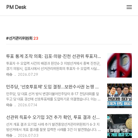
PM Desk
선거관리위원회
23
투표 통계 조작 의혹: 김포·의왕·진천 선관위 투표자
수 오입력 사건 분석
투표자 수 오입력 사건의 배경과 원인6·3 지방선거에서 충북 진천군,
경기 의왕시, 김포시에서 선거관리위원회의 투표자 수 오입력 사실이
확인되었습니다. 일부 읍면동 선관위에서 착오로 투표자 수를 과다 입
이슈
2026.07.29
력하는 사례가 발생했습니다. 중앙선관위는 기존에 공개된 구시군 단
위 총 투표자 수는 유지하면서 투표소별 수치를 조정하는 방식으로 오
민주당, '선호투표제' 도입 결정...보완수사권 논쟁 격
입력을 처리했다고 설명했습니다. 투표 통계 조작 방식 및 사례과다 입
화
민주당, 당 대표 선거 방식 변경더불어민주당이 8·17 전당대회를 앞
력된 투표자 수는 해당 읍면동 내 다른 투표소에 분산하여 수치를 조정
두고 당 대표 경선에 선호투표제를 도입하기로 의결했습니다. 이는 후
하는 방식으로 처리되었습니다. 경기 김포시 구래동 제2투표소에서는
보별 순위 투표 후 과반 득표자가 없을 경우 최하위 득표자의 표를 재
이슈
2026.07.14
시간대별 집계 오류로 투표자 수가 과다 입력되었고, 이를 다른 8개
배분하는 방식입니다. 당헌·당규 위반 논란 속에서도 최고위에서 의결
투표소에 분산하여 수정했습니다. 진천군과 의왕시에서는 과다 입력
을 강행했으며, 이 과정에서 한 최고위원이 사임하는 등 진통을 겪었습
된 수치를 투표 마감 시각까지 그대로 유지..
선관위 득표수 오기입 3건 추가 확인, 투표 결과 신뢰
니다. 검찰 보완수사권 존치 여부 논쟁 심화국회에서는 검찰 보완수사
도 하락 우려
선거 개표 결과 오기입 사례 추가 발견중앙선거관리위원회가 6·3 지
권 폐지를 둘러싼 논쟁이 계속되고 있습니다. 최근 사건 의혹으로 인해
방선거에서 개표 결과를 잘못 입력한 사례를 3건 더 발견했습니다. 경
민주당 내부에서도 신중론이 확산하고 있으며, 국민의힘은 보완수사
기 시흥시와 경북 김천시의원 선거에서는 유효표와 무효표가 뒤바뀌
이슈
2026.07.03
권 필요성을 강조하며 민주당의 폐지 추진을 비판하고 있습니다. 국민