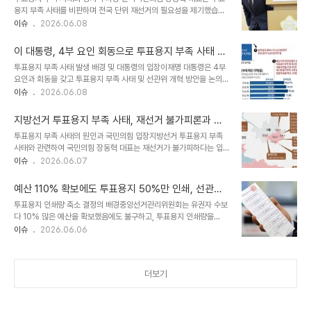
남구 665장, 광진구 436장으로 나타났습니다. 이는 서울 내에서도
용지 부족 사태를 비판하며 전국 단위 재선거의 필요성을 제기했습니
특정 지역에 집중된 현상을 보여줍니다. 개별 투표소 기준으로는 서울
다. 이는 지방선거 이후 제기된 당내 사퇴론을 피하기 위한 전략으로
이슈
2026.06.08
송파구 잠실4동 제7 투표소에서 436장으로 가장 많은 부족분이 발
해석되기도 합니다. 당내에서도 지도부의 책임 있는 발언을 촉구하는
생했습니다. 서울 외 지역 및 타 지역 투표지 부족 현황서울 이외 지역
비판의 목소리가 나오고 있습니다. 여야의 상반된 대응 방안 제시더불
에서는 인천에서 40..
이 대통령, 4부 요인 회동으로 투표용지 부족 사태 해
어민주당은 이번 사태를 민주주의 근간을 훼손한 중대 사안으로 규정
결 방안 모색
투표용지 부족 사태 발생 배경 및 대통령의 입장이재명 대통령은 4부
하고 국정조사 실시를 요구했습니다. 또한 특검 도입과 개헌까지 검토
요인과 회동을 갖고 투표용지 부족 사태 및 선관위 개혁 방안을 논의합
하겠다는 입장을 밝혔습니다. 반면, 민주당은 장 대표의 재선거 주장을
니다. 대통령은 이번 사태에 대해 깊은 유감을 표명하며 책임 있는 자
이슈
2026.06.08
'정치쇼'라며 일축했습니다. 향후 국정조사 진행 전망여야는 투표용지
세를 강조했습니다. 국민의 신뢰를 잃은 독립기관은 존재 의미가 없다
부족 사태의 진상 규명을 위한 국정조사 요구서를 제출하고 관련 협의
고 지적했습니다. 대통령의 후속 조치 및 국회에 대한 요청 사항대통령
를 진행할 예정입니다. 순번상 국민의힘..
지방선거 투표용지 부족 사태, 재선거 불가피론과 여
은 국회에 투표용지 부족 사태의 진상 규명과 재발 방지 대책 마련을
야 공방 심화
투표용지 부족 사태의 원인과 국민의힘 입장지방선거 투표용지 부족
위한 국정조사 추진을 요청했습니다. 또한 선관위에 대한 근본적인 제
사태와 관련하여 국민의힘 장동혁 대표는 재선거가 불가피하다는 입
도 개선 논의도 함께 진행해 줄 것을 당부했습니다. 정부 차원에서도
장을 표명했습니다. 장 대표는 국정조사, 여당 추천 특검, 선관위 직원
이슈
2026.06.07
가능한 모든 조치를 강구하겠다고 밝혔습니다. 선관위에 대한 쇄신 요
교체로는 국민의 분노를 잠재울 수 없다고 주장했습니다. 이에 따라 재
구 및 수사 착수 지시대통령은 검찰과 경찰이 참여하는 합동수사본부
선거는 피할 수 없는 문제가 되었다고 강조했습니다. 더불어민주당의
구성을 지시하여 책임 소재를 ..
예산 110% 확보에도 투표용지 50%만 인쇄, 선관위
반박과 요구사항더불어민주당은 국민의힘의 주장을 정치적 입지를 위
결정 배경 분석
투표용지 인쇄량 축소 결정의 배경중앙선거관리위원회는 유권자 수보
한 정치쇼라고 비판하며 반박했습니다. 민주당은 국정조사나 특검을
다 10% 많은 예산을 확보했음에도 불구하고, 투표용지 인쇄량을
위한 원구성부터 협조할 것을 국민의힘에 요구했습니다. 이는 사태 해
50%로 축소하는 결정을 내렸습니다. 이는 사전투표율이 높은 지역
이슈
2026.06.06
결을 위한 실질적인 조치를 우선해야 한다는 입장으로 해석됩니다. 향
에서 투표용지가 과다하게 남는 경향을 반영한 연구 보고서의 제안에
후 정치권의 움직임과 대중의 반응이번 사태로 인해 여야 간의 갈등이
따른 것입니다. 선관위는 이러한 지침 변경이 투표용지 낭비를 줄이기
더욱 심화될 것으로 예상됩니다. 국민의힘은..
위한 조치라고 설명했습니다. 준비 미흡과 지역별 편차 문제투표용지
더보기
인쇄량 축소 지침을 따른 송파구에서는 투표 대란이 발생했지만, 다른
지역 선관위는 투표율 상승 가능성을 고려하여 용지 수량을 기존대로
유지하는 등 준비 상황에 편차가 있었습니다. 또한, 전체적으로 용지가