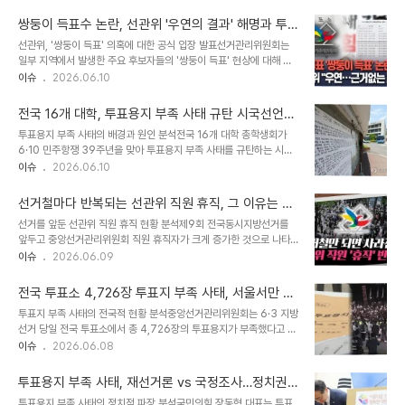
립성을 강화하는 방향으로 발전했습니다. 하지만 이러한 독립성 강화
신청한 바 있습니다. 향후 선거 관리 및 대중의 반응이번 사태는 선거
과정에서 책임 소재가 불분명해지는 구조적 문제가 발생했습니다. 현
관리의 중요성과 투명성에 대한 대중의 관심..
쌍둥이 득표수 논란, 선관위 '우연의 결과' 해명과 투
재 선관위의 책임 구조와 견제 장치의 한계현재 선관위원 구성은 대통
명한 개표 과정 공개
선관위, '쌍둥이 득표' 의혹에 대한 공식 입장 발표선거관리위원회는
령, 야당, 대법원장, 여당 몫으로 나뉘어 어느 한쪽도 책임을 지기 어려
일부 지역에서 발생한 주요 후보자들의 '쌍둥이 득표' 현상에 대해 우
운 구조입니다. 위원장은 비상근직으로 운영되며, 실무 조직은 대규모
연의 결과라고 공식적으로 밝혔습니다. 전남도선거관리위원회는 민형
이슈
2026.06.10
화되었으나 상근 위원의 감독 권한과 책임이 명확하게 규정되어 있지
배 더불어민주당 후보와 이정현 국민의힘 후보의 득표수가 일부 지역
않습니다. 국회, 감사원 등 외부 기관의 견제 역시 역할이 제한적입니
에서 일치한 사례를 분석한 결과, 이는 통계적 우연에 의한 것이라고
다. 선관위의 책임 부재와 권한 독점..
전국 16개 대학, 투표용지 부족 사태 규탄 시국선언
설명했습니다. 각 사전투표소의 선거인수와 후보자별 득표수, 무효투
발표
투표용지 부족 사태의 배경과 원인 분석전국 16개 대학 총학생회가
표수 등 전체 투표 데이터는 서로 달랐으며, 오직 득표수만 동일하게
6·10 민주항쟁 39주년을 맞아 투표용지 부족 사태를 규탄하는 시국
나타났습니다. 개표 과정의 투명성과 공정성 강조선관위는 투표지 분
선언을 합동으로 발표합니다. 이들은 이번 사태를 국민의 참정권을 제
이슈
2026.06.10
류기의 1차 분류와 재확인 대상 투표지의 수작업 집계 과정에서 결과
대로 보장하지 못한 중대한 민주주의 훼손 사건으로 규정합니다. 수많
적으로 두 후보의 표수가 같아진 것이라고 해명했습니다. 이는 서로 다
은 민주화운동을 통해 어렵게 얻어낸 참정권이 국가기관에 의해 침해
른 장소에서 서로 다른 사람들이 집계한 결과가..
선거철마다 반복되는 선관위 직원 휴직, 그 이유는 무
되었다는 사실은 매우 심각한 문제입니다. 시국 선언의 주요 요구 사항
엇일까요?
선거를 앞둔 선관위 직원 휴직 현황 분석제9회 전국동시지방선거를
참여 대학들은 시국 선언을 통해 투표용지 부족 사태에 대한 철저한 진
앞두고 중앙선거관리위원회 직원 휴직자가 크게 증가한 것으로 나타
상 조사와 책임자 처벌을 요구합니다. 또한 중앙선거관리위원회 구조
났습니다. 지난 5월 기준 선관위 휴직자는 총 181명으로, 이는 정원의
이슈
2026.06.09
개혁과 독립적인 선거 감시 기구 설치를 촉구합니다. 이는 민주주의의
약 6%에 해당하는 수치입니다. 지난해 말 148명이었던 휴직자 수는
근간을 바로 세우기 위한 중요한 조치입니다. 경찰 수사 및 관련 동향
약 22% 증가하며 선거철마다 반복되는 현상을 보이고 있습니다. 휴
이 사건을 수사 중인 경찰은 서..
전국 투표소 4,726장 투표지 부족 사태, 서울서만 3,
직자 증가 추세와 과거 사례선관위 휴직자는 올해 1월부터 꾸준히 증
912장 발생
투표지 부족 사태의 전국적 현황 분석중앙선거관리위원회는 6·3 지방
가하는 추세를 보였습니다. 특히 주요 선거가 임박할 때마다 휴직자가
선거 당일 전국 투표소에서 총 4,726장의 투표용지가 부족했다고 자
늘어나는 양상이 2022년 이후 반복되고 있습니다. 2022년 대선과
체 파악했습니다. 이는 전국 50곳의 투표소에서 발생한 수치로 잠정
이슈
2026.06.08
지방선거가 겹쳤을 때는 휴직자가 200명을 넘었으며, 선거가 끝난 후
집계되었습니다. 특히 서울 지역에서만 3,912장의 투표용지가 부족
감소하는 패턴을 보였습니다. 선관위 개혁의 필요성 제기선거관리 부
하여 심각성을 더했습니다. 서울 지역 투표지 부족 현황 및 주요 발생
실에 대한 지적이 계속됨에도..
투표용지 부족 사태, 재선거론 vs 국정조사…정치권
지서울 지역의 투표지 부족분은 송파구 1,965장, 성북구 791장, 강
공방 가열
투표용지 부족 사태의 정치적 파장 분석국민의힘 장동혁 대표는 투표