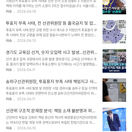
지방선거 투표용지 부족 사태로 인한 선거 소청 현황6·3 지방선거 효
로 인해 업무에 대한 책임 의식이 결여되는 경향이 나타납니다. 이러한
력에 이의를 제기하는 선거 소청이 35건 접수되었습니다. 서울시장 2
문제 해결을 위해 상임직 전환 및 책임 강화가 필요합니다. 선거관리위
건, 서울시 교육감 1건 등 7건은 중앙선거관리위원회에, 기초단체장
이슈
2026.06.14
원회 개혁을 위한 제언선거관리위원장의 상임직 전환과 함께 '5분 대
등 28건은 각 시도 선관위에 접수되었습니다. 선거 소청 접수 기한은
기조 상황실'과 같은 신속 대응 체계 구축이 제안됩니다. 또한, 처우 현
오는 17일까지이며, 선관위는 60일 이내에 무효 여부를 결정해야 합
실화를 통해 책임감을 높이는 방..
투표지 부족 사태, 전 선관위원장 등 출국금지 및 압수
니다. 과거 '소쿠리 투표' 당시 선관위의 성과급 및 포상 지급 내역지난
수색 착수
투표지 부족 사태 원인 규명 위한 수사 개시6·3 지방선거 투표용지 부
2022년 '소쿠리 투표' 논란 당시에도 중앙선거관리위원회는 성과상
족 사태의 진상 규명을 위해 검경 합동수사본부가 노태악 전 중앙선거
여급 예산 대부분을 집행했습니다. 또한, 대선 및 지방선거 공로로 직
관리위원장과 허철훈 전 사무총장 등 선관위 관계자들을 출국금지 조
이슈
2026.06.13
원 60명에게 중앙선관위원장 표창을 수여했습니다. 6·3 지방선거 두
치했습니다. 이들은 공직선거법 위반 및 직무유기 등 혐의로 피의자 신
달 전인 지난 4월에는 110명의 '선거 유공 우수 공무원' 선발 계획도
분입니다. 합수본은 관련 혐의로 선관위 관계자 10여 명을 대상으로
수립되었습니다...
경기도 교육감 선거, 숫자 오입력 사고 발생…선관위,
출국금지 조치를 내렸습니다. 압수수색 통해 증거 확보 및 분석 진행합
'변명 여지 없다' 사과
선거 결과 집계 과정에서의 오류 발생 경위경기도 교육감 선거에서 개
수본은 과천 중앙선관위와 서울시선관위 등 7곳에 대해 압수수색을
표 결과가 잘못 입력되거나 투표소명이 오기재되는 사고가 발생했습
실시하여 투표용지 인쇄 계획서, 회의록, 예산서, 관련 파일 등을 확보
니다. 성남시 중원구와 광주시에서 이러한 오류가 확인되었으며, 이는
이슈
2026.06.11
했습니다. 선거 당일 투표용지 보관 장소와 수량, 잔여 매수 등을 기록
선거관리위원회의 부실한 검증 과정을 드러냅니다. 선관위는 철저한
한 투표록도 압수 대상에 포함되었습니다. 현재 대부분의 압수수색은
검증을 하지 못한 점에 대해 변명의 여지가 없다고 밝혔습니다. 구체적
완료되었으며, 확보된 자료 분석에..
송파구선관위원장, 투표용지 부족 사태 책임지고 사임
인 오류 사례 및 정정 과정성남시중원구 금광2동 제3투표소에서는 두
결정
투표용지 부족 사태 발생 및 위원장 사임 경위서울 송파구 잠실 지역의
후보의 득표수가 뒤바뀌어 공표되었으며, 광주시 초월읍에서는 투표
투표용지 부족 사태와 관련하여 민소영 송파구선거관리위원장이 위원
소명이 잘못 기재되어 결과가 오입력되었습니다. 이러한 오류는 뒤늦
장직에서 물러났습니다. 중앙선거관리위원회는 민 위원장의 사의 표
이슈
2026.06.11
게 확인되어 정정되었으며, 당선인 결과에는 변동이 없었습니다. 하지
명을 수용하여 해촉을 결정했다고 밝혔습니다. 민 전 위원장은 투표용
만 기본적인 숫자 기재 오류는 선관위의 신뢰도를 크게 훼손시켰습니
지 부족 사태와 관련하여 직무유기 혐의 등으로 고발된 상태였습니다.
다. 선관위의 공식 입장 및 재발 방지 대책경기..
선관위 구조적 문제점 분석: 책임 소재 불분명과 외부
직무대행 체제 전환 및 후속 조치이에 따라 송파구선거관리위원회는
통제 한계
선관위의 독립성 강화와 책임 분산의 역사적 배경중앙선거관리위원회
김한광 부위원장 직무대행 체제로 운영됩니다. 김 부위원장은 섬유·원
는 1960년 헌법 개정 이후 권력으로부터 독립된 헌법기관으로 자리
단 제조업체인 ㈜무썸의 대표이사를 맡고 있습니다. 앞서 잠실 투표
매김했습니다. 초기에는 정부의 영향력이 컸으나, 권력 분산을 통해 독
이슈
2026.06.10
소·개표소 봉쇄 시위 대응을 총괄했던 오상택 송파경찰서장도 면직을