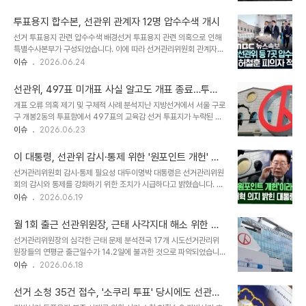
는 오류가 발생했습니다. 또한 경기도의회 비례대표 의원 선거에서는
의힘은 보완수사권 유지 및 형사소송법 개정안을 준비 중입니다. 투표
특정 정당이 실제 1표를 얻었음에도 12표로 잘못 입력되는 등 심각한
용지 부족 사태 국정조사 특위 청문..
투표용지 합수본, 선관위 관계자 12명 압수수색 개시
오기입 사태가 확인되었습니다. 구체적인 오기입 사례 분석시흥시 다
선거 투표용지 관련 압수수색 배경선거 투표용지 관련 의혹으로 인해
선거구에서는 후보자의 득표수가 실제와 다르게 기입되었으며, 김천
특별수사본부가 구성되었습니다. 이에 따라 선거관리위원회 관계자
시 가선거구에서도 무효표가 유효표로 잘못 입력되는 사례가 있었습
12명에 대한 압수수색이 진행됩니다. 이번 조치는 선거의 공정성을 확
이슈
2026.06.24
니다. 경기도의회 비례대표 선거에서는 여러 투표소에서 정당별 득표
보하기 위한 중요한 절차입니다. 압수수색 대상 및 범위압수수색 대상
수가 혼동되어 입력되는 등 광범위한 오류가 확인되었습니다. 이러한
에는 선거관리위원회 사무실과 관련자들의 자택이 포함됩니다. 수사
오류들은 선거 결과의 정확성에 대한 의문을 제기하고 있..
선관위, 497표 미개표 사실 알고도 개표 종료…투표
본부는 투표용지 관리 및 배포 과정에서의 위법 행위 여부를 집중적으
자 민의 무시 논란
개표 오류 의혹 제기 및 구체적 사례 분석지난 지방선거에서 서울 구로
로 조사할 예정입니다. 관련 증거 확보를 위해 신속하고 철저한 수사가
구 개봉2동의 투표함에서 497표의 교육감 선거 투표지가 누락된 사
이루어집니다. 향후 수사 방향 및 전망이번 압수수색을 통해 확보된 자
실이 확인되었습니다. 이는 서울시장 선거 투표수와 교육감 선거 투표
이슈
2026.06.23
료를 바탕으로 본격적인 수사가 진행될 것입니다. 관계자들에 대한 소
수 간의 명백한 차이로 드러났습니다. 해당 투표지들은 개표 분류기조
환 조사와 증거 분석이 이어질 것으로 예상됩니다. 선거 결과에 대한
차 거치지 않은 채 누락되었음이 밝혀졌습니다. 선관위의 안일한 대처
국민적 신뢰를 회복하는 것이 최우선 과..
이 대통령, 선관위 감시·통제 위한 '원포인트 개헌' 제
와 책임 소재서울시선관위는 개표 과정에서 투표자 수의 오차를 인지
안 및 발의 의사 표명
선거관리위원회 감시·통제 필요성 대두이명박 대통령은 선거관리위원
했음에도 불구하고, 정확한 원인 규명 없이 개표 절차를 임의로 종료했
회의 감시와 통제를 강화하기 위한 조치가 시급하다고 밝혔습니다. 이
습니다. 선거 다음 날이 되어서야 운반용 바구니에 담긴 채 개표되지
를 위해 필요하다면 원포인트 개헌까지도 추진할 수 있다는 의지를 표
이슈
2026.06.19
않은 497표를 CCTV 확인을 통해 뒤늦게 발견했습니다. 중앙선관
명했습니다. 대통령은 이러한 개헌안 발의를 직접적으로 고려하고 있
위 역시 이 사실을 보고받고도 별도의 정정 조치를 취하지 않은 것으로
음을 시사했습니다. 개헌 추진 절차 및 예상되는 논란대통령의 발언은
확인되었습니다. 미개표 사태의 파..
월 1회 출근 선관위원장, 근태 사각지대 해소 위한 개
선거 과정의 공정성 확보를 위한 제도 개선의 필요성을 강조하는 것으
혁 시급
선거관리위원장의 심각한 근태 문제 분석전국 17개 시도선거관리위
로 해석됩니다. 다만, 개헌 추진 과정에서 정치권의 합의 도출과 국민
원장들의 연평균 출근일수가 14.2일에 불과한 것으로 파악되었습니
적 공감대 형성이 중요한 과제가 될 것으로 보입니다. 이에 대한 다양
다. 이는 법정 근로 가능일을 기준으로 할 때 평균 5.7%의 출근율에
이슈
2026.06.18
한 정치적, 사회적 논의가 예상됩니다. 향후 정치권 반응 및 전망대통
해당합니다. 선거가 치러진 해에도 이러한 낮은 출근율은 개선되지 않
령의 개헌 제안에 대해 정치권의 즉각적인 반응이 주목됩니다. 야당을
았습니다. 겸직 구조와 책임 의식 결여가 원인선거관리위원장의 낮은
중심으로 한 반발과 함께, 여당 내에..
선거 소청 35건 접수, '소쿠리 투표' 당시에도 선관위
출근율은 주로 법관이 겸직하는 구조에서 비롯됩니다. 비상임 직책으
는 포상 잔치