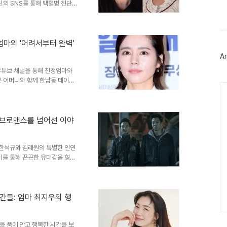
스
신의 SNS를 통해 백혈병 진단을
북
 혼란스러웠지만, 류지원은 긍정
트
그녀의 용기와 끈기에 응원의 메
위
하여 '지니'라는 예명으로 활동하
터
로 재데뷔했고, 배우로 전향하여
플
엄마의 '어려서부터 완벽'
러
동 영역을 넓혔습니다. 치료 과
Ar
그
현재 3차 치료를 받고 있다고
인
유튜브 채널을 통해 친정엄마와
은 어머니와 함께 한남동 데이트
Ca
었습니다. 특히, 한가인의 변함
은 이들의 관심을 모았습니다.
 연예인 가족의 일상을 넘어, 세
가 기억하는 한가인의 어린 시절
 브로맨스를 넘어선 이야
한 기억을 솔직하게 털어놓았습니
도 '그냥 보통이다'라고 말해 웃음
 한석규와 김래원의 특별한 인연
미를 통해 끈끈한 유대감을 형성
. 함께 낚시를 즐기며 작품에서
감동을 선사합니다. 낚시라는 취
 대화를 나누며 우정을 키워온 두
 합니다. 낚시라는 공통 관심사
간들: 엄마 최지우의 행
, 브로맨스의 시작2017년, 한
다. 극 중 두 사람은 ..
을 품에 안고 행복한 시간을 보