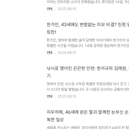
이라는 안타까운 소식이 전해졌습니다. 류지원은 14일, 자
받은 지 3개월이 되었다고 밝혔습니다. 갑작스러운 진단에
연예
2025.08.15
적인 마음으로 치료에 임하고 있다고 전했습니다. 팬들은 
시지를 보내고 있습니다. 류지원은 2017년 굿데이로 데뷔
며 많은 사랑을 받았습니다. 굿데이 해체 후에는 아이리스
한가인, 43세에도 변함없는 미모 비결? 친정 
디즈니+ '화인가 스캔들'에서 김하늘의 아역을 연기하며 활
칭찬!
정과 긍정적인 마음류지원은 1, 2차 치료를 무사히 마치고 
합..
한가인, 엄마와 함께한 솔직 담백한 이야기배우 한가인이 
특별한 시간을 가졌습니다. 14일 공개된 영상에서 한가인
를 즐기며, 어린 시절부터 지금까지의 다양한 이야기를 나누
연예
2025.08.15
없는 아름다움의 비결과 관련된 어머니의 솔직한 답변이 많
'자유부인 한가인' 채널을 통해 공개된 이번 영상은, 단순한
대를 아우르는 공감과 따뜻한 감동을 선사했습니다. 어머니
낚시로 맺어진 끈끈한 인연: 한석규와 김래원,
제작진의 질문에 한가인의 어머니는 딸의 어린 시절에 대
기
다. '딸이 예쁜 줄 몰랐다'는 질문에 유쾌하게 답하며, 지금
을 자..
뜻밖의 인연, 낚시로 시작된 특별한 우정오래된 낚시 친구,
이 드디어 빛을 발했습니다. 두 사람은 낚시라는 공통의 취
했고, 이는 단순한 친분을 넘어선 깊은 관계로 발전했습니다
연예
2025.08.13
만날 날을 꿈꿨다는 두 배우의 이야기는, 팬들에게 잔잔한 
미를 통해 서로를 이해하고, 인생과 연기에 대한 깊이 있는
사람의 이야기는, 우리에게 진정한 관계의 가치를 되새기게
지우히메, 46세에 얻은 딸과 함께한 눈부신 순
가 두 사람을 묶어준 셈입니다. 영화 '프리즌'으로 이어진 꿈
복한 일상
석규와 김래원은 영화 '프리즌'을 통해 오랜 염원을 이루었습니
세월을 거스르는 여배우, 최지우배우 최지우가 6살이 된 딸