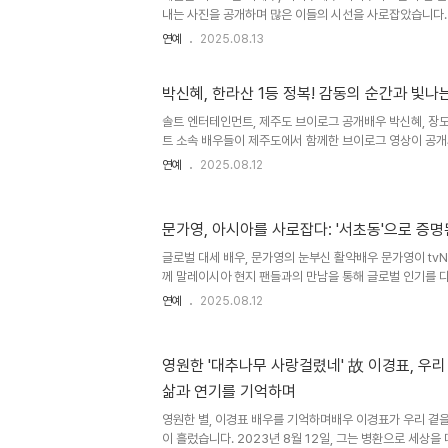
내는 사진을 공개하며 많은 이들의 시선을 사로잡았습니다. 
어 계정에 파란색 하트 이모티콘과 함께 여러 장의 사진을
연예
2025.08.13
움과 딸에 대한 깊은 애정을 동시에 보여주며 팬들의 뜨거운
46세의 나이에 얻은 귀한 딸과의 행복한 일상은 많은 여
있습니다. 노을 아래, 모녀의 아름다운 휴식공개된 사진 속
박신혜, 한라산 1등 정복! 감동의 순간과 빛나
으로 카메라를 응시하고 있습니다. 잔디밭에 앉아 딸을 품에
솔트 엔터테인먼트, 제주도 브이로그 공개배우 박신혜, 장도
은 보는 이들로 하여금 훈훈함을 자아냅니다. 두 모녀의 모습은
트 소속 배우들이 제주도에서 함께한 브이로그 영상이 공개
식구들과의 따뜻한 시간을 담아 팬들에게 특별한 즐거움을 선
연예
2025.08.12
들' 촬영으로 아쉽게 함께하지 못한 박정연을 제외한 모든
했습니다. 제주도에서의 특별한 시간2박 3일 동안 진행된
지 특식을 즐기며 체력을 보충하고, 시장에서 등산을 위한 
문가영, 아시아를 사로잡다: '서초동'으로 증
자기한 소품샵에서 박신혜는 '모두 모두 건강하고 승승장구
자 파이팅!!!'이라는 애정 어린 메시지를 남겨 훈훈함을 자
글로벌 대세 배우, 문가영의 눈부신 활약배우 문가영이 tvN
음 날..
께 말레이시아 현지 팬들과의 만남을 통해 글로벌 인기를 다
동'은 마지막 회에서 자체 최고 시청률을 기록하며 유종의 
연예
2025.08.12
강희지 역을 맡아 첫 변호사 연기에 도전, 안정적인 연기력
'서초동', 국내를 넘어선 글로벌 성공'서초동'은 국내를 넘
인기를 누렸습니다. 라쿠텐 비키에서는 미국, 브라질 등 15
영원한 '대추나무 사랑걸렸네' 故 이경표, 우리
기준 Top5에 올랐으며, 디즈니+, 유넥스트, 아이치이 등
삶과 연기를 기억하며
록했습니다. 특히 동남아시아 지역에서는 동시간대 채널 1위를
영원한 별, 이경표 배우를 기억하며배우 이경표가 우리 곁을
이 흘렀습니다. 2023년 8월 12일, 그는 병환으로 세상을