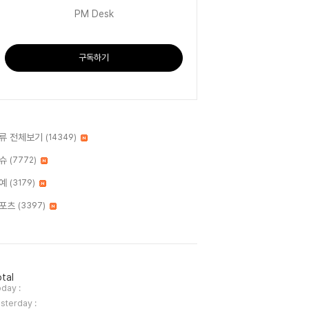
PM Desk
구독하기
류 전체보기
(14349)
슈
(7772)
예
(3179)
포츠
(3397)
tal
day :
sterday :