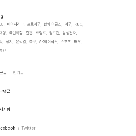
ag
LB,
메이저리그,
프로야구,
한화 이글스,
야구,
KBO,
재명,
국민의힘,
결혼,
트럼프,
월드컵,
삼성전자,
족,
정치,
윤석열,
축구,
SK하이닉스,
스포츠,
배우,
흥민,
근글
인기글
근댓글
지사항
acebook
Twitter