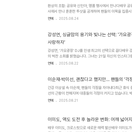
..
환상의 조합: 공유와 신민아, 명품 행사에서 만나다배우 공
사에서 만나 훈훈한 투샷을 공개하며 팬들의 이목을 집중시
그램을 통해 '만나서 반가웠어'라는 따뜻한 인사와 함께 사
연예
2025.08.24
은 단순한 이벤트 참여를 넘어 오랜 시간 동안 변함없는 우
인 반응을 얻고 있습니다. 두 배우의 빛나는 비주얼은 물론
또한 많은 이들의 시선을 사로잡았습니다. 스타들의 패션,
강성연, 싱글맘의 용기와 빛나는 선택: '가요광장
유는 깔끔한 턱시도를, 신민아는 시원한 블루 드레스를 선
사랑하자'
습니다. 공유의 턱시도는 그의 세련된 이미지와 완벽하게 
레스는 그..
강성연, '가요광장' DJ를 인생 최고의 선택으로 꼽다배우 
의 벅찬 소회를 밝혔습니다. 그녀는 21일 자신의 인스타그
잘했다고 여기는 선택 중 하나가 가요광장 DJ!'라며 방송
연예
2025.08.22
니다. 25년이라는 오랜 시간 동안 변함없이 곁을 지켜준 
DJ로서의 활동이 그녀에게 얼마나 소중한 의미를 지니는지
송 활동을 통해 대중과 꾸준히 소통하며 다채로운 매력을 선보
이순재·박미선, 괜찮다고 했지만… 팬들의 '걱정
그녀의 빛나는 커리어에 긍정적인 영향을 준 중요한 선택이
건강 이상설 속 이순재, 팬들의 걱정을 자아내다최근 휴식 
강성연, 긍정 에너지로 빛나는 일상공개된 사진과 영상 속 강
선의 근황이 전해지며 대중들의 걱정이 커지고 있습니다. 박
리며' 기자간담회에서 이순재 배우의 건강 상태에 대해 언
연예
2025.08.21
는 이순재 배우를 직접 만나지는 못했지만, 측근을 통해 전
아닌 것 같다'고 밝혀 팬들의 마음을 더욱 안타깝게 했습니
걱정은 여전한 이유이순재 배우의 소속사 측은 건강에 이상은
이미도, 역도 도전 후 놀라운 변화: 어깨 넓어지고
동이 불편할 뿐이라고 밝혔습니다. 하지만 지난해 9월 연극
강상의 문제로 중도 하차한 이력이 있기에 팬들의 걱정은 
배우 이미도, 크로스핏으로 새로운 매력 발산배우 이미도가 