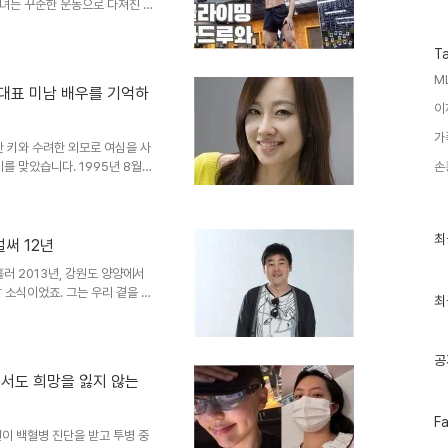
수
녀는 꾸준한 운동으로 다져진 넓
특히, 역도를 통해 45kg을 연
동 열정을 입증했습니다. 이미도
T
주고 있습니다. 설거지 중에도 드
M
는 모습으로 등장했습니다. 그녀
대 대표 미남 배우를 기억하
다. 이에 이미도는 크로스핏을
이
 강조했습니다. 이러한 일상 속에
가
한 키와 수려한 외모로 여심을 사
를 맞았습니다. 1995년 8월
손
 故 임성민은 짧지만 강렬했던 생
아, 그의 빛나는 발자취와 그를 기
운관을 빛낸 그의 연기 인생임성
최
최
습니다. 이듬해 TBC 18기 공
벌써 12년
근
180cm의 훤칠한 키와 시원한
글
러 2013년, 강원도 양양에서
 199..
과
 소식이었죠. 그는 우리 곁을 떠
인
최
마음속에 깊이 자리 잡고 있습니
기
 예술혼을 기리고자 합니다. 그의
글
 대해 이야기 나누려 합니다. 故
공
 데뷔하여, 다채로운 작품 활동을
에서도 희망을 잃지 않는
 활약하며, 그의 연기 열정을 보
삶백원길 님..
페
F
이
이 백혈병 진단을 받고 투병 중