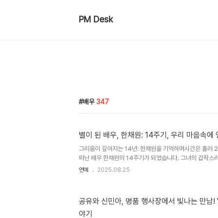
PM Desk
배우
347
별이 된 배우, 한채원: 14주기, 우리 마음속에
그리움이 깊어지는 14년: 한채원을 기억하며시간은 흘러 2
떠난 배우 한채원의 14주기가 되었습니다. 그녀의 갑작스
슬픔과 안타까움을 안겨주었습니다. 2011년 8월, 그녀는
연예
2025.08.25
고, 그 소식은 두 달 뒤인 10월에야 세상에 알려졌습니다. 
녀를 기억하는 많은 사람들의 마음속에는 여전히 그녀의 아
적들이 남아 있습니다. 고독 속에서 피어난 아픔: 그녀가 겪
공유와 신민아, 명품 행사장에서 빛나는 만남! 
은 오랫동안 대중의 주목을 받지 못하면서 극심한 스트레스
야기
를 받아온 것으로 알려졌습니다. 연예계의 화려함 뒤에 숨