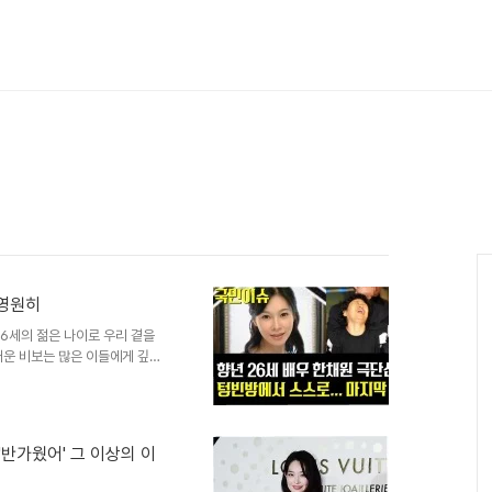
 영원히
6세의 젊은 나이로 우리 곁을
러운 비보는 많은 이들에게 깊은
 서울 자택에서 숨진 채 발견되었
한채원은 우리 곁을 떠났지만, 그
름다운 모습과 잊을 수 없는 흔
었던 고통경찰 조사 결과, 고인
'반가웠어' 그 이상의 이
로 우울증을 겪었고, 약물 치료
겨진 고독과 고통은 그녀를 벼랑