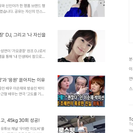
유와 신민아가 한 명품 브랜드 행
켰습니다. 공유는 자신의 인스타
진을 게시했는데요, 이들의 만남
정을 보여주는 듯해 더욱 긍정적
, 각자의 개성을 살린 스타일링
 그리고 그들의 선택행사에서 공
' DJ, 그리고 '나 자신을
택하여 각자의 매력을 한껏 뽐냈
어우러졌으며, 신민아의 블루 드
강성연이 '가요광장' 원조 DJ로서
램을 통해 '내 인생에서 참으로
분
작가 지인에게 감사 인사를 전했습
지인에 대한 고마움을 표현하며,
이
 짐작하게 합니다. 강성연은 방
연
여 왔으며, '가요광장' DJ는
'과 '응원' 쏟아지는 이유
었음을 알 수 있습니다. 싱글맘
중인 배우 이순재와 방송인 박미
스
성연은 작가 지인과 함..
근형 배우는 연극 '고도를 기다
급하며 우려를 자아냈습니다. 그
해 들은 이야기가 '좋은 상황은
다. 소속사의 해명에도… 팬들의
 없으며, 다리에 힘이 없어 거
방
To
, 45kg 30회 성공!
 '고도를 기다리며' 초연에서 건
문
To
쉽게 사그라지지 않고 있습니다.
자
유튜브 채널 '우아한 미도씨'를
Ye