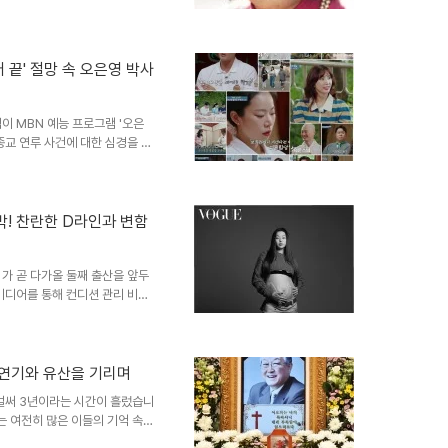
1세, 짧지만 강렬했던 그의 생애
80년, 연기 인생의 시작1962년
로 데뷔하며 연기 인생을 시작했습
동하며, 브라운관을 통해 시청자
어 끝' 절망 속 오은영 박사
역사에 한 획을 긋는 순간이었으
추나무 ..
이 MBN 예능 프로그램 '오은
종교 연루 사건에 대한 심경을 솔
했던 과거의 상처를 드러내며,
섭은 종교와의 악연으로 인해 세
을 받았다고 밝혔습니다. 마음의
마지막으로 이 사건에 대해 언급
박! 찬란한 D라인과 변함
 안식처를 얻고 싶어 그곳에 갔지
커리어가 여기서 끝날 수도 있다
가 곧 다가올 둘째 출산을 앞두
미디어를 통해 컨디션 관리 비법
로잡았습니다. 이하늬는 첫째 임
건강하게 지내는 비결을 공유했습
늬는 넉넉한 사이즈의 원피스를
 선보였습니다. 그녀의 건강하고
 연기와 유산을 기리며
가올 출산에 대한 기대감을 높였
 벌써 3년이라는 시간이 흘렀습니
뜨거운 반응공개된 사진 속 이하
기는 여전히 많은 이들의 기억 속에
은 방광암 말기 판정을 받고 투병