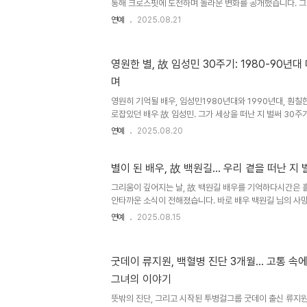
또..
통해 크로스핏에 도전하며 놀라운 변화를 공개했습니다. 그
어진 어깨 라인을 선보이며, 팬들의 이목을 집중시켰습니다. 
연예
2025.08.21
속으로 30번이나 드는 놀라운 기록을 달성하며, 그녀의 운
의 이러한 모습은 많은 이들에게 건강한 삶에 대한 영감을 
러나는 운동의 흔적공개된 영상에서 이미도는 설거지를 하
영원한 별, 故 임성민 30주기: 1980-90년
의 동생은 굽은 등을 언급하며 운동의 흔적을 이야기했습니
며
시작한 후 변화된 몸 상태를 언급하며, 꾸준한 운동 습관을
서의..
영원히 기억될 배우, 임성민1980년대와 1990년대, 훤칠
로잡았던 배우 故 임성민. 그가 세상을 떠난 지 벌써 30주기
20일, 간경화로 인해 39세의 젊은 나이로 우리 곁을 떠난
연예
2025.08.20
을 살다 간, 우리 시대의 별이었습니다. 그의 30주기를 맞
억하는 사람들의 마음을 되짚어보려 합니다. 스크린과 브라
민은 1976년 영화 '마지막 밤의 탱고'로 연기 인생을 시작했
별이 된 배우, 故 백원길… 우리 곁을 떠난 지 
채 탤런트로 데뷔하며 본격적인 배우의 길을 걷게 되었죠. 
그리움이 깊어지는 날, 故 백원길 배우를 기억하다시간은 흘
마스크는 단숨에 대중의 시선을 사로잡았고, 그는 1980년대와
안타까운 소식이 전해졌습니다. 바로 배우 백원길 님의 사망
났지만, 그의 작품과 따뜻한 기억들은 여전히 많은 이들의 
연예
2025.08.15
다. 오늘, 우리는 그의 12주기를 맞아 그를 추억하고, 그의
삶과 작품을 되돌아보며, 그가 우리에게 남긴 소중한 유산에
백원길 배우는 2002년 영화 '성냥팔이 소녀의 재림'으로
굿데이 류지원, 백혈병 진단 3개월… 고통 속
펼쳤습니다. 드라마, 영화, 뮤지컬, 연극 등 다양한 분야에서
그녀의 이야기
여주었습니다. 양양에서의 마지막 순간, 낚시와 함께한 그의 
뜻밖의 진단, 그리고 시작된 투병걸그룹 굿데이 출신 류지원