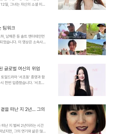
12일, 그녀는 자신의 소셜 미디
 게시했는데요, 변함없는 아름다
 반응을 얻고 있습니다. 특히,
성들에게 희망과 감동을 선사하고
 최지우는 아름다운 노을을 배경
는 팀워크
 안고 행복한 미소를 짓는 모습
하, 남해준 등 솔트 엔터테인먼
 마치 한 폭의 그림과 같아, ..
되었습니다. 이 영상은 소속사
사했습니다. KBS '화려한 날
 배우들이 참여하여 훈훈함을 더
 제주도 일정에서 배우들은 흑돼
간식을 준비했습니다. 특히 아기
명된 글로벌 여신의 위엄
하길! 다같이 날아보자! 아자아
아냈습니다. 한라산 등반 도전다
 토일드라마 '서초동' 종영과 함
시 한번 입증했습니다. '서초
미를 거두었고, 문가영은 극 중
으로 호평을 받았습니다. 드라마
어 글로벌 OTT 플랫폼에서도 큰
0개 국가 및 지역에서 시청자 수
 곁을 떠난 지 2년… 그의
 주요 플랫폼에서도 상위권을 기
 차지하며, 20..
 떠난 지 벌써 2년이라는 시간
 떠났지만, 그의 연기와 삶은 많은