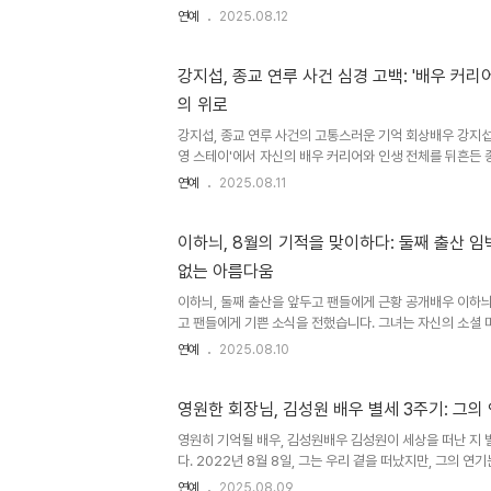
이들의 기억 속에 여전히 깊이 자리 잡고 있습니다. 향년 6
연예
2025.08.12
를 되돌아보며, 그가 남긴 발자취를 따라가 보겠습니다. 19
생인 고 이경표는 1980년 동양방송(TBC) 23기 탤런트
니다. 방송사가 통폐합된 이후에는 KBS에서 활발하게 활
강지섭, 종교 연루 사건 심경 고백: '배우 커리
들에게 깊은 인상을 남겼습니다. 그의 데뷔는 한국 드라마 
의 위로
며, 이후 그의 연기 인생은 눈부신 발전을 거듭했습니다. '대
강지섭, 종교 연루 사건의 고통스러운 기억 회상배우 강지섭
영 스테이'에서 자신의 배우 커리어와 인생 전체를 뒤흔든 
직하게 고백했습니다. 그는 그동안 어디에서도 꺼내놓지 못
연예
2025.08.11
당시 겪었던 절망감과 고통을 생생하게 전달했습니다. 강지
상에 믿을 사람이 없다는 생각까지 하며 극심한 심적 고통
안식처를 찾다, 끔찍한 현실과 마주하다강지섭은 처음이자 
이하늬, 8월의 기적을 맞이하다: 둘째 출산 임
하며, 더 이상 언급하지 않겠다고 밝혔습니다. 그는 마음의
없는 아름다움
만, 그곳이 어떤 곳인지 몰랐다고 말했습니다. 또한, 배우 
고 생..
이하늬, 둘째 출산을 앞두고 팬들에게 근황 공개배우 이하늬
고 팬들에게 기쁜 소식을 전했습니다. 그녀는 자신의 소셜 
과 함께 아름다운 근황을 공개하며 많은 이들의 시선을 사
연예
2025.08.10
신 당시에도 사용했던 제품을 소개하며, 임신 기간 동안 
니다. 고즈넉한 한옥을 배경으로 촬영된 사진 속에서 이하
입고도 감출 수 없는 D라인을 뽐내며, 특유의 밝은 미소를
영원한 회장님, 김성원 배우 별세 3주기: 그의
아름다운 모습은 팬들에게 긍정적인 에너지를 선사하며, 다
영원히 기억될 배우, 김성원배우 김성원이 세상을 떠난 지
습니다. D라인에도 변함없는 이하늬의 아름다움, 팬들의 
다. 2022년 8월 8일, 그는 우리 곁을 떠났지만, 그의 연
늬는 둘째를 ..
깊이 자리 잡고 있습니다. 향년 85세로 별세하기 전, 고인
연예
2025.08.09