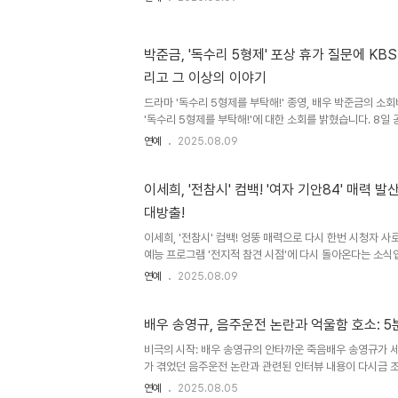
생활을 이어갔습니다. 그의 부재는 슬프지만, 그의 연기 열
아있을 것입니다. 김성원 배우는 단순히 연기자라는 수식어를
이콘이었습니다. 목소리로 시작된 연기 인생1957년, CBS
박준금, '독수리 5형제' 포상 휴가 질문에 KBS
인생이 시작되었습니다. 그의 부드러우면서도 묵직한 목소
리고 그 이상의 이야기
남겼습니다. 특히 TBC 외화 '도망자' 시리즈의 리처드 킴블 
드라마 '독수리 5형제를 부탁해!' 종영, 배우 박준금의 소
'독수리 5형제를 부탁해!'에 대한 소회를 밝혔습니다. 8일
박준금은 작품에 대한 애정과 함께 촬영을 마무리하는 벅찬
연예
2025.08.09
종영하는 것에 대해 아쉬움을 느끼면서도, 건강하게 작품
다. 특히, 오랜 시간 함께했던 동료 배우들과 세트장에 대한
사진 촬영을 통해 '독수리 5형제를 부탁해!'를 떠나보내는
이세희, '전참시' 컴백! '여자 기안84' 매력 
청률에 대한 만족감과 '국민 드라마'의 위상박준금은 '독수
대방출!
대해 언급하며 만족감을 드러냈습니다. 그녀는 '독수리 5형제를
이세희, '전참시' 컴백! 엉뚱 매력으로 다시 한번 시청자 
예능 프로그램 '전지적 참견 시점'에 다시 돌아온다는 소식입
녀의 엉뚱하고 솔직한 매력에 많은 시청자들이 열광하며 재
연예
2025.08.09
9일 방송될 359회에서는 이세희가 더욱 업그레이드된 
재미를 선사할 예정입니다. '여자 기안84'라는 수식어에 
로 또 한 번 뜨거운 화제를 모을 것으로 예상됩니다. 엉뚱함
배우 송영규, 음주운전 논란과 억울함 호소: 5
빠져드는 매력이번 방송에서 이세희는 알면 알수록 묘하게
비극의 시작: 배우 송영규의 안타까운 죽음배우 송영규가 세
니다. 집 안 곳곳에 빼곡히 적힌 메모와 고쳐지지 않은 정수기
가 겪었던 음주운전 논란과 관련된 인터뷰 내용이 다시금 조
부경찰서에 따르면 송영규는 용인시 처인구의 한 차량 안에
연예
2025.08.05