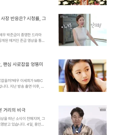
정과 족적은 영원히 우리 곁에 남
 넘어, 시대를 풍미한 문화 아
 성우 2기로 데뷔하며 그의 연기
 사장 반응은? 시청률, 그
리는 많은 이들에게 깊은 인상을
역과 '석..
회배우 박준금이 종영한 드라마
 공개된 매거진 준금 영상을 통해
 감정을 드러냈습니다. 드라마가
을 완수했다는 뿌듯함을 전했습니
 깊은 애정을 드러내며, 마지막
 결정을 내렸다고 밝혔습니다. 시
발산, 팬심 사로잡을 엉뚱미
리 5형제를 부탁해!'의 시청률에
 부탁해!'가 국민 ..
사로잡을까?배우 이세희가 MBC
니다. 지난 방송 출연 이후, 그
출연 요청이 쇄도했는데요. 오는
엉뚱함으로 시청자들에게 색다른
걸맞게, 그녀만의 독특한 일상으
의 결정체, 이세희! 알면 알수록
분 거리의 비극
 빠져드는 일상을 공개할 예정입
상을 떠난 소식이 전해지며, 그
 등, 그녀의 엉뚱한 면모는..
명받고 있습니다. 4일, 용인동
서 숨진 채 발견되었습니다. 향