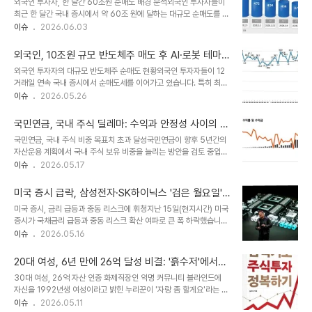
외국인 투자자, 한 달간 60조원 순매도 배경 분석외국인 투자자들이
SK하이닉스로부터 매년 수십억 달러 규모의 제품을 조달하고 있으며,
최근 한 달간 국내 증시에서 약 60조 원에 달하는 대규모 순매도를 기
이 규모는 앞으로 더욱 확대될 것이라고 밝혔습니다. 최근 미국 기술주
록하며 코스피 변동성이 확대되고 있습니다. 이러한 매도세는 한국 경
이슈
2026.06.03
급락으로 국내 반도체주 전반이 약세를 보였으나, 이는 금리 인상 우려
제 펀더멘털 악화보다는 주로 반도체 주가 급등에 따른 포트폴리오 리
에 따른 일시적인 현상으로 분석됩니다. 이러한 시장 상황 속에서도
밸런싱 성격으로 분석됩니다. 특히 삼성전자와 SK하이닉스에서 각각
AI 기술의 중요성은 더..
외국인, 10조원 규모 반도체주 매도 후 AI·로봇 테마
24조 원, 25조 원 이상 순매도하며 전체의 82.9%를 차지했습니다.
주로 자금 이동 분석
외국인 투자자의 대규모 반도체주 순매도 현황외국인 투자자들이 12
스페이스X 상장, 추가 자금 이탈 가능성 제기오는 12일 예정된 스페이
거래일 연속 국내 증시에서 순매도세를 이어가고 있습니다. 특히 최근
스X의 기업공개(IPO)가 향후 추가적인 외국인 자금 이탈을 촉발할 수
한 주 동안 삼성전자와 SK하이닉스에서 10조 원이 넘는 규모를 순매
이슈
2026.05.26
있다는 우려가 제기되고 있습니다. 스페이스X는 상장 시 세계 시가총
도하며 차익 실현에 나섰습니다. 이는 전체 유가증권시장 순매도 규모
액 상위권 진입 및 나스닥100 지수 편입 가능성이 거론됩니다. 이에
의 약 74%에 해당하는 상당한 비중입니다. AI, 로봇, ESS 관련주로
따라 글로벌 투자자 ..
국민연금, 국내 주식 딜레마: 수익과 안정성 사이의 아
의 자금 이동 및 투자 방향 전환반도체, 자동차, 전기전자 업종의 비중
슬아슬한 줄타기
국민연금, 국내 주식 비중 목표치 초과 달성국민연금이 향후 5년간의
을 줄인 외국인 투자자들은 로봇, 에너지저장장치(ESS), 2차전지 관
자산운용 계획에서 국내 주식 보유 비중을 늘리는 방안을 검토 중입니
련 종목과 코스닥 시장으로 자금을 집중시키고 있습니다. 두산로보틱
다. 최근 반도체주 랠리로 코스피가 상승하면서, 국민연금의 국내 주식
이슈
2026.05.17
스, 삼성SDI, 파두, 서진시스템, 에코프로 등이 순매수 상위 종목에 이
보유 비중은 이미 목표치인 14.9%를 10%포인트 이상 초과한
름을 올렸습니다. 투자 방향 변화의 배경 및 향후 전망이러한 투자 방
24.5%에 달했습니다. 이는 지난해 말 1458조원이던 기금 규모가
향 변화는 인공지..
미국 증시 급락, 삼성전자·SK하이닉스 '검은 월요일'
1700조원을 넘어서는 등 기금 규모 급증과 맞물려 발생한 현상입니
맞나? AI 투자 심리 위축 우려
미국 증시, 금리 급등과 중동 리스크에 휘청지난 15일(현지시간) 미국
다. 이러한 상황은 국민연금에게 '팔자니 수익을 놓치고, 더 늘리자니
증시가 국채금리 급등과 중동 리스크 확산 여파로 큰 폭 하락했습니다.
쏠림이 우려되는' 진퇴양난의 상황을 안겨주고 있습니다. 구체적인 운
특히 미국 반도체 업종이 4% 넘게 급락하며 국내 증시에도 비상이 걸
이슈
2026.05.16
용 방안은 오는 28일 확정될 예정입니다. 수익과 쏠림 사이, 국민연금
렸습니다. 나스닥종합지수는 1.54%, S&P500지수는 1.24% 하락
의 고민국민연금은 현재 국내 주식 비중을 추가로 높일지, 아니면 매도
했으며, 필라델피아 반도체지수는 4.13% 급락했습니다. 이는 AI 칩
를 통해 비중을 축소할지 결정..
20대 여성, 6년 만에 26억 달성 비결: '흙수저'에서
대장주 엔비디아(-4.42%)를 비롯해 마이크론(-6.69%), 인텔
'주식 고수'로
30대 여성, 26억 자산 인증 화제직장인 익명 커뮤니티 블라인드에
(-6.18%), AMD(-5.69%) 등 최근 강세장을 주도했던 반도체 종
자신을 1992년생 여성이라고 밝힌 누리꾼이 '자랑 좀 할게요'라는 제
목들의 낙폭이 컸기 때문입니다. 금리 상승, AI·반도체 성장주 부담 가
목으로 6년간의 주식 투자로 20억 원대 자산을 달성했다고 인증했다.
이슈
2026.05.11
중시장에서는 미 국채금리 급등을 핵심 원인으로 보고 있습니다. 5%