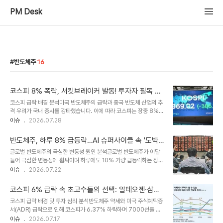
PM Desk
반도체주
16
코스피 8% 폭락, 서킷브레이커 발동! 투자자 필독 사
항
코스피 급락 배경 분석미국 반도체주의 급락과 중국 반도체 산업의 추
격 우려가 국내 증시를 강타했습니다. 이에 따라 코스피는 장중 8%
이상 폭락하며 투자 심리가 크게 위축되었습니다. 투매 현상이 이어지
이슈
2026.07.28
면서 코스피와 코스닥 시장에 매도 사이드카가 연이어 발동되었으며,
코스피 시장에서는 거래가 일시 중단되는 서킷브레이커까지 작동했습
반도체주, 하루 8% 급등락…AI 슈퍼사이클 속 '도박
니다. 매도 사이드카 및 서킷브레이커 발동 현황이날 오전 10시 20분
장' 변동성 심화
글로벌 반도체주의 극심한 변동성 원인 분석글로벌 반도체주가 이달
기준 코스피는 전 거래일 대비 8% 이상 급락하며 6,200선으로 주저
들어 극심한 변동성에 휩싸이며 하루에도 10% 가량 급등락하는 장세
앉았습니다. 개장 직후 매도 사이드카가 발동되었으며, 이는 올해 들어
를 연출하고 있습니다. 인공지능(AI) 메모리 슈퍼사이클로 사상 최대
이슈
2026.07.22
42번째 사이드카이자 22번째 매도 사이드카입니다. 또한, 코스피가
실적을 이어가고 있음에도 불구하고, 주가는 마치 '도박장'처럼 요동치
8% 이상 급락함에 따라 20분간 매매가 중단되는 서킷브레이커도 발
고 있습니다. 이는 시장 전체의 변동성과 비교했을 때 확연히 큰 수치
동되었습니다. 외국인 및 기..
코스피 6% 급락 속 초고수들의 선택: 알테오젠·삼성
로, 투자자들의 불안감을 증폭시키고 있습니다. 변동성 확대의 주요 요
전자 매수, SK하이닉스 매도 전략 분석
코스피 급락 배경 및 투자 심리 분석반도체주 약세와 미국 주식예탁증
인과 전문가 진단국내에서는 단일 종목 레버리지 상장지수펀드(ETF)
서(ADR) 급락으로 인해 코스피가 6.37% 하락하며 7000선을 내
의 리밸런싱 수요가 변동성을 증폭시키는 요인으로 지목되고 있습니
주었습니다. 이러한 시장 상황 속에서 투자자들의 심리가 크게 위축되
이슈
2026.07.17
다. 그러나 전문가들은 글로벌 반도체 업황 자체의 변동성이 최근 변동