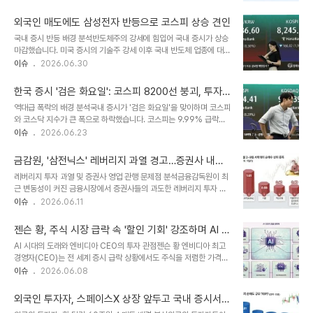
었습니다. 이에 따라 주식 초고수 투자자들의 움직임이 주목받고 있습
성 확대의 근본 원인이라고 진단하고 있습니다. 상품 구조보다는 업황
니다. 초고수 투자자들의 순매수 및 순매도 종목 분석미래에셋증권의
기대와 밸류에이션 논쟁이 변동성의 뿌리..
외국인 매도에도 삼성전자 반등으로 코스피 상승 견인
고수익 투자자들은 알테오젠과 삼성전자, 삼성전자우를 순매수 상위
국내 증시 반등 배경 분석반도체주의 강세에 힘입어 국내 증시가 상승
종목으로 기록했습니다. 반면, SK하이닉스는 가장 많이 매도한 종목
마감했습니다. 미국 증시의 기술주 강세 이후 국내 반도체 업종에 대한
으로 나타났습니다. 이는 시장의 변동성 속에서 투자자들이 특정 종목
투자 심리가 개선되었습니다. 외국인의 매도세에도 불구하고 가계 자
이슈
2026.06.30
에 대한 전략적 판단을 내렸음을 보여줍니다. 알테오젠, 삼성전자, SK
금이 유입되며 지수 상승을 이끌었습니다. 기관 및 개인 투자자 동향유
하이닉스 주가 변동 요인 및 전망알테오젠은 기술 경쟁력 약화 우려에
가증권시장에서 외국인은 3조 6천억 원을 순매도하며 매도세를 이어
도 불구하고 저가 매수 수요가 유입..
한국 증시 '검은 화요일': 코스피 8200선 붕괴, 투자
갔습니다. 연기금 또한 매도 우위를 보였으나, ETF를 통한 가계 자금
자 주의 요망
역대급 폭락의 배경 분석국내 증시가 '검은 화요일'을 맞이하며 코스피
유입으로 기관은 3조 원 이상 순매수했습니다. 개인 투자자 역시 5천
와 코스닥 지수가 큰 폭으로 하락했습니다. 코스피는 9.99% 급락하
4백억 원 순매수하며 시장에 긍정적인 영향을 미쳤습니다. 주요 업종
며 8200선에 마감했으며, 코스닥 역시 7.94% 하락하며 800선이
이슈
2026.06.23
및 종목별 동향국내 증시에서는 삼성전자와 삼성전기가 각각 3% 이
붕괴되었습니다. 이러한 급락은 주로 반도체 대형 종목에서 차익 실현
상, 7% 이상 상승하며 반도체주의 강세를 주도했습니다. SK하이닉스
매물이 쏟아진 영향으로 분석됩니다. 투자자 행동 지침 및 대응 전략외
와 SK스퀘어도 소폭 상승..
금감원, '삼전닉스' 레버리지 과열 경고…증권사 내부
국인과 기관 투자자들이 대규모 순매도를 기록하며 지수 하락을 주도
통제 강화 주문
레버리지 투자 과열 및 증권사 영업 관행 문제점 분석금융감독원이 최
했습니다. 개인 투자자들은 역대 최고 규모의 순매수를 기록했으나 하
근 변동성이 커진 금융시장에서 증권사들의 과도한 레버리지 투자 조
락을 막기에는 역부족이었습니다. 투자자들은 현재 상황을 기술적 조
장을 막기 위해 나섰습니다. 삼성전자와 SK하이닉스 등 특정 반도체
이슈
2026.06.11
정으로 판단하고 신중한 투자 결정을 내리는 것이 중요합니다. 향후 전
주에 개인 투자자금이 쏠리는 현상에 대한 당국의 개입으로 분석됩니
망 및 시장 반응증권가에서는 이번 급락을 반도체주 차익 실현과 기술
다. 이에 따라 금융감독원은 주요 증권사 감사들을 긴급 소집하여 내부
적 조정으로 보고 있으며, 펀..
젠슨 황, 주식 시장 급락 속 '할인 기회' 강조하며 AI 미
통제 강화를 강력히 주문했습니다. 금융감독원의 주요 지시사항 및 투
래 확신
AI 시대의 도래와 엔비디아 CEO의 투자 관점젠슨 황 엔비디아 최고
자자 보호 방안서재완 금융투자부문 부원장보는 시장 변동성 확대에
경영자(CEO)는 전 세계 증시 급락 상황에서도 주식을 저렴한 가격에
대응하는 선제적 리스크 점검을 강조하며, 위법 영업 행위에 대해 엄정
매수할 기회라며 긍정적인 입장을 표명했습니다. 그는 AI의 미래가 매
이슈
2026.06.08
대응할 것임을 밝혔습니다. 특히 단기 수익을 위해 특정 종목으로의 고
우 밝으며, AI가 전 세계의 핵심 인프라가 될 것이라고 확신했습니다.
위험 쏠림 투자를 권유하는 행위를 '무책임한 영업'으로 규정하고 근절
따라서 현재의 주가 하락은 오히려 투자자들에게 기쁨을 주어야 한다
의지를 표명했습니다. 또한, 해외 투자 ..
외국인 투자자, 스페이스X 상장 앞두고 국내 증시서
고 강조했습니다. SK하이닉스와의 협력 강화 및 시장 전망황 CEO는
대규모 매도세 지속