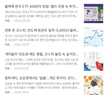
공개된 증권 계좌 내역에 따르면 총 투자 자산은 약 26억 4550만 원
를 넘어선 미국 30년물 국채금리는 장중 5.13%까지 치솟았고, 10년
으로, 이 중 국내 주식은 약 19억 9659만 원(75%), 해외 주식은 5
물..
블랙록 한국 ETF 6000억 증발: 랠리 과열 속 투자자
억 7090만 원(22%)을 차지했다. 특히 반도체 업종 비중이 67.3%
들의 조용한 이탈 신호탄
역대 최대 규모, 한국 ETF서 6000억 증발올해 코스피가 75% 이
로 높았으며, 삼성전자 비중이 큰 것으로 나타났다. 국내 및 해외 주식
상 급등하는 놀라운 성과를 기록하는 동안, 미국 상장 한국 ETF에서
수익률은 각각 153.14%, 70.84%를 기록했다. 삼성전자 HBM·파
하루 만에 역대 최대 규모인 약 6000억 원의 자금이 유출되었습니
이슈
2026.05.09
운드리 하락장, 과감한 매수 전략글쓴이는 '흙수저' 환경에서 가계부를
다. 이는 세계 최대 자산운용사인 블랙록이 운용하는 '아이셰어즈
두 개씩 써가며 초기 자금(시드)을 불렸다고 밝혔다. 그는 특히..
MSCI 한국(EWY)' ETF에서 발생한 것으로, 5거래일 연속 순유출로
연휴 후 코스피, 반도체·증권주 질주! 5,600선 돌파
이어져 총 1조 3000억 원이 넘는 자금이 이탈했습니다. EWY는 삼
쾌거
코스피, 사상 최고치 경신하며 5,600선 돌파설 연휴를 마치고 돌아
성전자, SK하이닉스 등 한국 대표 기업들로 구성되어 한국 증시의 흐
온 코스피가 사상 최고치를 다시 한번 경신했습니다. 19일 코스피는
름에 민감하게 반응하는 상품입니다. 차익 실현 압력과 과열 경고이러
전 거래일 대비 151.80포인트(2.76%) 상승한 5,658.81에 거래
이슈
2026.02.19
한 대규모 자금 유출의 주된 원인으로는 단기 급등에 따른 차익 실현
되며 투자자들에게 활짝 웃음을 선사했습니다. 개장 직후부터 오름폭
압력이 꼽힙니다. 특히 올해 코스피 상승을 견인했던 반도체주, 즉 삼
을 키워가며 강세를 이어갔습니다. 특히 기관과 개인 투자자들의 적극
성전자와 SK하이닉스는..
개미들의 10조원 매도 행렬, 코스피 불장 속 숨겨진
적인 매수세가 지수 상승을 견인했습니다. 증권·반도체 업종, 시장 주
이야기
사상 최고치 랠리, 그 뒤에 숨겨진 이야기9월, 코스피는 연일 사상 최
도하며 상승세 이끌어이날 시장은 증권 업종과 반도체 업종이 강세를
고치를 경신하며 뜨거운 불장을 연출했습니다. 그러나 이 화려한 랠리
보이며 상승세를 주도했습니다. 국내 증시의 강세와 함께 거래대금이
뒤에는 개인 투자자들의 대규모 매도세가 자리 잡고 있었습니다. 한국
이슈
2025.10.01
증가하면서, 실적 개선이 기대되는 증권주로 매수세가 몰리는 현상이
거래소에 따르면, 개인 투자자들은 9월 한 달 동안 무려 9조 8900
나타났습니다. 또한, 간밤 미국 기술주들의 강세 소식은 반도체주에 대
억원어치를 순매도했습니다. 이는 8월의 30억원 순매수에서 급격하
한 투자 심리를 더욱 뜨겁게 달..
동학개미, 상승장에서도 '씁쓸'…개인 투자자, 또다시
게 전환된 모습으로, 시장의 뜨거운 열기 속에서도 차익 실현에 나선
소외되나?
상승장 속 개인 투자자들의 '엇갈린 희비극'최근 증시 상승에도 불구하
개미들의 움직임을 보여줍니다. 개미들의 선택: 차익 실현 vs. 장기 투
고 개인 투자자들의 수익률은 기대에 미치지 못하며, '동학개미'들의
자개인 투자자들은 주가가 크게 오른 삼성전자와 SK하이닉스 등 반도
씁쓸한 뒷모습이 포착되었습니다. 금융투자업계에 따르면, 개인 투자
이슈
2025.09.14
체주를 중심으로 매도세를 이어갔습니다. 9월 한 달간 삼성전자에서
자들은 특정 기간 동안 유가증권시장에서 대규모 순매도를 기록하며
7조 2620억원, SK하이닉스에서 1조 7310억원 어치를 순매도하며,
차익 실현에 나섰습니다. 이는 시장 하락에 베팅하는 인버스 상품 매수
차익 실현에 집중하는 모..
로 이어져, 상승장의 과실을 제대로 누리지 못하는 결과를 낳았습니다.