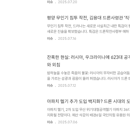
는 이 드론들은 저렴한 가격으로 대량 생산되어, 군인 수보
이슈
2025.07.20
행하고 있습니다. 이러한 변화는 전쟁의 양상을 근본적으로
주요 원인으로 작용하고 있습니다. 드론, 전쟁의 필수품으
275만원) 안팎의 민간용 드론을 개조하여 폭격 및 자폭용
평양 무인기 침투 작전, 김용대 드론사령관 '직
MQ-9 리퍼와 비교하면 매우 저렴한 가격이지만, 수류탄
무인기 침투 작전, 드러나는 새로운 사실최근 내란 특검이 
공격을 가할 수 있습니다. 플래시 조명 버튼을 누르면 수류
새로운 진술을 확보했습니다. 특검은 드론작전사령부 예하 
완..
조사하는 과정에서, ‘모든 무인기 작전은 김용대 드론사령관
이슈
2025.07.16
지의 진술을 확보한 것으로 알려졌습니다. 이 진술은 작전의
을 증폭시키며, 사건의 진실을 향한 중요한 단서가 될 것으로
용대 사령관의 연결고리이번 조사는 101드론대대 대대장
잔혹한 현실: 러시아, 우크라이나에 623대 공
이루어졌습니다. 101대대는 김포와 백령도 지역의 드론 작
와 외침
침투한 무인기의 출발지점으로 지목되어 왔습니다. 특검은 
중인 ..
밤하늘을 수놓은 죽음의 불꽃: 러시아의 무자비한 공습어둠
을 가르는 섬광과 굉음이 울려 퍼졌습니다. 러시아가 드론 
원하여 우크라이나를 향해 대대적인 공습을 감행했기 때문입
이슈
2025.07.12
해 현재까지 최소 2명이 사망하고 20여 명이 부상을 입는
쟁의 그림자는 평범한 사람들의 삶을 앗아가고, 그들의 희망
침: 젤렌스키 대통령의 절박한 호소볼로디미르 젤렌스키 우
아파치 헬기 추가 도입 백지화? 드론 시대의 
를 통해 국제 사회에 도움을 간절히 요청했습니다. 그는 더
아파치 헬기, 2차 도입 무산 위기대형공격헬기 아파치 36
한 투자를 강화해야 한다고 강조하며, '우리의 파트너들이 
지화될 전망이다. 예산 삭감의 배경6일 국민의힘 유용원 
기를..
국회 본회의를 통과한 추가경정예산에서 대형공격헬기 2차 
이슈
2025.07.06
년 본예산 기준)에서 3억원으로 줄었다. 드론의 부상과 아