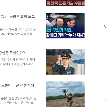
스
체와 침범 과정: WZ-7 '승천
북
트
승천하는 용(샹룽)’이라는 별명으
위
론이 “우리 대공망 사거리를 벗
터
 특검, 국방부·합참 보고
채널을 통해 경고한 뒤 떠났
플
약점분석가들은 이번 무인..
러
Ar
그
사건을 수사하는 조은석 특별검사팀
인
월 당시 신원식 당시 국방부 장관
진술을 확보한 것으로 파악됐다.
Ca
의혹을 뒤엎는 진술이 나온 것이
팀은 국방부와 합참이 무인기 작
심 시점 등을 구체적으로 재구성
 진실은 무엇인가?
부 장관 대면 보고28일 한겨레 취
란 특검 수사와 관련하여 김용대
 국방부 장관의 ..
 이들에게 충격을 안겨주었으며,
전사령관(육군 소장)의 직무정
는 매우 이례적인 조치로, 현재
 정지는 관련자들의 진술과 증거
건의 진실 규명을 위한 중요한 단
 드론이 바꾼 전쟁의 양
 특검의 구속영장 청구사건의 발
은석 특별검사팀이 김용대 드론작
서 결혼사진 촬영용으로 사용되던
. 이른바 '웨딩드론'으로 불리