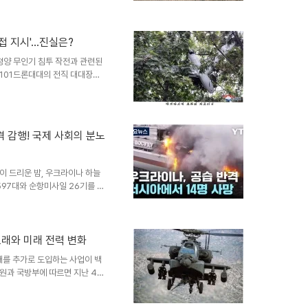
다 많은 수가 전선에서 작전을 수
 바꾸고 있으며, 전선 고착화의
로우크라이나군은 2000달러(약
으로 활용하고 있습니다. 미군의
접 지시'…진실은?
이나 폭탄을 장착하여 치명적인
평양 무인기 침투 작전과 관련된
탄이 발사되는 등, 원래의 기능을
101드론대대의 전직 대대장을
의 직접 지시로 이뤄졌다’는 취
 배후와 지시 체계에 대한 의문
 보입니다. 101드론대대와 김
으로 근무했던 A중령을 대상으로
격 감행! 국제 사회의 분노
전을 총괄하는 부대로, 평양에
조사를 위해 A중령이 현재 근무
이 드리운 밤, 우크라이나 하늘
597대와 순항미사일 26기를 동
니다. 이 무자비한 공격으로 인
 참혹한 결과가 발생했습니다. 전
을 짓밟고 있습니다. 절망 속 외
크라이나 대통령은 자신의 SNS
도래와 미래 전력 변화
 많은 방공체계와 요격 드론에 대
대를 추가로 도입하는 사업이 백
목숨을 살릴 실제 행동에 나서주
의원과 국방부에 따르면 지난 4일
사업 예산은 100억원(2025
파치 헬기의 위상 변화러시아-우