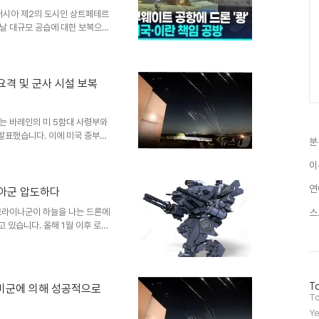
러시아 제2의 도시인 상트페테르
날 대규모 공습에 대한 보복으로
 규정하며 보복 강화를 시사했습
 정유시설은 우크라이나 국경에서
효과를 보여주었습니다. 상트페테
로 포럼 참석자들에게도 긴장감
요격 및 군사 시설 보복
특별 군사작전을 계속하며 맞대응
구역의 기반시설이 피해를 입었으
는 바레인의 미 5함대 사령부와
발표했습니다. 이에 미국 중부사
분
습니다. 또한, 미국은 이란의
했습니다. 민간 선박 대상 드론
이
박들을 향해 이란이 발사한 자폭
연
일련의 사건들은 중동 지역의 긴장
시아군 압도하다
의 우려를 증폭시키고 있습니다.
크라이나군이 하늘을 나는 드론에
스
장이 고조되면서 국제 사회는 깊
고 있습니다. 올해 1월 이후 로봇
 병력 투입 없이 로봇과 드론만으
 통해 우크라이나는 매달 러시아
장의 게임 체인저: 로봇의 작전 수
작전을 지휘하고, 드론이 실시간
방
To
 미군에 의해 성공적으로
 달린 로봇 차량은 여러 대의 카
문
To
을 수행할 수 있습니..
자
Ye