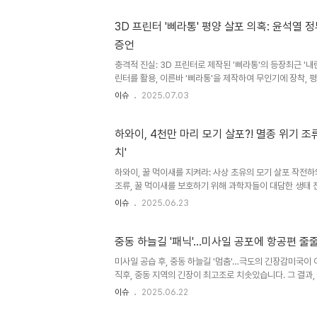
크라이나 전쟁 등에서 대형공격헬기가 드론에게 격추당하고,
인기(드론)의 가격대 성능비가 월등하다는 주장이 제기되면
3D 프린터 '삐라통' 평양 살포 의혹: 윤석열
가유 의원은 “1차 도입 사업 당시 대당 441억원에서 2차
증언
고, 미 육군도 그레이 이글 등 첨단 드론 전력으로 군 구조 
충격적 진실: 3D 프린터로 제작된 '삐라통'의 등장최근 '내
린터를 활용, 이른바 '삐라통'을 제작하여 무인기에 장착,
확보했습니다. 이는 윤석열 전 대통령이 계엄령 선포의 명분
이슈
2025.07.03
도하려 했다는 '외환 혐의'에 대한 의혹을 더욱 증폭시키는 
보도에 따르면, 특검팀은 관련 진술이 담긴 녹취록을 확보했
는 데 중요한 증거로 작용할 것으로 보입니다. 삐라통의 실체
하와이, 4천만 마리 모기 살포?! 멸종 위기 조
기 연관성드론작전사령부가 3D 프린터를 이용해 제작한 '
치'
철사를 꼬아 연결고리를 만든 형태입니다. 이는 북한이 지난해
하와이, 꿀 먹이새를 지켜라: 사상 초유의 모기 살포 작전
조류, 꿀 먹이새를 보호하기 위해 과학자들이 대담한 생태 전
천만 마리가 넘는 수컷 모기를 살포하는 이례적인 조치입니다
이슈
2025.06.23
를 위협하는 모기 매개 말라리아를 근절하기 위한 것입니다
중요한 일원이며, 이들의 생존은 하와이 자연의 건강을 보여
한 시도가 꿀 먹이새를 구할 수 있을지, 그 결과에 귀추가 
중동 하늘길 '패닉'…미사일 공포에 항공편 줄
키아 박테리아를 활용한 과학적 접근과학자들이 이 특별한 
미사일 공습 후, 중동 하늘길 '멈춤'…극도의 긴장감미국이 
'볼바키아'라는 박테리아입니다. 이 박테리아에 감염된 수컷 
직후, 중동 지역의 긴장이 최고조로 치솟았습니다. 그 결과, 
상공을 지나는 항공편 운항이 전면 중단되는 초유의 사태가
이슈
2025.06.22
항 중단을 넘어, 해당 지역의 심각한 위기 상황을 단적으로
의 '생존 전략'…우회 항로 택하며 안전 확보에 '총력'항공