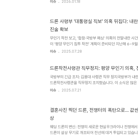
이슈
2026.01.18
군도) 상공에 진입해 4분을 머물렀다고 보도했다. 드론의 정
하는 용'대만 국가 안보 관계자에 따르면 이 무인 드론은 ‘
로 알려진 WZ-7 기종이다. 대만 국방부는 성명에서 이 드
드론 사령부 '대통령실 직보' 의혹 뒤집다: 내란
어난 고도에서 비행했다”면서 “대만 방공군이 국제 라디오 
진술 확보
다”고 밝혔다. 전문가들의 분석: 중국의 의도와 대만의 취
무인기 작전 보고, '합참·국방부 패싱' 의혹의 전말내란 
이 ‘평양 무인기 침투 작전’ 계획이 준비되던 지난해 6~9
과 김명수 합동참모본부 의장에게 관련 보고가 이뤄졌다는 
이슈
2025.07.28
무인기 작전 관련해 ‘합참·국방부 패싱’이 있었다는 앞선 
다. 특검, 보고 시점과 내용 재구성…진실 규명에 박차특검
전을 보고 받은 최초 시점과 당시 지시 내용, 작전 시행 결
드론작전사령관 직무정지: 평양 무인기 의혹,
하고 있는 것으로 알려졌다. 김용현 전 장관 취임 전, 국방
국방부의 긴급 조치: 김용대 사령관 직무 정지국방부가 내
재를 종합하면, 특검팀은 군 관계자들을 조사하면서 김용현 전
드론작전사령관을 직무정지 조치했습니다. 이 소식은 많은
사건의 심각성을 짐작하게 합니다. 국방부는 김용대 드론작
이슈
2025.07.21
지를 위한 분리파견을 오늘부로 단행했다고 밝혔습니다. 이
진행 중인 수사의 중대성을 시사합니다. 김 사령관의 직무
확보에 속도를 내기 위한 것으로 보입니다. 이번 결정은 사
결혼사진 찍던 드론, 전쟁터의 폭탄으로… 값싼
계이며, 국민들의 관심이 집중되고 있습니다. 사건의 발단:
상
단은 12·3 비상계엄 관련 내란·외환 사건을 수사하는 조
전사령관에..
웨딩 드론의 변신: 전쟁의 새로운 현실우크라이나 전쟁에
드론이 살상 무기로 개조되어 전선에 대거 투입되고 있습니다