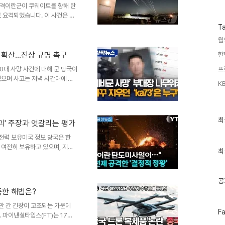
수
요격이란군이 쿠웨이트를 향해 탄
 요격되었습니다. 이 사건은 이
키는 요인이 되었습니다. 미군 중
T
정하고 있습니다. 이란의 연이은
월
이란군은 호르무즈 해협 안팎에서
다. 미군은 반다르 아바스의 이
확산...진상 규명 촉구
한
했다고 밝혔습니다. 미군 중부사령
0대 사망 사건에 대해 군 당국이
프
 공격으로부터 미군과 미국의 이
있으며 사고는 저녁 시간대에 발
KB
해서도 사실이 아니라고 반박했습
 진상 규명을 위해 관련 정보를
와 수사 결과를 주의 깊게 살펴
적 논의에 관심을 기울여 주시기
최
최
괴' 주장과 엇갈리는 평가
 규명과 재발 방지 대책 마련을
근
글
 지켜봐야 한다는 입장이지..
 전력 보유미국 정보 당국은 한
과
 여전히 보유하고 있으며, 지하
인
최
는 트럼프 행정부의 '이란 미사
기
 WSJ 보도에 따르면, 이란 미
글
수는 수리가 가능하거나 지하 시
공
은 줄었지만, 은신처와 지하 시
뾰족한 해법은?
있는 것으로 파악되었습니다. 이
거리 탄도미사일을 보유했으며, 현
대만 간 긴장이 고조되는 가운데
페
F
 파이낸셜타임스(FT)는 17일
이
 남중국해의 프라타스 군도(둥사