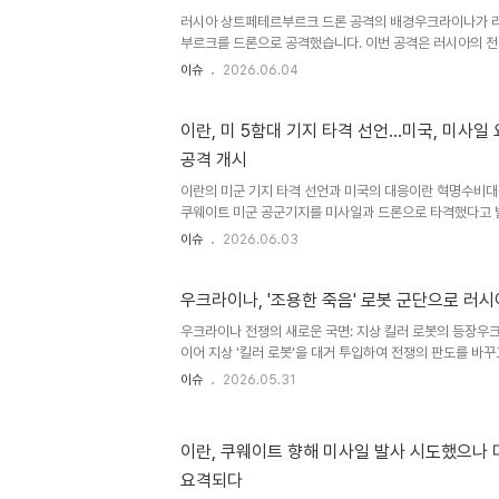
적인..
러시아 상트페테르부르크 드론 공격의 배경우크라이나가 
부르크를 드론으로 공격했습니다. 이번 공격은 러시아의 전
이루어졌습니다. 젤렌스키 대통령은 이를 정당한 공격으로
이슈
2026.06.04
니다. 드론 공격의 구체적인 내용과 영향공격받은 러시아
약 1,100km 떨어진 곳으로, 우크라이나의 원거리 제재 
르부르크 국제경제포럼 개막을 앞두고 발생한 이번 공격으
이란, 미 5함대 기지 타격 선언…미국, 미사일 
이 고조되었습니다. 러시아의 대응 및 피해 상황러시아는 
공격 개시
방침을 밝혔습니다. 상트페테르부르크 시장은 시내 3개 
나 사망자는 발생하..
이란의 미군 기지 타격 선언과 미국의 대응이란 혁명수비대
쿠웨이트 미군 공군기지를 미사일과 드론으로 타격했다고 
령부는 이란이 발사한 미사일을 성공적으로 요격했다고 밝혔
이슈
2026.06.03
군 통제 시설이 위치한 케슘섬을 공격하는 보복 조치를 단행
공격 및 격추 상황미국 중부사령부는 항해 중이던 민간 선
형 드론 3대를 격추했다고 추가로 발표했습니다. 이러한 
우크라이나, '조용한 죽음' 로봇 군단으로 러
을 고조시키고 있습니다. 양측의 군사적 충돌은 국제 사회
우크라이나 전쟁의 새로운 국면: 지상 킬러 로봇의 등장우
국제 사회의 우려와 향후 전망미국과 이란 간의 군사적 긴
이어 지상 '킬러 로봇'을 대거 투입하여 전쟁의 판도를 바꾸
은 우려..
및 드론 등 무인 장비로 2만 2천 건의 임무를 수행했으며,
이슈
2026.05.31
로 러시아군 진지를 점령하는 사례도 보고되었습니다. 이를
군 사상자 3만 5천 명 발생 목표를 달성하고 있습니다. 전
행 능력과 특징전투 로봇은 지휘관이 게이머 의자에 앉아 
이란, 쿠웨이트 향해 미사일 발사 시도했으나
전황을 중계하는 새로운 전장 환경을 만들고 있습니다. 바퀴
요격되다
메라로 목표물을 조준하며, 휴식이나 보급 없이 장시간 작전