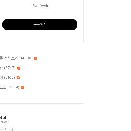
PM Desk
구독하기
류 전체보기
(14300)
슈
(7747)
예
(3168)
포츠
(3384)
tal
day :
sterday :