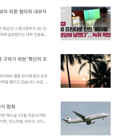
 ‘전차 킬러’로서의 능력도 무
서다. 사업 재검토의 긍정적 평
 정부의 외환 혐의와 내부자
는 773억원으로 가격도 폭등했
변화를 진행하는 만큼 우..
란 특검'은 드론사령부가 3D 프
 평양에 살포했다는 내부 진술을
을 얻기 위해 북한의 도발을 유
정황입니다. JTBC 뉴스의 단독
으며, 이는 사건의 진실을 밝히
: 3D 프린터 기술과 북한 무인
류 구하기 위한 '특단의 조
삐라통'은 회색 플라스틱 재질로,
 10월 한국에서..
하와이에서 멸종 위기에 놓인 토착
략을 펼치고 있습니다. 바로, 4
. 이 놀라운 시도는 꿀 먹이새
. 꿀 먹이새는 하와이 생태계의
주는 지표입니다. 과연 이 과감
주목됩니다. 모기와의 전쟁: 볼바
줄이 멈춰
모기 살포 작전에 사용하는 것은
이란 핵시설 3곳을 직접 타격한
모기는 암컷 모기와 짝짓..
이란, 이스라엘, 이라크, 시리아
 벌어졌습니다. 이는 단순한 운
 보여주는 지표입니다. 항공사들
사들은 미사일과 드론 공격의 위험