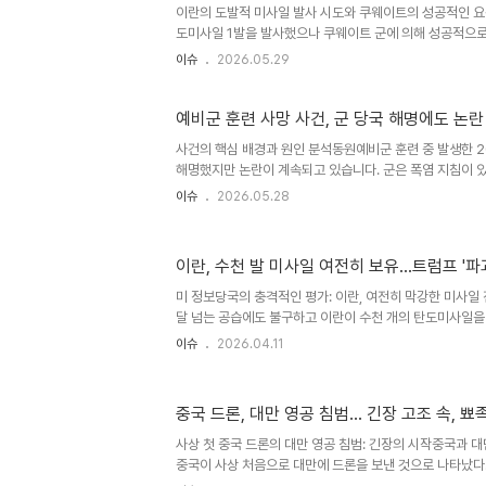
이란의 도발적 미사일 발사 시도와 쿠웨이트의 성공적인 
도미사일 1발을 발사했으나 쿠웨이트 군에 의해 성공적으로
란 정권의 휴전 위반 행위로 간주되며, 역내 긴장을 고조시
이슈
2026.05.29
부사령부는 이란의 이러한 도발 행위를 명백한 위협으로 규
도발과 미군의 대응 태세이번 미사일 발사 시도 이전에도 
자폭 드론 5대를 발사했으나 모두 성공적으로 요격되었습니
예비군 훈련 사망 사건, 군 당국 해명에도 논란 
란 지상 통제기지에서 시도된 6번째 드론 발사 역시 저지
사건의 핵심 배경과 원인 분석동원예비군 훈련 중 발생한 2
부는 역내 파트너들과 함께 경계를 유지하며 부당한 이란의
해명했지만 논란이 계속되고 있습니다. 군은 폭염 지침이 
익을 방어하기..
생했다고 밝혔습니다. 또한 훈련 중 드론 감시 의혹에 대
이슈
2026.05.28
니다. 독자가 즉시 실행할 수 있는 실용적 행동 지침사건의
지속적으로 확인하는 것이 중요합니다. 군 당국의 공식 발표
보시기 바랍니다. 또한, 유사 사건 재발 방지를 위한 사회
이란, 수천 발 미사일 여전히 보유…트럼프 '파
바랍니다. 향후 전망 및 대중의 여론 반응정치권에서는 진상
요구하는 목소리가 나오고 있습니다. 군 당국은 수사 결과를
미 정보당국의 충격적인 평가: 이란, 여전히 막강한 미사일
달 넘는 공습에도 불구하고 이란이 수천 개의 탄도미사일을
발사대를 이용해 언제든 공격할 수 있다고 평가했습니다. 이
이슈
2026.04.11
일 역량 근본적 파괴' 주장에 정면으로 배치되는 결과입니다.
사일 발사대의 절반 이상이 파괴되거나 손상되었지만, 상당
설에서 재사용될 수 있는 상태입니다. 이란의 미사일 재고량
중국 드론, 대만 영공 침범... 긴장 고조 속, 
설에 수천 개의 단거리 및 중거리 탄도미사일이 보관되어 
스라엘 당국은 이란이 전쟁 시작 당시 약 2,500개의 중
사상 첫 중국 드론의 대만 영공 침범: 긴장의 시작중국과 
재도 1..
중국이 사상 처음으로 대만에 드론을 보낸 것으로 나타났다.
(현지시간) 중국의 감시용 드론 한 대가 이날 대만 영토인