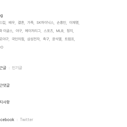
ag
드컵,
배우,
결혼,
가족,
SK하이닉스,
손흥민,
이재명,
화 이글스,
야구,
메이저리그,
스포츠,
MLB,
정치,
로야구,
국민의힘,
삼성전자,
축구,
윤석열,
트럼프,
O,
근글
인기글
근댓글
지사항
acebook
Twitter