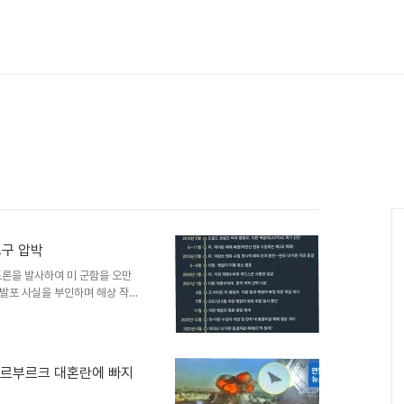
요구 압박
드론을 발사하여 미 군함을 오만
발포 사실을 부인하며 해상 작전
갈리며 긴장이 고조되고 있습니
지 미국과의 협상에 별다른 진전
러에 달하는 동결 자금의 해제를
향후 협상에 중요한 변수로 작용
페테르부르크 대혼란에 빠지
고위 인사가 미 언론을 통해 동결
이는 트럼프 행정부에 대한 직접