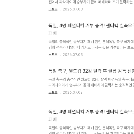
전에서 파라과이에 승부차기 끝에 패배하며 조기 탈락하는 
의 월드컵에서도 조별리그에서 탈락했던 독일은 이번 대회에
스포츠
2026.07.03
에서 패배하며 2014년 브라질 월드컵 우승 이후 3개 대회
다. 독일은 에콰도르전 역전패에 이어 파라과이전에서도 연장
기에서 3-4로 패하며 아쉬움을 남겼습니다. 승부차기 키
독일, 4명 페널티킥 거부 충격! 센터백 실축으
일은 파라과이와의 승부차기에서 예정된 다섯 번째 키커까지
패배
번째 키커 선정에 어려움을 겪었습니다. 주장 킴미히가 동
했으나 모두 거..
독일의 충격적인 승부차기 패배 원인 분석독일 축구 국가
명의 선수가 페널티킥 키커로 나서는 것을 거부했다는 보도가
승부차기 패배라는 충격적인 결과로 이어졌습니다. 베테랑 
스포츠
2026.07.03
부담으로 작용했습니다. 경험 없는 센터백의 결정적 실축프
무한 센터백 요나탄 타가 여섯 번째 키커로 나서 실축했습니
키커 성공으로 이어지며 독일의 16강 진출 좌절을 확정지었
독일 축구, 월드컵 32강 탈락 후 클롭 감독 선
족이 드러난 사례입니다. 독일 현지 반응과 향후 전망독일 현
독일 축구의 충격적인 월드컵 32강 탈락 배경독일 축구대
나의 독일 축구 악몽'이라 칭하며 혹평했습니다. 최근 월드컵
파라과이에게 승부차기 끝에 패배하며 탈락하는 충격적인 
일은 세 대회 연속 월드컵 16강 진출에 실패하는 부진을 겪
스포츠
2026.07.02
일 축구계에 큰 실망감을 안겨주었습니다. 위르겐 클롭 감독
후보로 급부상율리안 나겔스만 감독의 거취가 불투명해진 
클롭 감독을 차기 사령탑 후보로 진지하게 검토하고 있는 
독일, 4명 페널티킥 거부 충격! 센터백 실축으
은 독일 축구계의 오랜 염원이었으며, 그의 복귀 가능성에
패배
다. 클롭 감독은 이미 독일 대표팀 감독직에 대한 관심을 여러
독일의 충격적인 승부차기 패배 원인 분석독일 축구 국가
명의 선수가 페널티킥 키커로 나서는 것을 거부했다는 보도