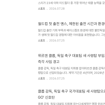
..
스리가 23세 이하 미드필더 중 가장 뛰어난 태클 능력을 
차기 시즌을 앞두고 남다른 수비 경쟁력을 입증한 결과입니다
스포츠
2026.07.28
드컵에서의 아쉬움을 털고 큰 폭의 도약을 다짐하고 있습니다
카스트로프 선수는 북중미 월드컵 일정을 모두 종료한 후 
경험을 통해 많은 것을 배웠지만, 결과적으로 만족스럽지 
월드컵 첫 출전 옌스, 제한된 출전 시간과 환
별리그 최종전 출전과 훈련 환경에 대한 아쉬움을 표현했습
일과 통계적 증명카스트로프 선수의 강점은 육박감 넘치는 
월드컵 출전 기회 부족과 베이스캠프 환경에 대한 불만독일
는 ..
가 생애 첫 월드컵 경험에 대한 아쉬움을 표현했습니다. 그
캠프 환경에 대한 불만을 제기했습니다. 특히, 안전상의 이
스포츠
2026.07.25
제한되었던 점을 언급했습니다. 경기 출전 시간 및 가족 면
트로프 선수는 월드컵 본선에서 단 45분만을 뛰었으며, 이
습니다. 또한, 가족들이 응원을 위해 현지까지 방문했음에도
위르겐 클롭, 독일 축구 대표팀 새 사령탑 부임.
지 못하고 가족도 제대로 만나지 못한 상황에 대해 깊은 아
즉각 사임 경고
국가대표팀들이 더 나은 환경에서 훈련하고 더 많은 선택
다. ..
클롭 감독, 독일 축구 대표팀 지휘봉 잡아위르겐 클롭 감독
령탑으로 선임되었습니다. 계약 기간은 4년이며, 2028
년 월드컵까지 팀을 이끌게 됩니다. 독일 축구협회는 이사회
스포츠
2026.07.25
장일치로 승인했습니다. 클롭 감독의 포부와 팀 운영 계획
최우선 목표로 삼고, 선수들의 적극적인 노력과 강렬한 플
탄탄한 조직력을 바탕으로 명확한 정체성을 가진 축구를 선
클롭 감독, 독일 축구 국가대표팀 새 사령탑으로 
뛸 자격이 있는 선수라면 누구에게나 기회가 열려 있음을 
GO' 신호탄
시 즉각 사임 경고클롭 감독은 취임식에서 언론을 향해 강
다. 가..
클롭 감독, 독일 대표팀 지휘봉 잡는다세계적인 명장 위르겐