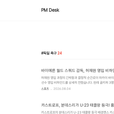
PM Desk
독일 축구
24
바이에른 월드 스쿼드 감독, 허재원 영입 비하
허재원 영입 과정의 긴박함과 결정적 순간로이 마카이 바이
선수 영입 비하인드를 상세히 전했습니다. 원래 골키퍼 3명
득이한 불참으로 새로운 선수를 급하게 찾아야 했습니다. 
스포츠
2026.08.04
후, 훈련과 연습 경기에서 보여준 완벽한 모습으로 최종 
월드 스쿼드 프로젝트의 가치와 유소년 육성월드 스쿼드 프
젊은 선수들을 진지하게 선발하는 역할을 수행합니다. 이 
카스트로프, 분데스리가 U-23 태클왕 등극! 
선수들이 프로 무대에 데뷔했으며, 허재원 선수가 그 두 번
년 축구 육성에 중요한 기여를 하고 있음을 보여줍니다. 
카스트로프의 분데스리가 U-23 태클왕 등극 배경옌스 카