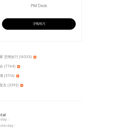
PM Desk
구독하기
류 전체보기
(14333)
슈
(7764)
예
(3176)
포츠
(3392)
tal
day :
sterday :