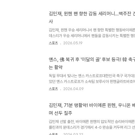
미드필더진에는 올리세, 킴미히가 포함되었습니다. 바이에
바이에른 뮌헨은 올 시즌 분데스리가에서 역대 최다골 신
선보였습니다. 하지만 수비진에서는 다소 불안정한 모습을 
김민재, 뮌헨 팬 향한 감동 세리머니…맥주잔 건
은 골을 실점했습니다. 이러한 상황 속에서도 센터백 김민재
사
승에 기여했습니다. 주요 선수들의 활약상 및 향후 일정키커
메카노는..
김민재, 뮌헨 우승 세리머니서 팬 향한 특별한 행동바이에른
데스리가 우승 세리머니에서 팬들을 감동시키는 특별한 행동
FC 쾰른과의 경기에서 5-1 대승을 거두며 시즌을 마무리
스포츠
2026.05.19
가 우승을 확정했습니다. 선수들은 우승 트로피를 들어 올리
의 전통인 맥주 샤워 세리머니가 이어졌습니다. 맥주 샤워 
재김민재는 동료들에게 맥주를 뿌리는 대신, 시즌 내내 열
옌스, 佛 복귀 후 '이달의 골' 후보 등극! 韓 
접 맥주잔을 건네는 감동적인 모습을 보였습니다. 독일 매
는 활약
팬들을 향해 걸어가며 맥주잔을 스태프에게 전달했고, 스
고 보도했습..
독일 무대서 빛나는 옌스 카스트로프대한민국 축구 국가대
았던 옌스 카스트로프가 소속팀 보루시아 묀헨글라트바흐에서
후보에 이름을 올리는 쾌거를 달성했습니다. 지난달 FC 
스포츠
2026.04.09
록한 3-2 추격골이 ARD 스포츠샤우 '이달의 골' 후보로
시 한번 입증했습니다. 이 골은 옌스가 경기 시작과 동시에
완성한 결정적인 득점이었습니다. 멀티골 폭발! '손흥민 존
김민재, 71분 맹활약! 바이에른 뮌헨, 우니온 
팅옌스는 FC 쾰른과의 경기에서 전반 1분 만에 선제골을 
며 선두 질주
다. 후반 15분에는 상대 수비를 앞에 두고 과감한 드리블 
리 ..
김민재 선발 출전, 바이에른 뮌헨의 압도적인 승리바이에른
를린과의 분데스리가 경기에서 4-0 완승을 거두며 리그 
이날 경기에서 한국인 수비수 김민재는 선발 출전하여 71
스포츠
2026.03.22