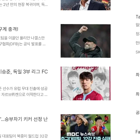
수
 2년 만의 현장 복귀이며, 독일
 에너지 재충전과 함께 복귀 준
선임최근 2026 북중미 월드컵에
T
독일 축구협회는 클롭 감독을 차
월
본적인 변화가 필요하다는 점에
구계 충격!
정
세부 사항을 조율 중입니다. 클
표팀을 이끌던 율리안 나겔스만
트문트와 리버풀을 이끌며 ..
한
협회(DFB)는 공식 발표를 통
밝혔습니다. 이는 월드컵 3대회
S
니다. 감독의 연봉 및 예상 위
금을 수령할 것으로 예상됩니다.
만 유로, 한화로 약 122억 원
승준, 독일 3부 리그 FC
그에게 지급될 위약금 역시 상당
최
최
근
독일 축구대표팀의 사령탑 ..
글
준 선수가 유럽 무대 진출에 성공
과
인
최
FC 자르브뤼켄으로 이적한다고 공
기
움직임을 바탕으로 용인FC에서
글
 선수의 성장 가능성과 구단의 지
보여주며 팀의 미래 자원으로 평
공
 계기가 되었으며, FC 자르브뤼
함'…승부차기 키커 선정 난
습니다. 용인FC는 선수의 미래
.구단의 긍정적 평가와 향후 전
페
F
이
일 대표팀이 북중미 월드컵 32강