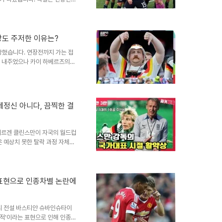
며 16강 진출에 실패했습니다.
여지고 있습니다. 승부차기 회피
 포함한 4명의 선수가 여섯 번
는 두 차례의 요청에도 불구하고
랑도 주저한 이유는?
전무한 센터백 요나탄 타가 키커
당했습니다. 연장전까지 가는 접
이 실축은 독일의 탈락을 확정짓
을 내주었으나 카이 하베르츠의
로 취소되는 불운을 겪었습니다.
습니다.경기 후 충격적인 사실이
서는 것을 거절했다는 보도가 나
 조나단 타가 책임을 떠안은 것은
"제정신 아니다, 끔찍한 결
안톤, 나다니엘 브라운, 말릭 치
히 A매치 72경기에 출전한 베테
위르겐 클린스만이 자국의 월드컵
 예상치 못한 탈락 과정 자체에
구계에 큰 충격을 안겨주었습니
서 파라과이를 압도했으나 결정력
를 패배의 주요 원인으로 지적했
 수준이라고 강도 높게 비판했습
 표현으로 인종차별 논란에
린스만은 이번 탈락을 4년 전과
 그는 독일 축구가 깊은 늪에
의 전설 바스티안 슈바인슈타이
적'이라는 표현으로 인해 인종차