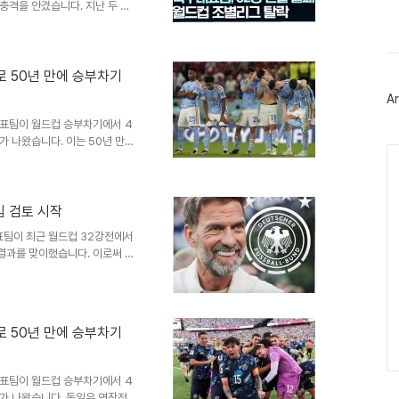
스
충격을 안겼습니다. 지난 두 번
북
서는 32강 토너먼트 첫 경기
트
 연속 16강 진출에 실패했습니
위
전까지 1-1로 비긴 후 승부차
터
커 선정 난항과 선수들의 심경독
플
로 50년 만에 승부차기
러
 승부를 가리지 못했고, 여섯
Ar
그
료들에게 키커로 나설 것을 제안
인
대표팀이 월드컵 승부차기에서 4
 나왔습니다. 이는 50년 만의
Ca
선수들의 망설임은 팀 전체에 큰
로 무대에서 페널티킥 경험이 전
다. 이 실축은 파라과이의 다음
습니다. 결정적인 순간 경험 부
임 검토 시작
지 언론은 이번 패배를 '또 하
표팀이 최근 월드컵 32강전에서
 3개 대회 연속 조기 탈락에..
결과를 맞이했습니다. 이로써 독
게 되었습니다. 이번 패배는 독
, 차기 독일 대표팀 사령탑 유력
가운데, 독일 축구협회는 위르겐
것으로 알려졌습니다. 클롭 감독
로 50년 만에 승부차기
 대한 기대감이 높아지고 있습니
 차례 시사한 바 있습니다. 독..
대표팀이 월드컵 승부차기에서 4
가 나왔습니다. 독일은 연장전