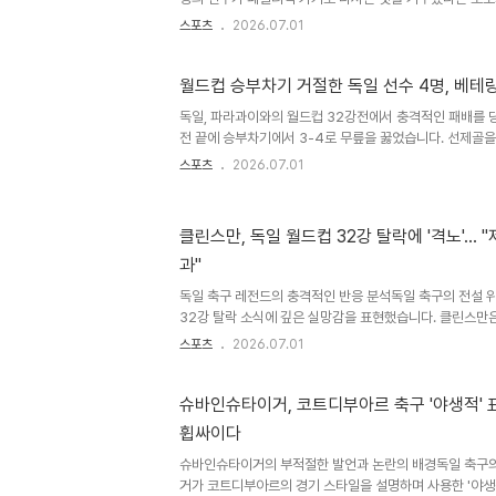
끝에 파라과이와 1-1로 비긴 후 승부차기에서 3-4로 패하
스포츠
2026.07.01
이는 50년 만의 승부차기 패배로, 충격적인 결과로 받아들
와 경험 부족 센터백의 실축보도에 따르면 레온 고레츠카를
째 키커로 나서는 것을 망설였으며, 특히 베테랑 고레츠카
월드컵 승부차기 거절한 독일 선수 4명, 베테
이를 거절했습니다. 결국 프로 무대에서 페널티킥 경험이 
독일, 파라과이와의 월드컵 32강전에서 충격적인 패배를 
로 나섰으나, 슈팅을 크로스바 위로 날리며 실축했습니다. 
전 끝에 승부차기에서 3-4로 무릎을 꿇었습니다. 선제골
는 결정적인..
동점골로 균형을 맞추었으나, 연장전 득점이 비디오 판독으
스포츠
2026.07.01
결국 승부차기에서 키커들의 연이은 실패로 패배를 맛보았
밝혀졌습니다. 독일 선수단 중 4명이 승부차기 키커로 나
왔습니다. 프로 무대에서 페널티킥을 한 번도 차본 적 없는
클린스만, 독일 월드컵 32강 탈락에 '격노'… 
동료들의 주저함 때문이었습니다. 레온 고레츠카, 발데마르 
과"
아우 등은 여섯 번째 키커로 나서는 것을 망설였습니다. 특
랑 레온 고..
독일 축구 레전드의 충격적인 반응 분석독일 축구의 전설 
32강 탈락 소식에 깊은 실망감을 표현했습니다. 클린스만은
대해 혹평하며 참담한 심경을 드러냈습니다. 이는 독일 축
스포츠
2026.07.01
다. 경기 지표와 클린스만의 비판 요점독일은 경기 지표에
부족으로 패배했습니다. 클린스만은 준비 부족과 투지 결여
습니다. 특히 승부차기에서의 준비 부족은 이해할 수 없는
슈바인슈타이거, 코트디부아르 축구 '야생적'
니다. 클린스만의 과거와 현재, 그리고 독일 축구의 미래클
휩싸이다
8년 전의 조기 탈락만큼이나 끔찍한 결과라고 평가했습니다.
빠졌..
슈바인슈타이거의 부적절한 발언과 논란의 배경독일 축구
거가 코트디부아르의 경기 스타일을 설명하며 사용한 '야생