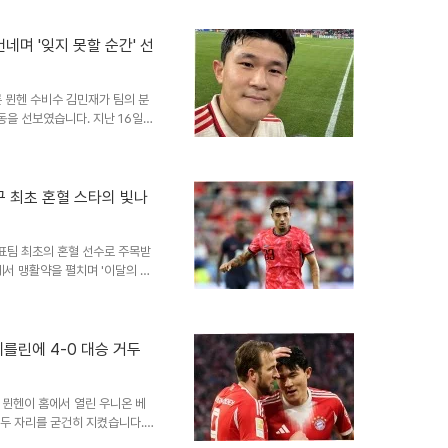
른 뮌헨의 공격력과 수비력 평가
기록을 경신하며 막강한 공격력을
보여 2위 도르트문트보다 더 많
네며 '잊지 못할 순간' 선
는 25경기에 출전하여 팀의 우
 선정 베스트11에 포함된 우파
 뮌헨 수비수 김민재가 팀의 분
을 선보였습니다. 지난 16일
한 뮌헨은 통산 35번째 분데스리
며 기쁨을 만끽했고, 이후 뮌헨
대신 팬들에게 맥주잔 건넨 김민
렬한 응원을 보내준 팬들에게 직
축구 최초 혼혈 스타의 빛나
체 '크라이스차이퉁'은 김민재가
태프가 이를 팬들에게 나눠주었다
표팀 최초의 혼혈 선수로 주목받
 맹활약을 펼치며 '이달의 골'
쾰른과의 분데스리가 경기에서 기
 선정되며 그의 뛰어난 기량을 다
 터뜨린 선제골에 이어 멀티골을
'에서 작렬한 환상적인 중거리 슈
베를린에 4-0 대승 거두
기록하며 팀에 리드를 안겼습니
돌파 후 오른발로 기습적인 중거
 뮌헨이 홈에서 열린 우니온 베
선두 자리를 굳건히 지켰습니다.
분간 활약하며 팀의 무실점 승리