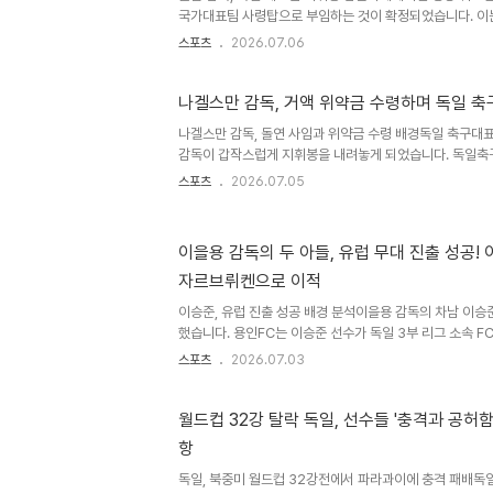
국가대표팀 사령탑으로 부임하는 것이 확정되었습니다. 이는
축구의 새로운 전환점이 될 것으로 기대됩니다. 클롭 감독은
스포츠
2026.07.06
비를 마쳤다고 밝혔습니다. 독일 축구, 위기 속 클롭 감독 
서 충격적인 패배를 당하며 사령탑 교체 요구에 직면했던 
기 사령탑으로 낙점했습니다. 클롭 감독은 독일 축구가 근
나겔스만 감독, 거액 위약금 수령하며 독일 축
공감하며 제안을 수락했습니다. 독일 축구협회는 현재 계약 
나겔스만 감독, 돌연 사임과 위약금 수령 배경독일 축구대
롭 감독의 지도력과 전술적 혁신클롭 감독은 보루시아 도르
감독이 갑작스럽게 지휘봉을 내려놓게 되었습니다. 독일축구
해 나겔스만 감독과의 계약을 즉시 해지하기로 결정했다고 
스포츠
2026.07.05
연속 16강 진출 실패라는 충격적인 결과 직후에 나온 결정입
약금 규모나겔스만 감독은 DFB로부터 상당한 규모의 위약
독일 현지 언론에 따르면, 나겔스만 감독은 연봉으로 약 700
이을용 감독의 두 아들, 유럽 무대 진출 성공! 이
에 달하는 금액을 받았던 것으로 알려졌습니다. 이에 따라 
자르브뤼켄으로 이적
한 규모일 것으로 추정됩니다. 후임 감독 후보 및 향후 전망
이승준, 유럽 진출 성공 배경 분석이을용 감독의 차남 이승
했습니다. 용인FC는 이승준 선수가 독일 3부 리그 소속 
식 발표했습니다. 이승준 선수는 빠른 스피드와 적극적인 
스포츠
2026.07.03
3골을 기록하며 팀 공격에 활력을 불어넣었습니다. 이승준
원이승준 선수는 젊은 선수 특유의 패기와 성장 가능성을 
가받았습니다. 선수 본인의 강한 유럽 진출 의지가 결정적인
월드컵 32강 탈락 독일, 선수들 '충격과 공허
켄은 이승준 선수의 잠재력을 높게 평가하여 영입을 추진했
항
와 커리어 발전을 최우선으로 고려하여 이적을 결정했습니다
망용인F..
독일, 북중미 월드컵 32강전에서 파라과이에 충격 패배독