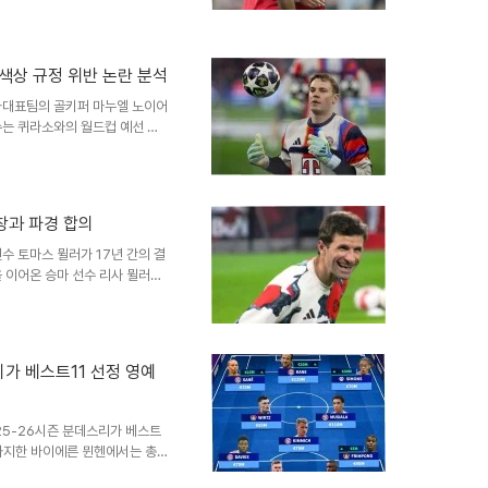
판을 불러일으켰습니다. 그의 분
언의 구체적인 내용과 비판의 요
라고 칭하며 '정통적이지 않고,
했습니다. 특히 '야생적'이라는
색상 규정 위반 논란 분석
인종차별적이고 식민주의적인 고
가대표팀의 골키퍼 마누엘 노이어
아프리카 축구에 대한 편견을 드
수는 퀴라소와의 월드컵 예선 경
다. 이 과정에서 유니폼 색상과
되었습니다. FIFA 유니폼 규정
되는 언더셔츠는 반드시 경기 유니
니폼을 착용했으나, 흰색 언더셔
동창과 파경 합의
정을 위반한 것으로 보입니다. 이
나오고 있습니다. ..
수 토마스 뮐러가 17년 간의 결
 이어온 승마 선수 리사 뮐러와
대표적인 잉꼬부부로 많은 사랑을
합의 하에 결별했음을 공식적으로
불화설이 제기되어 왔으며, 뮐러의
의혹이 증폭되었습니다. 물리적인
리가 베스트11 선정 영예
전망 및 뮐러의 현재 상황비록 사
 위에서 뛰어난 활약을..
25-26시즌 분데스리가 베스트
 차지한 바이에른 뮌헨에서는 총
케인, 디아스가 선정되었으며,