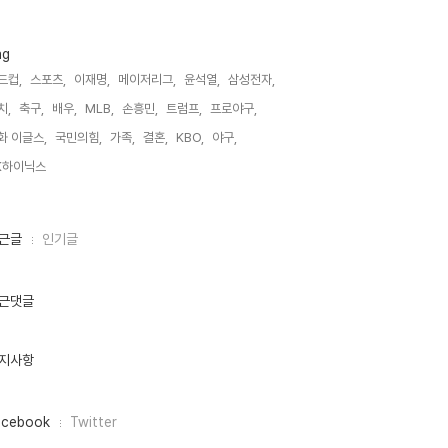
ag
드컵,
스포츠,
이재명,
메이저리그,
윤석열,
삼성전자,
치,
축구,
배우,
MLB,
손흥민,
트럼프,
프로야구,
화 이글스,
국민의힘,
가족,
결혼,
KBO,
야구,
K하이닉스,
근글
인기글
근댓글
지사항
acebook
Twitter