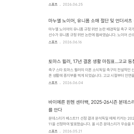
별 논란에 휩싸였습니다. 해당 발언은 독일 내에서 거센 비
스포츠
2026.06.25
석 자체보다는 표현 방식이 문제점으로 지적되었습니다. 발
지슈바인슈타이거는 코트디부아르의 축구를 '아프리카 축구'
조금 야생적이며, 완전히 전술적이지는 않은 축구'라고 평가
마누엘 노이어, 유니폼 소매 절단 및 언더셔츠 
단어가 아프리카 국가의 축구를 설명하는 데 사용되면서 
마누엘 노이어의 유니폼 규정 위반 논란 배경독일 축구 국
정관념을 강화할 수 있다는 비판이 제기되었습니다. 이는 
선수가 유니폼 규정 위반 논란에 휩싸였습니다. 노이어 선
러내는 발언으로 해석될..
기에서 긴팔 유니폼의 소매를 직접 잘라 반팔로 만들었습니
스포츠
2026.06.16
다른 흰색 언더셔츠가 노출되어 FIFA 규정 위반 소지가 제기
및 노이어의 위반 사항FIFA 규정에 따르면, 외부로 노출
폼의 주된 색상과 동일해야 합니다. 노이어 선수는 녹색 유
토마스 뮐러, 17년 결혼 생활 마침표...고교 
츠를 입고 소매를 잘라 흰색 부분이 그대로 보이게 하여 규
러한 소매 절단 결정이 그를 곤경에 빠뜨릴 수 있다는 분석이 
축구 스타 토마스 뮐러의 이혼 소식독일 축구의 전설적인 선
혼 생활에 종지부를 찍게 되었습니다. 고교 시절부터 인연을
의 파경 소식이 전해졌습니다. 두 사람은 독일 축구계의 
스포츠
2026.06.04
받아왔습니다. 결별 과정 및 배경 분석뮐러 부부는 최근 
밝혔습니다. 과거 SNS 팔로우 취소, 공식 석상 불참 등 
해외 이적 시에도 리사가 동행하지 않으면서 관계에 대한 
바이에른 뮌헨 센터백, 2025-26시즌 분데스
거리감이 결국 관계에 영향을 미친 것으로 보입니다. 향후 
를 안다
생활의 아픔을 겪고 있지만, 토마스 뮐러는 여전히 그라운드
분데스리가 베스트11 선정 결과 분석독일 매체 키커는 20
11을 선정하여 발표했습니다. 올 시즌 분데스리가 우승을
6명의 선수가 베스트11에 이름을 올렸습니다. 공격진에는 
스포츠
2026.05.21