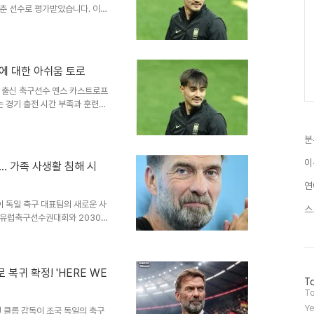
갖춘 선수로 평가받았습니다. 이는
. 스스로는 2026 북중미 월
. 월드컵 경험과 새 시즌 목표
팀에 복귀했습니다. 그는 월드컵
못했다고 언급했습니다. 특히 조
경에 대한 아쉬움 토로
니다. 카스트로프의 플레이 스타
수비와 풍부한 활동량입니다. 이
 출신 축구선수 옌스 카스트로프
는 경기 출전 시간 부족과 훈련
유로 외부 활동 및 가족 면회가
회 제한에 대한 구체적 불만카스
분
는 그의 첫 월드컵 출전 전부였
 불구하고 경기 출전 기회를 얻
이
.. 가족 사생활 침해 시
쉬움을 나타냈습니다. 그는 다른
권을 누렸을 것이라고 덧붙였습니
연
이 독일 축구 대표팀의 새로운 사
스
년 유럽축구선수권대회와 2030
를 통해 클롭 감독 선임안을 만
클롭 감독은 독일 축구의 발전을
레이를 주문했습니다. 역압박과
보이겠다고 밝혔습니다. 또한,
복귀 확정! 'HERE WE
방
To
강조했습니다. 가족 사생활 침해
문
To
력한 경고 메시지를 전달했습니
자
Ye
 클롭 감독이 조국 독일의 축구