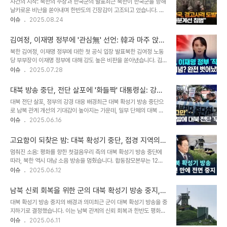
사건의 시작: 북한의 주장과 한국군의 발표최근 북한이 한국군을 향해
하며, 대화 재개를 위한 노력을 보여주는 중요한 사건으로 기록될 것입
날카로운 비난을 쏟아내며 한반도의 긴장감이 고조되고 있습니다. 북
니다. 2000년 6·15 남북 정상회담과 비교박 의원은 이번 만남을 과
한은 한국군이 자신들을 향해 경고사격을 가했다고 주장하며, 이는 한
이슈
2025.08.24
거 2000년 6·15 남북 정상회담 당시와 비교하며, 당시보다 훨씬 나
미 연합 군사 훈련인 '을지 자유의 방패' 연습과 연관된 의도적인 도발
은 분위기였다고 평가했습니다. 그는 이번 만남을 통해 남한이 북한과
행위라고 비난했습니다. 이에 대해 우리 군은 북한군이 군사분계선을
의 대화를 진정으로 원한다는..
김여정, 이재명 정부에 '관심無' 선언: 韓과 마주 앉을
침범하여 경고사격을 가했고, 이후 북한군은 북상했다고 밝혔습니다.
일 없다
북한 김여정, 이재명 정부에 대한 첫 공식 입장 발표북한 김여정 노동
이러한 상반된 주장은 현재 한반도 상황이 얼마나 불안정한지를 여실
당 부부장이 이재명 정부에 대해 강도 높은 비판을 쏟아냈습니다. 김
히 보여줍니다. 특히, 우리 군은 북한군의 군사분계선 침범 사실을 즉
부부장은 28일, '조한관계는 동족이라는 개념의 시간대를 완전히 벗
이슈
2025.07.28
시 공개하지 않았다는 점에서 의문을 자아냅니다. 북한의 주장에 대한
어났다'는 제목의 담화를 통해 이재명 정부의 대북 정책에 대한 입장을
우리 군의 대응, 그리고 그 배경에 숨겨진 의도에 대한 분석이 필요한
밝혔습니다. 그녀는 이재명 정부가 아무리 '동족 흉내'를 내더라도 한
시점입니다. 북한의 반발: 담화 발..
대북 방송 중단, 전단 살포에 '화들짝' 대통령실: 강경
국에 대한 북한의 인식에는 변화가 없을 것이라고 못 박았습니다. 대화
대응 배경과 전망
대북 전단 살포, 정부의 강경 대응 배경최근 대북 확성기 방송 중단으
거부, '관심 없다' 선언: 남북 관계 개선 노력에 찬물김 부부장은 이재
로 남북 관계 개선의 기대감이 높아지는 가운데, 일부 단체의 대북 전
명 정부가 북한의 관심을 끌기 위해 노력해도 소용없다고 일축했습니
단 살포가 정부의 강력한 반발을 샀습니다. 대통령실은 관련 법령 위반
이슈
2025.06.16
다. 그녀는 한국과 마주 앉아 논의할 문제조차 없다는 입장을 분명히
여부에 따라 엄중 조치하겠다는 입장을 밝혔고, 여당 역시 군사적 긴장
했습니다. 이는 이재명 정부의 남북 관계 개선 노력에 찬물을 끼얹는
을 고조시키는 행위라고 비판하며 강경 대응을 시사했습니다. 이러한
발언으로 해석됩니다. 북한..
고요함이 되찾은 밤: 대북 확성기 중단, 접경 지역의
조치는 남북 간 화해 분위기를 해치고 접경 지역 주민의 안전을 위협할
희소식
멈춰진 소음: 평화를 향한 첫걸음우리 측의 대북 확성기 방송 중단에
수 있다는 우려에 따른 것입니다. 경찰은 이미 항공안전법 위반 혐의로
따라, 북한 역시 대남 소음 방송을 멈췄습니다. 합동참모본부는 12일,
수사에 착수했으며, 통일부는 범정부 대책 마련 회의를 통해 예방 조치
북한의 대남 소음 방송이 더 이상 청취되지 않았음을 확인하며, 북한의
이슈
2025.06.12
와 사후 처벌 강화 방안을 논의할 예정입니다. 대북 전단 살포 관련 법
동향을 면밀히 주시하고 있다고 밝혔습니다. 이는 오랫동안 이어진 긴
적 문제와 정부의 대응대북 전단 살포는 헌법재판소의 일부 위헌 결정
장 완화의 신호탄으로 해석될 수 있습니다. 마지막 소음: 서부전선에서
으로 인해 법적 쟁점을 ..
남북 신뢰 회복을 위한 군의 대북 확성기 방송 중지,
들려온 마지막 외침북한의 대남 소음 방송은 지역별로 내용과 시간대
새로운 전환점이 될까?
대북 확성기 방송 중지의 배경과 의미최근 군이 대북 확성기 방송을 중
가 달랐습니다. 합참 관계자에 따르면, '어제 늦은 밤 서부전선에서 마
지하기로 결정했습니다. 이는 남북 관계의 신뢰 회복과 한반도 평화를
지막으로 들렸고, 이후에는 없었다'고 합니다. 이는 북한이 우리 측의
위한 대국민 공약을 이행하는 차원에서 이루어진 조치입니다. 군 관계
이슈
2025.06.11
결정에 즉각적으로 반응했음을 보여주는 중요한 증거입니다. 고통의