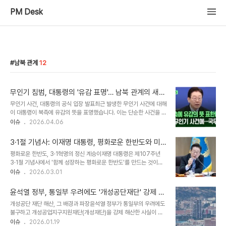
PM Desk
남북 관계
12
무인기 침범, 대통령의 '유감 표명'… 남북 관계의 새로
운 국면?
무인기 사건, 대통령의 공식 입장 발표최근 발생한 무인기 사건에 대해
이 대통령이 북측에 유감의 뜻을 표명했습니다. 이는 단순한 사건을 넘
어 남북 관계에 미칠 파장에 대한 깊은 고민을 담고 있습니다. 이번 발
이슈
2026.04.06
표는 향후 남북 대화의 물꼬를 틀 수 있는 중요한 계기가 될 수 있습니
다. 엇갈리는 남북 관계, 평화의 길은?이번 유감 표명은 경색된 남북
3·1절 기념사: 이재명 대통령, 평화로운 한반도와 미
관계 속에서 평화적인 해결을 모색하려는 의지로 해석됩니다. 하지만
래지향적 한일 관계 강조
평화로운 한반도, 3·1혁명의 정신 계승이재명 대통령은 제107주년
북측의 반응에 따라 상황은 달라질 수 있으며, 앞으로의 남북 관계는
3·1절 기념사에서 '함께 성장하는 평화로운 한반도'를 만드는 것이
더욱 복잡한 양상을 띨 것으로 예상됩니다. 우리는 이 사건을 통해 긴
3·1혁명의 정신을 계승하는 길이라고 강조했습니다. 남북 간 긴장 완
이슈
2026.03.01
장 완화와 상호 신뢰 구축의 중요성을 다시 한번 깨닫게 됩니다. 국민
화와 유관국 협력을 통해 정전체제를 평화체제로 전환하기 위한 모든
들의 시선, 안보 불안감 증폭무인기 사건은 국민들의 안보 불안감을 증
노력을 다하겠다고 밝혔습니다. 북측의 체제를 존중하고 어떠한 적대
폭시키는 계기가 ..
윤석열 정부, 통일부 우려에도 '개성공단재단' 강제 해
행위나 흡수 통일도 추구하지 않을 것이며, 군사적 긴장을 낮추고 상호
산... 북한 무단 사용 빌미 제공?
개성공단 재단 해산, 그 배경과 파장윤석열 정부가 통일부의 우려에도
신뢰를 회복하기 위한 조치를 선제적으로 취해 나가겠다고 말했습니
불구하고 개성공업지구지원재단(개성재단)을 강제 해산한 사실이 드
다. 또한, 작년 무인기 침투 사건과 같은 한반도 평화를 위협하는 사건
러나 파장이 일고 있습니다. 이는 북한의 개성공단 무단 가동 빌미를
이슈
2026.01.19
이 재발하지 않도록 철저히 진상을 규명하고 제도적 방지 장치를 마련