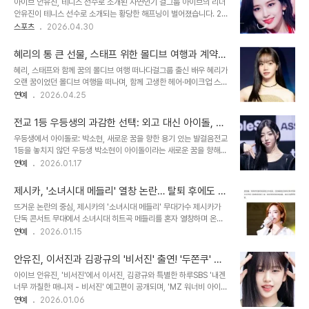
아이브 안유진, 테니스 선수로 소개된 사연인기 걸그룹 아이브의 리더
한 것으로 알려져 더욱 의미를 더합니다. 뉴진스 멤버들의 복귀 의사
안유진이 테니스 선수로 소개되는 황당한 해프닝이 벌어졌습니다. 29
표명앞서 뉴진스 멤버 5인은 어도어의 전속 계약 위반을 주장하며 독
일 경기도 고양시에서 열린 ITF W35 NH농협국제대회 1회전에서
스포츠
2026.04.30
자 활동을 시도했으나, 지난해 10월 어도어와의 전속 계약 유효 확인
국내 주니어 랭킹 1위 정의수를 꺾고 2회전에 진출한 안유진 선수에
소송 1심에서 패소했습니다. 이에 멤버들은 항소하지 않고 차례대로
대한 소개 과정에서 오류가 발생했습니다. 체코에 본사를 둔 스포츠 정
어도어 복귀 의사를..
혜리의 통 큰 선물, 스태프 위한 몰디브 여행과 계약금
보 사이트 '라이브 스포츠'는 아이브 안유진을 세계 랭킹 936위의 테
포기 미담
혜리, 스태프와 함께 꿈의 몰디브 여행 떠나다걸그룹 출신 배우 혜리가
니스 선수로 잘못 소개했습니다. 이 소식은 SNS를 통해 빠르게 퍼져
오랜 꿈이었던 몰디브 여행을 떠나며, 함께 고생한 헤어·메이크업 스태
나갔고, 팬들의 즉각적인 지적으로 오류가 바로잡혔습니다. 오해의 원
프들을 초청해 훈훈함을 자아내고 있습니다. 약 17시간의 긴 여정 끝
연예
2026.04.25
인은 동명이인 선수이번 해프닝은 아이브 안유진과 동명이인인 테니
에 도착한 몰디브에서 혜리는 '신혼여행으로 오는 이유를 알겠다'며 감
스 선수 안유진을 혼동하면서 발생한 것으로 보입니다. 국문 및 영문
탄했고, 맑은 날씨에 '눈물 날 것 같다'는 진심 어린 반응을 보였습니
표기가 동일한 두 인물 때문에 스포..
전교 1등 우등생의 과감한 선택: 외고 대신 아이돌, 트
다. 수영, 요가, 스파, 선셋 크루즈 등 다채로운 일정을 소화하며 스태
리플에스 박소현의 빛나는 이야기
우등생에서 아이돌로: 박소현, 새로운 꿈을 향한 용기 있는 발걸음전교
프들과 잊지 못할 추억을 만들었습니다. 스태프 감동시킨 혜리의 따뜻
1등을 놓치지 않던 우등생 박소현이 아이돌이라는 새로운 꿈을 향해
한 마음몰디브 여행 중 스태프들은 혜리의 따뜻한 마음씨에 대한 미담
과감히 도전장을 내밀었습니다. 24인조 걸그룹 트리플에스의 멤버로
연예
2026.01.17
을 쏟아냈습니다. 한 스태프는 해외여행 경험이 없었음에도 혜리의 제
서, 그녀는 학창 시절의 뛰어난 성적만큼이나 열정적인 모습으로 팬들
안으로 여권을 만들었다가 몰디브 포상 휴가였다는 사실에 큰 감동을
의 마음을 사로잡고 있습니다. 최근 인터뷰에서 박소현은 자신의 선택
받았다고 전했습니다. 또 다..
제시카, '소녀시대 메들리' 열창 논란… 탈퇴 후에도 끊
과 그 과정에 대한 진솔한 이야기를 들려주었습니다. 그녀의 이야기는
이지 않는 뜨거운 감자
뜨거운 논란의 중심, 제시카의 '소녀시대 메들리' 무대가수 제시카가
많은 이들에게 영감을 주며, 꿈을 향해 나아가는 용기를 북돋아줍니다.
단독 콘서트 무대에서 소녀시대 히트곡 메들리를 혼자 열창하며 온라
학창 시절의 박소현: 전교 1등, 그리고 부회장의 리더십박소현은 학창
인상에서 뜨거운 갑론을박을 불러일으켰습니다. 제시카는 지난 11일
연예
2026.01.15
시절, 뛰어난 학업 능력과 리더십을 겸비한 학생이었습니다. 중학교 시
말레이시아 아레나 오브 스타스(Arena of Stars)에서 열린 단독 콘
절에는 전교 1등을 차지했으며, 부회장으로서 학생들을 이끄는 역할도
서트에서 ‘다시 만난 세계’, ‘Gee’, ‘소원을 말해봐’, ‘I Got A Boy’,
수행했습니다. 그녀는 학업뿐만 ..
안유진, 이서진과 김광규의 '비서진' 출연! '두쫀쿠' 에
‘Mr. Mr.’ 등 소녀시대 대표곡을 메들리 형식으로 혼자 소화했습니다.
피소드와 아이브의 활약상
아이브 안유진, '비서진'에서 이서진, 김광규와 특별한 하루SBS '내겐
이 무대는 온라인 커뮤니티와 SNS를 통해 빠르게 확산되었고, 팬들
너무 까칠한 매니저 - 비서진' 예고편이 공개되며, 'MZ 워너비 아이
사이에서 다양한 의견이 오가며 논란을 더욱 증폭시켰습니다. 엇갈린
콘' 아이브(IVE) 리더 안유진의 출연 소식이 전해졌습니다. 이번 방송
연예
2026.01.06
시선: 긍정 vs. 부정, 팬들의 다양한 반응해당 무대 영상과 사진이 공