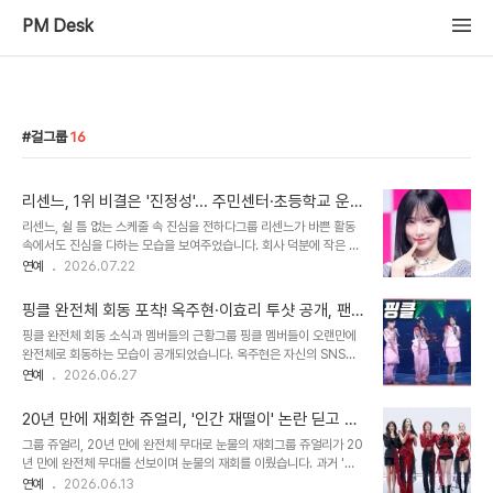
PM Desk
걸그룹
16
리센느, 1위 비결은 '진정성'... 주민센터·초등학교 운
동회도 마다않는 열정
리센느, 쉴 틈 없는 스케줄 속 진심을 전하다그룹 리센느가 바쁜 활동
속에서도 진심을 다하는 모습을 보여주었습니다. 회사 덕분에 작은 행
사라도 매일 꾸준히 진행할 수 있었다고 합니다. 지인들의 초청으로 참
연예
2026.07.22
여한 일정에서도 팬들의 즐거워하는 모습에 큰 보람을 느꼈다고 합니
다. 무대 크기보다 중요한 것은 팬들과의 교감리센느 멤버들은 초등학
핑클 완전체 회동 포착! 옥주현·이효리 투샷 공개, 팬
교 운동회나 주민센터 행사 등 다양한 장소에서 팬들과 만났다고 밝혔
들 '추억 소환'
핑클 완전체 회동 소식과 멤버들의 근황그룹 핑클 멤버들이 오랜만에
습니다. 무대의 크기보다는 팬들과 직접 소통하는 경험이 더 중요했다
완전체로 회동하는 모습이 공개되었습니다. 옥주현은 자신의 SNS를
고 강조했습니다. 이러한 경험은 멤버들에게 큰 훈훈함을 선사했습니
통해 멤버들과 함께한 즐거운 시간을 공유하며 팬들의 반가움을 더했
연예
2026.06.27
다. 체력적 한계에도 헌신하는 리센느의 열정연이은 스케줄로 인해 멤
습니다. 사진과 영상에는 성유리, 이효리의 모습이 담겼으며, 이진까지
버들은 체력적 한계를 느끼기도 했습니다. 병원 치료까지 받은 멤버도
태그하며 완전체 만남을 암시했습니다. SNS를 통해 공개된 핑클 멤버
있었으며, 하루 평균 4~5시간밖에 ..
20년 만에 재회한 쥬얼리, '인간 재떨이' 논란 딛고 눈
들의 유쾌한 일상공개된 영상에는 성유리가 멤버들에게 신조어를 알
물로 화해하다
그룹 쥬얼리, 20년 만에 완전체 무대로 눈물의 재회그룹 쥬얼리가 20
려주며 즐거워하는 모습이 담겼습니다. 옥주현은 성유리를 향해 '완전
년 만에 완전체 무대를 선보이며 눈물의 재회를 이뤘습니다. 과거 '인
사랑스러운 막냉이'라고 칭하며 애정을 표현했습니다. 또한 옥주현과
간 재떨이' 발언으로 불화설의 중심에 섰던 조민아와 서인영이 마침내
연예
2026.06.13
이효리가 나란히 앉아 대화하는 모습도 공개되어 훈훈함을 자아냈습