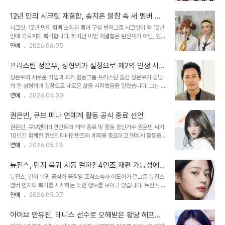
화해의 손길을 내밀었습니다. 멤버들은 히트곡을 열창하며 팬들의 향
니다. 20년 넘게 이어지는 핑클 멤버들의 끈끈한 우정1998년 데뷔
수를 자극했습니다. 조민아의 충격 폭로와 서인영의 공개 사과조민아
한 핑클은 수많은 히트곡을 남기며 1세대..
12년 만의 시크릿 재결합, 송지은 불참 속 새 멤버 합
는 과거 그룹 활동 당시 '인간 재떨이'와 같은 발언으로 상처를 받았다
류…팬들 반응은 엇갈려
시크릿, 12년 만의 컴백 소식과 멤버 구성 변화그룹 시크릿이 약 12년
고 폭로하며 불화설을 증폭시켰습니다. 서인영은 이후 자신의 잘못을
만에 가요계에 복귀합니다. 하지만 이번 재결합은 완전체가 아닌, 원년
인정하고 공개적으로 사과하며 관계 회복의 의지를 보였습니다. 이러
멤버 전효성, 정하나와 새로운 멤버 한 명이 합류한 3인조로 진행됩니
연예
2026.06.05
한 과정을 통해 오랜 오해를 풀고 다시금 뭉치게 되었습니다. 화해와
다. 팀을 탈퇴한 한선화와 결혼 생활에 집중 중인 송지은은 이번 재결
재결합 가능성에 대한 기대감이번 완전체 무대를 통해 멤버들은 서로
합 명단에서 제외되었습니다. 팬들의 상반된 반응과 재결합에 대한 기
에 대한 그리움과 애정을 확인했습니..
프리스틴 정은우, 성형외과 실장으로 제2의 인생 시
대감송지은의 불참 소식에 일부 팬들은 '차라리 유닛 활동이 낫다'는
작: 아이오아이 재결합에 대한 아쉬움 토로
정은우의 새로운 직업과 과거 활동그룹 프리스틴 출신 정은우가 강남
부정적인 의견을 보였습니다. 반면, '새 멤버 영입이라도 활동하는 것
의 한 성형외과 실장으로 새로운 삶을 시작했음을 알렸습니다. 그는 과
이 낫다'며 응원하는 목소리도 높습니다. 시크릿은 '매직', '마돈나' 등
거 Mnet '프로듀스 101'에 출연했으며, 아이오아이의 데뷔 10주년
연예
2026.05.30
다수의 히트곡을 보유한 2세대 대표 걸그룹입니다. 새로운 시크릿의
기념곡에 맞춰 릴스 영상을 제작했습니다. 정은우는 자신의 연예계 활
음악적 변신과 시너지에 대한 관심12년 만의 컴백을 앞둔 시크릿이 어
동을 되짚으며 현재의 근황을 전했습니다. 아이오아이 재결합에 대한
떤 음악적 ..
권은빈, 큐브 떠나 연예계 활동 공식 종료 선언
심경과 미래 계획정은우는 10년 만에 재결합하는 아이오아이를 보며
권은빈, 큐브엔터테인먼트와 계약 종료 및 활동 중단가수 권은빈 씨가
아쉬운 마음을 표현했습니다. 그는 28세의 나이에 사회생활을 이어가
10년간 함께한 큐브엔터테인먼트와 계약을 종료하고 연예계 활동을
기 위해 성형외과 실장이 되기로 결심했다고 밝혔습니다. 성공한 아이
중단하는 것으로 확인되었습니다. 권은빈 씨는 더 이상 연예계 활동을
연예
2026.05.23
돌보다 쉬울 것이라는 그의 말은 많은 이들의 관심을 끌었습니다. 정은
이어갈 의사가 없음을 주변에 알린 것으로 전해졌습니다. 이에 따라 포
우의 솔직한 고백과 대중의 반응정은우는 자신의 인스타그램을 통해
털사이트에 등록되었던 권은빈 씨의 정보는 현재 모두 삭제된 상태입
전직 아이돌로서의 삶과 현재의 직..
뉴진스, 민지 복귀 시동 걸까? 4인조 재편 가능성에
니다. 비연예인으로서의 삶을 선택한 권은빈관계자들에 따르면 권은
팬들 촉각
뉴진스, 민지 복귀 공식화 움직임 포착소속사 어도어가 걸그룹 뉴진스
빈 씨의 이번 결정에 특별한 사건이 있었던 것은 아니라고 합니다. 평
멤버 민지의 복귀를 시사하는 듯한 행보를 보이고 있습니다. 뉴진스 공
소 비연예인으로서의 삶을 살아가고 싶다는 의사를 꾸준히 밝혀왔던
식 SNS에 'HAPPY MINJI DAY'라는 문구와 함께 민지가 직접 구운
연예
2026.05.07
것으로 알려졌습니다. 큐브엔터테인먼트 측 또한 권은빈 씨와의 오랜
쿠키 사진이 게재되었습니다. 이는 민희진 사태 이후 어도어가 공식 계
논의 끝에 전속 계약을 종료하게 되었으며, 그의 앞날을 응원한다는 입
정을 통해 민지를 언급한 첫 사례로, 팬들의 뜨거운 관심을 받고 있습
장을 밝혔습니다. CLC 데뷔부터 배우 ..
아이브 안유진, 테니스 선수로 오해받은 황당 해프닝!
니다. 해당 쿠키는 민지가 생일 카페에서 팬들에게 선물했던 것과 동일
동명이인과 헷갈린 사연