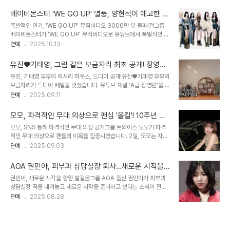
에서는 안유진과 일일 매니저로 변신한 이서진, 김광규의 특별한 하루
개된 후, 일부 팬들은 긍정적인 반응을 보이며 제시카의 무대를 ..
가 그려질 예정입니다. 안유진은 '2025 SBS 가요대전' MC로서의
베이비몬스터 'WE GO UP' 열풍, 양현석이 예고한 퍼
프로페셔널한 모습과 더불어, 아이브 멤버들과 함께하는 유쾌한 일상
포먼스 비디오, 팬심을 사로잡다!
폭발적인 인기, 'WE GO UP' 뮤직비디오 3000만 뷰 돌파!걸그룹
을 공개하며 시청자들의 기대를 모으고 있습니다. 안유진의 '퀸의 마인
베이비몬스터가 'WE GO UP' 뮤직비디오로 유튜브에서 폭발적인 상
드'와 이서진, 김광규의 케미안유진은 무대 뒤 긴박한 상황에서도 여유
승세를 이어가고 있습니다. 13일 YG엔터테인먼트에 따르면, 'WE
연예
2025.10.13
를 잃지 않는 자신만의 비법, '퀸의 마인드'를 강조하며 일일 매니저 이
GO UP' 뮤직비디오는 이날 오전 6시께 유튜브에서 3000만 조회
서진과 김광규에게 직접 전수합니다. 이 과정에서 이서진과 김광규는
수를 돌파했습니다. 공개 직후 1000만 뷰 도달까지 하루가 소요됐으
안유진의 남다른 ..
유진♥기태영, 그림 같은 보금자리 최초 공개! 장영란
나 2000만 뷰는 22시간, 3000만 뷰는 19시간까지 좁혀지는 등 점
도 감탄한 럭셔리 하우스, 그 매력 속으로!
유진, 기태영 부부의 럭셔리 하우스, 드디어 공개!유진♥기태영 부부의
차 가속이 붙고 있습니다. 데뷔와 동시에 뜨거운 사랑을 받고 있는 베
보금자리가 드디어 베일을 벗었습니다. 유튜브 채널 'A급 장영란'을 통
이비몬스터의 행보에 많은 이목이 집중되고 있습니다. YG, 14일 0시
해 공개된 이들의 집은, 보는 이들의 감탄을 자아낼 만큼 럭셔리함으로
연예
2025.09.11
'WE GO UP' EXCLUSIVE PERFORMANCE VIDEO 공개!YG
가득했는데요. 특히, 장영란은 집을 방문하고는 놀라움을 감추지 못했
는 14일 0시에 'WE GO UP' EXCLUSIVE PERFORMA..
다고 합니다. 10일 공개된 영상에서 유진은 장영란을 반갑게 맞이하
모모, 파격적인 무대 의상으로 팬심 '올킬'! 10주년 맞
며, 화려한 스타일링을 선보였습니다. 마치 패션쇼를 연상시키는 유진
아 더욱 빛나는 그녀의 매력
모모, SNS 통해 파격적인 무대 의상 공개그룹 트와이스 모모가 파격
의 모습은, 집 공개에 대한 기대감을 더욱 높였습니다. 이들의 집은 어
적인 무대 의상으로 팬들의 이목을 집중시켰습니다. 2일, 모모는 자신
떤 모습일지, 지금부터 함께 살펴보시죠! 탁 트인 거실과 통창 뷰, 완벽
의 SNS에 무대 뒤에서 촬영한 사진을 공개하며 팬들을 열광시켰습니
연예
2025.09.03
한 조화!가장 먼저 눈길을 사로잡는 것은 바로 탁 트인 거실과 시원한
다. 사진 속 그녀는 레오퍼드 패턴의 크롭톱과 팬츠를 매치하여 아찔한
통창 뷰였습니다. 넓고 쾌적한 공간, 그리고 아름다운 전망은 보는 이
매력을 선보였습니다. 과감한 노출과 더불어 글래머러스한 몸매가 어
들로 하여금 부러움을..
AOA 권민아, 피부과 상담실장 퇴사…새로운 시작을
우러지며, 팬들은 ‘역시 모모니까 가능한 스타일’이라며 감탄을 섞어
응원합니다!
권민아, 새로운 시작을 향한 발걸음그룹 AOA 출신 권민아가 피부과
칭찬했습니다. 모모의 스타일은 언제나 팬들의 기대를 뛰어넘는 혁신
상담실장 직을 내려놓고 새로운 시작을 준비하고 있다는 소식이 전해
적인 시도로, 이번 의상 역시 그녀의 독보적인 매력을 한층 돋보이게
졌습니다. 팬들과 대중들은 그녀의 용기 있는 결정에 응원의 메시지를
연예
2025.08.28
했습니다. 네티즌들의 뜨거운 반응: '무대 장인' 모모네티즌들은 모모
보내고 있습니다. 권민아는 최근 자신의 소셜 미디어를 통해 피부과 퇴
의 파격적인 의상 소화 능력에 대해 뜨거운 반응을 보였습니다. ‘입기
사 소식을 알리며, 새로운 시작을 예고했습니다. 그녀는 지난 1월, 오
도 힘들어 보이는 의상인데 완벽하게..
랫동안 꿈꿔왔던 목표를 이루기 위해 두 개의 자격증을 취득했고, 3월