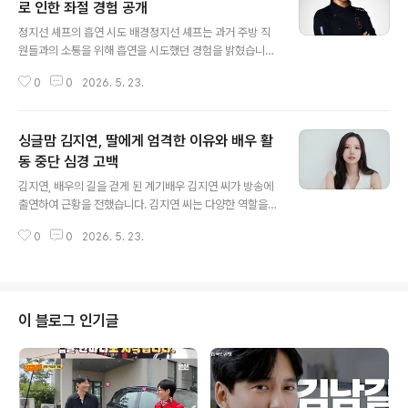
로 인한 좌절 경험 공개
글 내용
정지선 셰프의 흡연 시도 배경정지선 셰프는 과거 주방 직
원들과의 소통을 위해 흡연을 시도했던 경험을 밝혔습니
다. 동료들의 대화에 자연스럽게 끼고 싶은 마음에 담배를
0
0
2026. 5. 23.
피워보려 했습니다. 하지만 천식으로 인해 결국 흡연에 실
패하게 되었습니다. 주방 내 문화와 소통 방식주방이라는
특수한 환경에서는 종종 흡연이 동료 간의 유대감 형성이
싱글맘 김지연, 딸에게 엄격한 이유와 배우 활
나 정보 교류의 수단으로 작용하기도 합니다. 정지선 셰프
의 경험은 이러한 문화적 배경 속에서 비롯된 것입니다. 이
동 중단 심경 고백
글 내용
러한 소통 방식에 대한 공감대가 형성되기도 합니다. 정지
김지연, 배우의 길을 걷게 된 계기배우 김지연 씨가 방송에
선 셰프의 방송 활동 및 향후 전망정지선 셰프는 넷플릭스
출연하여 근황을 전했습니다. 김지연 씨는 다양한 역할을
예능 '흑백요리사'에 출연하며 실력파 셰프로 대중적인 인
소화하며 사람들과 함께 호흡하는 배우라는 직업의 매력을
지도를 얻었습니다. 앞으로도 다양한 방송 활동을 통해 자
0
0
2026. 5. 23.
이야기했습니다. 이러한 경험은 김지연 씨가 배우의 길을
신의 요리 철학과 개성을 선보일 것으..
걷게 된 중요한 계기가 되었습니다. 딸 양육 방식과 배우 활
동 중단 사연김지연 씨는 현재 싱글맘으로서 딸을 엄격하
게 양육하고 있다고 밝혔습니다. 딸을 강하게 키워야 한다
는 엄마의 마음을 전했습니다. 과거 배우 활동 당시 겪었던
이 블로그 인기글
감독의 폭언과 가족에 대한 모욕적인 발언으로 인해 배우
생활을 중단하게 된 힘든 경험도 토로했습니다. 이세창과
의 이혼 및 딸과의 관계김지연 씨는 전 남편인 배우 이세창
씨와 이혼 후 현재 딸을 홀로 양육하고 있습니다. 이세창 씨
는 재혼 후에도 딸과 ..