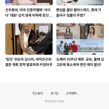
선우용여, 미국 인종차별에 '사이
팬심을 울린 벨라스케즈, 롯데 가
다' 대응! 김치 냄새 비하에 맞선 통
을야구 침몰의 주범?
쾌한 이야기
‘킬잇’ 우승자 김나라, 여자친구와
도깨비 10주년 재회: 공유, 풀메 김
결혼 계획 깜짝 발표하며 커밍아웃
고은에 폭소하며 찐친 케미 발산!
의안내
티스토리
로그인
고객센터
© Daum Corp.