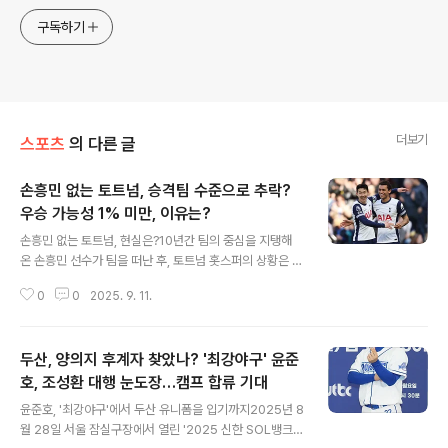
구독하기
더보기
스포츠
의 다른 글
손흥민 없는 토트넘, 승격팀 수준으로 추락?
우승 가능성 1% 미만, 이유는?
글 내용
손흥민 없는 토트넘, 현실은?10년간 팀의 중심을 지탱해
온 손흥민 선수가 팀을 떠난 후, 토트넘 홋스퍼의 상황은 심
상치 않습니다. 국제축구연맹(FIFA) 산하 국제스포츠연구
0
0
2025. 9. 11.
소(CIES)의 분석에 따르면, 토트넘의 이번 시즌 잉글리시
프리미어리그(EPL) 우승 확률은 1% 미만으로 예측되었습
니다. 이는 마치 승격팀들과 다를 바 없는 수준으로, 팬들에
두산, 양의지 후계자 찾았나? '최강야구' 윤준
게 큰 충격을 주고 있습니다. 토트넘은 현재 프리미어리그
우승권과는 거리가 먼 팀들과 비슷한 처지에 놓여 있다는
호, 조성환 대행 눈도장…캠프 합류 기대
글 내용
평가를 받고 있습니다. 토트넘의 암울한 현실, 빅6와 격차
윤준호, '최강야구'에서 두산 유니폼을 입기까지2025년 8
벌어져CIES의 자료는 토트넘이 리버풀, 아스널, 첼시, 맨
월 28일 서울 잠실구장에서 열린 '2025 신한 SOL뱅크 K
체스터 시티 등 '빅6' 클럽들과 비교했을 때 확연한 경쟁력