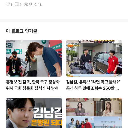
BO 리그' 경기에서 두산 조성환 감독대행이 선수들에게 조
차이를 보인다는 것을 보여줍니다. 심지어, 토트넘은 후벵
1
1
2025. 9. 11.
언하는 모습이 포착되었습니다. '최강야구' 출신 포수 윤준
아모림 ..
호(상무 피닉스)가 두산의 미래를 짊어질 기대주로 떠올랐
습니다. 부산안락초, 센텀중, 경남고, 동의대를 거쳐 2023
신인 드래프트 5라운드 49순위로 두산에 입단한 윤준호는
입단 전 야구 예능 프로그램 '최강야구'를 통해 이름을 알렸
이 블로그 인기글
습니다. 2군에서 기량을 갈고 닦은 그는 2024년 1군 무대
에 데뷔하여 3경기 4타수 1안타 1득점을 기록했습니다. 이
후 상무에 입대하여 더욱 성장한 모습을 보여주고 있습니
다. 상무에서의 눈부신 성장: 퓨처스리그를 평정하다상무
에서의 윤..
홍명보 전 감독, 한국 축구 정상화
김남길, 유튜브 '라면 먹고 올래?'
위해 국회 청문회 참석 의사 밝혀
공개 하루 만에 조회수 250만 돌
파하며 화제성 입증