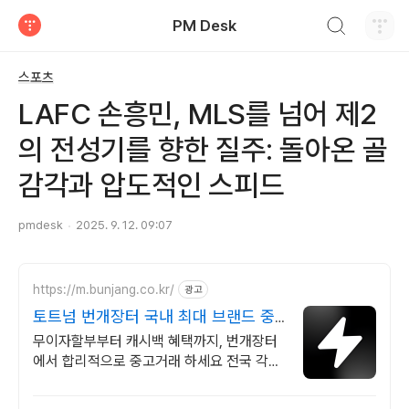
검색하기
PM Desk
티스토리
스포츠
LAFC 손흥민, MLS를 넘어 제2
의 전성기를 향한 질주: 돌아온 골
감각과 압도적인 스피드
pmdesk
2025. 9. 12. 09:07
https://m.bunjang.co.kr/
광고
토트넘 번개장터 국내 최대 브랜드 중
고거래
무이자할부부터 캐시백 혜택까지, 번개장터
에서 합리적으로 중고거래 하세요 전국 각지
에서 올라오는 전국구 최다 상품 매일 10만
개 이상의 신규 상품 업로드