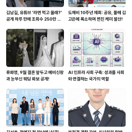
김남길, 유튜브 '라면 먹고 올래?'
도깨비 10주년 재회: 공유, 풀메 김
공개 하루 만에 조회수 250만 돌
고은에 폭소하며 찐친 케미 발산!
파하며 화제성 입증
류화영, 9월 결혼 앞두고 예비신랑
AI 인프라 사회 구축: 성과를 사회
과 눈부신 웨딩 화보 공개!
와 연결하는 국가의 역할