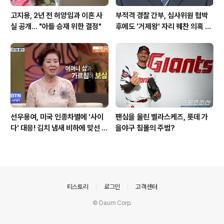
고지용, 2년 전 허양임과 이혼 사
부적격 경찰 간부, 심사위원 협박
실 공개… "아들 승재 위한 결정"
후에도 '거제왕' 자리 꿰찬 의혹 진
상 규명
선우용여, 미국 인종차별에 '사이
팬심을 울린 벨라스케즈, 롯데 가
다' 대응! 김치 냄새 비하에 맞선 통
을야구 침몰의 주범?
쾌한 이야기
의안내
티스토리
로그인
고객센터
© Daum Corp.