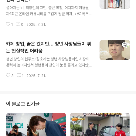
글 내용
쏟아지는 비, 직장인의 고민: 출근 복장, 어디까지 허용될
까?최근 온라인 커뮤니티를 뜨겁게 달군 화제, 바로 폭우
속 직장인들의 출근 복장입니다. 사회 초년생의 고민에서
1
0
2025. 7. 21.
시작된 이 논쟁은, 단순히 옷차림을 넘어 직장 문화와 개인
의 가치관 충돌을 보여주는 흥미로운 사례입니다. 쏟아지
는 비를 뚫고 출근하는 직장인들의 고충은 이해하지만, 과
카페 창업, 꿈은 컸지만… 청년 사장님들이 겪
연 어디까지가 허용되는 선일까요? 이 글을 통해 출근 복장
에 대한 다양한 시각을 살펴보고, 여러분의 생각을 정리해
는 현실적인 어려움
글 내용
보는 시간을 갖도록 하겠습니다. 비 오는 날, 젖은 신발에서
청년 창업의 현주소: 감소하는 청년 사장님들취업 시장의
나는 불쾌한 냄새를 참는 것과 슬리퍼를 신고 출근하는 것,
문턱이 높아지면서 청년들이 창업에 눈을 돌리고 있지만,
여러분은 어떤 선택을 하시겠습니까? 사건의 발단: 슬리퍼
현실은 녹록지 않습니다. 최근 청년 창업의 기세가 꺾이면
출근, 예의 vs 실용사건의 시작은 한 온라인 커뮤니티에 올
3
1
2025. 7. 21.
서, 국세청 통계에 따르면 올해 1분기 사업체를 운영 중인
라온 글에서 비롯되었..
30세 미만 청년 사업자가 전년 동기 대비 2만 6천 명 이상
줄어들었습니다. 이는 창업한 청년보다 휴업하거나 폐업한
청년이 더 많았다는 것을 의미하며, 관련 통계가 시작된 2
017년 이후 가장 큰 감소 폭을 기록했습니다. 청년 사장님
이 블로그 인기글
들의 고전: 연령별, 업종별 분석전체 연령대 사업자 수는 증
가하는 추세와는 달리, 청년 사업자들은 경기 부진의 직격
탄을 맞고 있습니다. 특히 음식업과 소매업에서 청년 사장
님들의 감소세가 두드러지는데, 1분기 소매업 청년 사장은
1년 새 1만 6천 ..