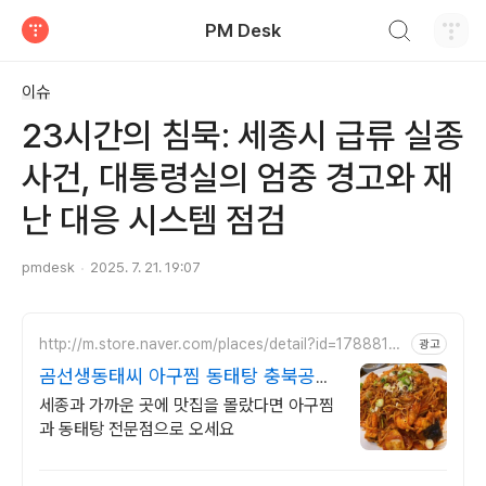
검색하기
PM Desk
티스토리
이슈
23시간의 침묵: 세종시 급류 실종
사건, 대통령실의 엄중 경고와 재
난 대응 시스템 점검
pmdesk
2025. 7. 21. 19:07
http://m.store.naver.com/places/detail?id=1788814
광고
723
곰선생동태씨 아구찜 동태탕 충북공주
맛집
세종과 가까운 곳에 맛집을 몰랐다면 아구찜
과 동태탕 전문점으로 오세요