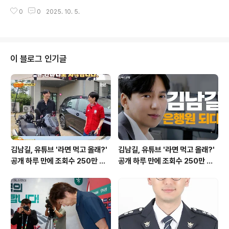
를 예고합니다. 78년 동안 막강한 권한을 행사해 온 검찰
원은 평균 1만 3042마일리지를 보유한 것으로 조사되었
0
0
2025. 10. 5.
청은 내년 10월 해체를 앞두고 있으며, 이는 단순한 조직
습니다. 고위직일수록..
개편을 넘어 사법 시스템 전반에 걸쳐 광범위한 영향을 미
칠 것으로 보입니다. 검찰의 분리: 수사권과 기소권의 분리
검찰 개혁의 핵심은 수사권과 기소권의 분리입니다. 검찰
청 해체 이후, 기소와 공소 유지는 법무부 산하의 공소청에
이 블로그 인기글
서, 주요 범죄 수사는 행정안전부 산하의 중대범죄수사청
에서 담당하게 됩니다. 이는 검찰의 권한 집중을 막고, 보다
공정하고 투명한 사법 시스템을 구축하려는 의지를 담고
있습니다. 뜨거운 감자: 공소청의 '보완 수사권'신설될 공소
청에 '보완 수사권'을..
김남길, 유튜브 '라면 먹고 올래?'
김남길, 유튜브 '라면 먹고 올래?'
공개 하루 만에 조회수 250만 돌
공개 하루 만에 조회수 250만 돌
파하며 화제성 입증
파하며 화제성 입증