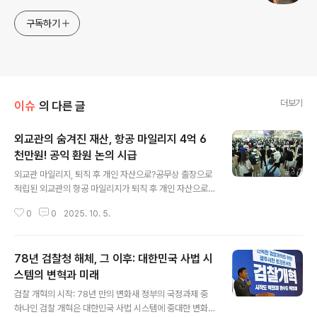
구독하기
더보기
이슈
의 다른 글
외교관의 숨겨진 재산, 항공 마일리지 4억 6
천만원! 공익 환원 논의 시급
글 내용
외교관 마일리지, 퇴직 후 개인 자산으로?공무상 출장으로
적립된 외교관의 항공 마일리지가 퇴직 후 개인 자산으로
귀속되는 현실이 드러나 논란이 일고 있습니다. 국회 외교
0
0
2025. 10. 5.
통일위원회 소속 한정애 의원이 공개한 자료에 따르면, 20
21년부터 지난달 20일까지 외교부 퇴직자 662명이 총 2
328만 마일리지를 보유한 것으로 나타났습니다. 이는 인
78년 검찰청 해체, 그 이후: 대한민국 사법 시
천-뉴욕 노선을 약 1700회 왕복할 수 있는 엄청난 규모로,
금액으로 환산하면 약 4억 6000만원에 달합니다. 고위직
스템의 변혁과 미래
글 내용
과 일반 직원의 마일리지 격차직급별 보유 마일리지를 살
검찰 개혁의 시작: 78년 만의 변화새 정부의 국정과제 중
펴보면, 장·차관급 등 고위직의 경우 올해 기준 1인당 평균
하나인 검찰 개혁은 대한민국 사법 시스템에 중대한 변화
9만 3370마일리지를 보유하고 있었습니다. 반면 일반 직