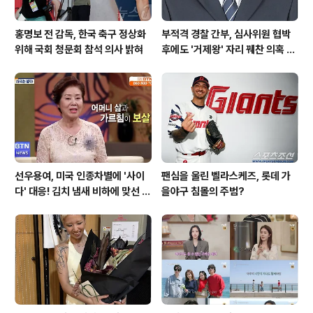
홍명보 전 감독, 한국 축구 정상화
부적격 경찰 간부, 심사위원 협박
위해 국회 청문회 참석 의사 밝혀
후에도 '거제왕' 자리 꿰찬 의혹 진
상 규명
선우용여, 미국 인종차별에 '사이
팬심을 울린 벨라스케즈, 롯데 가
다' 대응! 김치 냄새 비하에 맞선 통
을야구 침몰의 주범?
쾌한 이야기