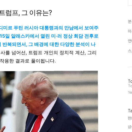
트럼프, 그 이유는?
분
라디미르 푸틴 러시아 대통령과의 만남에서 보여주
이
15일 알래스카에서 열린 미·러 정상 회담 전후로
연
 반복되면서, 그 배경에 대한 다양한 분석이 나
스
수사를 넘어선, 트럼프 개인의 정치적 계산, 그리
 작용한 결과로 풀이됩니다.
방
To
문
To
자
Ye
수
T
한
삼