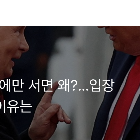
앞에만 서면 왜?…입장
 이유는