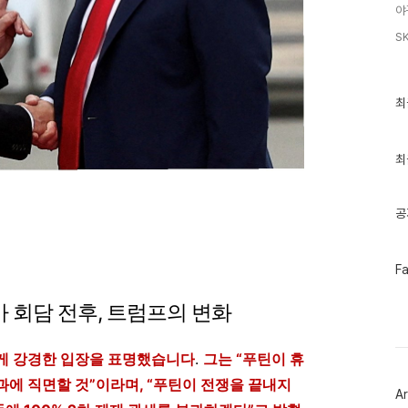
야
S
최
최
근
글
과
인
최
기
글
공
페
F
이
스
 회담 전후, 트럼프의 변화
북
트
위
터
에게 강경한 입장을 표명했습니다
.
그는 “푸틴이 휴
플
과에 직면할 것”이라며, “푸틴이 전쟁을 끝내지
러
Ar
그