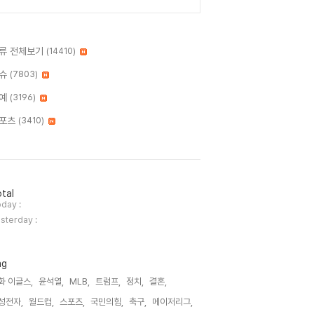
류 전체보기
(14410)
슈
(7803)
예
(3196)
포츠
(3410)
tal
day :
sterday :
ag
화 이글스,
윤석열,
MLB,
트럼프,
정치,
결혼,
성전자,
월드컵,
스포츠,
국민의힘,
축구,
메이저리그,