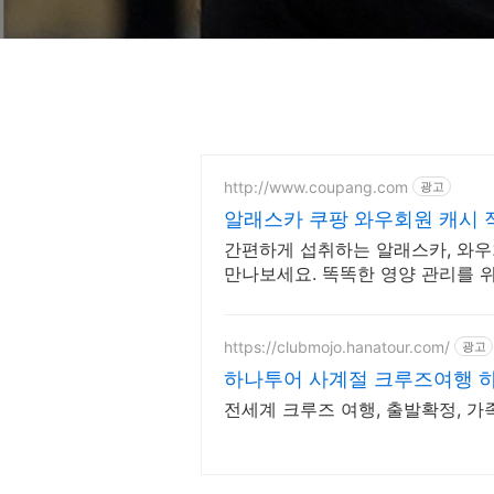
http://www.coupang.com
광고
알래스카 쿠팡 와우회원 캐시
간편하게 섭취하는 알래스카, 와
만나보세요. 똑똑한 영양 관리를 위
편하게 구매하세요.
https://clubmojo.hanatour.com/
광고
하나투어 사계절 크루즈여행 
센터
전세계 크루즈 여행, 출발확정, 가족