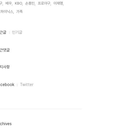
구,
배우,
KBO,
손흥민,
프로야구,
이재명,
K하이닉스,
가족,
근글
인기글
근댓글
지사항
acebook
Twitter
chives