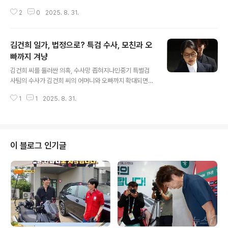
어, 관련 기사를 SNS에 공유하며 또다시 논란의 중심에 섰
2
0
2025. 8. 31.
습니다. 이 기사는 서울 거주, 경제적 상층 청년일수록 극우
성향을 보일 확률이 높다는 내용을 담고 있으며, 정치권의
날선 비판을 받고 있습니다. 기사 내용 분석: '서울 거주, 경
김건희 일가, 법정으로? 특검 수사, 모친과 오
제적 상층 청년' 극우화 주장조국 원장이 공유한 기사는 주
간지 시사인의 인터뷰 내용을 인용했습니다. 인터뷰에 따
빠까지 겨냥
글 내용
르면, 2030 남성들의 극우화가 심각하게 진행되고 있으
김건희 씨를 둘러싼 의혹, 수사망 좁혀지나민중기 특별검
며, 서울 거주, 경제적 상층에 속할수록 극우일 가능성이 높
사팀의 수사가 김건희 씨의 어머니와 오빠까지 확대되면
다는 결론을 제시합니다. 김창환 교수는 20대 남성의 15.
서, 김 씨 일가가 나란히 재판을 받게 될 가능성이 제기되고
7%, 30대 남성의 16%를 극우로 추정하며, 이 비율이 전
1
1
2025. 8. 31.
있습니다. 이는 단순한 의혹 제기를 넘어, 실질적인 증거 확
체..
보와 수사 진척을 의미하며, 사건의 파장을 더욱 키우고 있
습니다. 특히, 김 씨가 나토 순방 때 착용한 명품 목걸이 모
조품이 오빠 김진우 씨의 장모 집에서 발견된 사건은, 단순
한 소유 문제를 넘어 증거 인멸 시도 의혹으로 번지고 있습
이 블로그 인기글
니다. 명품 목걸이 모조품, 그리고 증거 인멸 의혹김건희 씨
가 착용한 명품 목걸이의 모조품이 김진우 씨의 장모 집에
서 발견된 것은, 단순한 우연으로 치부하기 어려운 정황을
드러냅니다. 거액의 현금다발과 다른 귀금속들도 함께 발
견되면서, 진품을 모조품..