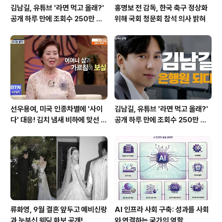
김남길, 유튜브 '라면 먹고 올래?'
홍명보 전 감독, 한국 축구 정상화
공개 하루 만에 조회수 250만 돌
위해 국회 청문회 참석 의사 밝혀
파하며 화제성 입증
선우용여, 미국 인종차별에 '사이
김남길, 유튜브 '라면 먹고 올래?'
다' 대응! 김치 냄새 비하에 맞선 통
공개 하루 만에 조회수 250만 돌
쾌한 이야기
파하며 화제성 입증
류화영, 9월 결혼 앞두고 예비신랑
AI 인프라 사회 구축: 성과를 사회
과 눈부신 웨딩 화보 공개!
와 연결하는 국가의 역할