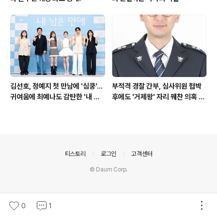
김선호, 정예지 첫 만남에 '심쿵'…
부적격 경찰 간부, 심사위원 협박
귀여움에 최예나도 감탄한 '내 남
후에도 '거제왕' 자리 꿰찬 의혹 진
은 연애'
상 규명
의안내
티스토리
로그인
고객센터
© Daum Corp.
0
1