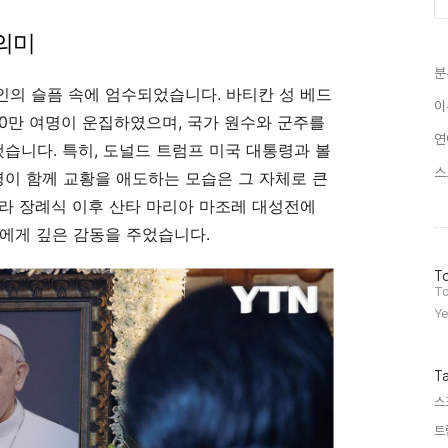
의미
분
의 슬픔 속에 엄수되었습니다. 바티칸 성 베드
이
20만 여명이 운집하였으며, 국가 원수와 군주를
연
했습니다. 특히, 도널드 트럼프 미국 대통령과 볼
스
이 함께 교황을 애도하는 모습은 그 자체로 큰
라 장례식 이후 산타 마리아 마조레 대성전에
에게 깊은 감동을 주었습니다.
방
To
문
To
자
Ye
수
T
스
트