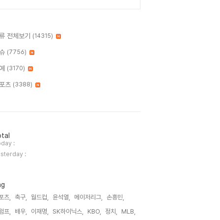
류 전체보기
(14315)
슈
(7756)
예
(3170)
포츠
(3388)
tal
day :
sterday :
ag
포츠,
축구,
월드컵,
윤석열,
메이저리그,
손흥민,
럼프,
배우,
이재명,
SK하이닉스,
KBO,
정치,
MLB,