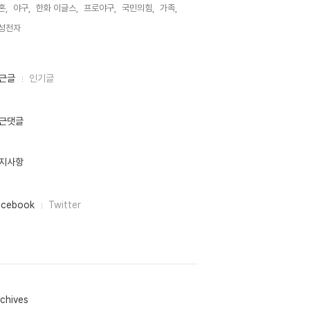
혼,
야구,
한화 이글스,
프로야구,
국민의힘,
가족,
성전자,
근글
인기글
근댓글
지사항
acebook
Twitter
chives