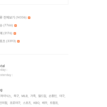
류 전체보기
(14336)
슈
(7766)
예
(3176)
포츠
(3393)
tal
day :
sterday :
ag
K하이닉스,
축구,
MLB,
가족,
월드컵,
손흥민,
야구,
민의힘,
프로야구,
스포츠,
KBO,
배우,
트럼프,