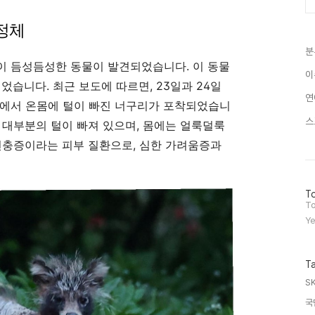
정체
분
이 듬성듬성한 동물이 발견되었습니다. 이 동물
이
었습니다. 최근 보도에 따르면, 23일과 24일
연
로에서 온몸에 털이 빠진 너구리가 포착되었습니
스
 대부분의 털이 빠져 있으며, 몸에는 얼룩덜룩
선충증이라는 피부 질환으로, 심한 가려움증과
방
To
문
To
자
Ye
수
T
S
국