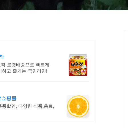
착
도착 로켓배송으로 빠르게!
심하고 즐기는 국민라면!
박쇼핑몰
폭풍할인, 다양한 식품,음료,