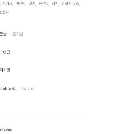
이저리그,
이재명,
결혼,
윤석열,
정치,
한화 이글스,
성전자,
근글
인기글
근댓글
지사항
acebook
Twitter
chives