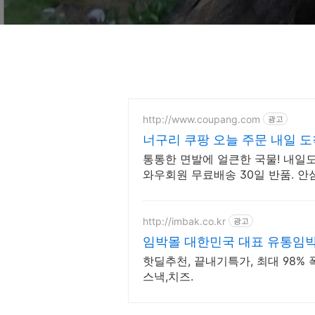
http://www.coupang.com
광고
너구리 쿠팡 오늘 주문 내일 도
통통한 면발에 얼큰한 국물! 내일
와우회원 무료배송 30일 반품. 안
http://imbak.co.kr
광고
임박몰 대한민국 대표 유통임
핫딜추천, 끝내기특가, 최대 98% 
스낵,치즈.