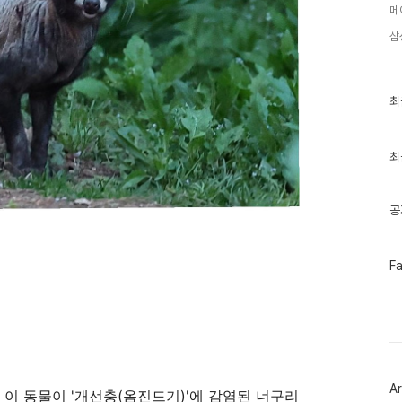
메
삼
최
최
근
글
과
인
최
기
글
공
페
F
이
스
북
트
위
터
플
러
Ar
그
이 동물이 '개선충(옴진드기)'에 감염된 너구리