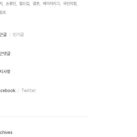
치,
손흥민,
월드컵,
결혼,
메이저리그,
국민의힘,
럼프,
근글
인기글
근댓글
지사항
acebook
Twitter
chives