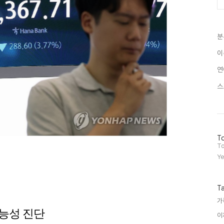
분
이
연
스
방
To
문
To
자
Ye
수
T
가
가능성 진단
이