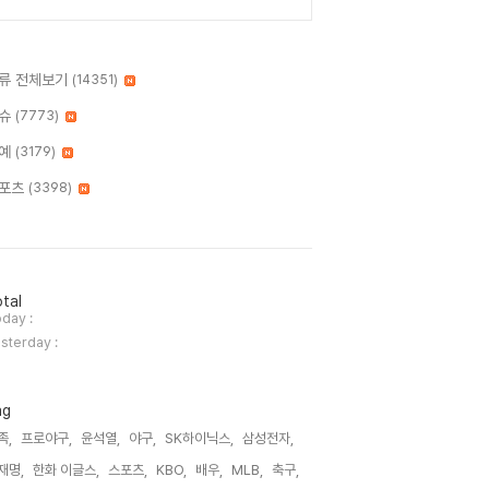
류 전체보기
(14351)
슈
(7773)
예
(3179)
포츠
(3398)
tal
day :
sterday :
ag
족,
프로야구,
윤석열,
야구,
SK하이닉스,
삼성전자,
재명,
한화 이글스,
스포츠,
KBO,
배우,
MLB,
축구,