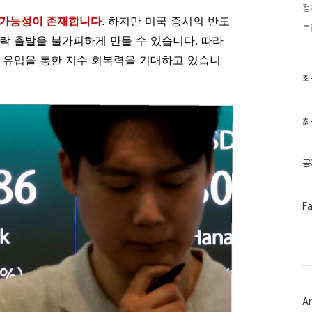
정
 가능성이 존재합니다
. 하지만 미국 증시의 반도
트
락 출발을 불가피하게 만들 수 있습니다. 따라
 유입을 통한 지수 회복력을 기대하고 있습니
최
최
근
글
과
인
최
기
글
공
페
F
이
스
북
트
위
터
플
러
Ar
그