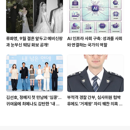
류화영, 9월 결혼 앞두고 예비신랑
AI 인프라 사회 구축: 성과를 사회
과 눈부신 웨딩 화보 공개!
와 연결하는 국가의 역할
김선호, 정예지 첫 만남에 '심쿵'…
부적격 경찰 간부, 심사위원 협박
귀여움에 최예나도 감탄한 '내 남
후에도 '거제왕' 자리 꿰찬 의혹 진
은 연애'
상 규명