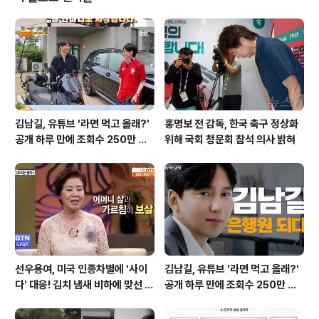
와 국토부의 입장 번복 과정본청약을 앞두고 공개된 공고
문에서 전용 대출 상품이 사라지고, 대신 소득·자산 기준이
까다로운 디딤돌 대출이 안내되면서 사전청약자들의 부담
이 커질 것이라는 우려가 제기되었습니다. 당첨자들의 거
센 항의가 이어지자, 국토교통부는 공고 일주일..
김남길, 유튜브 '라면 먹고 올래?'
홍명보 전 감독, 한국 축구 정상화
공개 하루 만에 조회수 250만 돌
위해 국회 청문회 참석 의사 밝혀
파하며 화제성 입증
선우용여, 미국 인종차별에 '사이
김남길, 유튜브 '라면 먹고 올래?'
다' 대응! 김치 냄새 비하에 맞선 통
공개 하루 만에 조회수 250만 돌
쾌한 이야기
파하며 화제성 입증