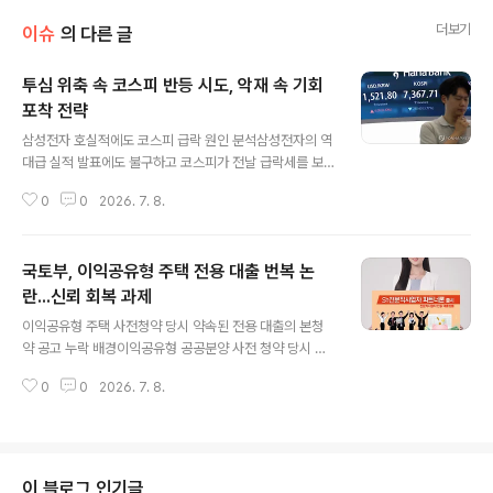
더보기
이슈
의 다른 글
투심 위축 속 코스피 반등 시도, 악재 속 기회
포착 전략
글 내용
삼성전자 호실적에도 코스피 급락 원인 분석삼성전자의 역
대급 실적 발표에도 불구하고 코스피가 전날 급락세를 보
였습니다. 이는 반도체 조정론과 더불어 미국-이란 간 긴장
0
0
2026. 7. 8.
고조로 인한 국제유가 상승이 복합적으로 작용한 결과입니
다. 이러한 악재들이 투자 심리를 위축시키며 시장의 하락
세를 부추겼습니다. 반등 가능성과 추가 하락 가능성 진단
국토부, 이익공유형 주택 전용 대출 번복 논
전날의 급락에 따른 반발 매수세 유입 가능성이 존재합니
다. 하지만 미국 증시의 반도체주 약세와 지정학적 불안 지
란...신뢰 회복 과제
글 내용
속은 하락 출발을 불가피하게 만들 수 있습니다. 따라서 시
이익공유형 주택 사전청약 당시 약속된 전용 대출의 본청
장은 변동성 속에서 저가 매수세 유입을 통한 지수 회복력
약 공고 누락 배경이익공유형 공공분양 사전 청약 당시 정
을 기대하고 있습니다. AI 반도체 업종 전망 및 투자 전략A
부가 약속했던 전용 대출 상품이 본청약 공고에서 제외되
I 반도체 업종에 대한 밸류에이션 부담이 부각되며 투자 심
0
0
2026. 7. 8.
어 논란이 발생했습니다. 해당 주택은 분양가를 시세의 7
리가 위축되었습니다. 모건스탠..
0% 수준으로 낮추는 대신, 시세 차익의 30%를 공공에 돌
려주는 조건으로 공급되었습니다. 정부는 사전청약 당첨자
들에게 소득·자산 심사 없이 최장 40년까지 분양가의 최대
80%를 저금리로 빌려준다고 홍보했습니다. 당첨자 항의
이 블로그 인기글